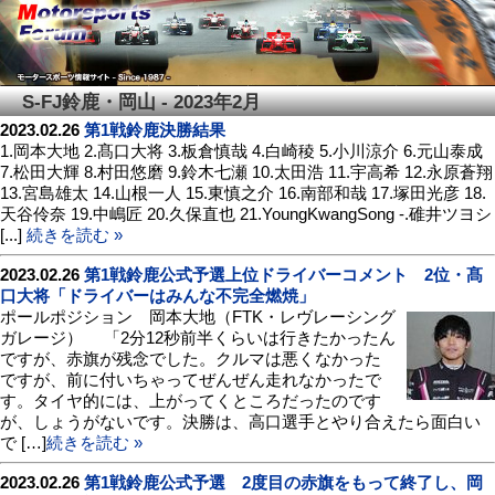
S-FJ鈴鹿・岡山 - 2023年2月
2023.02.26
第1戦鈴鹿決勝結果
1.岡本大地 2.髙口大将 3.板倉慎哉 4.白崎稜 5.小川涼介 6.元山泰成
7.松田大輝 8.村田悠磨 9.鈴木七瀬 10.太田浩 11.宇高希 12.永原蒼翔
13.宮島雄太 14.山根一人 15.東慎之介 16.南部和哉 17.塚田光彦 18.
天谷伶奈 19.中嶋匠 20.久保直也 21.YoungKwangSong -.碓井ツヨシ
[...]
続きを読む »
2023.02.26
第1戦鈴鹿公式予選上位ドライバーコメント 2位・髙
口大将「ドライバーはみんな不完全燃焼」
ポールポジション 岡本大地（FTK・レヴレーシング
ガレージ） 「2分12秒前半くらいは行きたかったん
ですが、赤旗が残念でした。クルマは悪くなかった
ですが、前に付いちゃってぜんぜん走れなかったで
す。タイヤ的には、上がってくところだったのです
が、しょうがないです。決勝は、高口選手とやり合えたら面白い
で […]
続きを読む »
2023.02.26
第1戦鈴鹿公式予選 2度目の赤旗をもって終了し、岡