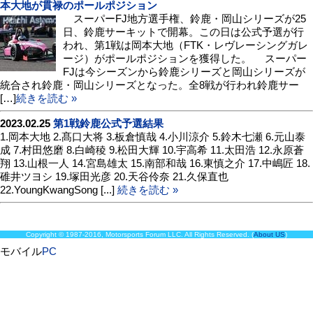
本大地が貫禄のポールポジション
スーパーFJ地方選手権、鈴鹿・岡山シリーズが25
日、鈴鹿サーキットで開幕。この日は公式予選が行
われ、第1戦は岡本大地（FTK・レヴレーシングガレ
ージ）がポールポジションを獲得した。 スーパー
FJは今シーズンから鈴鹿シリーズと岡山シリーズが
統合され鈴鹿・岡山シリーズとなった。全8戦が行われ鈴鹿サー
[…]
続きを読む »
2023.02.25
第1戦鈴鹿公式予選結果
1.岡本大地 2.髙口大将 3.板倉慎哉 4.小川涼介 5.鈴木七瀬 6.元山泰
成 7.村田悠磨 8.白崎稜 9.松田大輝 10.宇高希 11.太田浩 12.永原蒼
翔 13.山根一人 14.宮島雄太 15.南部和哉 16.東慎之介 17.中嶋匠 18.
碓井ツヨシ 19.塚田光彦 20.天谷伶奈 21.久保直也
22.YoungKwangSong [...]
続きを読む »
Copyright © 1987-2016, Motorsports Forum LLC. All Rights Reserved. (
About US
)
モバイル
PC