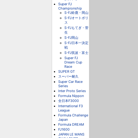
Super FJ
Championship
S-FJ鈴鹿・岡山
S-FJオートポリ
ス
S-FJもてぎ・菅
生
S-FJ岡山
S-FJ日本一決定
戦
S-FJ筑波・富士
Super FJ
Dream Cup
Race
SUPER GT
スーパー耐久
Super Car Race
Series
Inter Proto Series
Formula Nippon
全日本F3000
International F3
League
Formula Challenge
Japan
Formula DREAM
FJ1600
JAPAN LE MANS