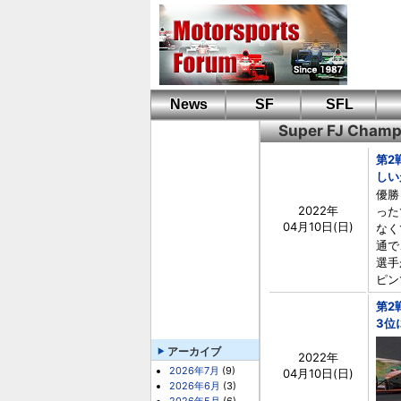
News
SF
SFL
Super FJ Cham
第2
しい
優勝
2022年
った
04月10日(日)
なく
通で
選手
ピン
第2
3位
アーカイブ
2022年
2026年7月
(9)
04月10日(日)
2026年6月
(3)