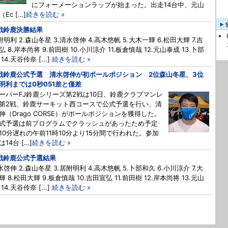
にフォーメーションラップが始まった。出走14台中、元山
Ec […]
続きを読む »
戦鈴鹿決勝結果
居附明利 2.森山冬星 3.清水啓伸 4.高木悠帆 5.大木一輝 6.松田大輝 7.吉
 8.岸本尚将 9.前田樹 10.小川涼介 11.板倉慎哉 12.元山泰成 13.卜部
14.天谷伶奈 [...]
続きを読む »
戦鈴鹿公式予選 清水啓伸が初ポールポジション 2位森山冬星、3位
明利までは0秒051差と僅差
パーFJ鈴鹿シリーズ第2戦は10日、鈴鹿クラブマンレ
第2戦、鈴鹿サーキット西コースで公式予選を行い、清
伸（Drago CORSE）がポールポジションを獲得した。
予選は前プログラムでクラッシュがあったため予定
10分遅れの午前11時10分より15分間で行われた。参加
14台 […]
続きを読む »
戦鈴鹿公式予選結果
清水啓伸 2.森山冬星 3.居附明利 4.高木悠帆 5.卜部和久 6.小川涼介 7.大
 8.松田大輝 9.板倉慎哉 10.吉田宣弘 11.前田樹 12.岸本尚将 13.元山
14.天谷伶奈 [...]
続きを読む »