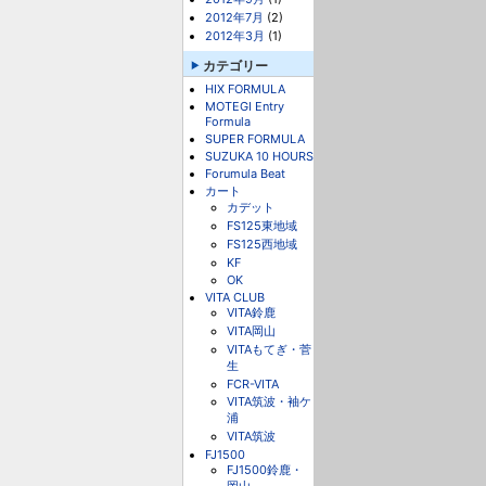
2012年7月
(2)
2012年3月
(1)
カテゴリー
HIX FORMULA
MOTEGI Entry
Formula
SUPER FORMULA
SUZUKA 10 HOURS
Forumula Beat
カート
カデット
FS125東地域
FS125西地域
KF
OK
VITA CLUB
VITA鈴鹿
VITA岡山
VITAもてぎ・菅
生
FCR-VITA
VITA筑波・袖ケ
浦
VITA筑波
FJ1500
FJ1500鈴鹿・