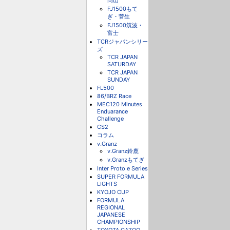
岡山
FJ1500もて
ぎ・菅生
FJ1500筑波・
富士
TCRジャパンシリー
ズ
TCR JAPAN
SATURDAY
TCR JAPAN
SUNDAY
FL500
86/BRZ Race
MEC120 Minutes
Enduarance
Challenge
CS2
コラム
v.Granz
v.Granz鈴鹿
v.Granzもてぎ
Inter Proto e Series
SUPER FORMULA
LIGHTS
KYOJO CUP
FORMULA
REGIONAL
JAPANESE
CHAMPIONSHIP