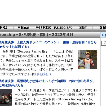
FRJ
F-Beat
F4 / F110
SGT
S
FJ1500/SFJ
pionship - S-FJ鈴鹿・岡山 - 2022年4月
F110 CUP
FIA-F4
SFJ D-Cup
鈴鹿・岡山
筑波・冨士
SFJ日本一
Aポリス
もてぎ・菅生
戦鈴鹿決勝 上位入賞ドライバーのコメント 優勝・居附明利「自分ら
走りをすれば勝てる」
 居附明利（SAccess Racing Es） 「ここまで長か
です。予選は自分の感覚でセットしたのがあまり良く
て、決勝はちょっと変えて挑みました。スタートは普
、前に付いていって隙があれば抜く作戦でした。森山
が清水選手を抜いたときに、ぼくも行こうと思いヘア
で仕掛けたんですが […]
続きを読む »
戦鈴鹿決勝 居附明利が怒濤の追い上げで初優勝 2位に森山冬星が、
に清水啓伸が入る
スーパーFJ鈴鹿シリーズ第2戦は10日、鈴鹿クラブマンレ
ース第2戦、鈴鹿サーキット西コースで決勝を行い、予選3
位からスタートした居附明利（SAccess Racing Es）が、
怒濤の追い上げで初優勝を飾った。 決勝は午後3時45分