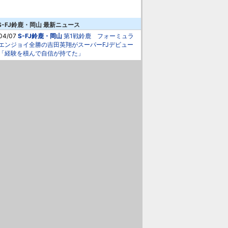
S-FJ鈴鹿・岡山 最新ニュース
04/07
S-FJ鈴鹿・岡山
第1戦鈴鹿 フォーミュラ
エンジョイ全勝の吉田英翔がスーパーFJデビュー
「経験を積んで自信が持てた」