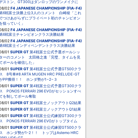
ヂストン、GT300はダンロップのワンメイクに
08/02
F4 JAPANESE CHAMPIONSHIP (FIA-F4)
第6戦富士決勝上位3人のコメント 白崎稜「これ
でつけあがらずにプライベート初のチャンピオン
を狙っていく」
08/02
F4 JAPANESE CHAMPIONSHIP (FIA-F4)
第6戦富士チャンピオンクラス決勝結果
08/02
F4 JAPANESE CHAMPIONSHIP (FIA-F4)
第6戦富士インディペンデントクラス決勝結果
08/01
SUPER GT
第4戦富士公式予選ポールシッ
ターのコメント 太田格之進「完璧、タイムを見
てポールを確信した」
08/01
SUPER GT
第4戦富士公式予選GT500クラ
ス 8号車#8 ARTA MUGEN HRC PRELUDE-GT
がPP獲得！！ ホンダ勢が1−2−３
08/01
SUPER GT
第4戦富士公式予選GT300クラ
ス PONOS FERRARI 296 EVOがセッションすべ
てを制してポール奪取
08/01
SUPER GT
第4戦富士ノックアウトQ2結果
08/01
SUPER GT
第4戦富士ノックアウトQ1結果
08/01
SUPER GT
第4戦富士公式練習GT300クラ
ス PONOS FERRARI 296 EVOがトップタイム
08/01
SUPER GT
第4戦富士公式練習GT500クラ
ス ホンダ勢が1-2！！ トップはAstemo HRC
PRELUDE-GT