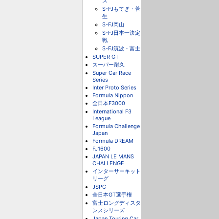
ス
S-FJもてぎ・菅
生
S-FJ岡山
S-FJ日本一決定
戦
S-FJ筑波・富士
SUPER GT
スーパー耐久
Super Car Race
Series
Inter Proto Series
Formula Nippon
全日本F3000
International F3
League
Formula Challenge
Japan
Formula DREAM
FJ1600
JAPAN LE MANS
CHALLENGE
インターサーキット
リーグ
JSPC
全日本GT選手権
富士ロングディスタ
ンスシリーズ
Japan Touring Car