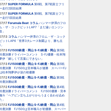
07/17
SUPER FORMULA
第6戦、第7戦富士フリ
ー走行2回目結果
07/17
SUPER FORMULA
第6戦、第7戦富士フリ
ー走行1回目結果
07/17
Forumula Beat
コラム
ハンマー伊澤のフロ
ム・ザ・コックピットLAP7「まだ遠いエンジン
音」
07/13
コラム
ハンマー伊澤のフロム・ザ・コック
ピットLAP6「世界3大レース制覇より、勝ち点
1」
07/13
FJ1500鈴鹿・岡山
S-FJ鈴鹿・岡山
第5戦
鈴鹿決勝ドライバーコメント S-FJ優勝・柱本翔
夢伊「嬉しくて言葉にできない」
07/13
FJ1500鈴鹿・岡山
S-FJ鈴鹿・岡山
第5戦
鈴鹿決勝 FJ1500は宮本颯斗が連勝 スーパーFJ
は柱本翔夢伊が涙の初優勝
07/12
FJ1500鈴鹿・岡山
S-FJ鈴鹿・岡山
第5戦
鈴鹿決勝結果
07/12
FJ1500鈴鹿・岡山
S-FJ鈴鹿・岡山
第4戦
鈴鹿決勝ドライバーコメント FJ1500優勝・宮本
颯斗「ヘアピン立ち上がりからうまく合わせ込め
た」
07/12
FJ1500鈴鹿・岡山
S-FJ鈴鹿・岡山
第4戦
鈴鹿決勝 FJ1500は宮本颯斗が初優勝、スーパー