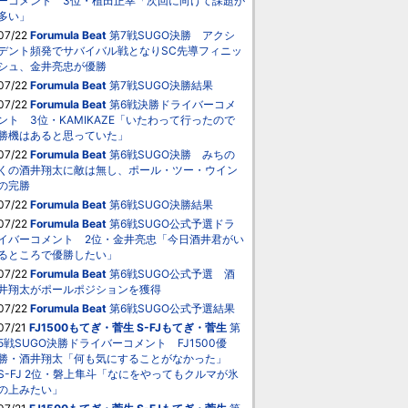
ーコメント 3位・植田正幸「次回に向けて課題が
多い」
07/22
Forumula Beat
第7戦SUGO決勝 アクシ
デント頻発でサバイバル戦となりSC先導フィニッ
シュ、金井亮忠が優勝
07/22
Forumula Beat
第7戦SUGO決勝結果
07/22
Forumula Beat
第6戦決勝ドライバーコメ
ント 3位・KAMIKAZE「いたわって行ったので
勝機はあると思っていた」
07/22
Forumula Beat
第6戦SUGO決勝 みちの
くの酒井翔太に敵は無し、ポール・ツー・ウイン
の完勝
07/22
Forumula Beat
第6戦SUGO決勝結果
07/22
Forumula Beat
第6戦SUGO公式予選ドラ
イバーコメント 2位・金井亮忠「今日酒井君がい
るところで優勝したい」
07/22
Forumula Beat
第6戦SUGO公式予選 酒
井翔太がポールポジションを獲得
07/22
Forumula Beat
第6戦SUGO公式予選結果
07/21
FJ1500もてぎ・菅生
S-FJもてぎ・菅生
第
5戦SUGO決勝ドライバーコメント FJ1500優
勝・酒井翔太「何も気にすることがなかった」
S-FJ 2位・磐上隼斗「なにをやってもクルマが氷
の上みたい」