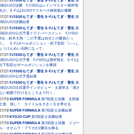
07/21
FJ1500もてぎ・菅生
S-FJもてぎ・菅生
第
5戦SUGO決勝 FJ1500はレインマスター酒井翔
太が、S-FJはSUGOマスター小林留魁が優勝
07/21
FJ1500もてぎ・菅生
S-FJもてぎ・菅生
第
5戦SUGO決勝結果
07/21
FJ1500もてぎ・菅生
S-FJもてぎ・菅生
第
5戦SUGO公式予選ドライバーコメント FJ1500
3位：鈴木大翔「この予選は自分との勝負だっ
た」 S-FJポールポジション・松下彰臣「いっし
ょうけんめい冷静になって」
07/21
FJ1500もてぎ・菅生
S-FJもてぎ・菅生
第
5戦SUGO公式予選 FJ1500は酒井翔太、S-FJは
松下彰臣がポールポジションを獲得
07/21
FJ1500もてぎ・菅生
S-FJもてぎ・菅生
第
5戦SUGO公式予選結果
07/21
FJ1500もてぎ・菅生
S-FJもてぎ・菅生
第
5戦SUGO注目選手インタビュー 土屋草太「壊さ
ない範囲で行けるところまで行く」
07/19
SUPER FORMULA
第7戦富士決勝 太田格
之進、強し！ タイトルを大きく引き寄せる
07/19
SUPER FORMULA
第7戦富士決勝結果
07/19
KYOJO CUP
第2戦富士決勝結果
07/19
SUPER FORMULA
第3戦富士決勝 イゴー
ル・オオムラ・フラガが2勝目を飾る