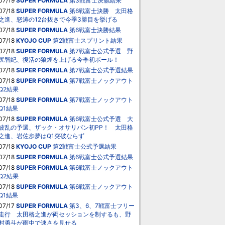
07/19
SUPER FORMULA
第3戦富士決勝結果
07/18
SUPER FORMULA
第6戦富士決勝 太田格
之進、怒涛の12台抜きで今季3勝目を挙げる
07/18
SUPER FORMULA
第6戦富士決勝結果
07/18
KYOJO CUP
第2戦富士スプリント結果
07/18
SUPER FORMULA
第7戦富士公式予選 野
尻智紀、復活の狼煙を上げる今季初ポール！
07/18
SUPER FORMULA
第7戦富士公式予選結果
07/18
SUPER FORMULA
第7戦富士ノックアウト
Q2結果
07/18
SUPER FORMULA
第7戦富士ノックアウト
Q1結果
07/18
SUPER FORMULA
第6戦富士公式予選 大
波乱の予選、ザック・オサリバン初PP！ 太田格
之進、岩佐歩夢はQ1突破ならず
07/18
KYOJO CUP
第2戦富士公式予選結果
07/18
SUPER FORMULA
第6戦富士公式予選結果
07/18
SUPER FORMULA
第6戦富士ノックアウト
Q2結果
07/18
SUPER FORMULA
第6戦富士ノックアウト
Q1結果
07/17
SUPER FORMULA
第3、6、7戦富士フリー
走行 太田格之進が両セッションを制するも、野
村勇斗が雨中で速さを見せる