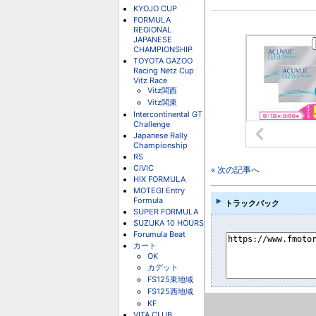
KYOJO CUP
FORMULA
REGIONAL
JAPANESE
CHAMPIONSHIP
TOYOTA GAZOO
Racing Netz Cup
Vitz Race
Vitz関西
Vitz関東
Intercontinental GT
Challenge
Japanese Rally
Championship
RS
CIVIC
« 次の記事へ
HIX FORMULA
MOTEGI Entry
Formula
トラックバック
SUPER FORMULA
SUZUKA 10 HOURS
Forumula Beat
カート
OK
カデット
FS125東地域
FS125西地域
KF
VITA CLUB