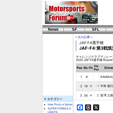
News
SF
SFL
« 次の記事へ
JAF F4選手権
JAF-F4:第3
チャレンジクラブマンレース第3戦 -RIJ
2020 JAF F4選手権 Roun
Cls
Pos
No
Drive
Cls
Pos
1
9
KAMIKA
中村 俊
2
19
H
1
富澤 土
3
36
H
2
カテゴリー
Inter Proto e Series
Facebook
Threads
X
SUPER FORMULA
LIGHTS