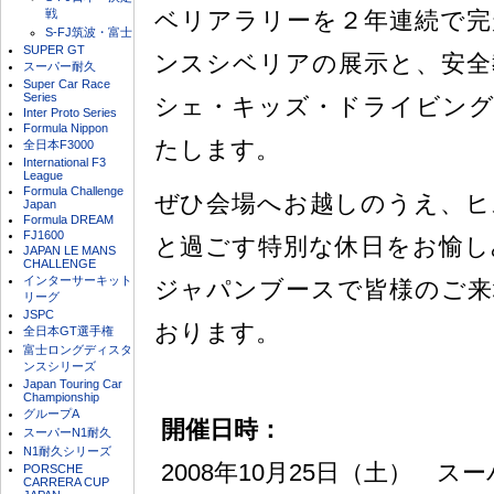
戦
ベリアラリーを２年連続で完
S-FJ筑波・富士
SUPER GT
ンスシベリアの展示と、安全
スーパー耐久
Super Car Race
Series
シェ・キッズ・ドライビング
Inter Proto Series
Formula Nippon
たします。
全日本F3000
International F3
League
Formula Challenge
ぜひ会場へお越しのうえ、ヒ
Japan
Formula DREAM
FJ1600
と過ごす特別な休日をお愉し
JAPAN LE MANS
CHALLENGE
インターサーキット
ジャパンブースで皆様のご来
リーグ
JSPC
おります。
全日本GT選手権
富士ロングディスタ
ンスシリーズ
Japan Touring Car
Championship
グループA
開催日時：
スーパーN1耐久
N1耐久シリーズ
2008年10月25日（土） スー
PORSCHE
CARRERA CUP