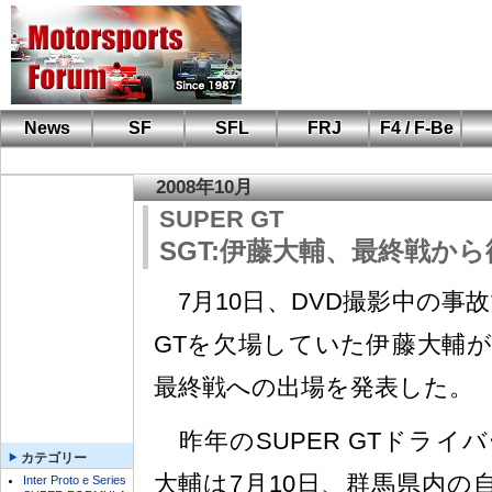
News
SF
SFL
FRJ
F4 / F-Be
F110 CUP
FIA-F4
F-Beat
も
SF
鈴
筑
S
A
2008年10月
SUPER GT
SGT:伊藤大輔、最終戦か
7月10日、DVD撮影中の事故
GTを欠場していた伊藤大輔が
最終戦への出場を発表した。
昨年のSUPER GTドライ
カテゴリー
大輔は7月10日、群馬県内の
Inter Proto e Series