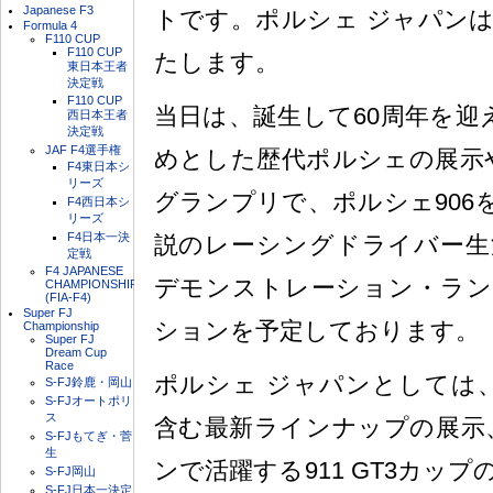
Japanese F3
トです。ポルシェ ジャパン
Formula 4
F110 CUP
F110 CUP
たします。
東日本王者
決定戦
F110 CUP
当日は、誕生して60周年を迎
西日本王者
決定戦
JAF F4選手権
めとした歴代ポルシェの展示や
F4東日本シ
リーズ
グランプリで、ポルシェ906
F4西日本シ
リーズ
F4日本一決
説のレーシングドライバー生
定戦
F4 JAPANESE
デモンストレーション・ラン
CHAMPIONSHIP
(FIA-F4)
Super FJ
ションを予定しております。
Championship
Super FJ
Dream Cup
Race
ポルシェ ジャパンとしては、
S-FJ鈴鹿・岡山
S-FJオートポリ
ス
含む最新ラインナップの展示
S-FJもてぎ・菅
生
ンで活躍する911 GT3カッ
S-FJ岡山
S-FJ日本一決定