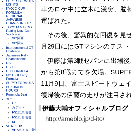
SUPER FORMULA
LIGHTS
車のロケ中に立木に激突、脳
KYOJO CUP
FORMULA
REGIONAL
運ばれた。
JAPANESE
CHAMPIONSHIP
TOYOTA GAZOO
Racing Netz Cup
その後、驚異的な回復を見せ、
Vitz Race
Vitz関西
Vitz関東
月29日にはGTマシンのテス
Intercontinental GT
Challenge
Japanese Rally
Championship
伊藤は第3戦セパンに出場後
RS
CIVIC
から第8戦までを欠場。SUPE
HIX FORMULA
MOTEGI Entry
Formula
11月9日、富士スピードウェ
SUPER FORMULA
SUZUKA 10
HOURS
復帰後の伊藤の走りが注目さ
Forumula Beat
カート
OK
伊藤大輔オフィシャルブログ
カデット
FS125東地域
http://ameblo.jp/d-ito/
FS125西地域
KF
VITA CLUB
VITAもてぎ・菅