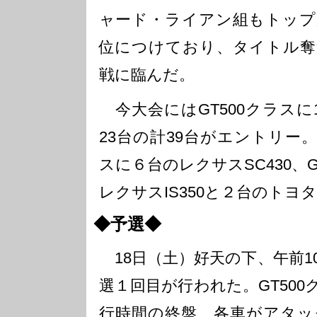
ャード・ライアン組もトップ
位につけており、タイトル奪
戦に臨んだ。
今大会にはGT500クラスに1
23台の計39台がエントリー。
スに６台のレクサスSC430、
レクサスIS350と２台のトヨタ
◆予選◆
18日（土）好天の下、午前1
選１回目が行われた。GT50
行時間の終盤、各車がアタッ