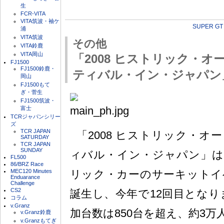
生
FCR-VITA
VITA筑波・袖ケ
SUPER GT
浦
VITA筑波
その他
VITA鈴鹿
VITA岡山
「2008 ヒストリック・
FJ1500
FJ1500鈴鹿・
ティバル・イン・ジャパン
岡山
FJ1500もて
ぎ・菅生
FJ1500筑波・
富士
TCRジャパンシリー
ズ
TCR JAPAN
「2008 ヒストリック・オ
SATURDAY
TCR JAPAN
SUNDAY
ィバル・イン・ジャパン」は
FL500
86/BRZ Race
MEC120 Minutes
リック・カーのサーキットイベ
Enduarance
Challenge
CS2
誕生し、今年で12回目となり
コラム
v.Granz
加台数は850台を超え、約3
v.Granz鈴鹿
v.Granzもてぎ