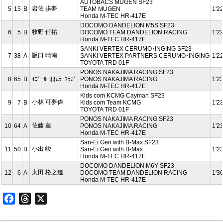
AUTOBACS MUGEN SF23
岩佐 歩夢
5
15
B
TEAM MUGEN
1'2
Honda M-TEC HR-417E
DOCOMO DANDELION M5S SF23
牧野 任祐
6
5
B
DOCOMO TEAM DANDELION RACING
1'2
Honda M-TEC HR-417E
SANKI VERTEX CERUMO･INGING SF23
阪口 晴南
7
38
A
SANKI VERTEX PARTNERS CERUMO･INGING
1'2
TOYOTA TRD 01F
PONOS NAKAJIMA RACING SF23
8
65
B
ｲｺﾞｰﾙ･ｵｵﾑﾗ･ﾌﾗｶﾞ
PONOS NAKAJIMA RACING
1'2
Honda M-TEC HR-417E
Kids com KCMG Cayman SF23
小林 可夢偉
9
7
B
Kids com Team KCMG
1'2
TOYOTA TRD 01F
PONOS NAKAJIMA RACING SF23
佐藤 蓮
10
64
A
PONOS NAKAJIMA RACING
1'2
Honda M-TEC HR-417E
San-Ei Gen with B-Max SF23
小出 峻
11
50
B
San-Ei Gen with B-Max
1'2
Honda M-TEC HR-417E
DOCOMO DANDELION M6Y SF23
太田 格之進
12
6
A
DOCOMO TEAM DANDELION RACING
1'3
Honda M-TEC HR-417E
Facebook
Threads
X