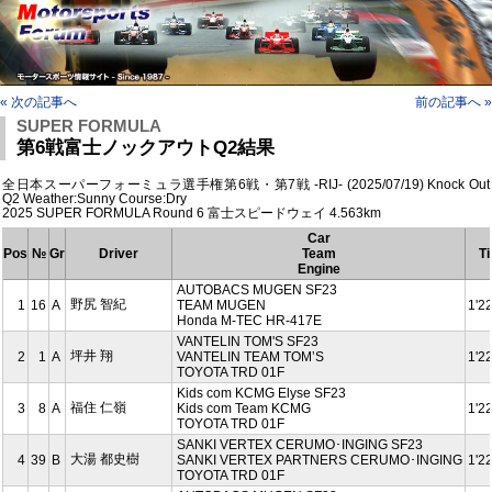
« 次の記事へ
前の記事へ »
SUPER FORMULA
第6戦富士ノックアウトQ2結果
全日本スーパーフォーミュラ選手権第6戦・第7戦 -RIJ- (2025/07/19) Knock Out
Q2 Weather:Sunny Course:Dry
2025 SUPER FORMULA Round 6 富士スピードウェイ 4.563km
Car
Pos
№
Gr
Driver
Team
T
Engine
AUTOBACS MUGEN SF23
野尻 智紀
1
16
A
TEAM MUGEN
1'2
Honda M-TEC HR-417E
VANTELIN TOM'S SF23
坪井 翔
2
1
A
VANTELIN TEAM TOMʼS
1'2
TOYOTA TRD 01F
Kids com KCMG Elyse SF23
福住 仁嶺
3
8
A
Kids com Team KCMG
1'2
TOYOTA TRD 01F
SANKI VERTEX CERUMO･INGING SF23
大湯 都史樹
4
39
B
SANKI VERTEX PARTNERS CERUMO･INGING
1'2
TOYOTA TRD 01F