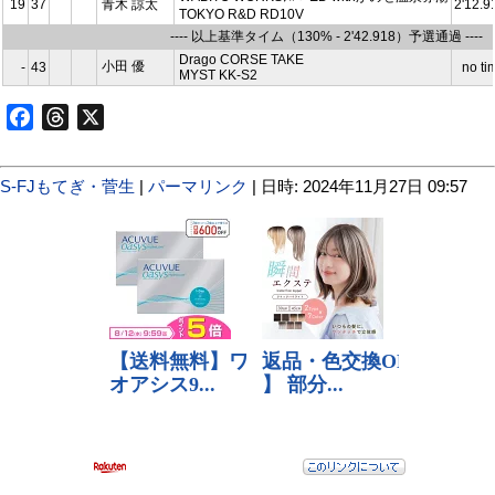
19
37
青木 諒太
2'12.9
TOKYO R&D RD10V
---- 以上基準タイム（130% - 2'42.918）予選通過 ----
Drago CORSE TAKE
小田 優
-
43
no ti
MYST KK-S2
Facebook
Threads
X
S-FJもてぎ・菅生
|
パーマリンク
| 日時: 2024年11月27日 09:57