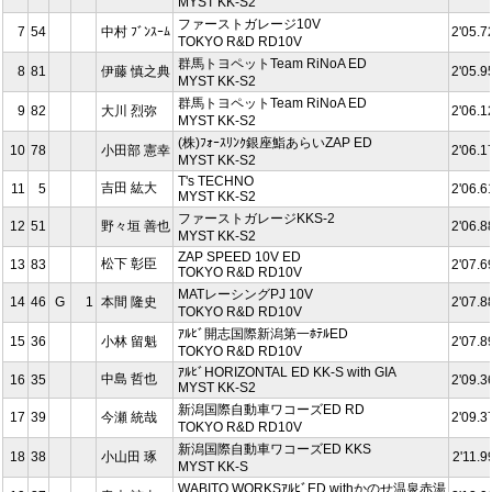
MYST KK-S2
ファーストガレージ10V
7
54
中村 ﾌﾞﾝｽｰﾑ
2'05.7
TOKYO R&D RD10V
群馬トヨペットTeam RiNoA ED
8
81
伊藤 慎之典
2'05.9
MYST KK-S2
群馬トヨペットTeam RiNoA ED
9
82
大川 烈弥
2'06.1
MYST KK-S2
(株)ﾌｫｰｽﾘﾝｸ銀座鮨あらいZAP ED
10
78
小田部 憲幸
2'06.1
MYST KK-S2
T's TECHNO
吉田 紘大
11
5
2'06.6
MYST KK-S2
ファーストガレージKKS-2
12
51
野々垣 善也
2'06.8
MYST KK-S2
ZAP SPEED 10V ED
松下 彰臣
13
83
2'07.6
TOKYO R&D RD10V
MATレーシングPJ 10V
14
46
G
1
本間 隆史
2'07.8
TOKYO R&D RD10V
ｱﾙﾋﾞ開志国際新潟第一ﾎﾃﾙED
15
36
小林 留魁
2'07.8
TOKYO R&D RD10V
ｱﾙﾋﾞHORIZONTAL ED KK-S with GIA
中島 哲也
16
35
2'09.3
MYST KK-S2
新潟国際自動車ワコーズED RD
17
39
今瀬 統哉
2'09.3
TOKYO R&D RD10V
新潟国際自動車ワコーズED KKS
18
38
小山田 琢
2'11.9
MYST KK-S
WABITO WORKSｱﾙﾋﾞED withかのせ温泉赤湯