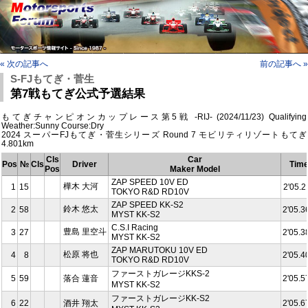
« 次の記事へ
前の記事へ »
S-FJもてぎ・菅生
第7戦もてぎ公式予選結果
もてぎチャンピオンカップレース第5戦 -RIJ- (2024/11/23) Qualifying
Weather:Sunny Course:Dry
2024 スーパーFJもてぎ・菅生シリーズ Round 7 モビリティリゾートもてぎ
4.801km
Cls
Car
Pos
№
Cls
Driver
Tim
Pos
Maker Model
ZAP SPEED 10V ED
樺木 大河
1
15
2'05.2
TOKYO R&D RD10V
ZAP SPEED KK-S2
鈴木 悠太
2
58
2'05.3
MYST KK-S2
C.S.I Racing
豊島 里空斗
3
27
2'05.3
MYST KK-S2
ZAP MARUTOKU 10V ED
松原 将也
4
8
2'05.4
TOKYO R&D RD10V
ファーストガレージKKS-2
5
59
落合 蓮音
2'05.5
MYST KK-S2
ファーストガレージKK-S2
6
22
酒井 翔太
2'05.6