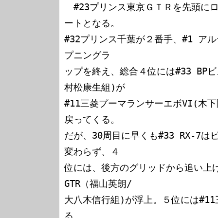
　#23プリンス東京ＧＴＲを先頭に
ートとなる。

#32プリンス千葉が２番手、#1 ア
プニングラ

ップを終え、総合４位には#33 BPビ
村松康生組)が

#11三菱プーマランサーエボVI(木
戻ってくる。

だが、30周目に早くも#33 RX-7
変わらず、４

位には、後方のグリッドから追い上げ
GTR（福山英朗/

大八木信行組)が浮上。５位には#1
る。
