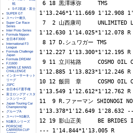
 6 18 黒澤琢弥     TMS                
戦
S-FJ筑波・富士
1'13.246*1'11.669 1'12.908 1'
SUPER GT
スーパー耐久
 7  2 山西康司     UNLIMITED Le Mans  1'14.361 
Super Car Race
Series
Inter Proto Series
1'12.630 1'14.025*1'12.078 R

Formula Nippon
全日本F3000
 8 17 D.シュワガー TMS                1'13.858 
International F3
League
1'12.227 1'13.300*1'12.195 R

Formula Challenge
Japan
Formula DREAM
 9 11 立川祐路     COSMO OIL CERUMO   1'14.213 
FJ1600
JAPAN LE MANS
1'12.885 1'13.823*1'12.246 R

CHALLENGE
インターサーキット
リーグ
10 12 飯田　章     COSMO OIL CE
JSPC
全日本GT選手権
1'13.549 1'12.612*1'12.762 R

富士ロングディスタ
ンスシリーズ
11  9 R.ファーマン SHIONOGI NOVA   
Japan Touring Car
Championship
1'13.378*1'12.649 1'28.632 --
グループA
スーパーN1耐久
12 19 影山正美     BE BRIDES IM
N1耐久シリーズ
PORSCHE
--- 1'14.844*1'13.005 R

CARRERA CUP