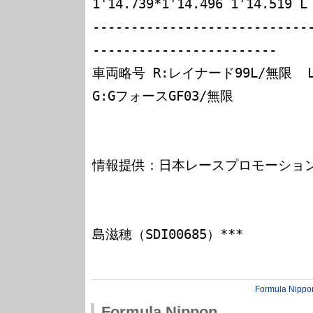
1'14.739*1'14.496 1'14.519 L

----------------------------
------------------------

車両略号 R:レイナード99L/無限  L:
G:GフォースGF03/無限

情報提供：日本レースプロモーション
                              *** FMOTOR4F SysO
島滋穂（SDI00685）***

Formula Nippo
Formula Nippon