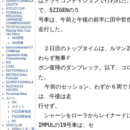
はドライコンディションで行われた。
SUPER FORMULA
LIGHTS
KYOJO CUP
で、5ZIGENの５

FORMULA
REGIONAL
号車は、午前と午後の前半に田中哲
JAPANESE
CHAMPIONSHIP
TOYOTA GAZOO
走行した。

Racing Netz Cup
Vitz Race
Vitz関西
Vitz関東
　２日目のトップタイムは、ルマン2
Intercontinental GT
Challenge
Japanese Rally
わらず無事Ｆ

Championship
RS
ポン復帰のダンブレック。以下、コ
CIVIC
HIX FORMULA
MOTEGI Entry
た。

Formula
SUPER FORMULA
  午前のセッション、わずか６周でトップタイムを記録した本山
SUZUKA 10
HOURS
Forumula Beat
は、午後は走

カート
OK
行せず。

カデット
FS125東地域
　シャーシをローラからレイナードに変更
FS125西地域
KF
IMPULの19号車は、セ

VITA CLUB
VITAもてぎ・菅