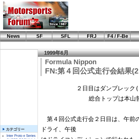
News
SF
SFL
FRJ
F4 / F-Be
F110 CUP
FIA-F4
F-Beat
も
SF
鈴
筑
S
A
1999年6月
Formula Nippon
FN:第４回公式走行会結果(2日
　　　　　　２日目はダンブレック(LE
              総合トップは本山哲（UNLIMITED Le Mans)

　第４回公式走行会２日目は、午前
ドライ、午後

カテゴリー
Inter Proto e Series