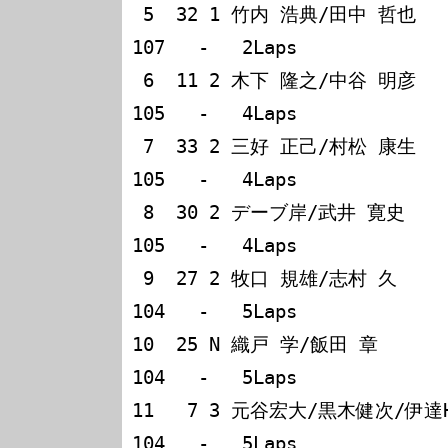
 5  32 1 竹内 浩典/田中 哲也   Nissan Skyline GT-R 
107   -   2Laps        

 6  11 2 木下 隆之/中谷 明彦   Mitshubishi Lancer  
105   -   4Laps        

 7  33 2 三好 正己/村松 康生   Mazda RX-7          
105   -   4Laps        

 8  30 2 デーブ岸/武井 寛史    Mitsubishi Lancer   
105   -   4Laps        

 9  27 2 牧口 規雄/志村 久     BMW M3              
104   -   5Laps        

10  25 N 織戸 学/飯田 章       Toyo
104   -   5Laps        

11   7 3 元谷宏大/黒木健次/伊達Honda P
104   -   5Laps        
