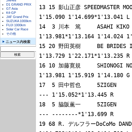
JAPAN
D1 GRAND PRIX
13 15 影山正彦 SPEEDMASTER MOON
GT Asia
K4-GP
1'15.090 1'14.699*1'13.041 L

JAF Grand Prix
SUZUKA 1000km
FUJI 1000km
14  3 川本　篤     ASAHI KIKO         
Solar Car Race
その他
1'13.981*1'13.164 1'14.024 1'
ニュース内検索
15 20 野田英樹     BE BRIDES IM
1'13.729 1'22.171*1'13.235 R

16 10 加藤寛規     SHIONOGI NOV
1'13.981 1'15.919 1'14.180 G

17  5 田中哲也     5ZIGEN      
--- 1'15.052*1'13.445 R

18  5 脇阪薫一     5ZIGEN      
--- --------*1'13.699 R

19 68 R. デルフラーDoCoMo DANDEL