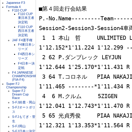
Japanese F3
Formula 4
■第４回走行会結果

F110 CUP
F110 CUP
P.-No.Name---------Team-----
東日本王者
決定戦
F110 CUP
Session2-Session3-Session4車両
西日本王者
決定戦
 1  1 本山　哲     UNLIMITED Le Mans  
JAF F4選手権
F4東日本シ
1'12.152*1'11.224 1'12.299 --
リーズ
F4西日本シ
 2 62 P.ダンブレック LEYJUN           1'13.382 
リーズ
F4日本一決
1'12.644 1'25.170*1'11.431 R

定戦
F4 JAPANESE
 3 64 T.コロネル   PIAA NAKAJIMA      1'12.452 
CHAMPIONSHIP
(FIA-F4)
Super FJ
1'11.465 --------*1'11.434 R

Championship
Super FJ
Dream Cup
 4  6 M.クルム     5ZIGEN             1'13.278 
Race
S-FJ鈴鹿・岡山
1'12.041 1'12.743*1'11.470 R

S-FJオートポリ
ス
 5 65 光貞秀俊     PIAA NAKAJIMA      1'13.932 
S-FJもてぎ・菅
生
1'12.321 1'13.353*1'11.564 R

S-FJ岡山
S-FJ日本一決定