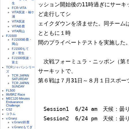
生
ッション開始後の11時過ぎにサーキ
FCR-VITA
VITA筑波・袖ケ
ど走行してシ

浦
VITA筑波
ェイクダウンを済ませた。同チームは
VITA鈴鹿
VITA岡山
とともに１時

FJ1500
FJ1500鈴鹿・
間のプライベートテストを実施した。
岡山
FJ1500もて
ぎ・菅生
FJ1500筑波・
　次戦フォーミュラ・ニッポン（第
富士
TCRジャパンシリー
サーキットで、

ズ
TCR JAPAN
SATURDAY
第６戦は７月31日～８月１日スポーツ
TCR JAPAN
SUNDAY
FL500
86/BRZ Race
MEC120 Minutes
Enduarance
Challenge
　Session1  6/24 am　天候
CS2
コラム
　Session2  6/24 pm　天候：
v.Granz
v.Granz鈴鹿
v.Granzもてぎ