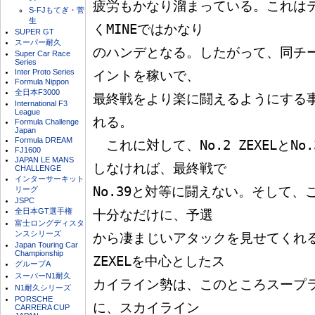
疲労もかなり溜まっている。これは
S-FJもてぎ・菅
生
くMINEではかなり

SUPER GT
スーパー耐久
のハンデとなる。したがって、同チ
Super Car Race
Series
Inter Proto Series
イントを稼いで、

Formula Nippon
全日本F3000
最終戦をより楽に闘えるようにする
International F3
League
れる。

Formula Challenge
Japan
Formula DREAM
　これに対して、No.2 ZEXELとN
FJ1600
JAPAN LE MANS
しなければ、最終戦で

CHALLENGE
インターサーキット
No.39と対等に闘えない。そして
リーグ
JSPC
全日本GT選手権
十分なだけに、予選

富士ロングディスタ
ンスシリーズ
から凄まじいアタックを見せてくれると
Japan Touring Car
Championship
ZEXELを中心としたス

グループA
スーパーN1耐久
カイライン勢は、このところスープ
N1耐久シリーズ
PORSCHE
に、スカイライン

CARRERA CUP