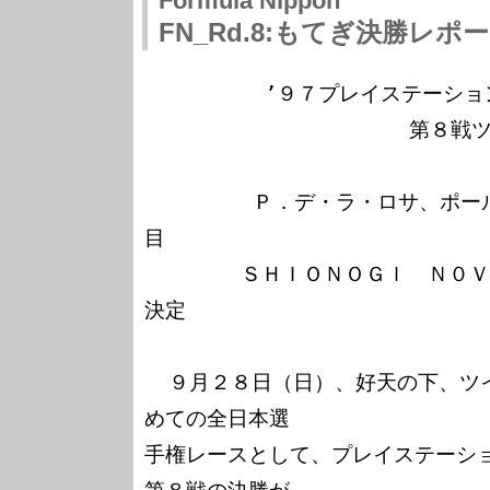
Formula Nippon
FN_Rd.8:もてぎ決勝レ
          ’９７プレイステーション  フォーミュラ・ニッポン

                      第８戦ツインリンクもてぎ

         Ｐ．デ・ラ・ロサ、ポール・トゥ・ウィンで今季５勝
目

        ＳＨＩＯＮＯＧｌ　Ｎ０ＶＡのシリーズ・チーム優勝
決定

  ９月２８日（日）、好天の下、ツインリンクもてぎにおける初
めての全日本選

手権レースとして、プレイステーシ