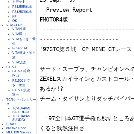
カデット
FS125東地域
  Preview Report             プレビューレポート                
FS125西地域
KF
FMOTOR4版

OK
VITA CLUB
 --------------------------------------------------
VITA鈴鹿
VITA岡山
------------------------

VITAもてぎ・菅
生
'97GTC第５戦　CP MINE GTレース

FCR-VITA
VITA筑波・袖ケ
浦
VITA筑波
FJ1500
サード・スープラ、チャンピオンへの
FJ1500鈴鹿・
岡山
ZEXELスカイラインとカストロー
FJ1500もて
ぎ・菅生
あるか!?

FJ1500筑波・
富士
チーム・タイサンよりダッチバイパー
TCRジャパンシリー
ズ
TCR JAPAN
SATURDAY
TCR JAPAN
　'97全日本GT選手権も残すところ
SUNDAY
FL500
くると俄然注目さ

86/BRZ Race
MEC120 Minutes