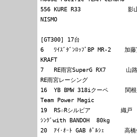
556 KURE R33              影山正彦／近藤
NISMO

[GT300] 17台

6   ﾜｲｽﾞﾀﾞﾝﾛｯﾌﾟBP MR-2    加藤寛規／藤田孝
KRAFT

7   RE雨宮SuperG RX7      山路慎一／松本晴
RE雨宮レーシング

16  YB BMW 318iクーペ     関根基司／藤島敏
Team Power Magic

19  RS☆Rシルビア         織戸
ｼﾝｸﾞwith BANDOH  80kg

20  ｱｲ･ｵｰﾄ GAB ﾎﾟﾙｼｪ      高橋健二／須賀宏