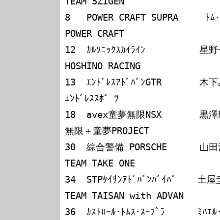
TEAM 5ZIGEN

8   POWER CRAFT SUPRA     ﾄﾑ･ｸﾘｽﾃﾝ
POWER CRAFT

12  ｶﾙｿﾆｯｸｽｶｲﾗｲﾝ          星野一義／本山　
HOSHINO RACING

13  ｴﾝﾄﾞﾚｽｱﾄﾞﾊﾞﾝGTR       木下みつ
ｴﾝﾄﾞﾚｽｽﾎﾟｰﾂ

18  avex童夢無限NSX       黒澤琢弥／山本勝巳
無限＋童夢PROJECT

30  綜合警備 PORSCHE      山田洋二／茂木和男
TEAM TAKE ONE

34  STPﾀｲｻﾝｱﾄﾞﾊﾞﾝﾊﾞｲﾊﾟｰ   土屋圭市
TEAM TAISAN with ADVAN

36  ｶｽﾄﾛｰﾙ･ﾄﾑｽ･ｽｰﾌﾟﾗ      ﾐﾊｴﾙ･ｸﾙ