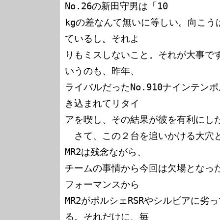
No.26の新田守男は「10

kgの差なんて無いに等しい。向こう
ているし。それよ

りもミスしないこと。それが大事で
いうのも、昨年、

ライバルだったNo.910ナインテン
き込まれてリタイ

アを喫し、その結果が彼を有利にした
　さて、この２台を追いかける大穴と
MR2は残念ながら、

チームの事情から今回は欠場となっ
フォーマンスから

MR2がポルシェRSRやシルビアに劣
る。それだけに、毎
