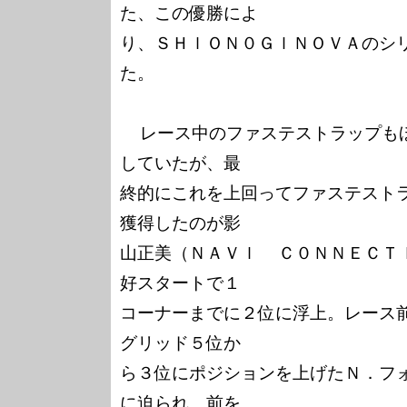
た、この優勝によ

り、ＳＨｌＯＮ０ＧｌＮＯＶＡのシ
た。

  レース中のファステストラップもほとんどデ・ラ・ロサが更新
していたが、最

終的にこれを上回ってファステスト
獲得したのが影

山正美（ＮＡＶｌ  Ｃ０ＮＮＥＣＴ
好スタートで１

コーナーまでに２位に浮上。レース
グリッド５位か

ら３位にポジションを上げたＮ．フ
に迫られ、前を
