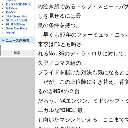
JAPAN
D1 GRAND PRIX
の泣き所であるトップ・スピードが大
GT Asia
K4-GP
しを見せるには最

JAF Grand Prix
SUZUKA 1000km
良の条件を持つ。

FUJI 1000km
Solar Car Race
その他
　早くも97年のフォーミュラ・ニッ
ニュース内検索
来季はF1とも噂さ

れるNo.36のデ・ラ・ロサに対して、
久里／コマス組の

プライドを賭けた対決も気になるとこ
　だが、この上位陣に引き替え、背
るのがNSXの２台

だろう。NAエンジン、ミドシップ・
ニカルなMINEに最

も向いたマシンといえる。ここまで