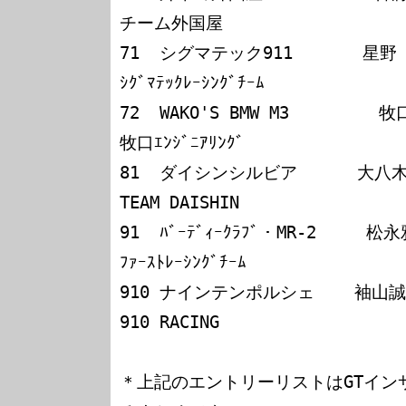
チーム外国屋

71  シグマテック911       星野　薫／城内政樹 
ｼｸﾞﾏﾃｯｸﾚｰｼﾝｸﾞﾁｰﾑ

72  WAKO'S BMW M3         牧口規雄／浅見
牧口ｴﾝｼﾞﾆｱﾘﾝｸﾞ

81  ダイシンシルビア      大八木信行／木下隆
TEAM DAISHIN

91  ﾊﾞｰﾃﾞｨｰｸﾗﾌﾞ・MR-2     松永雅博／
ﾌｧｰｽﾄﾚｰｼﾝｸﾞﾁｰﾑ

910 ナインテンポルシェ    袖山誠一／玉本秀幸   
910 RACING

＊上記のエントリーリストはGTイン