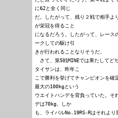
に62と全く同じ

だ。したがって、残り２戦で相手よ
が栄冠を得ること

になるだろう。したがって、レース
ークしての駆け引

きが行われることなりそうだ。

　さて、第5戦MINEでは果たしてどち
タイサンは、昨年こ

こで勝利を挙げてチャンピオンを確
最大の100kgという

ウエイトハンデを背負っていた。そ
デは70kg。しか

も、ライバルNo.19RS☆Rはそれよ