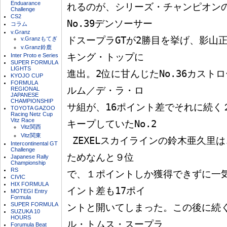
Enduarance
れるのが、シリーズ・チャンピオン
Challenge
CS2
No.39デンソーサー

コラム
v.Granz
ドスープラGTが2勝目を挙げ、影山
v.Granzもてぎ
v.Granz鈴鹿
キング・トップに

Inter Proto e Series
SUPER FORMULA
LIGHTS
進出。2位に甘んじたNo.36カスト
KYOJO CUP
FORMULA
ルム／デ・ラ・ロ

REGIONAL
JAPANESE
CHAMPIONSHIP
サ組が、16ポイント差でそれに続く
TOYOTA GAZOO
Racing Netz Cup
Vitz Race
キープしていたNo.2

Vitz関西
Vitz関東
 ZEXELスカイラインの鈴木亜久里は、序盤の接触で大きく遅れた
Intercontinental GT
Challenge
ためなんと９位

Japanese Rally
Championship
RS
で、１ポイントしか獲得できずに一
CIVIC
HIX FORMULA
イント差も17ポイ

MOTEGI Entry
Formula
SUPER FORMULA
ントと開いてしまった。この後に続く
SUZUKA 10
HOURS
ル・トムス・スープラ

Forumula Beat