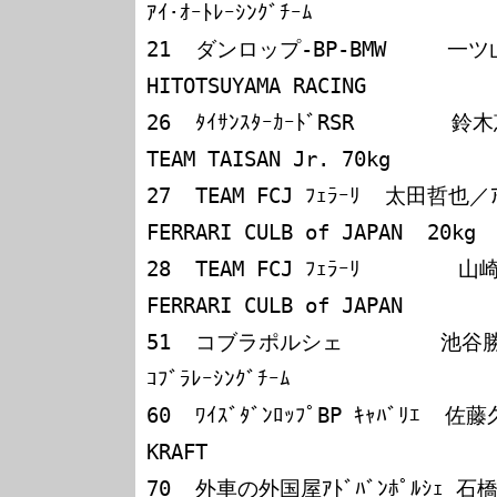
ｱｲ･ｵｰﾄﾚｰｼﾝｸﾞﾁｰﾑ

21  ダンロップ-BP-BMW     一ツ山幹雄／水野
HITOTSUYAMA RACING

26  ﾀｲｻﾝｽﾀｰｶｰﾄﾞRSR        鈴木恵一／新田
TEAM TAISAN Jr. 70kg

27  TEAM FCJ ﾌｪﾗｰﾘ  太田哲也／ｱﾝﾀ
FERRARI CULB of JAPAN  20kg

28  TEAM FCJ ﾌｪﾗｰﾘ       
FERRARI CULB of JAPAN

51  コブラポルシェ        池谷勝則／石原将光  
ｺﾌﾞﾗﾚｰｼﾝｸﾞﾁｰﾑ

60  ﾜｲｽﾞﾀﾞﾝﾛｯﾌﾟBP ｷｬﾊﾞﾘｴ  佐藤久実／田中　実
KRAFT

70  外車の外国屋ｱﾄﾞﾊﾞﾝﾎﾟﾙｼｪ 石橋義三／小宮延