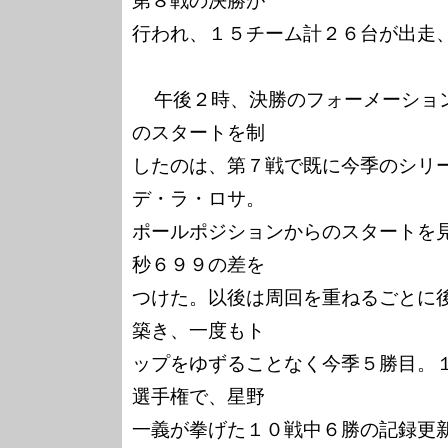
第８戦の決勝が

行われ、１５チーム計２６台が出走、
  午後２時、決勝のフォーメーションラッブ開始。４３周レース
のスタートを制

したのは、第７戦で既に今季のシリ
デ・ラ・ロサ。

ポールポジションからのスタートを
秒６９９の差を

つけた。以後は周回を重ねるごとに
築き、一度もト

ップをゆずることなく今季５勝目。
選手権で、星野

一義が拳げた１０戦中６勝の記録更