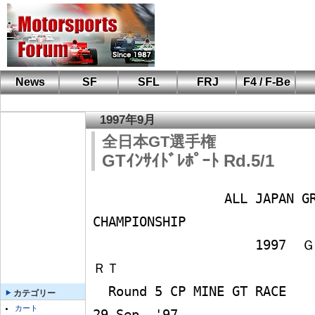
News
SF
SFL
FRJ
F4 / F-Be
F110 CUP
FIA-F4
F-Beat
も
SF
鈴
筑
S
A
1997年9月
全日本GT選手権
GTｲﾝｻｲﾄﾞﾚﾎﾟｰﾄ Rd.5/1
                 ALL JAPAN GRAND TOURING CAR 
CHAMPIONSHIP

                     1997  ＧＴ ＩＮＳＩＤＥ ＲＥＰＯ
ＲＴ

  Round 5 CP MINE GT RACE                                      
カテゴリー
カート
29 Sep. '97
