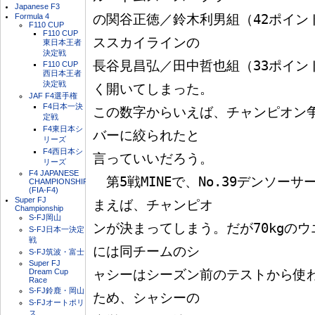
Japanese F3
Formula 4
の関谷正徳／鈴木利男組（42ポイント
F110 CUP
F110 CUP
ススカイラインの

東日本王者
決定戦
長谷見昌弘／田中哲也組（33ポイン
F110 CUP
西日本王者
決定戦
く開いてしまった。

JAF F4選手権
F4日本一決
この数字からいえば、チャンピオン
定戦
F4東日本シ
バーに絞られたと

リーズ
F4西日本シ
言っていいだろう。

リーズ
F4 JAPANESE
　第5戦MINEで、No.39デンソー
CHAMPIONSHIP
(FIA-F4)
Super FJ
まえば、チャンピオ

Championship
S-FJ岡山
ンが決まってしまう。だが70kgの
S-FJ日本一決定
戦
には同チームのシ

S-FJ筑波・富士
Super FJ
Dream Cup
ャシーはシーズン前のテストから使わ
Race
S-FJ鈴鹿・岡山
ため、シャシーの

S-FJオートポリ
ス