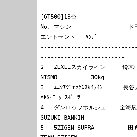
[GT500]18台

No. マシン                 ドライバー           
エントラント   ﾊﾝﾃﾞ

----------------------------
-------------------------

2   ZEXELスカイライン     鈴
NISMO          30kg

3   ﾕﾆｼｱｼﾞｪｯｸｽｽｶｲﾗｲﾝ      長谷見昌弘／
ﾊｾﾐ･ﾓｰﾀｰｽﾎﾟｰﾂ

4   ダンロップポルシェ    金海辰彦／駒　光武  
SUZUKI BANKIN

5   5ZIGEN SUPRA          田嶋栄一／光貞