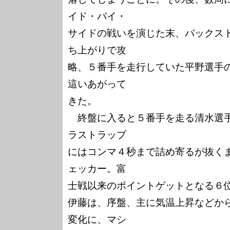
イド・バイ・

サイドの戦いを演じた末、バックス
ち上がりで攻

略、５番手を走行していた平野選手
這いあがって

きた。

　終盤に入ると５番手を走る清水選
ラストラップ

にはコンマ４秒まで詰め寄るが抜く
ェッカー。富

士戦以来のポイントゲットとなる６位
伊藤は、序盤、主に気温上昇などか
変化に、マシ
