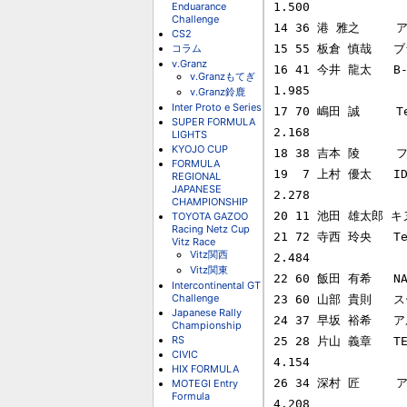
Enduarance
1.500

Challenge
14 36 港 雅之     ア
CS2
コラム
15 55 板倉 慎哉   ブラ
v.Granz
16 41 今井 龍太   B-M
v.Granzもてぎ
1.985

v.Granz鈴鹿
Inter Proto e Series
17 70 嶋田 誠     Tea
SUPER FORMULA
2.168

LIGHTS
KYOJO CUP
18 38 吉本 陵     
FORMULA
19  7 上村 優太   IDEL
REGIONAL
JAPANESE
2.278

CHAMPIONSHIP
20 11 池田 雄太郎 キヌ
TOYOTA GAZOO
Racing Netz Cup
21 72 寺西 玲央   Team
Vitz Race
Vitz関西
2.484

Vitz関東
22 60 飯田 有希   NA
Intercontinental GT
Challenge
23 60 山部 貴則   ス
Japanese Rally
24 37 早坂 裕希   アル
Championship
RS
25 28 片山 義章   TEAM
CIVIC
4.154

HIX FORMULA
26 34 深村 匠     アル
MOTEGI Entry
Formula
4.208
