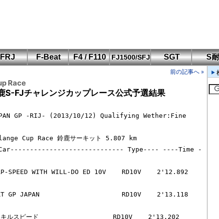
FRJ
F-Beat
F4 / F110
SGT
S
FJ1500/SFJ
F110 CUP
FIA-F4
SFJ D-Cup
鈴鹿・岡山
筑波・冨士
SFJ日本一
Aポリス
前の記事へ »
もてぎ・菅生
up Race
P鈴鹿S-FJチャレンジカップレース公式予選結果
PAN GP -RIJ- (2013/10/12) Qualifying Wether:Fine 
llange Cup Race 鈴鹿サーキット 5.807 km

Car----------------------------- Type---- ----Time -