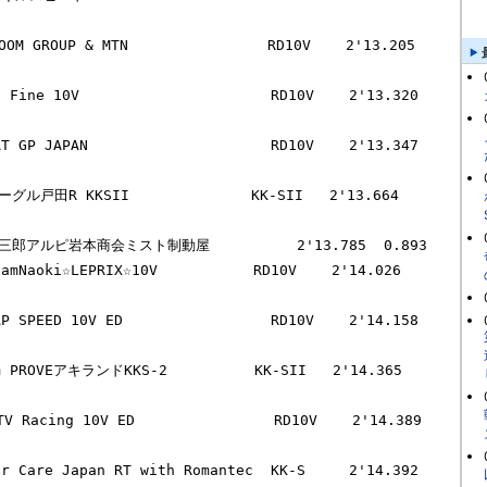
SPEED 10V ED                 RD10V    2'14.158  
PROVEアキランドKKS-2          KK-SII   2'14.365  
 Racing 10V ED                RD10V    2'14.389  
Care Japan RT with Romantec  KK-S     2'14.392  