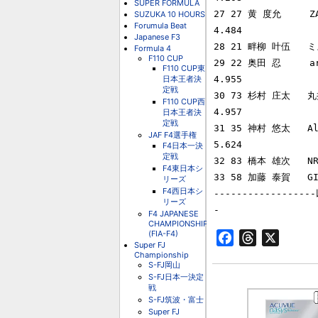
SUPER FORMULA
27 27 黄 度允     ZAP
SUZUKA 10 HOURS
Forumula Beat
4.484

Japanese F3
28 21 畔柳 叶伍   ミス
Formula 4
F110 CUP
29 22 奥田 忍     a
F110 CUP東
日本王者決
4.955

定戦
30 73 杉村 庄太   丸井住
F110 CUP西
4.957

日本王者決
定戦
31 35 神村 悠太   Alb
JAF F4選手権
5.624

F4日本一決
定戦
32 83 橋本 雄次   N
F4東日本シ
33 58 加藤 泰賀   GI
リーズ
F4西日本シ
----------------
リーズ
F4 JAPANESE
CHAMPIONSHIP
(FIA-F4)
Facebook
Threads
X
Super FJ
Championship
S-FJ岡山
S-FJ日本一決定
戦
S-FJ筑波・富士
Super FJ