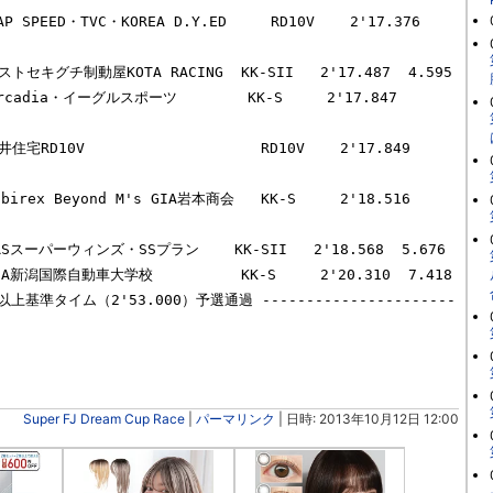
 SPEED・TVC・KOREA D.Y.ED     RD10V    2'17.376  
トセキグチ制動屋KOTA RACING  KK-SII   2'17.487  4.595

rcadia・イーグルスポーツ        KK-S     2'17.847  
宅RD10V                    RD10V    2'17.849  
irex Beyond M's GIA岩本商会   KK-S     2'18.516  
RSスーパーウィンズ・SSプラン    KK-SII   2'18.568  5.676

A新潟国際自動車大学校          KK-S     2'20.310  7.418

--以上基準タイム（2'53.000）予選通過 ----------------------
Super FJ Dream Cup Race
|
パーマリンク
| 日時: 2013年10月12日 12:00