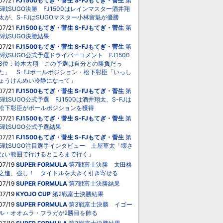
07/21
FJ1500もてぎ・菅生
S-FJもてぎ・菅生
第
5戦SUGO決勝 FJ1500はレインマスター酒井翔
太が、S-FJはSUGOマスター小林留魁が優勝
07/21
FJ1500もてぎ・菅生
S-FJもてぎ・菅生
第
5戦SUGO決勝結果
07/21
FJ1500もてぎ・菅生
S-FJもてぎ・菅生
第
5戦SUGO公式予選ドライバーコメント FJ1500
3位：鈴木大翔「この予選は自分との勝負だっ
た」 S-FJポールポジション・松下彰臣「いっし
ょうけんめい冷静になって」
07/21
FJ1500もてぎ・菅生
S-FJもてぎ・菅生
第
5戦SUGO公式予選 FJ1500は酒井翔太、S-FJは
松下彰臣がポールポジションを獲得
07/21
FJ1500もてぎ・菅生
S-FJもてぎ・菅生
第
5戦SUGO公式予選結果
07/21
FJ1500もてぎ・菅生
S-FJもてぎ・菅生
第
5戦SUGO注目選手インタビュー 土屋草太「壊さ
ない範囲で行けるところまで行く」
07/19
SUPER FORMULA
第7戦富士決勝 太田格
之進、強し！ タイトルを大きく引き寄せる
07/19
SUPER FORMULA
第7戦富士決勝結果
07/19
KYOJO CUP
第2戦富士決勝結果
07/19
SUPER FORMULA
第3戦富士決勝 イゴー
ル・オオムラ・フラガが2勝目を飾る