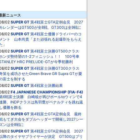
最新ニュース
08/02
SUPER GT
第4戦富士GTA定例会見 2027
カレンダーはGT500が全8戦、GT300は全9戦に
08/02
SUPER GT
第4戦富士優勝ドライバーのコ
メント 山本尚貴「また頑張れる起爆剤をもらえ
た」
08/02
SUPER GT
第4戦富士決勝GT500クラス
ホンダ勢待望の1-2フィニッシュ！！ 100号車
STANLEY HRC PRELUDE-GTが今季初勝利
08/02
SUPER GT
第4戦富士決勝GT300クラス
奇策を成功させたGreen Brave GR Supra GTが夏
の富士を制する
08/02
SUPER GT
第4戦富士決勝結果
08/02
F4 JAPANESE CHAMPIONSHIP (FIA-F4)
第6戦富士決勝 白崎稜が再びポールtoウィンで4
連勝、INDPクラスは鳥羽豊がペナルティを跳ね返
し優勝を飾る
08/02
SUPER GT
第4戦富士GTA定例会見 最終
戦もてぎ大会をダブルヘッダーで開催し2027シー
ズンは全8戦に
08/02
SUPER GT
第4戦富士GTA定例会見 2027
以降のタイヤサプライヤーが決定 GT500はブリ