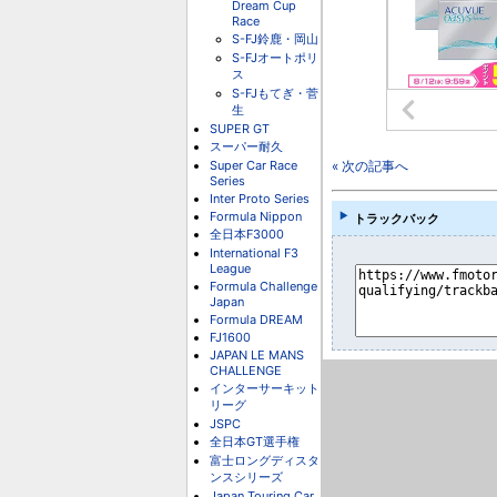
Dream Cup
Race
S-FJ鈴鹿・岡山
S-FJオートポリ
ス
S-FJもてぎ・菅
生
SUPER GT
スーパー耐久
Super Car Race
« 次の記事へ
Series
Inter Proto Series
Formula Nippon
トラックバック
全日本F3000
International F3
League
Formula Challenge
Japan
Formula DREAM
FJ1600
JAPAN LE MANS
CHALLENGE
インターサーキット
リーグ
JSPC
全日本GT選手権
富士ロングディスタ
ンスシリーズ
Japan Touring Car