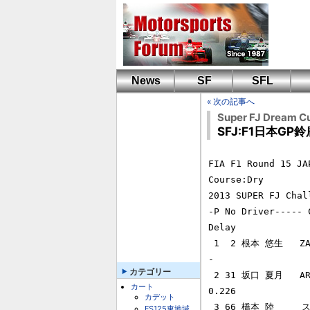
News
SF
SFL
« 次の記事へ
Super FJ Dream C
SFJ:F1日本G
FIA F1 Round 15 JA
Course:Dry

2013 SUPER FJ Cha
-P No Driver----- 
Delay

 1  2 根本 悠生   ZAP-SPEED WITH WILL-DO ED 10V    RD10V    2'12.892      
-

カテゴリー
 2 31 坂口 夏月   ART GP JAPAN                     RD10V    2'13.118  
カート
0.226

カデット
 3 66 橋本 陸     スキルスピード                   RD10V    2'13.202  
FS125東地域