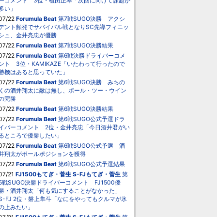
ーコメント 3位・植田正幸「次回に向けて課題が
多い」
07/22
Forumula Beat
第7戦SUGO決勝 アクシ
デント頻発でサバイバル戦となりSC先導フィニッ
シュ、金井亮忠が優勝
07/22
Forumula Beat
第7戦SUGO決勝結果
07/22
Forumula Beat
第6戦決勝ドライバーコメ
ント 3位・KAMIKAZE「いたわって行ったので
勝機はあると思っていた」
07/22
Forumula Beat
第6戦SUGO決勝 みちの
くの酒井翔太に敵は無し、ポール・ツー・ウイン
の完勝
07/22
Forumula Beat
第6戦SUGO決勝結果
07/22
Forumula Beat
第6戦SUGO公式予選ドラ
イバーコメント 2位・金井亮忠「今日酒井君がい
るところで優勝したい」
07/22
Forumula Beat
第6戦SUGO公式予選 酒
井翔太がポールポジションを獲得
07/22
Forumula Beat
第6戦SUGO公式予選結果
07/21
FJ1500もてぎ・菅生
S-FJもてぎ・菅生
第
5戦SUGO決勝ドライバーコメント FJ1500優
勝・酒井翔太「何も気にすることがなかった」
S-FJ 2位・磐上隼斗「なにをやってもクルマが氷
の上みたい」