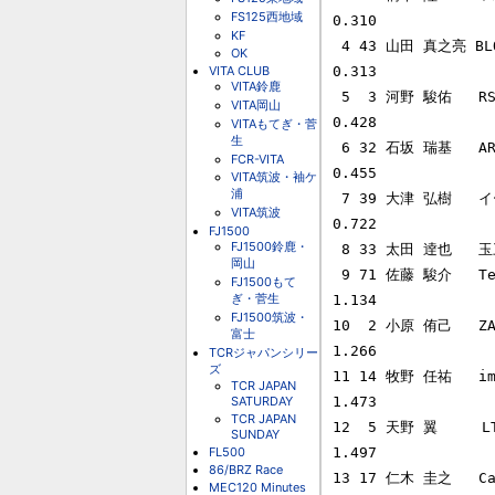
FS125西地域
0.310

KF
 4 43 山田 真之亮 BLOOM GROUP & MTN                RD10V    2'13.205  
OK
VITA CLUB
0.313

VITA鈴鹿
 5  3 河野 駿佑   RS Fine 10V                      RD10V    2'13.320  
VITA岡山
0.428

VITAもてぎ・菅
生
 6 32 石坂 瑞基   ART GP JAPAN                     RD10V    2'13.347  
FCR-VITA
0.455

VITA筑波・袖ケ
浦
 7 39 大津 弘樹   イーグル戸田R KKSII              KK-SII   2'13.664  
VITA筑波
0.722

FJ1500
FJ1500鈴鹿・
 8 33 太田 逹也   玉三郎アルピ岩本商会ミスト制動屋          2'13.785  0.893

岡山
 9 71 佐藤 駿介   TeamNaoki☆LEPRIX☆10V           RD10V    2'14.026  
FJ1500もて
ぎ・菅生
1.134

FJ1500筑波・
10  2 小原 侑己   ZAP 
富士
1.266

TCRジャパンシリー
ズ
11 14 牧野 任祐   im 
TCR JAPAN
SATURDAY
1.473

TCR JAPAN
12  5 天野 翼     LTV
SUNDAY
FL500
1.497

86/BRZ Race
13 17 仁木 圭之   Car 
MEC120 Minutes