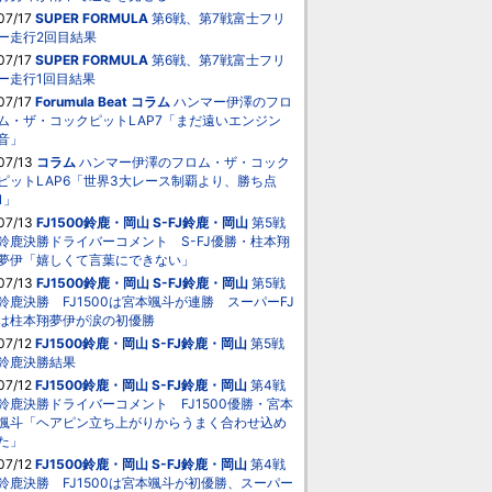
07/17
SUPER FORMULA
第6戦、第7戦富士フリ
ー走行2回目結果
07/17
SUPER FORMULA
第6戦、第7戦富士フリ
ー走行1回目結果
07/17
Forumula Beat
コラム
ハンマー伊澤のフロ
ム・ザ・コックピットLAP7「まだ遠いエンジン
音」
07/13
コラム
ハンマー伊澤のフロム・ザ・コック
ピットLAP6「世界3大レース制覇より、勝ち点
1」
07/13
FJ1500鈴鹿・岡山
S-FJ鈴鹿・岡山
第5戦
鈴鹿決勝ドライバーコメント S-FJ優勝・柱本翔
夢伊「嬉しくて言葉にできない」
07/13
FJ1500鈴鹿・岡山
S-FJ鈴鹿・岡山
第5戦
鈴鹿決勝 FJ1500は宮本颯斗が連勝 スーパーFJ
は柱本翔夢伊が涙の初優勝
07/12
FJ1500鈴鹿・岡山
S-FJ鈴鹿・岡山
第5戦
鈴鹿決勝結果
07/12
FJ1500鈴鹿・岡山
S-FJ鈴鹿・岡山
第4戦
鈴鹿決勝ドライバーコメント FJ1500優勝・宮本
颯斗「ヘアピン立ち上がりからうまく合わせ込め
た」
07/12
FJ1500鈴鹿・岡山
S-FJ鈴鹿・岡山
第4戦
鈴鹿決勝 FJ1500は宮本颯斗が初優勝、スーパー