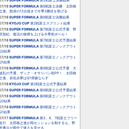
07/19
SUPER FORMULA
第3戦富士決勝結果
07/18
SUPER FORMULA
第6戦富士決勝 太田格
之進、怒涛の12台抜きで今季3勝目を挙げる
07/18
SUPER FORMULA
第6戦富士決勝結果
07/18
KYOJO CUP
第2戦富士スプリント結果
07/18
SUPER FORMULA
第7戦富士公式予選 野
尻智紀、復活の狼煙を上げる今季初ポール！
07/18
SUPER FORMULA
第7戦富士公式予選結果
07/18
SUPER FORMULA
第7戦富士ノックアウト
Q2結果
07/18
SUPER FORMULA
第7戦富士ノックアウト
Q1結果
07/18
SUPER FORMULA
第6戦富士公式予選 大
波乱の予選、ザック・オサリバン初PP！ 太田格
之進、岩佐歩夢はQ1突破ならず
07/18
KYOJO CUP
第2戦富士公式予選結果
07/18
SUPER FORMULA
第6戦富士公式予選結果
07/18
SUPER FORMULA
第6戦富士ノックアウト
Q2結果
07/18
SUPER FORMULA
第6戦富士ノックアウト
Q1結果
07/17
SUPER FORMULA
第3、6、7戦富士フリー
走行 太田格之進が両セッションを制するも、野
村勇斗が雨中で速さを見せる