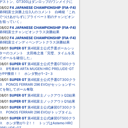
ヂストン、GT300はダンロップのワンメイクに
08/02
F4 JAPANESE CHAMPIONSHIP (FIA-F4)
第6戦富士決勝上位3人のコメント 白崎稜「これ
でつけあがらずにプライベート初のチャンピオン
を狙っていく」
08/02
F4 JAPANESE CHAMPIONSHIP (FIA-F4)
第6戦富士チャンピオンクラス決勝結果
08/02
F4 JAPANESE CHAMPIONSHIP (FIA-F4)
第6戦富士インディペンデントクラス決勝結果
08/01
SUPER GT
第4戦富士公式予選ポールシッ
ターのコメント 太田格之進「完璧、タイムを見
てポールを確信した」
08/01
SUPER GT
第4戦富士公式予選GT500クラ
ス 8号車#8 ARTA MUGEN HRC PRELUDE-GT
がPP獲得！！ ホンダ勢が1−2−３
08/01
SUPER GT
第4戦富士公式予選GT300クラ
ス PONOS FERRARI 296 EVOがセッションすべ
てを制してポール奪取
08/01
SUPER GT
第4戦富士ノックアウトQ2結果
08/01
SUPER GT
第4戦富士ノックアウトQ1結果
08/01
SUPER GT
第4戦富士公式練習GT300クラ
ス PONOS FERRARI 296 EVOがトップタイム
08/01
SUPER GT
第4戦富士公式練習GT500クラ
ス ホンダ勢が1-2！！ トップはAstemo HRC
PRELUDE-GT