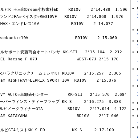
ルピRT玉三郎Dream小杉歯科ED    RD10v    2'14.488  1.596

ンドJFA☆ベイスタ☆R&D10VF   RD10V    2'14.868  1.976

AX・エンドレス10V             RD10V    2'14.077  
mNaoki☆10V                   RD10V    2'15.060  
フルサポート安藤商会オートパンサ KK-SII   2'15.104  2.212

 Racing F 07J                WEST-07J 2'15.170  
ハラクリニックチームミシマKT RD10V    2'15.257  2.365

 RIGHTWAY☆LEPRIX SPORT 10V  RD10V    2'15.376  
VY AUTO☆車卸値センター        KK-SII   2'15.576  2.684

ーパーウィンズ・ティーフラップ KK-S     2'16.275  3.383

ビメークウィナーGIA          RD10V    2'17.014  4.122

 KATAYAMA                    RD10V    2'17.046  
ピGIAミストKK-S ED           KK-S     2'17.100  