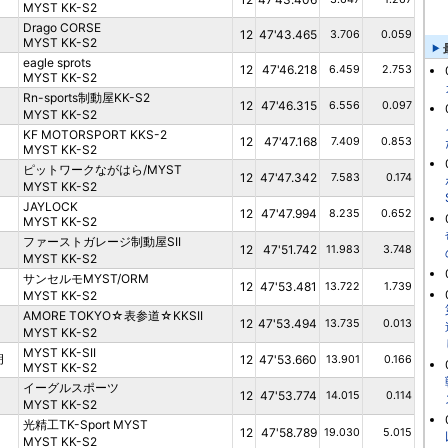
MYST KK-S2
Drago CORSE
12
47'43.465
3.706
0.059
MYST KK-S2
eagle sprots
12
47'46.218
6.459
2.753
MYST KK-S2
Rn-sports制動屋KK-S2
12
47'46.315
6.556
0.097
MYST KK-S2
KF MOTORSPORT KKS-2
12
47'47.168
7.409
0.853
MYST KK-S2
ピットワークながはら/MYST
12
47'47.342
7.583
0.174
MYST KK-S2
JAYLOCK
12
47'47.994
8.235
0.652
MYST KK-S2
ファーストガレージ制動屋SII
12
47'51.742
11.983
3.748
MYST KK-S2
サンセルモMYST/ORM
12
47'53.481
13.722
1.739
MYST KK-S2
AMORE TOKYO☆表参道☆KKSII
12
47'53.494
13.735
0.013
MYST KK-S2
MYST KK-SII
朗
12
47'53.660
13.901
0.166
MYST KK-S2
イーグルスポーツ
12
47'53.774
14.015
0.114
MYST KK-S2
光精工TK-Sport MYST
12
47'58.789
19.030
5.015
MYST KK-S2