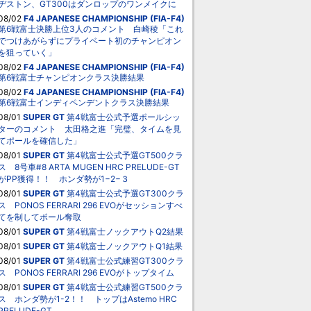
ヂストン、GT300はダンロップのワンメイクに
08/02
F4 JAPANESE CHAMPIONSHIP (FIA-F4)
第6戦富士決勝上位3人のコメント 白崎稜「これ
でつけあがらずにプライベート初のチャンピオン
を狙っていく」
08/02
F4 JAPANESE CHAMPIONSHIP (FIA-F4)
第6戦富士チャンピオンクラス決勝結果
08/02
F4 JAPANESE CHAMPIONSHIP (FIA-F4)
第6戦富士インディペンデントクラス決勝結果
08/01
SUPER GT
第4戦富士公式予選ポールシッ
ターのコメント 太田格之進「完璧、タイムを見
てポールを確信した」
08/01
SUPER GT
第4戦富士公式予選GT500クラ
ス 8号車#8 ARTA MUGEN HRC PRELUDE-GT
がPP獲得！！ ホンダ勢が1−2−３
08/01
SUPER GT
第4戦富士公式予選GT300クラ
ス PONOS FERRARI 296 EVOがセッションすべ
てを制してポール奪取
08/01
SUPER GT
第4戦富士ノックアウトQ2結果
08/01
SUPER GT
第4戦富士ノックアウトQ1結果
08/01
SUPER GT
第4戦富士公式練習GT300クラ
ス PONOS FERRARI 296 EVOがトップタイム
08/01
SUPER GT
第4戦富士公式練習GT500クラ
ス ホンダ勢が1-2！！ トップはAstemo HRC
PRELUDE-GT