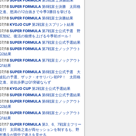
07/19
SUPER FORMULA
第3戦富士決勝結果
07/18
SUPER FORMULA
第6戦富士決勝 太田格
之進、怒涛の12台抜きで今季3勝目を挙げる
07/18
SUPER FORMULA
第6戦富士決勝結果
07/18
KYOJO CUP
第2戦富士スプリント結果
07/18
SUPER FORMULA
第7戦富士公式予選 野
尻智紀、復活の狼煙を上げる今季初ポール！
07/18
SUPER FORMULA
第7戦富士公式予選結果
07/18
SUPER FORMULA
第7戦富士ノックアウト
Q2結果
07/18
SUPER FORMULA
第7戦富士ノックアウト
Q1結果
07/18
SUPER FORMULA
第6戦富士公式予選 大
波乱の予選、ザック・オサリバン初PP！ 太田格
之進、岩佐歩夢はQ1突破ならず
07/18
KYOJO CUP
第2戦富士公式予選結果
07/18
SUPER FORMULA
第6戦富士公式予選結果
07/18
SUPER FORMULA
第6戦富士ノックアウト
Q2結果
07/18
SUPER FORMULA
第6戦富士ノックアウト
Q1結果
07/17
SUPER FORMULA
第3、6、7戦富士フリー
走行 太田格之進が両セッションを制するも、野
村勇斗が雨中で速さを見せる