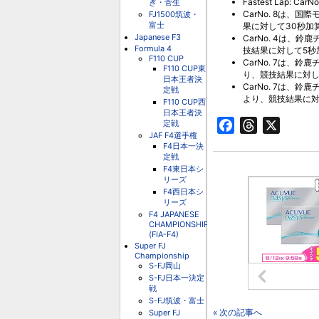
Fastest Lap: Car
ぎ・菅生
CarNo. 8は、
FJ1500筑波・
富士
果に対して30秒加
Japanese F3
CarNo. 4は
Formula 4
技結果に対して5秒
F110 CUP
CarNo. 7は、
F110 CUP東
り、競技結果に対し
日本王者決
CarNo. 7は、
定戦
より、競技結果に対
F110 CUP西
日本王者決
定戦
Facebook
Threads
X
JAF F4選手権
F4日本一決
定戦
F4東日本シ
リーズ
F4西日本シ
リーズ
F4 JAPANESE
CHAMPIONSHIP
(FIA-F4)
Super FJ
Championship
S-FJ岡山
S-FJ日本一決定
戦
S-FJ筑波・富士
« 次の記事へ
Super FJ