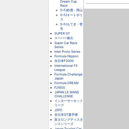
Dream Cup
Race
S-FJ鈴鹿・岡山
S-FJオートポリ
ス
S-FJもてぎ・菅
生
SUPER GT
スーパー耐久
Super Car Race
Series
Inter Proto Series
Formula Nippon
全日本F3000
International F3
League
Formula Challenge
Japan
Formula DREAM
FJ1600
JAPAN LE MANS
CHALLENGE
インターサーキット
リーグ
JSPC
全日本GT選手権
富士ロングディスタ
ンスシリーズ
Japan Touring Car