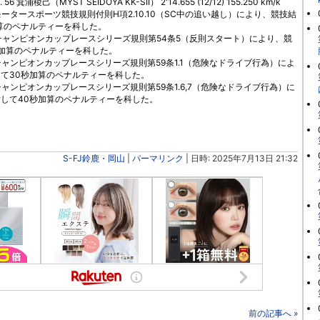
No. 56 箕浦稜己（MYST SEIDOYA KK-SII） 2'14.655 (12/12) 155.250 km/k
国際モータースポーツ競技規則付則H項2.10.10（SC中の追い越し）により、競技結
算のペナルティーを科した。
、鈴鹿チャンピオンカップレースシリーズ規則第54条5（反則スタート）により、競
加算のペナルティーを科した。
鈴鹿チャンピオンカップレースシリーズ規則第59条1.1（危険なドライブ行為）によ
て30秒加算のペナルティーを科した。
鈴鹿チャンピオンカップレースシリーズ規則第59条1.6,7（危険なドライブ行為）に
して40秒加算のペナルティーを科した。
S-FJ鈴鹿・岡山
|
パーマリンク
| 日時: 2025年7月13日 21:32
前の記事へ »