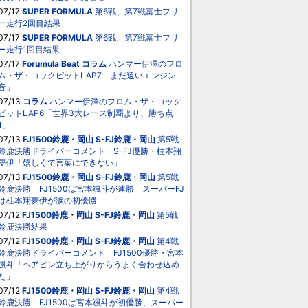
07/17
SUPER FORMULA
第6戦、第7戦富士フリ
ー走行2回目結果
07/17
SUPER FORMULA
第6戦、第7戦富士フリ
ー走行1回目結果
07/17
Forumula Beat
コラム
ハンマー伊澤のフロ
ム・ザ・コックピットLAP7「まだ遠いエンジン
音」
07/13
コラム
ハンマー伊澤のフロム・ザ・コック
ピットLAP6「世界3大レース制覇より、勝ち点
1」
07/13
FJ1500鈴鹿・岡山
S-FJ鈴鹿・岡山
第5戦
鈴鹿決勝ドライバーコメント S-FJ優勝・柱本翔
夢伊「嬉しくて言葉にできない」
07/13
FJ1500鈴鹿・岡山
S-FJ鈴鹿・岡山
第5戦
鈴鹿決勝 FJ1500は宮本颯斗が連勝 スーパーFJ
は柱本翔夢伊が涙の初優勝
07/12
FJ1500鈴鹿・岡山
S-FJ鈴鹿・岡山
第5戦
鈴鹿決勝結果
07/12
FJ1500鈴鹿・岡山
S-FJ鈴鹿・岡山
第4戦
鈴鹿決勝ドライバーコメント FJ1500優勝・宮本
颯斗「ヘアピン立ち上がりからうまく合わせ込め
た」
07/12
FJ1500鈴鹿・岡山
S-FJ鈴鹿・岡山
第4戦
鈴鹿決勝 FJ1500は宮本颯斗が初優勝、スーパー