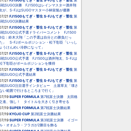
07/21
FJ1500もてぎ・菅生
S-FJもてぎ・菅生
第
5戦SUGO決勝 FJ1500はレインマスター酒井翔
太が、S-FJはSUGOマスター小林留魁が優勝
07/21
FJ1500もてぎ・菅生
S-FJもてぎ・菅生
第
5戦SUGO決勝結果
07/21
FJ1500もてぎ・菅生
S-FJもてぎ・菅生
第
5戦SUGO公式予選ドライバーコメント FJ1500
3位：鈴木大翔「この予選は自分との勝負だっ
た」 S-FJポールポジション・松下彰臣「いっし
ょうけんめい冷静になって」
07/21
FJ1500もてぎ・菅生
S-FJもてぎ・菅生
第
5戦SUGO公式予選 FJ1500は酒井翔太、S-FJは
松下彰臣がポールポジションを獲得
07/21
FJ1500もてぎ・菅生
S-FJもてぎ・菅生
第
5戦SUGO公式予選結果
07/21
FJ1500もてぎ・菅生
S-FJもてぎ・菅生
第
5戦SUGO注目選手インタビュー 土屋草太「壊さ
ない範囲で行けるところまで行く」
07/19
SUPER FORMULA
第7戦富士決勝 太田格
之進、強し！ タイトルを大きく引き寄せる
07/19
SUPER FORMULA
第7戦富士決勝結果
07/19
KYOJO CUP
第2戦富士決勝結果
07/19
SUPER FORMULA
第3戦富士決勝 イゴー
ル・オオムラ・フラガが2勝目を飾る