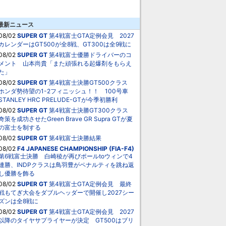
最新ニュース
08/02
SUPER GT
第4戦富士GTA定例会見 2027
カレンダーはGT500が全8戦、GT300は全9戦に
08/02
SUPER GT
第4戦富士優勝ドライバーのコ
メント 山本尚貴「また頑張れる起爆剤をもらえ
た」
08/02
SUPER GT
第4戦富士決勝GT500クラス
ホンダ勢待望の1-2フィニッシュ！！ 100号車
STANLEY HRC PRELUDE-GTが今季初勝利
08/02
SUPER GT
第4戦富士決勝GT300クラス
奇策を成功させたGreen Brave GR Supra GTが夏
の富士を制する
08/02
SUPER GT
第4戦富士決勝結果
08/02
F4 JAPANESE CHAMPIONSHIP (FIA-F4)
第6戦富士決勝 白崎稜が再びポールtoウィンで4
連勝、INDPクラスは鳥羽豊がペナルティを跳ね返
し優勝を飾る
08/02
SUPER GT
第4戦富士GTA定例会見 最終
戦もてぎ大会をダブルヘッダーで開催し2027シー
ズンは全8戦に
08/02
SUPER GT
第4戦富士GTA定例会見 2027
以降のタイヤサプライヤーが決定 GT500はブリ