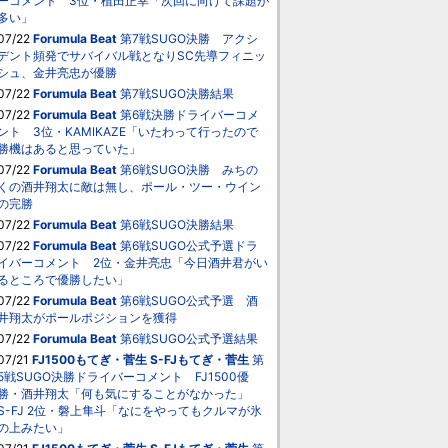
ーコメント 3位・植田正幸「次回に向けて課題が
多い」
07/22
Forumula Beat
第7戦SUGO決勝 アクシ
デント頻発でサバイバル戦となりSC先導フィニッ
シュ、金井亮忠が優勝
07/22
Forumula Beat
第7戦SUGO決勝結果
07/22
Forumula Beat
第6戦決勝ドライバーコメ
ント 3位・KAMIKAZE「いたわって行ったので
勝機はあると思っていた」
07/22
Forumula Beat
第6戦SUGO決勝 みちの
くの酒井翔太に敵は無し、ポール・ツー・ウイン
の完勝
07/22
Forumula Beat
第6戦SUGO決勝結果
07/22
Forumula Beat
第6戦SUGO公式予選ドラ
イバーコメント 2位・金井亮忠「今日酒井君がい
るところで優勝したい」
07/22
Forumula Beat
第6戦SUGO公式予選 酒
井翔太がポールポジションを獲得
07/22
Forumula Beat
第6戦SUGO公式予選結果
07/21
FJ1500もてぎ・菅生
S-FJもてぎ・菅生
第
5戦SUGO決勝ドライバーコメント FJ1500優
勝・酒井翔太「何も気にすることがなかった」
S-FJ 2位・磐上隼斗「なにをやってもクルマが氷
の上みたい」