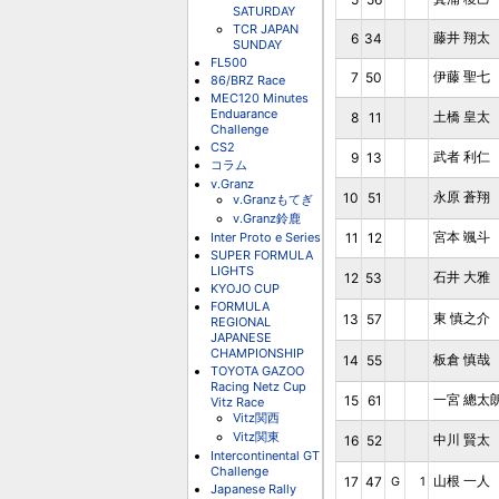
SATURDAY
TCR JAPAN
藤井 翔太
6
34
SUNDAY
FL500
伊藤 聖七
7
50
86/BRZ Race
MEC120 Minutes
Enduarance
土橋 皇太
8
11
Challenge
CS2
武者 利仁
9
13
コラム
v.Granz
永原 蒼翔
10
51
v.Granzもてぎ
v.Granz鈴鹿
宮本 颯斗
Inter Proto e Series
11
12
SUPER FORMULA
LIGHTS
石井 大雅
12
53
KYOJO CUP
FORMULA
東 慎之介
13
57
REGIONAL
JAPANESE
CHAMPIONSHIP
板倉 慎哉
14
55
TOYOTA GAZOO
Racing Netz Cup
一宮 總太
15
61
Vitz Race
Vitz関西
Vitz関東
中川 賢太
16
52
Intercontinental GT
Challenge
山根 一人
17
47
G
1
Japanese Rally