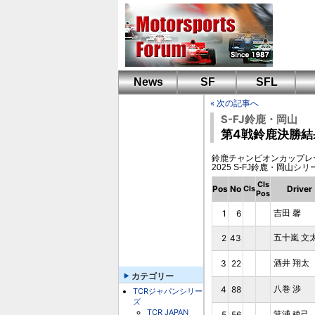
News
SF
SFL
« 次の記事へ
S-FJ鈴鹿・岡山
第4戦鈴鹿決勝結
鈴鹿チャンピオンカップレース第3戦 -R
2025 S-FJ鈴鹿・岡山シリー
Cls
Pos
No
Driver
Cls
Pos
吉田 馨
1
6
五十嵐 文
2
43
酒井 翔太
3
22
カテゴリー
八巻 渉
4
88
TCRジャパンシリー
ズ
TCR JAPAN
箕浦 稜己
5
56