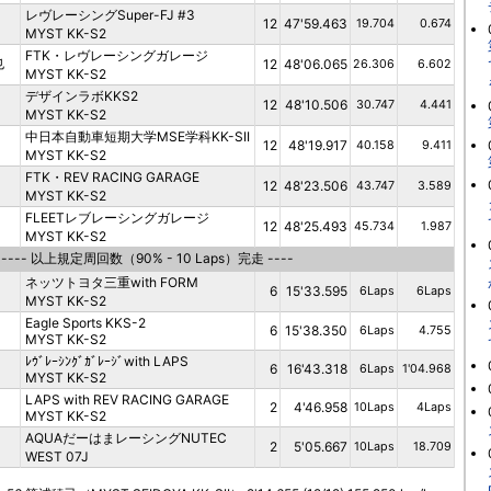
レヴレーシングSuper-FJ #3
12
47'59.463
19.704
0.674
MYST KK-S2
FTK・レヴレーシングガレージ
也
12
48'06.065
26.306
6.602
MYST KK-S2
デザインラボKKS2
12
48'10.506
30.747
4.441
MYST KK-S2
中日本自動車短期大学MSE学科KK-SII
12
48'19.917
40.158
9.411
MYST KK-S2
FTK・REV RACING GARAGE
12
48'23.506
43.747
3.589
MYST KK-S2
FLEETレブレーシングガレージ
12
48'25.493
45.734
1.987
MYST KK-S2
---- 以上規定周回数（90% - 10 Laps）完走 ----
ネッツトヨタ三重with FORM
6
15'33.595
6Laps
6Laps
MYST KK-S2
Eagle Sports KKS-2
6
15'38.350
6Laps
4.755
MYST KK-S2
ﾚｳﾞﾚｰｼﾝｸﾞｶﾞﾚｰｼﾞwith LAPS
6
16'43.318
6Laps
1'04.968
MYST KK-S2
LAPS with REV RACING GARAGE
2
4'46.958
10Laps
4Laps
MYST KK-S2
AQUAだーはまレーシングNUTEC
2
5'05.667
10Laps
18.709
WEST 07J