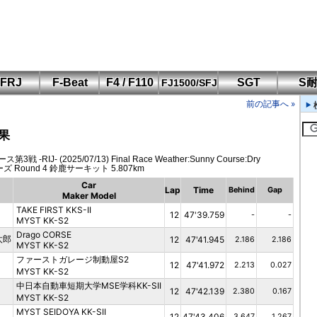
FRJ
F-Beat
F4 / F110
SGT
S
FJ1500/SFJ
F110 CUP
FIA-F4
SFJ D-Cup
鈴鹿・岡山
筑波・冨士
SFJ日本一
Aポリス
前の記事へ »
もてぎ・菅生
果
IJ- (2025/07/13) Final Race Weather:Sunny Course:Dry
ズ Round 4 鈴鹿サーキット 5.807km
Car
Lap
Time
Behind
Gap
Maker Model
TAKE FIRST KKS-II
12
47'39.759
-
-
MYST KK-S2
Drago CORSE
太郎
12
47'41.945
2.186
2.186
MYST KK-S2
ファーストガレージ制動屋S2
12
47'41.972
2.213
0.027
MYST KK-S2
中日本自動車短期大学MSE学科KK-SII
12
47'42.139
2.380
0.167
MYST KK-S2
MYST SEIDOYA KK-SII
12
47'43.406
3.647
1.267