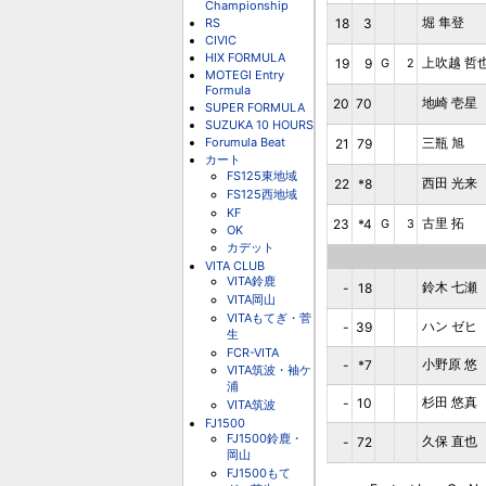
Championship
堀 隼登
RS
18
3
CIVIC
HIX FORMULA
上吹越 哲
19
9
G
2
MOTEGI Entry
Formula
地崎 壱星
20
70
SUPER FORMULA
SUZUKA 10 HOURS
Forumula Beat
三瓶 旭
21
79
カート
FS125東地域
西田 光来
22
*8
FS125西地域
KF
古里 拓
23
*4
G
3
OK
カデット
VITA CLUB
VITA鈴鹿
鈴木 七瀬
-
18
VITA岡山
VITAもてぎ・菅
ハン ゼヒ
-
39
生
FCR-VITA
小野原 悠
-
*7
VITA筑波・袖ケ
浦
杉田 悠真
-
10
VITA筑波
FJ1500
FJ1500鈴鹿・
久保 直也
-
72
岡山
FJ1500もて