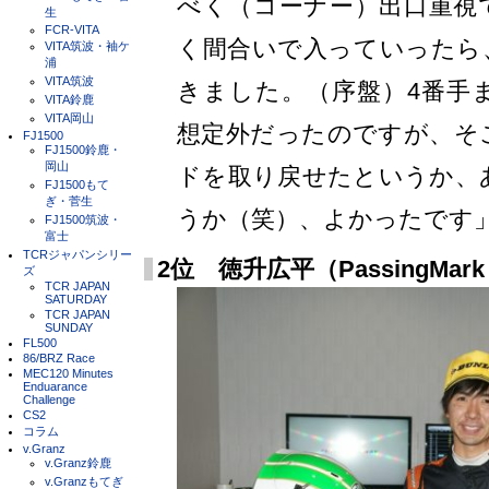
べく（コーナー）出口重視
生
FCR-VITA
く間合いで入っていったら
VITA筑波・袖ケ
浦
VITA筑波
きました。（序盤）4番手
VITA鈴鹿
VITA岡山
想定外だったのですが、そ
FJ1500
FJ1500鈴鹿・
岡山
ドを取り戻せたというか、
FJ1500もて
ぎ・菅生
うか（笑）、よかったです
FJ1500筑波・
富士
TCRジャパンシリー
2位 徳升広平（PassingMark 
ズ
TCR JAPAN
SATURDAY
TCR JAPAN
SUNDAY
FL500
86/BRZ Race
MEC120 Minutes
Enduarance
Challenge
CS2
コラム
v.Granz
v.Granz鈴鹿
v.Granzもてぎ