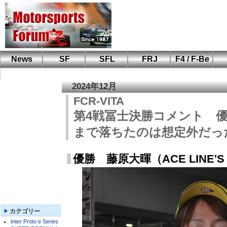
News
SF
SFL
FRJ
F4 / F-Be
F110 CUP
FIA-F4
F-Beat
も
SF
鈴
筑
S
A
2024年12月
FCR-VITA
第4戦冨士決勝コメント 優
まで落ちたのは想定外だっ
優勝 藤原大暉（ACE LINE'S 
カテゴリー
Inter Proto e Series