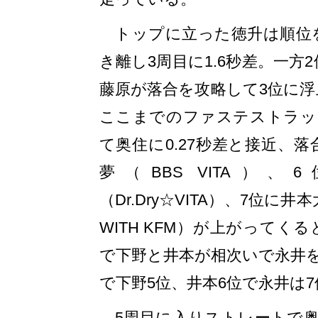
トップに立った徳升は順位を
き離し3周目に1.6秒差。一方
藤原が落合を攻略して3位に浮
ここまでのファステストラップ
て奥住に0.27秒差と接近、
夢（BBS VITA）
（Dr.Dry☆VITA）、7位に井本
WITH KFM）が上がってく
で下野と井本が相次いで永井
で下野5位、井本6位で永井は
5周目に入りストレートで奥