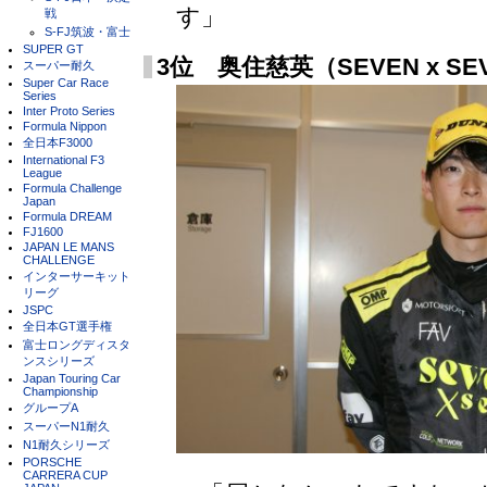
す」
戦
S-FJ筑波・富士
SUPER GT
3位 奥住慈英（SEVEN x SEV
スーパー耐久
Super Car Race
Series
Inter Proto Series
Formula Nippon
全日本F3000
International F3
League
Formula Challenge
Japan
Formula DREAM
FJ1600
JAPAN LE MANS
CHALLENGE
インターサーキット
リーグ
JSPC
全日本GT選手権
富士ロングディスタ
ンスシリーズ
Japan Touring Car
Championship
グループA
スーパーN1耐久
N1耐久シリーズ
PORSCHE
CARRERA CUP