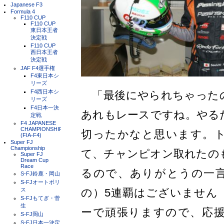
Japanese F3
Formula 4
F110 CUP
F110 CUP
東日本王者
決定戦
F110 CUP
西日本王者
決定戦
JAF F4選手権
F4東日本シ
リーズ
F4西日本シ
「最後にやられちゃった
リーズ
F4日本一決
あれもレースですね。やる
定戦
F4 JAPANESE
CHAMPIONSHIP
切ったかなと思います。
(FIA-F4)
Super FJ
Championship
て、チャンピオン取れたの
Super FJ
Dream Cup
Race
るので、ありがとうの一
S-FJ鈴鹿・岡山
S-FJオートポリ
ス
の）5連覇はございません
S-FJもてぎ・菅
生
ーで頑張りますので、応
S-FJ岡山
S-FJ日本一決定