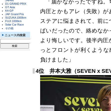
「届かなかったですね。
JAPAN
D1 GRAND PRIX
GT Asia
内圧とかもアレ（失敗）が
K4-GP
JAF Grand Prix
SUZUKA 1000km
ステアに悩まされて、前に
FUJI 1000km
Solar Car Race
その他
ぱいだったので、絡めなか
ニュース内検索
より悔しいです。後半内圧
っとフロントが利くような
負けました」
4位 井本大雅（SEVEN x SEV