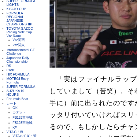
SUPER FORMULA
LIGHTS
KYOJO CUP
FORMULA
REGIONAL
JAPANESE
CHAMPIONSHIP
TOYOTA GAZOO
Racing Netz Cup
Vitz Race
Vitz関西
Vitz関東
Intercontinental GT
Challenge
Japanese Rally
Championship
RS
CIVIC
HIX FORMULA
「実はファイナルラップの
MOTEGI Entry
Formula
SUPER FORMULA
していまして（苦笑）。そ
SUZUKA 10
HOURS
Forumula Beat
手に）前に出られたのです
カート
OK
カデット
ッタリ付いていければスリ
FS125東地域
FS125西地域
るので、もしかしたらチャ
KF
VITA CLUB
VITAもてぎ・菅