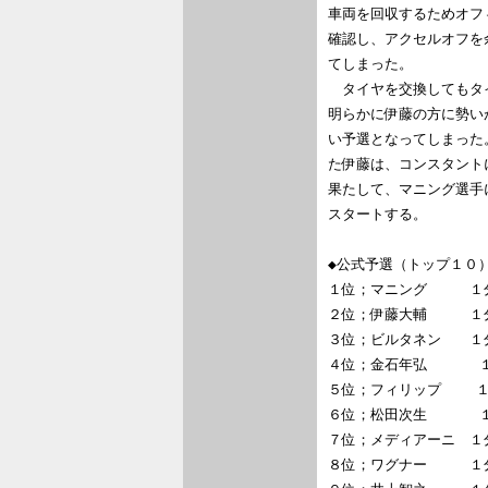
車両を回収するためオフ
確認し、アクセルオフを
てしまった。

　タイヤを交換してもタ
明らかに伊藤の方に勢い
い予選となってしまった
た伊藤は、コンスタント
果たして、マニング選手
スタートする。

◆公式予選（トップ１０）
１位；マニング　　　１分
２位；伊藤大輔　　　１分２６
３位；ビルタネン　　１分２
４位；金石年弘      １
５位；フィリップ    １分
６位；松田次生      １分
７位；メディアーニ　１分２７
８位；ワグナー　　　１分２