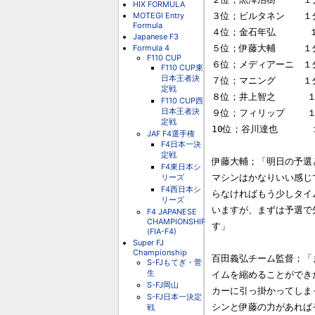
HIX FORMULA
MOTEGI Entry
３位；ビルタネン　　１分２
Formula
４位；金石年弘      １分
Japanese F3
Formula 4
５位；伊藤大輔　　　１分２８
F110 CUP
６位；メディアーニ　１分２９
F110 CUP東
日本王者決
７位；マニング　　　１分
定戦
８位；井上智之　    １
F110 CUP西
日本王者決
９位；フィリップ    １分
定戦
10位；谷川達也      １
JAF F4選手権
F4日本一決
定戦
伊藤大輔；「明日の予選
F4東日本シ
リーズ
マシンはかなりいい感じ
F4西日本シ
らなければもう少しタイ
リーズ
いますが、まずは予選で
F4 JAPANESE
CHAMPIONSHIP
す」

(FIA-F4)
Super FJ
Championship
百田義弘チーム監督；「
S-FJもてぎ・菅
生
イムを縮めることができ
S-FJ岡山
カーに引っ掛かってしま
S-FJ日本一決定
シンと伊藤の力があれば
戦