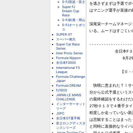
S-FJ筑波・富士
を逃さずまずは予選でポ
Super FJ
はマニング選手が直接の
Dream Cup
Race
S-FJ鈴鹿・岡山
深尾栄一チームマネージ
S-FJオートポリ
ス
いる。ムードはすごくい
SUPER GT
スーパー耐久
Super Car Race
------------------
Series
　　　　　　 全日本F３
Inter Proto Series
Formula Nippon
　　　　　　　　 8月2
全日本F3000
International F3
　　　　　　　　【０・
League
Formula Challenge
Japan
　快晴に恵まれたＴＩサー
Formula DREAM
FJ1600
分から公式予選というス
JAPAN LE MANS
の最終確認をするわけだ
CHALLENGE
インターサーキット
27秒０１３で４番手タ
リーグ
程度しか走っていない新
JSPC
全日本GT選手権
は悲観することはまった
富士ロングディスタ
と同時に直接的なライバ
ンスシリーズ
Japan Touring Car