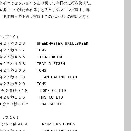
タイヤでセッションを走り切って今日の走行を終えた。

４番手につけた金石選手と７番手のマニング選手。昨

、まず明日の予選は実質上このふたりとの戦いとなり

ップ１０）

秒０２６　　　SPEEDMASTER SKILLSPEED   

２７秒４１７　　　TOMS

７秒４５５　　  TODA RACING

７秒４５８　　　TEAM 5 ZIGEN 

２７秒５６０　　　TOMS

秒８１０      LIAN RACING TEAM

２７秒８２０　　　TOMS

分２８秒０４８　　  DOME CO LTD

秒１１６      HKS CO LTD

１分２８秒３０２　　　PAL SPORTS

ップ１０）

２７秒９０４      NAKAJIMA HONDA

秒２０８      LIAN RACING TEAM
