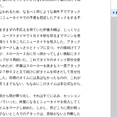
。

なわれるため、なるべく同じような条件下でアタック

にニュータイヤでの予選を想定したアタックをする予

まずまずの手応えを得ていた伊藤大輔は、じっくりと

。ユーズドタイヤで１分２８秒を切るまでマシンを煮

残り１５分ころにニュータイヤを投入した。アタック

をマークしあっさりとトップに立つ。その後続けてフ

が、スローカー２台に引っ掛かってしまい無駄にタイ

ップが３周続いた。これでタイヤのオイシイ部分を使

われたが、伊藤はスローカーを抜きもう一度アタック

２７秒０２と立て続けに好タイムを叩きだして見せ仕

した。目標のタイムには及ばなかったものの、これが

言うまでもない。ちなみにこのタイムは非公式ながら、

前から雨が降り出し、それはすぐに止み、セッション

いていった。終盤になるとニュータイヤを投入してく

イムをマークし始めた。しかし、所どころに雨が残っ

でないところでのアタックは、意味がないと判断した
