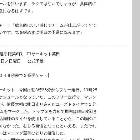
ールを狙います。ラクではないでしょうが、具体的に

敵になるはずです」

ャー；「総合的にいい感じでチームが仕上がってきて

いです。気を緩めずに明日の予選に臨みます」　　　

----------------------------------------------------

選手権第8戦　TIサーキット英田

9日／日曜日　 公式予選

０４６秒差で２番手ゲット】

キット、今回は朝8時25分からフリー走行、11時25 

ケジュールとなっていた。このフリー走行で、マシン

が、伊藤大輔は昨日走り込んだユーズドタイヤで１分

イムをマークした。トップ３を含めて周囲は昨日皮剥き

品同様のタイヤを使用していることから、この順位に

くなかった。むしろ自信となったといえる。またそれ

ルはマニング選手ひとりと確信した。
