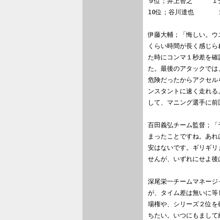
９位；井上智之　　　１分
10位；谷川達也      
伊藤大輔；「悔しい。ウ
くらい時間が長く感じら
た時にコンマ１秒差を確
た。最後のアタックでは
危険だったからアクセル
ンスタントに速く走れる
して、マニング選手に前
百田義弘チーム監督；「
まったことですね。あれ
安はないです。ギリギリ
せんが、いずれにせよ後
深尾栄一チームマネージ
が、タイム差は無いに等
場権や、シリーズ２位を
ちたい。いつにもまして