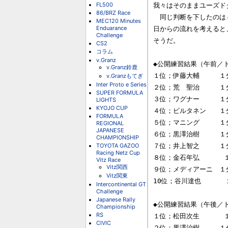
FL500
我々はそのままユーズド
86/BRZ Race
　同じ判断を下したのは
MEC120 Minutes
Enduarance
日からの流れを考えると
Challenge
そうだ。

CS2
コラム
v.Granz
◆公開練習結果（午前／ト
v.Granz鈴鹿
１位；伊藤大輔　　　１分２７
v.Granzもてぎ
Inter Proto e Series
２位；荒　聖治　　　１分
SUPER FORMULA
３位；ワグナー　　　１分２
LIGHTS
KYOJO CUP
４位；ビルタネン　　１分２
FORMULA
５位；マニング　　　１分
REGIONAL
JAPANESE
６位；黒澤治樹　　　１分２７
CHAMPIONSHIP
TOYOTA GAZOO
７位；井上智之　　　１分
Racing Netz Cup
８位；金石年弘      １
Vitz Race
Vitz関西
９位；メディアーニ　１分２８
Vitz関東
10位；谷川達也      
Intercontinental GT
Challenge
Japanese Rally
◆公開練習結果（午後／ト
Championship
RS
１位；松田次生      １分
CIVIC
２位；黒澤治樹　　　１分２８