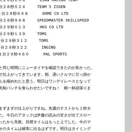
８秒５２４　　　TEAM 5 ZIGEN

２８秒６６８      DOME CO LTD

秒９６８　　　SPEEDMASTER SKILLSPEED

秒０１３      HKS CO LTD

２９秒１３９　　　TOMS

分２９秒３１２　　　TOMS

２９秒３２２      INGING

分２９秒４６０      PAL SPORTS

と同じ時間にニュータイヤを確認できたのが良かった。

で仕上がってきています。朝、遅いクルマに引っ掛か

ムを縮めれたと思う。明日はワンデイレースとなって

先制パンチを食らわせたいですね！　精一杯頑張りま

まずまずの仕上がりですね。先週のテストから１秒タ

た。今日のアタックは伊藤の読みの甘さが出てスロー

ったから失敗。目標タイムはもっと上でした。今のマ

そのタイムは確実に出るはずです。明日はタイミング
