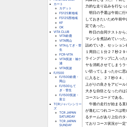
カート
力的な走り込みを行なった
カデット
　明日の予選は午前に行
FS125東地域
FS125西地域
しておきたいため午前中
KF
定であった。

OK
VITA CLUB
　昨日の合同テストから
VITA鈴鹿
マシンを煮詰めていった
VITA岡山
詰めていき、セッション
VITAもてぎ・菅
生
１周目に１分２７秒２９
FCR-VITA
ライングラップに入った
VITA筑波・袖ケ
浦
ヤを消耗させてしまうラ
VITA筑波
い切ってしまったかに思
FJ1500
FJ1500鈴鹿・
に入ると、２７秒０４、
岡山
上がりの良さをアピール
FJ1500もて
ぎ・菅生
大きな自信となったのは
FJ1500筑波・
コースレコードである。

富士
　午後の走行が始まる直
TCRジャパンシリー
ズ
が進むにつれコースは乾
TCR JAPAN
SATURDAY
るチームがあり上位のタ
TCR JAPAN
ておりコース状況が一定
SUNDAY