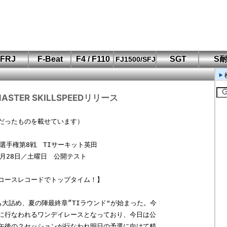
FRJ
F-Beat
F4 / F110
SGT
S
FJ1500/SFJ
F110 CUP
FIA-F4
SFJ D-Cup
鈴鹿・岡山
筑波・冨士
SFJ日本一
Aポリス
もてぎ・菅生
MASTER SKILLSPEEDリリース
だったものを載せています）

選手権第8戦　TIサーキット英田

月28日／土曜日　公開テスト

コースレコードでトップタイム！】

大詰め、夏の陣最終章“TIラウンド"が始まった。今

に行なわれるワンデイレースとなっており、今日は公

午後の２セッションが行なわれ明日の予選に向けて精
