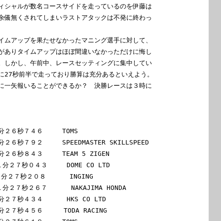
ィシャルが数名コースサイドを走っているのを伊藤は

余儀無くされてしまいラストアタックは不発に終わっ

イムアップを果たせなかったマニング選手に対して、

がありタイムアップはほぼ間違いなかっただけに悔し

。しかし、午前中、レースセッティングに集中してい

に27秒前半で走っており勝算は充分あるといえよう。

に一矢報いることができるか？　決勝レースは３時に



２６秒７４６　　　TOMS

秒７９２　　　SPEEDMASTER SKILLSPEED

６秒８４３　　　TEAM 5 ZIGEN

分２７秒０４３　　　DOME CO LTD

２７秒２０８      INGING

２７秒２６７      NAKAJIMA HONDA

秒４３４      HKS CO LTD

７秒４５６　　  TODA RACING
