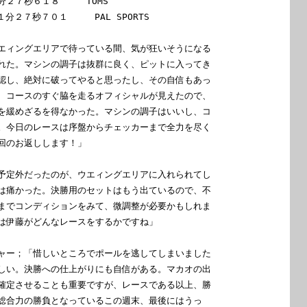
２７秒６１８　　　TOMS

１分２７秒７０１　　　PAL SPORTS

エィングエリアで待っている間、気が狂いそうになる

れた。マシンの調子は抜群に良く、ピットに入ってき

認し、絶対に破ってやると思ったし、その自信もあっ

、コースのすぐ脇を走るオフィシャルが見えたので、

を緩めざるを得なかった。マシンの調子はいいし、コ

。今日のレースは序盤からチェッカーまで全力を尽く

回のお返しします！」

予定外だったのが、ウエィングエリアに入れられてし

は痛かった。決勝用のセットはもう出ているので、不

までコンディションをみて、微調整が必要かもしれま

は伊藤がどんなレースをするかですね」

ャー；「惜しいところでポールを逃してしまいました

しい。決勝への仕上がりにも自信がある。マカオの出

確定させることも重要ですが、レースである以上、勝

総合力の勝負となっているこの週末、最後にはうっ
