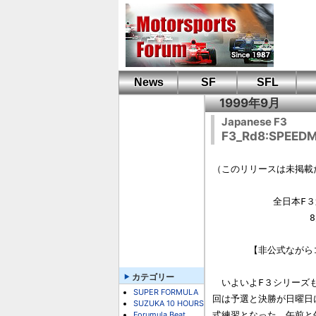
News
SF
SFL
1999年9月
Japanese F3
F3_Rd8:SPEED
（このリリースは未掲載
　　　　　　 全日本F３
　　　　　　　　　　 8
　　　　【非公式ながら
カテゴリー
　いよいよF３シリーズも
SUPER FORMULA
回は予選と決勝が日曜日
SUZUKA 10 HOURS
Forumula Beat
式練習となった。午前と