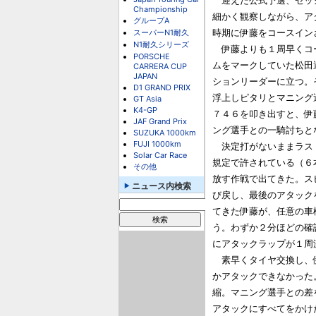
　迎えた公式予選、セッ
Championship
細かく観察しながら、ア
グループA
スーパーN1耐久
時期に伊藤をコースイン
N1耐久シリーズ
　伊藤よりも１周早くコ
PORSCHE
ムをマークしていた松田
CARRERA CUP
JAPAN
ションリーダーに立つ。
D1 GRAND PRIX
浮上しピタリとマニング
GT Asia
K4-GP
７４６を叩き出すと、伊
JAF Grand Prix
ング選手との一騎討ちとな
SUZUKA 1000km
FUJI 1000km
　決定打がないままラス
Solar Car Race
規定で許されている（６
その他
放す作戦で出てきた。ス
ニュース内検索
び戻し、最後のアタック
てきた伊藤が、任意の車
う。わずか２分ほどの確
にアタックラップが１周
　素早くタイヤ交換し、
かアタックできなかった
縮。マニング選手との差
アタックにすべてをかけ