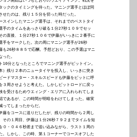
ション開始はいつもどおりのウエイティング。戦況を

タックのタイミングを待った。マニング選手とほぼ同

させたのは、残り１５分を切った時だった。

ースインしたマニング選手は、それまでのベストタイ

選手のタイムをあっさり破る１分27秒１０９でセッ

その直後、１分27秒１０６で伊藤がいっきに２番手に

選手をマークした。次の周にマニング選手が26秒

藤も26秒８８５で応酬。予想どおり、この予選はマニ

った。

ト10分となったところでマニング選手がピットイン。

本）残り２本のニュータイヤを投入し、いっきに突き

ピードマスター・スキルスピードも伊藤をピットに呼

を３周させようと考えた。しかしピットロードに戻っ

検を受けるためウエィング・エリアに入れられてしま

認であるが、この時間が明暗をわけてしまった。確実

減ってしまったからだ。

伊藤をコースに送りだしたが、残りの時間から２周し

。その１周目、伊藤は１分26秒７９２までタイムを短

を０・０４６秒差まで追い込みながら、ラスト１周の

た。しかし、この時、第１コーナーでコースオフした
