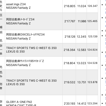
生
asset ings Z34
史
2'16.805
11.024
126.347
NISSAN Fairlady Z
斗
臣
一
岡部自動車ﾒｰｶｰｽﾞZ34
2'17.767
11.986
125.465
NISSAN Fairlady Z
輔
明
岡部自動車DIXCELﾁｰﾑﾃﾂﾔZ34
2'18.126
12.345
125.139
NISSAN Fairlady Z
也
弥
TRACY SPORTS TWS C-WEST IS 350
一
2'18.364
12.583
124.924
LEXUS IS 350
幸
岡部自動車ｻﾝﾄﾗﾝﾄ195ﾏｲｶｰｽﾞZ
2'18.804
13.023
124.528
NISSAN Fairlady Z
光
也
み
TRACY SPORTS TWS C-WEST IS 350
2'19.532
13.751
123.878
郎
LEXUS IS 350
孝
弥
GLORY A-ONE FN2
2'20.193
14.412
123.294
幸
HONDA CIVIC TYPE-R