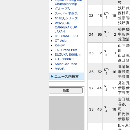
ﾘｸ
Championship
浅野 武
グループA
西村 和
スーパーN1耐久
ST-
33
18
15
4
笠原 智
N1耐久シリーズ
浅野 真
PORSCHE
CARRERA CUP
松井 猛
JAPAN
ST-
中島 保
34
95
2
D1 GRAND PRIX
5
荒 聖治
GT Asia
K4-GP
山下 潤
JAF Grand Prix
郎
ST-
35
2
3
SUZUKA 1000km
5
山田 英
FUJI 1000km
森田 登
Solar Car Race
番場 琢
その他
ST-
服部 尚
36
52
16
4
ニュース内検索
平沼 貴
見並 秀
ST-
伊藤 俊
37
44
17
4
下田 亮
吉田 靖
長谷川 
ST-
司
38
40
18
4
田代 淳
伊藤 毅
田ヶ原 