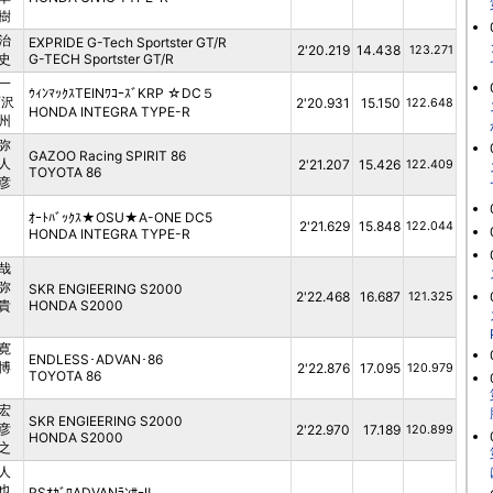
樹
治
EXPRIDE G-Tech Sportster GT/R
2'20.219
14.438
123.271
史
G-TECH Sportster GT/R
一
ｳｨﾝﾏｯｸｽTEINﾜｺｰｽﾞKRP ☆DC５
西沢
2'20.931
15.150
122.648
HONDA INTEGRA TYPE-R
州
弥
GAZOO Racing SPIRIT 86
人
2'21.207
15.426
122.409
TOYOTA 86
彦
ｵｰﾄﾊﾞｯｸｽ★OSU★A-ONE DC5
2'21.629
15.848
122.044
HONDA INTEGRA TYPE-R
哉
弥
SKR ENGIEERING S2000
2'22.468
16.687
121.325
貴
HONDA S2000
寛
ENDLESS･ADVAN･86
博
2'22.876
17.095
120.979
TOYOTA 86
宏
SKR ENGIEERING S2000
彦
2'22.970
17.189
120.899
HONDA S2000
之
人
也
RSｵｶﾞﾜADVANﾗﾝｻｰⅡ