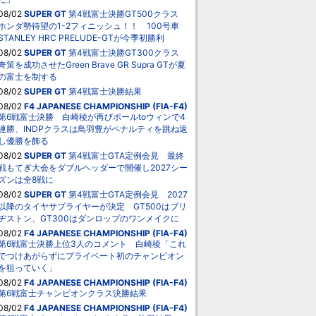
08/02
SUPER GT
第4戦富士決勝GT500クラス
ホンダ勢待望の1-2フィニッシュ！！ 100号車
STANLEY HRC PRELUDE-GTが今季初勝利
08/02
SUPER GT
第4戦富士決勝GT300クラス
奇策を成功させたGreen Brave GR Supra GTが夏
の富士を制する
08/02
SUPER GT
第4戦富士決勝結果
08/02
F4 JAPANESE CHAMPIONSHIP (FIA-F4)
第6戦富士決勝 白崎稜が再びポールtoウィンで4
連勝、INDPクラスは鳥羽豊がペナルティを跳ね返
し優勝を飾る
08/02
SUPER GT
第4戦富士GTA定例会見 最終
戦もてぎ大会をダブルヘッダーで開催し2027シー
ズンは全8戦に
08/02
SUPER GT
第4戦富士GTA定例会見 2027
以降のタイヤサプライヤーが決定 GT500はブリ
ヂストン、GT300はダンロップのワンメイクに
08/02
F4 JAPANESE CHAMPIONSHIP (FIA-F4)
第6戦富士決勝上位3人のコメント 白崎稜「これ
でつけあがらずにプライベート初のチャンピオン
を狙っていく」
08/02
F4 JAPANESE CHAMPIONSHIP (FIA-F4)
第6戦富士チャンピオンクラス決勝結果
08/02
F4 JAPANESE CHAMPIONSHIP (FIA-F4)