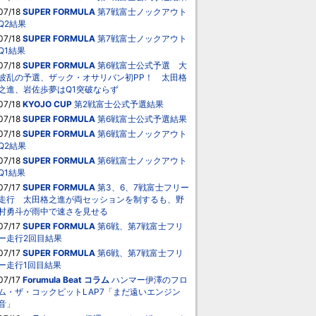
07/18
SUPER FORMULA
第7戦富士ノックアウト
Q2結果
07/18
SUPER FORMULA
第7戦富士ノックアウト
Q1結果
07/18
SUPER FORMULA
第6戦富士公式予選 大
波乱の予選、ザック・オサリバン初PP！ 太田格
之進、岩佐歩夢はQ1突破ならず
07/18
KYOJO CUP
第2戦富士公式予選結果
07/18
SUPER FORMULA
第6戦富士公式予選結果
07/18
SUPER FORMULA
第6戦富士ノックアウト
Q2結果
07/18
SUPER FORMULA
第6戦富士ノックアウト
Q1結果
07/17
SUPER FORMULA
第3、6、7戦富士フリー
走行 太田格之進が両セッションを制するも、野
村勇斗が雨中で速さを見せる
07/17
SUPER FORMULA
第6戦、第7戦富士フリ
ー走行2回目結果
07/17
SUPER FORMULA
第6戦、第7戦富士フリ
ー走行1回目結果
07/17
Forumula Beat
コラム
ハンマー伊澤のフロ
ム・ザ・コックピットLAP7「まだ遠いエンジン
音」