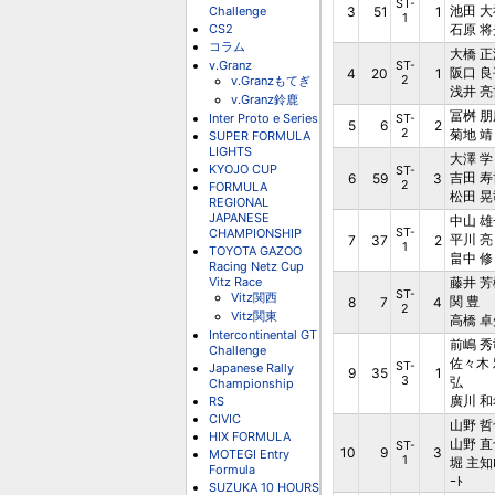
ST-
池田 大
Challenge
3
51
1
1
CS2
石原 将
コラム
大橋 正
v.Granz
ST-
阪口 良
4
20
1
v.Granzもてぎ
2
浅井 亮
v.Granz鈴鹿
冨桝 朋
Inter Proto e Series
ST-
5
6
2
2
菊地 靖
SUPER FORMULA
LIGHTS
大澤 学
KYOJO CUP
ST-
吉田 寿
6
59
3
2
FORMULA
松田 晃
REGIONAL
JAPANESE
中山 雄
CHAMPIONSHIP
ST-
平川 亮
7
37
2
1
TOYOTA GAZOO
畠中 修
Racing Netz Cup
Vitz Race
藤井 芳
ST-
Vitz関西
関 豊
8
7
4
2
Vitz関東
高橋 卓
Intercontinental GT
前嶋 秀
Challenge
佐々木 
ST-
Japanese Rally
9
35
1
3
弘
Championship
廣川 和
RS
CIVIC
山野 哲
HIX FORMULA
山野 直
ST-
10
9
3
MOTEGI Entry
1
堀 主知ﾛ
Formula
ｰﾄ
SUZUKA 10 HOURS