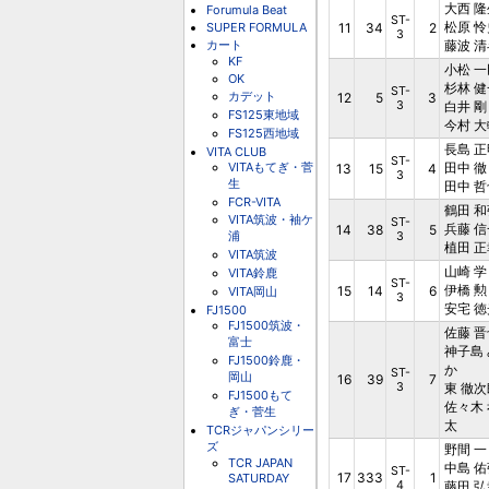
大西 隆
Forumula Beat
ST-
松原 怜
SUPER FORMULA
11
34
2
3
カート
藤波 清
KF
小松 一
OK
杉林 健
ST-
カデット
12
5
3
3
白井 剛
FS125東地域
今村 大
FS125西地域
長島 正
VITA CLUB
ST-
VITAもてぎ・菅
田中 徹
13
15
4
3
生
田中 哲
FCR-VITA
鶴田 和
VITA筑波・袖ケ
ST-
兵藤 信
14
38
5
浦
3
植田 正
VITA筑波
山崎 学
VITA鈴鹿
ST-
伊橋 勲
15
14
6
VITA岡山
3
安宅 徳
FJ1500
FJ1500筑波・
佐藤 晋
富士
神子島 
FJ1500鈴鹿・
か
ST-
岡山
16
39
7
3
東 徹次
FJ1500もて
佐々木 
ぎ・菅生
太
TCRジャパンシリー
ズ
野間 一
TCR JAPAN
中島 佑
ST-
17
333
1
SATURDAY
4
藤田 弘