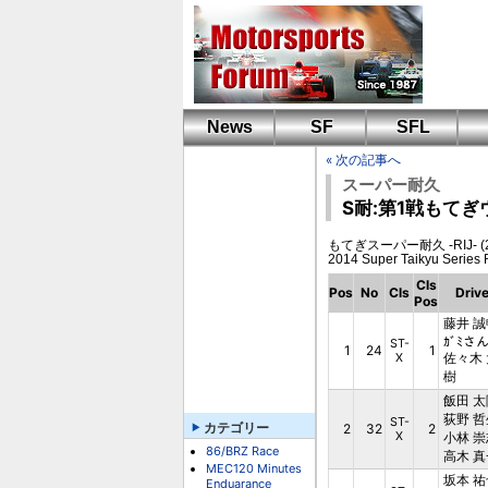
News
SF
SFL
« 次の記事へ
スーパー耐久
S耐:第1戦もて
もてぎスーパー耐久 -RIJ- (2014
2014 Super Taikyu Se
Cls
Pos
No
Cls
Drive
Pos
藤井 誠
ｶﾞﾐさ
ST-
1
24
1
佐々木 
X
樹
飯田 太
荻野 哲
ST-
カテゴリー
2
32
2
X
小林 崇
86/BRZ Race
高木 真
MEC120 Minutes
坂本 祐
Enduarance