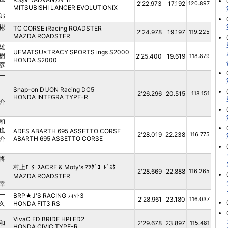
2'22.973
17.192
120.897
MITSUBISHI LANCER EVOLUTIONⅨ
郎
彬
TC CORSE iRacing ROADSTER
2'24.978
19.197
119.225
MAZDA ROADSTER
雄
UEMATSU×TRACY SPORTS ings S2000
樹
2'25.400
19.619
118.879
HONDA S2000
彦
一
Snap-on DIJON Racing DC5
2'26.296
20.515
118.151
HONDA INTEGRA TYPE-R
介
和
也
ADFS ABARTH 695 ASSETTO CORSE
2'28.019
22.238
116.775
介
ABARTH 695 ASSETTO CORSE
将
村上ﾓｰﾀｰｽACRE & Moty's ﾏﾂﾀﾞﾛｰﾄﾞｽﾀｰ
2'28.669
22.888
116.265
MAZDA ROADSTER
幸
一
BRP★J'S RACING ﾌｨｯﾄ3
2'28.961
23.180
116.037
久
HONDA FIT3 RS
VivaC ED BRIDE HPI FD2
和
2'29.678
23.897
115.481
HONDA CIVIC TYPE-R