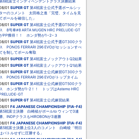
第6戦富士インディペンデントクラス決勝結果
08/01
SUPER GT
第4戦富士公式予選ポールシッ
ターのコメント 太田格之進「完璧、タイムを見
てポールを確信した」
08/01
SUPER GT
第4戦富士公式予選GT500クラ
ス 8号車#8 ARTA MUGEN HRC PRELUDE-GT
がPP獲得！！ ホンダ勢が1−2−３
08/01
SUPER GT
第4戦富士公式予選GT300クラ
ス PONOS FERRARI 296 EVOがセッションすべ
てを制してポール奪取
08/01
SUPER GT
第4戦富士ノックアウトQ2結果
08/01
SUPER GT
第4戦富士ノックアウトQ1結果
08/01
SUPER GT
第4戦富士公式練習GT300クラ
ス PONOS FERRARI 296 EVOがトップタイム
08/01
SUPER GT
第4戦富士公式練習GT500クラ
ス ホンダ勢が1-2！！ トップはAstemo HRC
PRELUDE-GT
08/01
SUPER GT
第4戦富士公式練習結果
08/01
F4 JAPANESE CHAMPIONSHIP (FIA-F4)
第5戦富士決勝 白崎稜がポールto ウィンで3連
勝、INDPクラスもHIROBONが3連勝
08/01
F4 JAPANESE CHAMPIONSHIP (FIA-F4)
第5戦富士決勝上位3人のコメント 白崎稜「明日
はバトルせずに圧勝する」