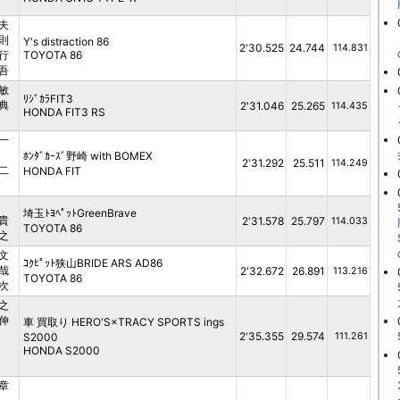
夫
則
Y's distraction 86
2'30.525
24.744
114.831
行
TOYOTA 86
吾
敏
ﾘｼﾞｶﾗFIT3
典
2'31.046
25.265
114.435
HONDA FIT3 RS
一
ﾎﾝﾀﾞｶｰｽﾞ野崎 with BOMEX
2'31.292
25.511
114.249
二
HONDA FIT
埼玉ﾄﾖﾍﾟｯﾄGreenBrave
貴
2'31.578
25.797
114.033
TOYOTA 86
之
文
ｺｸﾋﾟｯﾄ狭山BRIDE ARS AD86
哉
2'32.672
26.891
113.216
TOYOTA 86
次
之
伸
車 買取り HERO'S×TRACY SPORTS ings
2'35.355
29.574
S2000
111.261
HONDA S2000
章