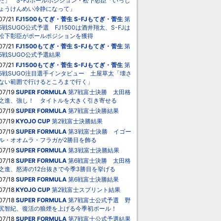
た」 S-FJポールポジション・松下彰臣「いっし
ょうけんめい冷静になって」
07/21
FJ1500もてぎ・菅生
S-FJもてぎ・菅生
第
5戦SUGO公式予選 FJ1500は酒井翔太、S-FJは
松下彰臣がポールポジションを獲得
07/21
FJ1500もてぎ・菅生
S-FJもてぎ・菅生
第
5戦SUGO公式予選結果
07/21
FJ1500もてぎ・菅生
S-FJもてぎ・菅生
第
5戦SUGO注目選手インタビュー 土屋草太「壊さ
ない範囲で行けるところまで行く」
07/19
SUPER FORMULA
第7戦富士決勝 太田格
之進、強し！ タイトルを大きく引き寄せる
07/19
SUPER FORMULA
第7戦富士決勝結果
07/19
KYOJO CUP
第2戦富士決勝結果
07/19
SUPER FORMULA
第3戦富士決勝 イゴー
ル・オオムラ・フラガが2勝目を飾る
07/19
SUPER FORMULA
第3戦富士決勝結果
07/18
SUPER FORMULA
第6戦富士決勝 太田格
之進、怒涛の12台抜きで今季3勝目を挙げる
07/18
SUPER FORMULA
第6戦富士決勝結果
07/18
KYOJO CUP
第2戦富士スプリント結果
07/18
SUPER FORMULA
第7戦富士公式予選 野
尻智紀、復活の狼煙を上げる今季初ポール！
07/18
SUPER FORMULA
第7戦富士公式予選結果