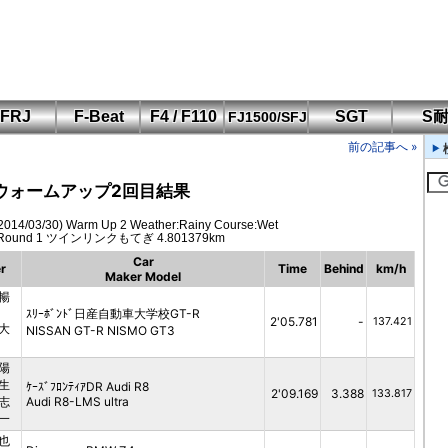
FRJ
F-Beat
F4 / F110
SGT
S
FJ1500/SFJ
F110 CUP
FIA-F4
SFJ D-Cup
鈴鹿・岡山
筑波・冨士
SFJ日本一
Aポリス
前の記事へ »
もてぎ・菅生
ぎウォームアップ2回目結果
/03/30) Warm Up 2 Weather:Rainy Course:Wet
ries Round 1 ツインリンクもてぎ 4.801379km
Car
r
Time
Behind
km/h
Maker Model
暢
ん
ｽﾘｰﾎﾞﾝﾄﾞ日産自動車大学校GT-R
2'05.781
-
137.421
大
NISSAN GT-R NISMO GT3
陽
生
ｹｰｽﾞﾌﾛﾝﾃｨｱDR Audi R8
2'09.169
3.388
133.817
志
Audi R8-LMS ultra
一
也