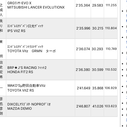
GRGﾗﾝｻｰEVO Ⅹ
之
2'35.364
29.583
111.255
MITSUBISHI LANCER EVOLUTIONⅩ
成
人
美
り
ｴﾝﾄﾞﾚｽｱﾄﾞﾊﾞﾝ日光ｳﾞｨｯﾂ
2'35.996
30.215
110.804
和
IPS VitZ RS
東
ｴﾝﾄﾞﾚｽｱﾄﾞﾊﾞﾝﾄﾗｽﾄｳﾞｨｯﾂ
2'36.074
30.293
110.749
TOYOTA Vitz GRMN ターボ
明
信
史
BRP★J'S RACING ﾌｨｯﾄ2
2'36.380
30.599
110.532
宏
HONDA FIT2 RS
将
WAKO'Sμ野田自動車Vitz
一
2'41.649
35.868
106.929
TOYOTA VitZ RS
彦
也
DIXCELｱﾗｺﾞｽﾀ･NOPROﾃﾞﾐｵ
2'46.807
41.026
103.623
彦
MAZDA DEMIO
朗