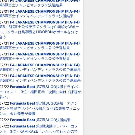
08/01
F4 JAPANESE CHAMPIONSHIP (FIA-F4)
第5戦富士チャンピオンクラス決勝結果
08/01
F4 JAPANESE CHAMPIONSHIP (FIA-F4)
第5戦富士インディペンデントクラス決勝結果
07/31
F4 JAPANESE CHAMPIONSHIP (FIA-F4)
第5、6戦富士公式予選 Cクラスは白崎稜がWポー
ル、Iクラスは鳥羽豊とHIROBONがポールを分け
合う
07/31
F4 JAPANESE CHAMPIONSHIP (FIA-F4)
第6戦富士チャンピオンクラス公式予選結果
07/31
F4 JAPANESE CHAMPIONSHIP (FIA-F4)
第5戦富士チャンピオンクラス公式予選結果
07/31
F4 JAPANESE CHAMPIONSHIP (FIA-F4)
第6戦富士インディペンデントクラス公式予選結果
07/31
F4 JAPANESE CHAMPIONSHIP (FIA-F4)
第5戦富士インディペンデントクラス公式予選結果
07/22
Forumula Beat
第7戦SUGO決勝ドライバ
ーコメント 3位・植田正幸「次回に向けて課題が
多い」
07/22
Forumula Beat
第7戦SUGO決勝 アクシ
デント頻発でサバイバル戦となりSC先導フィニッ
シュ、金井亮忠が優勝
07/22
Forumula Beat
第7戦SUGO決勝結果
07/22
Forumula Beat
第6戦決勝ドライバーコメ
ント 3位・KAMIKAZE「いたわって行ったので