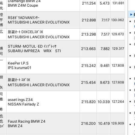
Diamango BMW Z4
祐
2'11.254
5.473
131.691
BMW Z4M Coupe
光
澄
RSｵｶﾞﾜADVANﾗﾝｻｰ
平
2'12.898
7.117
130.062
MITSUBISHI LANCER EVOLUTIONⅨ
博
広
新菱ｵｰﾄ DIXCELｴﾎﾞⅨ
2'13.298
7.517
129.672
MITSUBISHI LANCER EVOLUTIONⅨ
STURM･MOTUL･ED ｲﾝﾌﾟﾚｯｻ
博
2'13.663
7.882
129.317
SUBARU IMPREZA WRX STI
司
一
KeePer I.P.S
2'15.242
9.461
127.808
IPS kuruma01
樹
新菱ｵｰﾄ ｴﾎﾞⅨ
2'15.454
9.673
127.608
MITSUBISHI LANCER EVOLUTIONⅨ
矢
司
雅
asset ings Z34
2'15.820
10.039
127.264
NISSAN Fairlady Z
希
也
也
Faust Racing BMW Z4
2'16.200
10.419
126.909
BMW Z4
ﾊﾞ