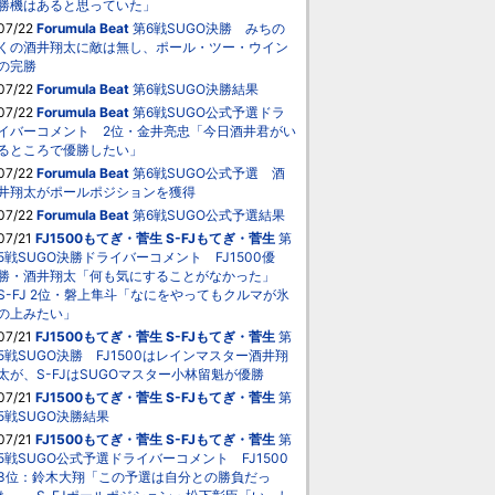
勝機はあると思っていた」
07/22
Forumula Beat
第6戦SUGO決勝 みちの
くの酒井翔太に敵は無し、ポール・ツー・ウイン
の完勝
07/22
Forumula Beat
第6戦SUGO決勝結果
07/22
Forumula Beat
第6戦SUGO公式予選ドラ
イバーコメント 2位・金井亮忠「今日酒井君がい
るところで優勝したい」
07/22
Forumula Beat
第6戦SUGO公式予選 酒
井翔太がポールポジションを獲得
07/22
Forumula Beat
第6戦SUGO公式予選結果
07/21
FJ1500もてぎ・菅生
S-FJもてぎ・菅生
第
5戦SUGO決勝ドライバーコメント FJ1500優
勝・酒井翔太「何も気にすることがなかった」
S-FJ 2位・磐上隼斗「なにをやってもクルマが氷
の上みたい」
07/21
FJ1500もてぎ・菅生
S-FJもてぎ・菅生
第
5戦SUGO決勝 FJ1500はレインマスター酒井翔
太が、S-FJはSUGOマスター小林留魁が優勝
07/21
FJ1500もてぎ・菅生
S-FJもてぎ・菅生
第
5戦SUGO決勝結果
07/21
FJ1500もてぎ・菅生
S-FJもてぎ・菅生
第
5戦SUGO公式予選ドライバーコメント FJ1500
3位：鈴木大翔「この予選は自分との勝負だっ