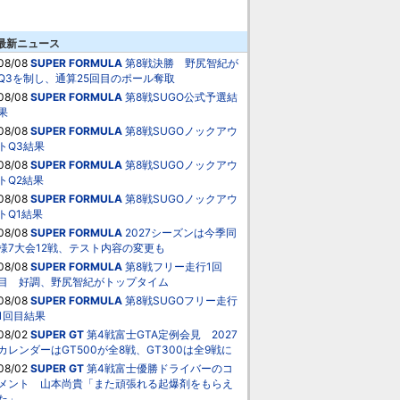
最新ニュース
08/08
SUPER FORMULA
第8戦決勝 野尻智紀が
Q3を制し、通算25回目のポール奪取
08/08
SUPER FORMULA
第8戦SUGO公式予選結
果
08/08
SUPER FORMULA
第8戦SUGOノックアウ
トQ3結果
08/08
SUPER FORMULA
第8戦SUGOノックアウ
トQ2結果
08/08
SUPER FORMULA
第8戦SUGOノックアウ
トQ1結果
08/08
SUPER FORMULA
2027シーズンは今季同
様7大会12戦、テスト内容の変更も
08/08
SUPER FORMULA
第8戦フリー走行1回
目 好調、野尻智紀がトップタイム
08/08
SUPER FORMULA
第8戦SUGOフリー走行
1回目結果
08/02
SUPER GT
第4戦富士GTA定例会見 2027
カレンダーはGT500が全8戦、GT300は全9戦に
08/02
SUPER GT
第4戦富士優勝ドライバーのコ
メント 山本尚貴「また頑張れる起爆剤をもらえ
た」