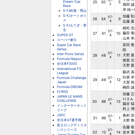
ST-
Dream Cup
25
30
5
2
堀田 誠
Race
岸 純一
S-FJ鈴鹿・岡山
S-FJオートポリ
加藤 彰
ST-
26
54
9
ス
4
近藤 翼
S-FJもてぎ・菅
植松 忠
生
ST-
藤田 竜
27
41
10
SUPER GT
4
山本 幸
スーパー耐久
富田 竜
Super Car Race
Series
郎
ST-
Inter Proto Series
天野 翼
28
48
11
4
Formula Nippon
猪股 京
全日本F3000
天野 翼
International F3
蘇武 喜
League
白坂 卓
Formula Challenge
ST-
29
49
12
Japan
4
大賀 裕
Formula DREAM
嶋田 誠
FJ1600
加藤 正
JAPAN LE MANS
ﾄﾐさん
ST-
CHALLENGE
30
88
13
脇谷 猛
4
インターサーキット
村上 博
リーグ
JSPC
奥村 浩
ST-
31
99
1
全日本GT選手権
5
大野 尊
富士ロングディスタ
佐藤 衛
ンスシリーズ
ST-
32
12
14
並木 重
4
Japan Touring Car