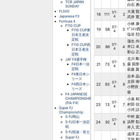
TCR JAPAN
白石 勇
SUNDAY
FL500
大瀧 賢
ST-
18
111
2
Japanese F3
4
武井 寛
Formula 4
小林 康
F110 CUP
ST-
ﾋﾟｽﾄﾝ
19
58
3
F110 CUP東
4
塩谷 烈
日本王者決
定戦
蒲生 尚
F110 CUP西
ST-
井口 卓
20
86
4
4
日本王者決
影山 正
定戦
北川 剛
JAF F4選手権
ST-
森 国形
F4日本一決
21
73
5
4
定戦
萩森 翼
F4東日本シ
吉本 晶
リーズ
太田 侑
ST-
F4西日本シ
22
93
6
4
小野田 
リーズ
俊
F4 JAPANESE
CHAMPIONSHIP
小泉 和
ST-
(FIA-F4)
村田 信
23
13
7
4
Super FJ
小河 諒
Championship
中村 嘉
S-FJ岡山
ST-
浜野 彰
S-FJ日本一決定
24
92
8
4
戦
井入 宏
S-FJ筑波・富士
成澤 正
Super FJ
下垣 和