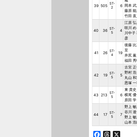
蔵
ST-
岡本 武
39
505
6
2
藤原 能
竹田 直
江原 弘
咲川 め
ST-
40
36
4
5
川中子 
彦
後藤 比
至
ST-
41
26
19
4
井尻 薫
福田 秀
古宮 正
野村 浩
ST-
42
19
5
5
丸山 和
恩塚 一
東 貴史
ST-
横尾 優
43
213
6
5
原田 学
野上 敏
谷川 達
ST-
44
17
7
5
野上 敏
山本 浩
Facebook
Threads
X