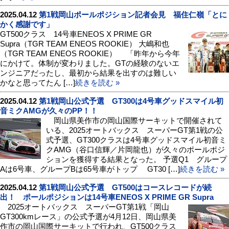
2025.04.12
第1戦岡山ポールポジション記者会見 福住仁嶺「とに
かく感謝です」
GT500クラス 14号車ENEOS X PRIME GR
Supra（TGR TEAM ENEOS ROOKIE） 大嶋和也
（TGR TEAM ENEOS ROOKIE） 「昨年から今年
にかけて。体制が変わりました。GTの経験のないエ
ンジニアだったし、最初から結果を出すのは難しい
かなと思ってたん […]
続きを読む »
2025.04.12
第1戦岡山公式予選 GT300は4号車グッドスマイル初
音ミクAMGが久々のPP！！
岡山県美作市の岡山国際サーキットで開催されて
いる、2025オートバックス スーパーGT第1戦の公
式予選、GT300クラスは4号車グッドスマイル初音ミ
クAMG（谷口信輝／片岡龍也）が久々のポールポジ
ションを獲得する結果となった。 予選Q1 グループ
Aは6号車、グループBは65号車がトップ GT30 […]
続きを読む »
2025.04.12
第1戦岡山公式予選 GT500はコースレコードが続
出！ ポールポジションは14号車ENEOS X PRIME GR Supra
2025オートバックス スーパーGT第1戦「岡山
GT300kmレース」の公式予選が4月12日、岡山県美
作市の岡山国際サーキットで行われ、GT500クラス