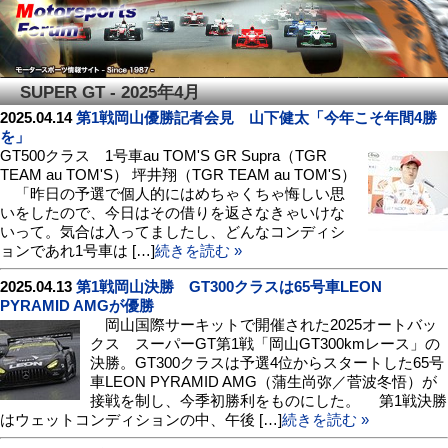
SUPER GT - 2025年4月
2025.04.14
第1戦岡山優勝記者会見 山下健太「今年こそ年間4勝
を」
GT500クラス 1号車au TOM'S GR Supra（TGR
TEAM au TOM'S） 坪井翔（TGR TEAM au TOM'S）
「昨日の予選で個人的にはめちゃくちゃ悔しい思
いをしたので、今日はその借りを返さなきゃいけな
いって。気合は入ってましたし、どんなコンディシ
ョンであれ1号車は […]
続きを読む »
2025.04.13
第1戦岡山決勝 GT300クラスは65号車LEON
PYRAMID AMGが優勝
岡山国際サーキットで開催された2025オートバッ
クス スーパーGT第1戦「岡山GT300kmレース」の
決勝。GT300クラスは予選4位からスタートした65号
車LEON PYRAMID AMG（蒲生尚弥／菅波冬悟）が
接戦を制し、今季初勝利をものにした。 第1戦決勝
はウェットコンディションの中、午後 […]
続きを読む »