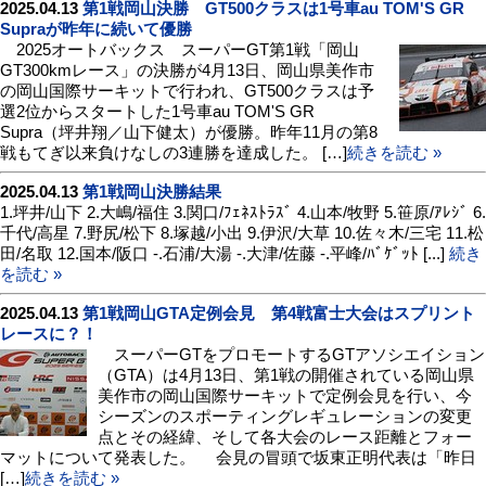
2025.04.13
第1戦岡山決勝 GT500クラスは1号車au TOM'S GR
Supraが昨年に続いて優勝
2025オートバックス スーパーGT第1戦「岡山
GT300kmレース」の決勝が4月13日、岡山県美作市
の岡山国際サーキットで行われ、GT500クラスは予
選2位からスタートした1号車au TOM'S GR
Supra（坪井翔／山下健太）が優勝。昨年11月の第8
戦もてぎ以来負けなしの3連勝を達成した。 […]
続きを読む »
2025.04.13
第1戦岡山決勝結果
1.坪井/山下 2.大嶋/福住 3.関口/ﾌｪﾈｽﾄﾗｽﾞ 4.山本/牧野 5.笹原/ｱﾚｼﾞ 6.
千代/高星 7.野尻/松下 8.塚越/小出 9.伊沢/大草 10.佐々木/三宅 11.松
田/名取 12.国本/阪口 -.石浦/大湯 -.大津/佐藤 -.平峰/ﾊﾞｹﾞｯﾄ [...]
続き
を読む »
2025.04.13
第1戦岡山GTA定例会見 第4戦富士大会はスプリント
レースに？！
スーパーGTをプロモートするGTアソシエイション
（GTA）は4月13日、第1戦の開催されている岡山県
美作市の岡山国際サーキットで定例会見を行い、今
シーズンのスポーティングレギュレーションの変更
点とその経緯、そして各大会のレース距離とフォー
マットについて発表した。 会見の冒頭で坂東正明代表は「昨日
[…]
続きを読む »