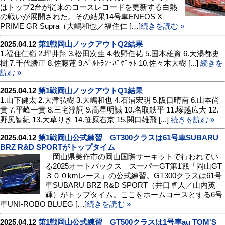
はトップ2台が従来のコースレコードを更新する白熱
の戦いが展開された。その結果14号車ENEOS X
PRIME GR Supra（大嶋和也／福住仁 […]
続きを読む »
2025.04.12
第1戦岡山ノックアウトQ2結果
1.福住仁嶺 2.坪井翔 3.松田次生 4.牧野任祐 5.国本雄資 6.大湯都史
樹 7.千代勝正 8.佐藤蓮 9.ﾍﾞﾙﾄﾗﾝ･ﾊﾞｹﾞｯﾄ 10.佐々木大樹 [...]
続きを
読む »
2025.04.12
第1戦岡山ノックアウトQ1結果
1.山下健太 2.大津弘樹 3.大嶋和也 4.石浦宏明 5.阪口晴南 6.山本尚
貴 7.平峰一貴 8.三宅淳詞 9.高星明誠 10.名取鉄平 11.塚越広大 12.
野尻智紀 13.大草りき 14.笹原右京 15.関口雄飛 [...]
続きを読む »
2025.04.12
第1戦岡山公式練習 GT300クラスは61号車SUBARU
BRZ R&D SPORTがトップタイム
岡山県美作市の岡山国際サーキットで行われてい
る2025オートバックス スーパーGT第1戦「岡山GT
３００kmレース」の公式練習。GT300クラスは61号
車SUBARU BRZ R&D SPORT（井口卓人／山内英
輝）がトップタイム。ここをホームコースとする6号
車UNI-ROBO BLUEG […]
続きを読む »
2025.04.12
第1戦岡山公式練習 GT500クラスは1号車au TOM'S