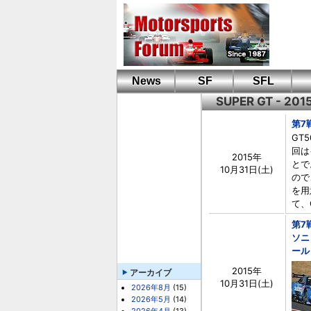
News
SF
SFL
SUPER GT - 20
第7
GT
回は
2015年
とで
10月31日(土)
ので
を用
て、
第7
ソニ
ール
2015年
アーカイブ
10月31日(土)
2026年8月
(15)
2026年5月
(14)