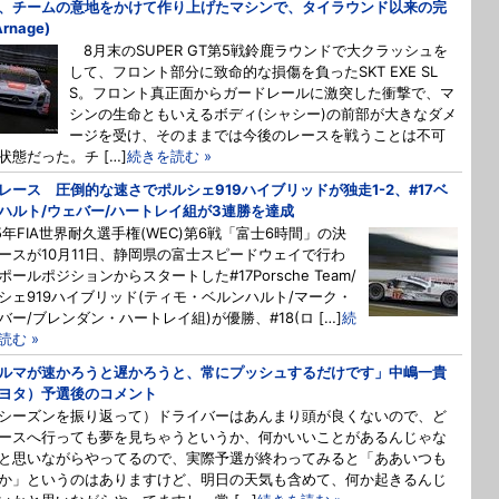
、チームの意地をかけて作り上げたマシンで、タイラウンド以来の完
Arnage)
8月末のSUPER GT第5戦鈴鹿ラウンドで大クラッシュを
して、フロント部分に致命的な損傷を負ったSKT EXE SL
S。フロント真正面からガードレールに激突した衝撃で、マ
シンの生命ともいえるボディ(シャシー)の前部が大きなダメ
ージを受け、そのままでは今後のレースを戦うことは不可
状態だった。チ […]
続きを読む »
レース 圧倒的な速さでポルシェ919ハイブリッドが独走1-2、#17ベ
ハルト/ウェバー/ハートレイ組が3連勝を達成
15年FIA世界耐久選手権(WEC)第6戦「富士6時間」の決
ースが10月11日、静岡県の富士スピードウェイで行わ
ポールポジションからスタートした#17Porsche Team/
シェ919ハイブリッド(ティモ・ベルンハルト/マーク・
バー/ブレンダン・ハートレイ組)が優勝、#18(ロ […]
続
読む »
ルマが速かろうと遅かろうと、常にプッシュするだけです」中嶋一貴
ヨタ）予選後のコメント
シーズンを振り返って）ドライバーはあんまり頭が良くないので、ど
ースへ行っても夢を見ちゃうというか、何かいいことがあるんじゃな
と思いながらやってるので、実際予選が終わってみると「ああいつも
か」というのはありますけど、明日の天気も含めて、何か起きるんじ