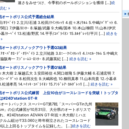
速さをみせつけ、今季初のポールポジションを獲得 […]
続
読む »
戦オートポリス公式予選総合結果
田/ｵﾘﾍﾞｲﾗ 2.立川/石浦 3.松田/ｸｲﾝﾀﾚｯﾘ 4.佐々木/ｸﾙﾑ 5.中嶋/ﾊﾞｹﾞｯﾄ 6.
関口 7.伊藤/ﾛｼﾀｰ 8.塚越/武藤 9.大嶋/国本 10.本山/柳田 11.山本/伊沢
小暮/ﾀｰﾍﾞｲ 13.松浦/野尻 14.平手/ｺﾊﾞﾗｲﾈﾝ 15.ｶﾙﾀﾞﾚｯﾘ/平川 [...]
続きを
»
戦オートポリスノックアウト予選Q2結果
ﾞｮｱｵ･ﾊﾟｵﾛ･ﾃﾞ･ｵﾘﾍﾞｲﾗ 2.立川祐路 3.ﾛﾆｰ･ｸｲﾝﾀﾚｯﾘ 4.ﾐﾊｴﾙ･ｸﾙﾑ 5.中嶋大
.脇阪寿一 7.ｼﾞｪｰﾑｽ･ﾛｼﾀｰ 8.武藤英紀 [...]
続きを読む »
戦オートポリスノックアウト予選Q1結果
佐々木大樹 2.塚越広大 3.安田裕信 4.関口雄飛 5.伊藤大輔 6.石浦宏明 7.
ﾄﾗﾝ･ﾊﾞｹﾞｯﾄ 8.松田次生 9.大嶋和也 10.柳田真孝 11.山本尚貴 12.小暮卓
3.松浦孝亮 14.ﾍｲｯｷ･ｺﾊﾞﾗｲﾈﾝ 15.ｱﾝﾄﾞﾚｱ･ｶﾙﾀﾞﾚｯﾘ [...]
続きを読む »
戦オートポリス公式練習 上位10台がコースレコードを突破！トップタ
#24D'station GT-R
15オートバックス スーパーGT第7戦「スーパーGTin九州
0km」の公式練習が10月31日、大分県のオートポリスで
、#24D’station ADVAN GT-R(佐々木大樹/ミハエ
クルム組)が1’33.060と昨年樹立されたコースレコード
秒以上上回るトップタイムを記録した。 […]
続きを読む