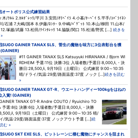
戦オートポリス公式練習結果
々木/ｸﾙﾑ 2.ｶﾙﾀﾞﾚｯﾘ/平川 3.安田/ｵﾘﾍﾞｲﾗ 4.小暮/ﾀｰﾍﾞｲ 5.平手/ｺﾊﾞﾗｲﾈﾝ
川/石浦 7.大嶋/国本 8.伊藤/ﾛｼﾀｰ 9.中嶋/ﾊﾞｹﾞｯﾄ 10.本山/柳田 11.山本/
12.塚越/武藤 13.松田/ｸｲﾝﾀﾚｯﾘ 14.脇阪/関口 15.松浦/野尻 [...]
続きを
»
戦SUGO GAINER TANAX SLS、菅生の魔物を味方に3位表彰台を獲
(GAINER)
#11 GAINER TANAX SLS Katsuyuki HIRANAKA / Bjorn WI
RDHEIM 予選:11位 決勝:3位 入場者数/予選日:8,000人・決
勝日:28,500人 9月19日（土曜日） 公式練習 9:00～10:35
晴/ドライ/気温:29度/路面温度:37度 ノック […]
続きを読む
»
戦SUGO GAINER TANAX GT-R、ウエートハンディー100kgをはねの
入賞! (GAINER)
 GAINER TANAX GT-R Andre COUTO / Ryuichiro TO
TA 予選:8位 決勝:6位 入場者数/予選日:8,000人・決勝
8,500人 9月19日（土曜日） 公式練習 9:00～10:35 晴/
イ/気温:29度/路面温度:37度 ノックアウト予選 […]
続
読む »
戦SUGO SKT EXE SLS、ピットレーンに棲む魔物にチャンスを阻まれ