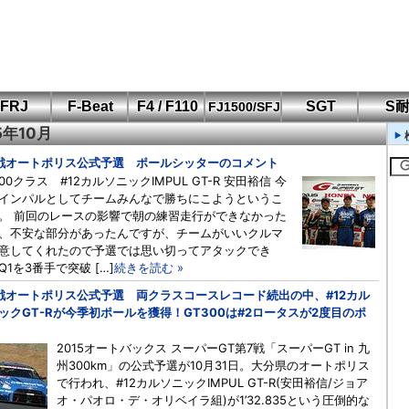
FRJ
F-Beat
F4 / F110
SGT
S
FJ1500/SFJ
15年10月
F110 CUP
FIA-F4
SFJ D-Cup
鈴鹿・岡山
筑波・冨士
SFJ日本一
Aポリス
もてぎ・菅生
戦オートポリス公式予選 ポールシッターのコメント
500クラス #12カルソニックIMPUL GT-R 安田裕信 今
インパルとしてチームみんなで勝ちにこようというこ
。 前回のレースの影響で朝の練習走行ができなかった
、不安な部分があったんですが、チームがいいクルマ
意してくれたので予選では思い切ってアタックでき
Q1を3番手で突破 […]
続きを読む »
戦オートポリス公式予選 両クラスコースレコード続出の中、#12カル
ックGT-Rが今季初ポールを獲得！GT300は#2ロータスが2度目のポ
2015オートバックス スーパーGT第7戦「スーパーGT in 九
州300km」の公式予選が10月31日。大分県のオートポリス
で行われ、#12カルソニックIMPUL GT-R(安田裕信/ジョア
オ・パオロ・デ・オリベイラ組)が1’32.835という圧倒的な