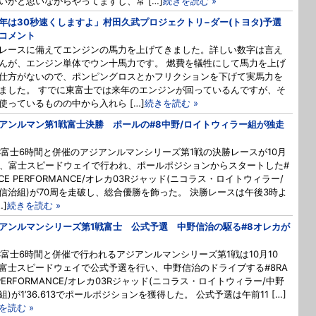
いかと思いながらやってますし、常 […]
続きを読む »
年は30秒速くしますよ」村田久武プロジェクトリ−ダー(トヨタ)予選
コメント
レースに備えてエンジンの馬力を上げてきました。詳しい数字は言え
んが、エンジン単体でウン十馬力です。 燃費を犠牲にして馬力を上げ
仕方がないので、ポンピングロスとかフリクションを下げて実馬力を
ました。 すでに東富士では来年のエンジンが回っているんですが、そ
使っているものの中から入れら […]
続きを読む »
アンルマン第1戦富士決勝 ポールの#8中野/ロイトウィラー組が独走
C富士6時間と併催のアジアンルマンシリーズ第1戦の決勝レースが10月
日、富士スピードウェイで行われ、ポールポジションからスタートした#
ACE PERFORMANCE/オレカ03Rジャッド(ニコラス・ロイトウィラー/
信治組)が70周を走破し、総合優勝を飾った。 決勝レースは午後3時よ
…]
続きを読む »
アンルマンシリーズ第1戦富士 公式予選 中野信治の駆る#8オレカが
C富士6時間と併催で行われるアジアンルマンシリーズ第1戦は10月10
富士スピードウェイで公式予選を行い、中野信治のドライブする#8RA
 PERFORMANCE/オレカ03Rジャッド(ニコラス・ロイトウィラー/中野
組)が1’36.613でポールポジションを獲得した。 公式予選は午前11 […]
を読む »