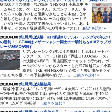
GT500クラス優勝 #17KEIHIN NSX-GT 小暮卓史 チ
ームをはじめ、ケーヒンさん、スポンサーさん、多
くの方々の協力のもと優勝できたことを本当に心か
ら嬉しく思います。今日のレースは僕がスタートで
したが37号車との攻防で抜かれちゃいました。あ、1
号車か。そのあと塚越選手が100号車をパスし […]
続きを読む »
2018.04.08
第1戦岡山決勝 #17塚越&リアルレーシングが8年ぶり
の勝利！！GT300はマザーシャシー同士の一騎討ちを#18アップガ
レージ86MCが制す
リアルレーシング8年ぶりの勝利！！ 2018オートバ
ックス スーパーGT第1戦「岡山GT300kmレース」
の決勝が4月8日、岡山国際サーキットで行われ、ポ
ールポジションからスタートした#17塚越広大／小暮
卓史組（KEIHIN NSX-GT）が次々と襲い掛かるライ
バルたちを退け、今季初勝利を挙げた。G […]
続きを読む »
2018.04.08
第1戦岡山決勝結果
1.塚越/小暮 2.山本/ﾊﾞﾄﾝ 3.平川/ｷｬｼﾃﾞｨ 4.大嶋/ﾛｰｾﾞﾝｸｳﾞｨｽﾄ 5.松田/
ｸｲﾝﾀﾚｯﾘ 6.ｵﾘﾍﾞｲﾗ/高星 7.本山/千代 8.立川/石浦 9.国本/山下 10.武
藤/中嶋 11.野尻/伊沢 12.ｺﾊﾞﾗｲﾈﾝ/小林 13.中嶋/関口 14.佐々木/ﾏｰﾃﾞ
ﾝﾎﾞﾛｰ 15.ﾊﾞｹﾞｯﾄ/松浦 [...]
続きを読む »