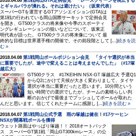
2018.04.08
第1戦岡山GTA定例会見 「レースクイーンを廃止する
とギャルパラが潰れる。それは避けたい」（坂東代表）
スーパーGTを運営するGTアソシエイション(GTA)は
第1戦の行われている岡山国際サーキットで定例会見
を開き、GT500クラスの将来像や今季のスポーティ
ングレギュレーションの狙いなどについて、坂東正
明代表が語った。 GT500クラスの将来像について 最
終的な目標は世界選手権の開催で、その前段階として […]
続きを読
む »
2018.04.08
第1戦岡山ポールポジション会見 「タイヤ選択が本当
に重要でしたが、途中で変えることは考えませんでした」（#17塚
越広大）
GT500クラス #17KEIHIN NSX-GT 塚越広大 予選Q1
からQ2にかけて天候が大きく変わりまして、タイヤ
選択が本当に重要だったと思います。10分間という
短い時間での選択でしたが、チームの素晴らしい判
断のおかげで最後までプッシュしてポールが取れた
んだと思います。信じてくれたチームに感謝し […]
続きを読む »
2018.04.07
第1戦岡山公式予選 雨の塚越は健在！#17ケーヒン
NSXが開幕戦ポールを獲得
ウェット路面はやっぱり塚越！！ 2018オートバック
ス スーパーGT第1戦「岡山GT300kmレース」の公