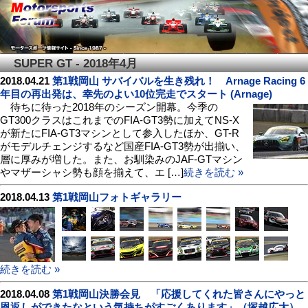
SUPER GT - 2018年4月
2018.04.21
第1戦岡山 サバイバルを生き残れ！ Arnage Racing 6
年目の再出発は、幸先のよい10位完走でスタート (Arnage)
待ちに待った2018年のシーズン開幕。今季の
GT300クラスはこれまでのFIA-GT3勢に加えてNS-X
が新たにFIA-GT3マシンとして参入したほか、GT-R
がモデルチェンジするなど国産FIA-GT3勢が出揃い、
層に厚みが増した。また、お馴染みのJAF-GTマシン
やマザーシャシ勢も顔を揃えて、エ […]
続きを読む »
2018.04.13
第1戦岡山フォトギャラリー
続きを読む »
2018.04.08
第1戦岡山決勝会見 「応援してくれた皆さんにやっと
恩返しができたなという気持ちがすごくあります」（塚越広大）