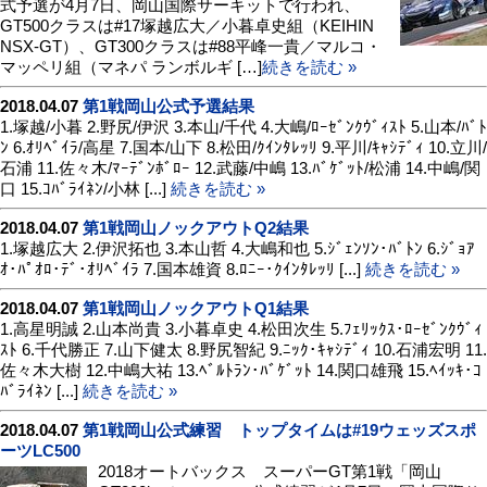
式予選が4月7日、岡山国際サーキットで行われ、
GT500クラスは#17塚越広大／小暮卓史組（KEIHIN
NSX-GT）、GT300クラスは#88平峰一貴／マルコ・
マッペリ組（マネパ ランボルギ […]
続きを読む »
2018.04.07
第1戦岡山公式予選結果
1.塚越/小暮 2.野尻/伊沢 3.本山/千代 4.大嶋/ﾛｰｾﾞﾝｸｳﾞｨｽﾄ 5.山本/ﾊﾞﾄ
ﾝ 6.ｵﾘﾍﾞｲﾗ/高星 7.国本/山下 8.松田/ｸｲﾝﾀﾚｯﾘ 9.平川/ｷｬｼﾃﾞｨ 10.立川/
石浦 11.佐々木/ﾏｰﾃﾞﾝﾎﾞﾛｰ 12.武藤/中嶋 13.ﾊﾞｹﾞｯﾄ/松浦 14.中嶋/関
口 15.ｺﾊﾞﾗｲﾈﾝ/小林 [...]
続きを読む »
2018.04.07
第1戦岡山ノックアウトQ2結果
1.塚越広大 2.伊沢拓也 3.本山哲 4.大嶋和也 5.ｼﾞｪﾝｿﾝ･ﾊﾞﾄﾝ 6.ｼﾞｮｱ
ｵ･ﾊﾟｵﾛ･ﾃﾞ･ｵﾘﾍﾞｲﾗ 7.国本雄資 8.ﾛﾆｰ･ｸｲﾝﾀﾚｯﾘ [...]
続きを読む »
2018.04.07
第1戦岡山ノックアウトQ1結果
1.高星明誠 2.山本尚貴 3.小暮卓史 4.松田次生 5.ﾌｪﾘｯｸｽ･ﾛｰｾﾞﾝｸｳﾞｨ
ｽﾄ 6.千代勝正 7.山下健太 8.野尻智紀 9.ﾆｯｸ･ｷｬｼﾃﾞｨ 10.石浦宏明 11.
佐々木大樹 12.中嶋大祐 13.ﾍﾞﾙﾄﾗﾝ･ﾊﾞｹﾞｯﾄ 14.関口雄飛 15.ﾍｲｯｷ･ｺ
ﾊﾞﾗｲﾈﾝ [...]
続きを読む »
2018.04.07
第1戦岡山公式練習 トップタイムは#19ウェッズスポ
ーツLC500
2018オートバックス スーパーGT第1戦「岡山