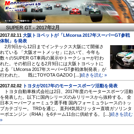
SUPER GT - 2017年2月
2017.02.11
大阪トヨペットが「LMcorsa 2017年スーパーGT参戦
体制」を発表
2月9日から12日までインテックス大阪にて開催さ
れている 「大阪オートメッセ」において、今年も
数々のSUPER GT車両の展示やトークショーが行わ
れた。その初日となる2月9日には大阪トヨペットに
よる「LMcorsa 2017年スーパーGT参戦体制発表」が
行われた。 既にTOYOTA GAZOO […]
続きを読む »
2017.02.02
トヨタが2017年のモータースポーツ活動を発表
トヨタ自動車株式会社は2日、2017年度のモータースポーツ活動
を発表した。以下に国内シリーズのみリリースから抜粋する。 全
日本スーパーフォーミュラ選手権 国内フォーミュラレースのトッ
プカテゴリー。 TRDを通じ、直列4気筒2リッター直噴ガソリンタ
ーボエンジン（RI4A）を6チーム11台に供給する。 […]
続きを読む
»