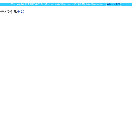
Copyright © 1987-2016, Motorsports Forum LLC. All Rights Reserved. (
About US
)
モバイル
PC