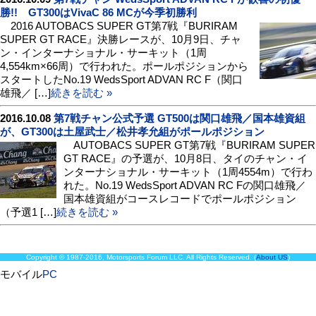
勝!! GT300はVivaC 86 MCが今季初勝利
2016 AUTOBACS SUPER GT第7戦『BURIRAM
SUPER GT RACE』決勝レースが、10月9日、チャ
ン・インターナショナル・サーキット（1周
4,554km×66周）で行われた。ポールポジションから
スタートしたNo.19 WedsSport ADVAN RC F（関口
雄飛／ […]
続きを読む »
2016.10.08
第7戦チャン公式予選 GT500は関口雄飛／国本雄資組
が、GT300は土屋武士／松井孝允組がポールポジション
AUTOBACS SUPER GT第7戦『BURIRAM SUPER
GT RACE』の予選が、10月8日、タイのチャン・イ
ンターナショナル・サーキット（1周4554m）で行わ
れた。No.19 WedsSport ADVAN RC Fの関口雄飛／
国本雄資組がコースレコードでポールポジション
（予選1 […]
続きを読む »
Copyright © 1987-2016, Motorsports Forum LLC. All Rights Reserved. (
About US
)
モバイル
PC