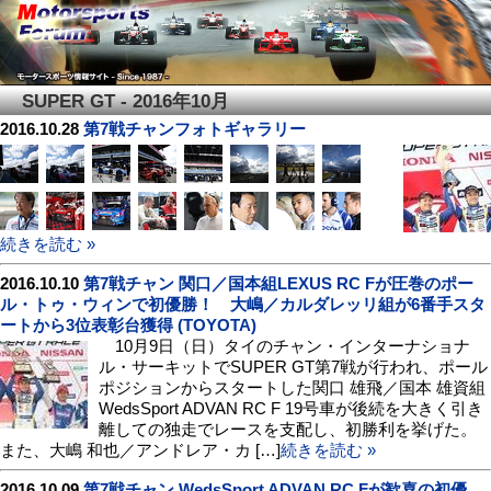
SUPER GT - 2016年10月
2016.10.28
第7戦チャンフォトギャラリー
続きを読む »
2016.10.10
第7戦チャン 関口／国本組LEXUS RC Fが圧巻のポー
ル・トゥ・ウィンで初優勝！ 大嶋／カルダレッリ組が6番手スタ
ートから3位表彰台獲得 (TOYOTA)
10月9日（日）タイのチャン・インターナショナ
ル・サーキットでSUPER GT第7戦が行われ、ポール
ポジションからスタートした関口 雄飛／国本 雄資組
WedsSport ADVAN RC F 19号車が後続を大きく引き
離しての独走でレースを支配し、初勝利を挙げた。
また、大嶋 和也／アンドレア・カ […]
続きを読む »
2016.10.09
第7戦チャン WedsSport ADVAN RC Fが歓喜の初優