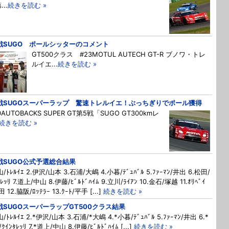
...
続きを読む »
戦SUGO ポールシッターのコメント
GT500クラス #23MOTUL AUTECH GT-R ブノワ・トレ
ルイエ...
続きを読む »
戦SUGOスーパーラップ 驚速トレルイエ！ぶっちぎりでポール獲得
0AUTOBACKS SUPER GT第5戦「SUGO GT300kmレ
続きを読む »
戦SUGO公式予選総合結果
山/ﾄﾚﾙｲｴ 2.伊沢/山本 3.石浦/大嶋 4.小暮/ﾃﾞｭﾊﾞﾙ 5.ﾌｧｰﾏﾝ/井出 6.松田/
ﾀﾚｯﾘ 7.道上/中山 8.伊藤/ﾋﾞﾙﾄﾞﾊｲﾑ 9.立川/ﾗｲｱﾝ 10.金石/塚越 11.ｵﾘﾍﾞｲ
田 12.脇阪/ﾛｯﾃﾗｰ 13.ｸｰﾄ/平手 [...]
続きを読む »
戦SUGOスーパーラップGT500クラス結果
山/ﾄﾚﾙｲｴ 2.*伊沢/山本 3.石浦/*大嶋 4.*小暮/ﾃﾞｭﾊﾞﾙ 5.ﾌｧｰﾏﾝ/井出 6.*
ｸｲﾝﾀﾚｯﾘ 7.*道上/中山 8.伊藤/ﾋﾞﾙﾄﾞﾊｲﾑ [...]
続きを読む »