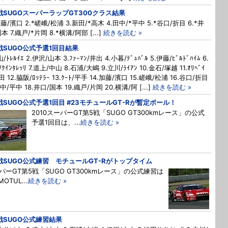
戦SUGOスーパーラップGT300クラス結果
加藤/濱口 2.*嵯峨/松浦 3.新田/*高木 4.田中/*平中 5.*谷口/折目 6.*井
本 7.織戸/*片岡 8.*横溝/阿部 [...]
続きを読む »
戦SUGO公式予選1回目結果
山/ﾄﾚﾙｲｴ 2.伊沢/山本 3.ﾌｧｰﾏﾝ/井出 4.小暮/ﾃﾞｭﾊﾞﾙ 5.伊藤/ﾋﾞﾙﾄﾞﾊｲﾑ 6.
ｸｲﾝﾀﾚｯﾘ 7.道上/中山 8.石浦/大嶋 9.立川/ﾗｲｱﾝ 10.金石/塚越 11.ｵﾘﾍﾞｲ
田 12.脇阪/ﾛｯﾃﾗｰ 13.ｸｰﾄ/平手 14.加藤/濱口 15.嵯峨/松浦 16.谷口/折目
田中/平中 18.井口/国本 19.織戸/片岡 20.横溝/阿 [...]
続きを読む »
戦SUGO公式予選1回目 #23モチュールGT-Rが暫定ポール！
2010スーパーGT第5戦「SUGO GT300kmレース」の公式
予選1回目は、...
続きを読む »
戦SUGO公式練習 モチュールGT-Rがトップタイム
パーGT第5戦「SUGO GT300kmレース」の公式練習は
MOTUL...
続きを読む »
戦SUGO公式練習結果