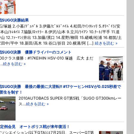
戦SUGO決勝結果
石/塚越 2.小暮/ﾃﾞｭﾊﾞﾙ 3.伊藤/ﾋﾞﾙﾄﾞﾊｲﾑ 4.松田/ｸｲﾝﾀﾚｯﾘ 5.ｵﾘﾍﾞｲﾗ/安
.本山/ﾄﾚﾙｲｴ 7.脇阪/ﾛｯﾃﾗｰ 8.伊沢/山本 9.立川/ﾗｲｱﾝ 10.ｸｰﾄ/平手 11.道
山 12.ﾌｧｰﾏﾝ/井出 13.加藤/濱口 14.星野/柳田 15.嵯峨/松浦 16.都筑/土
7.田中/平中 18.新田/高木 19.谷口/折目 20.横溝/阿 [...]
続きを読む »
戦SUGO決勝 優勝ドライバーのコメント
00クラス優勝：#17KEIHIN HSV-010 塚越 広大 まだ
..
続きを読む »
戦SUGO決勝 最後の最後に大逆転!! #17ケーヒンHSVが0.025秒差で
菅生を制す！
2010AUTOBACS SUPER GT第5戦「SUGO GT300kmレー
ス...
続きを読む »
A定例会見 オートポリス戦が来年復活！
アソシエイション(以下GTA)は7月25日、スーパーGT第