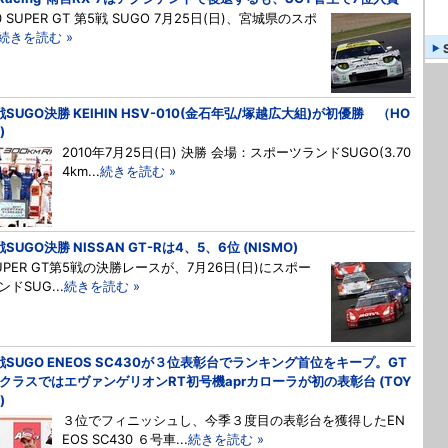
0 SUPER GT 第5戦 SUGO 7月25日(日)、宮城県のスポ
続きを読む »
戦SUGO決勝 KEIHIN HSV-010(金石年弘/塚越広大組)が初優勝 （HO
)
2010年7月25日(日) 決勝 会場：スポーツランドSUGO(3.70
4km...
続きを読む »
SUGO決勝 NISSAN GT-Rは4、5、6位 (NISMO)
PER GT第5戦の決勝レースが、7月26日(日)にスポー
ドSUG...
続きを読む »
戦SUGO ENEOS SC430が３位表彰台でランキング首位をキープ。GT
0クラスではエヴァンゲリオンRT初号機aprカローラが初の表彰台 (TOY
)
３位でフィニッシュし、今季３度目の表彰台を獲得したEN
EOS SC430 ６号車...
続きを読む »