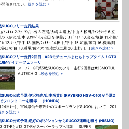
が開催されてい...
続きを読む »
戦SUGOフリー走行結果
山/ﾄﾚﾙｲｴ 2.ﾌｧｰﾏﾝ/井出 3.石浦/大嶋 4.道上/中山 5.松田/ｸｲﾝﾀﾚｯﾘ 6.立
ｲｱﾝ 7.伊沢/山本 8.ｵﾘﾍﾞｲﾗ/安田 9.伊藤/ﾋﾞﾙﾄﾞﾊｲﾑ 10.金石/塚越 11.小暮/
ﾊﾞﾙ 12.ｸｰﾄ/平手 13.脇阪/ﾛｯﾃﾗｰ 14.田中/平中 15.加藤/濱口 16.横溝/阿
7.谷口/折目 18.番場/佐々木 19.都筑/土屋 20.山野/ [...]
続きを読む »
戦SUGOフリー走行2回目 #23モチュールまたもトップタイム！GT3
はJIMゲイナーフェラーリ
スーパーGT第5戦SUGOのフリー走行2回目は#23MOTUL
AUTECH G...
続きを読む »
戦SUGO公式予選 伊沢拓也/山本尚貴組(RAYBRIG HSV-010)が予選2
でフロントローを獲得 （HONDA)
24日(土)、宮城県仙台市郊外のスポーツランドSUGOにおいて、201
続きを読む »
戦SUGO公式予選 絶好のポジションからSUGO2連覇を狙う (NISMO)
23 GT-Rと#12 GT-Rがスーパーラップへ進出 SUPER