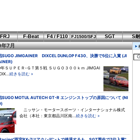
FRJ
F-Beat
F4 / F110
SGT
S
FJ1500/SFJ
10年7月
F110 CUP
FIA-F4
SFJ D-Cup
鈴鹿・岡山
筑波・冨士
SFJ日本一
Aポリス
もてぎ・菅生
SUGO JIMGAINER DIXCEL DUNLOP F430、決勝で5位に入賞 (JI
INER)
10年ＳＵＰＥＲ-ＧＴ第５戦 ＳＵＧＯ３００ｋｍ JIMGAI
IX...
続きを読む »
戦SUGO MOTUL AUTECH GT-R エンジンストップの原因について (NI
)
ニッサン・モータースポーツ・インターナショナル株式
会社（本社：東京都品川区南...
続きを読む »
 Racing"雨宮RX-7はアクシデントで後退するも、SGT菅生で7位入賞"