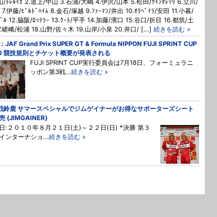
山/ﾄﾚﾙｲｴ 2.道上/中山 3.石浦/大嶋 4.伊沢/山本 5.松田/ｸｲﾝﾀﾚｯﾘ 6.立川/
ﾝ 7.伊藤/ﾋﾞﾙﾄﾞﾊｲﾑ 8.金石/塚越 9.ﾌｧｰﾏﾝ/井出 10.ｵﾘﾍﾞｲﾗ/安田 11.小暮/
ﾊﾞﾙ 12.脇阪/ﾛｯﾃﾗｰ 13.ｸｰﾄ/平手 14.加藤/濱口 15.谷口/折目 16.都筑/土
7.嵯峨/松浦 18.山野/佐々木 19.山岸/小泉 20.井口/ [...]
続きを読む »
JAF Grand Prix SUPER GT & Formula NIPPON FUJI SPRINT CUP
10 競技規則とチケット概要が発表される
FUJI SPRINT CUP実行委員会は7月18日、フォーミュラニ
ッポン第3戦...
続きを読む »
戦鈴鹿 サマースペシャルでジムゲイナーがお得なサポーターズシート
 (JIMGAINER)
日:２０１０年８月２１日(土)～２２日(日) *決勝 第３
インターナショ...
続きを読む »