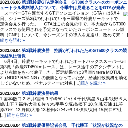
2023.06.06
第3戦鈴鹿GTA定例会見 GT300クラスへのカーボンニ
ュートラル燃料導入について、今季中は見送ることをGTAが発表
スーパーGTを運営するGTアソシエイション（GTA）は6月4
日、シリーズ第3戦の行われている三重県の鈴鹿サーキットで
定例会見を行った。 GTAはこの会見の中で、本大会からGT300
クラスでも使用される予定になっていたカーボンニュートラル燃
料（CNF）について、今シーズン中の導入を見送り、改めて来 […]
続きを読む »
2023.06.04
第3戦鈴鹿決勝 控訴が行われたためGT500クラスの競
技結果は留保
6月4日、鈴鹿サーキットで行われたオートバックススーパーGT
第3戦「鈴鹿GT450kmレース」は、レース途中のアクシデントに
より赤旗をもって終了した。暫定結果では3号車Niterra MOTUL
Z（NDDP RACING）の優勝となっていたが、給油回数義務を消化
していないため、ペナルティーの対象 […]
続きを読む »
2023.06.04
第3戦鈴鹿決勝結果
1.国本/阪口 2.坪井/宮田 3.平峰/ﾊﾞｹﾞｯﾄ 4.千代/高星 5.山本/牧野 6.大
嶋/山下 7.福住/大津 8.佐々木/平手 9.塚越/松下 10.立川/石浦 11.笹
原/ｱﾚｼﾞ 12.野尻/大湯 13.松田/ｸｲﾝﾀﾚｯﾘ 14.伊沢/太田 15.関口/中山
[...]
続きを読む »
2023.06.04
第3戦鈴鹿優勝記者会見 千代勝正「状況が状況なの