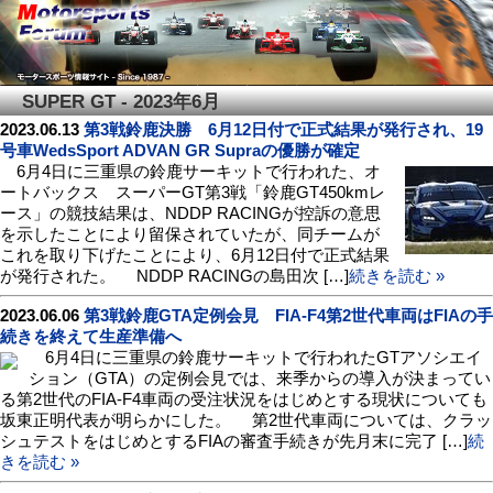
SUPER GT - 2023年6月
2023.06.13
第3戦鈴鹿決勝 6月12日付で正式結果が発行され、19
号車WedsSport ADVAN GR Supraの優勝が確定
6月4日に三重県の鈴鹿サーキットで行われた、オ
ートバックス スーパーGT第3戦「鈴鹿GT450kmレ
ース」の競技結果は、NDDP RACINGが控訴の意思
を示したことにより留保されていたが、同チームが
これを取り下げたことにより、6月12日付で正式結果
が発行された。 NDDP RACINGの島田次 […]
続きを読む »
2023.06.06
第3戦鈴鹿GTA定例会見 FIA-F4第2世代車両はFIAの手
続きを終えて生産準備へ
6月4日に三重県の鈴鹿サーキットで行われたGTアソシエイ
ション（GTA）の定例会見では、来季からの導入が決まってい
る第2世代のFIA-F4車両の受注状況をはじめとする現状についても
坂東正明代表が明らかにした。 第2世代車両については、クラッ
シュテストをはじめとするFIAの審査手続きが先月末に完了 […]
続
きを読む »