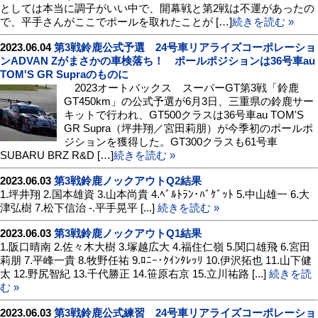
としては本当に調子がいい中で、開幕戦と第2戦は不運があったの
で、平手さんがここでポールを取れたことが […]
続きを読む »
2023.06.04
第3戦鈴鹿公式予選 24号車リアライズコーポレーショ
ンADVAN Zがまさかの車検落ち！ ポールポジションは36号車au
TOM'S GR Supraのものに
2023オートバックス スーパーGT第3戦「鈴鹿
GT450km」の公式予選が6月3日、三重県の鈴鹿サー
キットで行われ、GT500クラスは36号車au TOM'S
GR Supra（坪井翔／宮田莉朋）が今季初のポールポ
ジションを獲得した。GT300クラスも61号車
SUBARU BRZ R&D […]
続きを読む »
2023.06.03
第3戦鈴鹿ノックアウトQ2結果
1.坪井翔 2.国本雄資 3.山本尚貴 4.ﾍﾞﾙﾄﾗﾝ･ﾊﾞｹﾞｯﾄ 5.中山雄一 6.大
津弘樹 7.松下信治 -.平手晃平 [...]
続きを読む »
2023.06.03
第3戦鈴鹿ノックアウトQ1結果
1.阪口晴南 2.佐々木大樹 3.塚越広大 4.福住仁嶺 5.関口雄飛 6.宮田
莉朋 7.平峰一貴 8.牧野任祐 9.ﾛﾆｰ･ｸｲﾝﾀﾚｯﾘ 10.伊沢拓也 11.山下健
太 12.野尻智紀 13.千代勝正 14.笹原右京 15.立川祐路 [...]
続きを読
む »
2023.06.03
第3戦鈴鹿公式練習 24号車リアライズコーポレーショ