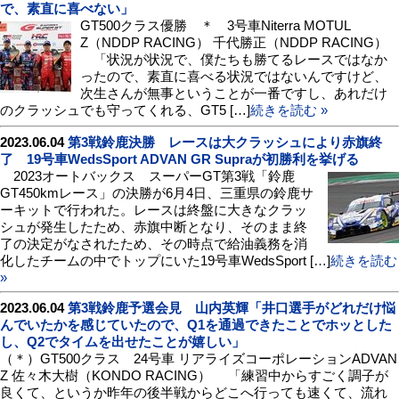
で、素直に喜べない」
GT500クラス優勝 ＊ 3号車Niterra MOTUL
Z（NDDP RACING） 千代勝正（NDDP RACING）
「状況が状況で、僕たちも勝てるレースではなか
ったので、素直に喜べる状況ではないんですけど、
次生さんが無事ということが一番ですし、あれだけ
のクラッシュでも守ってくれる、GT5 […]
続きを読む »
2023.06.04
第3戦鈴鹿決勝 レースは大クラッシュにより赤旗終
了 19号車WedsSport ADVAN GR Supraが初勝利を挙げる
2023オートバックス スーパーGT第3戦「鈴鹿
GT450kmレース」の決勝が6月4日、三重県の鈴鹿サ
ーキットで行われた。レースは終盤に大きなクラッ
シュが発生したため、赤旗中断となり、そのまま終
了の決定がなされたため、その時点で給油義務を消
化したチームの中でトップにいた19号車WedsSport […]
続きを読む
»
2023.06.04
第3戦鈴鹿予選会見 山内英輝「井口選手がどれだけ悩
んでいたかを感じていたので、Q1を通過できたことでホッとした
し、Q2でタイムを出せたことが嬉しい」
（＊）GT500クラス 24号車 リアライズコーポレーションADVAN
Z 佐々木大樹（KONDO RACING） 「練習中からすごく調子が
良くて、というか昨年の後半戦からどこへ行っても速くて、流れ