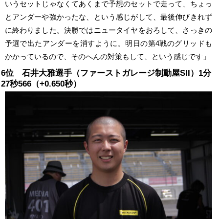
いうセットじゃなくてあくまで予想のセットで走って、ちょっ
とアンダーや強かったな、という感じがして、最後伸びきれず
に終わりました。決勝ではニュータイヤをおろして、さっきの
予選で出たアンダーを消すように。明日の第4戦のグリッドも
かかっているので、そのへんの対策もして、という感じです」
6位 石井大雅選手（ファーストガレージ制動屋SII）1分
27秒566（+0.650秒）