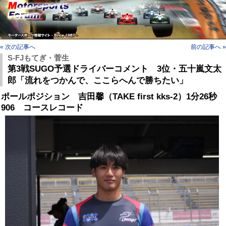
« 次の記事へ
前の記事へ »
S-FJもてぎ・菅生
第3戦SUGO予選ドライバーコメント 3位・五十嵐文太
郎「流れをつかんで、ここらへんで勝ちたい」
ポールポジション 吉田馨（TAKE first kks-2）1分26秒
906 コースレコード