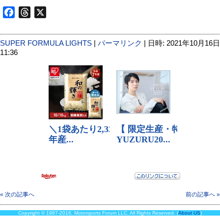
Facebook
Threads
X
SUPER FORMULA LIGHTS
|
パーマリンク
| 日時: 2021年10月16日
11:36
« 次の記事へ
前の記事へ »
Copyright © 1987-2016, Motorsports Forum LLC. All Rights Reserved. (
About US
)