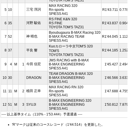
TOYOTA TOM'S TAZ31
MAX RACING 320
三宅 淳詞
5
10
Rn-sports
R1'43.711
0.77
SPIESS A41
RS FINE K&N 320
河野 駿佑
6
35
RS FINE
R1'43.837
0.90
TOYOTA TOM'S TAZ31
Byoubugaura B-MAX Racing 320
神 晴也
7
52
B-MAX RACING TEAM
R1'44.045
1.112
SPIESS A41
Kuoカローラ中京TOM'S 320
8
37
平良 響
R1'44.185
1.25
TOM'S
TOYOTA TOM'S TAZ31
JMS RACING with B-MAX
今田 信宏
9
4
M
1
B-MAX ENGINEERING
1'45.427
2.49
SPIESS A41
TEAM DRAGON B-MAX 320
10
30
DRAGON
B-MAX ENGINEERING
1'46.566
3.63
SPIESS A41
MAX RACING RN 320
植田 正幸
11
11
M
2
Rn-sports
1'47.688
4.75
SPIESS A41
B-MAX ENGINEERING 320
12
51
M
3
SYUJI
B-MAX ENGINEERING
1'50.812
7.87
SPIESS A41
---- 以上基準タイム（110% - 1'53.444）予選通過 ----
'R'マークは従来のコースレコード（1'44.514）を更新した。