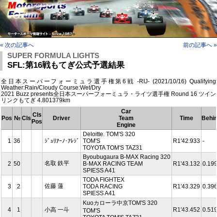
« 次の記事へ
前の記事へ »
SUPER FORMULA LIGHTS
SFL:第16戦もてぎ公式予選結果
全日本スーパーフォーミュラ選手権第6戦 -RIJ- (2021/10/16) Qualifying
Weather:Rain/Cloudy Course:Wet/Dry
2021 Buzz presents全日本スーパーフォーミュラ・ライツ選手権 Round 16 ツイン
リンクもてぎ 4.801379km
Car
Cls
Pos
№
Cls
Driver
Team
Time
Behi
Pos
Engine
Deloitte. TOM'S 320
1
36
ｼﾞｭﾘｱｰﾉ･ｱﾚｼﾞ
TOM'S
R1'42.933
-
TOYOTA TOM'S TAZ31
Byoubugaura B-MAX Racing 320
名取 鉄平
2
50
B-MAX RACING TEAM
R1'43.132
0.19
SPIESS A41
TODA FIGHTEX
佐藤 蓮
3
2
TODA RACING
R1'43.329
0.39
SPIESS A41
Kuoカローラ中京TOM'S 320
4
1
小高 一斗
R1'43.452
0.51
TOM'S