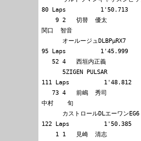
80 Laps          1'50.713

    9 2   切替  優太             保田  健雄             
関口  智音            

      オールージュDLBPμRX7           94              
95 Laps          1'45.999

   52 4   西垣内正義             渡辺    明            

      5ZIGEN PULSAR                   78             
111 Laps          1'48.812

   73 4   前嶋  秀司             小島  一浩             
中村    旬            

      カストロールDLエーワンEG6       67             
122 Laps          1'50.385

    1 1   見崎  清志             粕谷  俊二            
