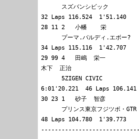
      スズバンシビック               157 6:01'21.800  
32 Laps 116.524  1'51.140

28 11 2   小幡    栄             玉本  
      プーマ.バルディ.エボー?       155 6:01'07.326  
34 Laps 115.116  1'42.707

29 99 4   田嶋  栄一             茂木  
木下  正治            

      5ZIGEN CIVIC                   143 
6:01'20.221  46 Laps 106.141 
30 23 1   砂子  智彦             山田  
      プリンス東京フジツボ・GTR      141 6:00'54.537  
48 Laps 104.780  1'39.773

---------------------------