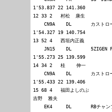
1'53.837 22 141.360

12 33 2   村松  康生             三好  正己              
    CN9A    DL       カストロール・サイコモスエボ? 
1'54.327 19 140.754

13 52 4   西垣内正義             渡辺    明              
    JN15    DL       5ZIGEN PULSAR                  
1'55.273 25 139.599

14 34 2   桂    伸一             塚原    久             
    CN9A    DL       カストロール・サイコモスエボ? 
1'55.433 22 139.406

15 68 4   福田よしのぶ           八木  宏
吉野  雅夫            

    EK4     DL       RBチャンプ・シグナルシビック   