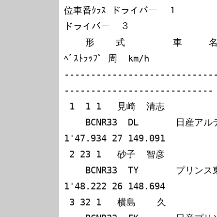
位車番ｸﾗｽ ドライバー  １         ドライ
ドライバー  ３

    形    式         車     名                      
ﾍﾞｽﾄﾗｯﾌﾟ 周  km/h

----------------------------
----------------------------

 1  1 1   見崎  清志             粕谷  俊二                                   

    BCNR33  DL       日産アルティアDUNLOP GTR       
1'47.934 27 149.091

 2 23 1   砂子  智彦             山田  英二                                   

    BCNR33  TY       プリンス東京フジツボ・GTR      
1'48.222 26 148.694

 3 32 1   横島    久             竹内  浩典                                   
