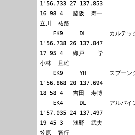
1'56.733 27 137.853

16 98 4   脇阪  寿一             佐藤  
立川  祐路            

    EK9     DL       カルテックスシビックR          
1'56.738 26 137.847

17 95 4   織戸    学             市嶋  
小林  且雄            

    EK9     YH       スプーンシビックタイプR        
1'56.868 20 137.694

18 58 4   吉田  寿博             山野  哲也              
    EK4     DL       アルパインDUNLOPシビック       
1'57.035 24 137.497

19 45 3   浅野  武夫             坂井  
笠原  智行            
