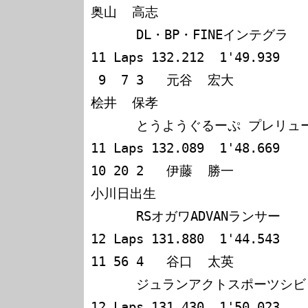
奥山  高志            

      DL・BP・FINEインテグラ         178 6:01'05.052  
11 Laps 132.212  1'49.939

 9  7 3   元谷  宏大             黒木  健次             
桧井  保孝            

      とうようぐるーぷ プレリュード  178 6:01'25.190  
11 Laps 132.089  1'48.669

10 20 2   伊藤  勝一             細野  
小川日出生            

      RSオガワADVANランサー          177 5:59'57.598  
12 Laps 131.880  1'44.543

11 56 4   谷口  太英             辻    
      ジュランアクトスポーツシビック 177 6:01'11.450  
12 Laps 131.430  1'50.023
