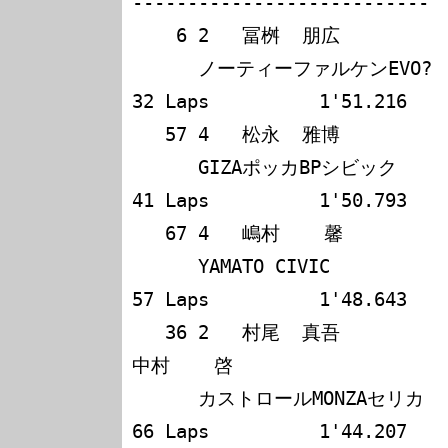
---------------------------

    6 2   冨桝  朋広             柳生  治男            

      ノーティーファルケンEVO?      157              
32 Laps          1'51.216

   57 4   松永  雅博             伊藤  直澄            

      GIZAポッカBPシビック           148              
41 Laps          1'50.793

   67 4   嶋村    馨             大場  次雄            

      YAMATO CIVIC                   132              
57 Laps          1'48.643

   36 2   村尾  真吾             舘    信吾             
中村    啓            

      カストロールMONZAセリカ        123              
66 Laps          1'44.207
