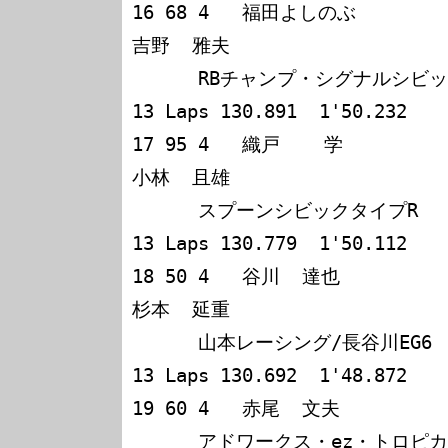
16 68 4   福田よしのぶ           八木  宏
吉野  雅夫            

      RBチャンプ・シグナルシビック   176 6:00'37.828  
13 Laps 130.891  1'50.232

17 95 4   織戸    学             市嶋  
小林  且雄            

      スプーンシビックタイプR        176 6:00'56.345  
13 Laps 130.779  1'50.112

18 50 4   谷川  達也             窪田  
杉本  延重            

      山本レーシング/長谷川EG6       176 6:01'10.705  
13 Laps 130.692  1'48.872

19 60 4   赤尾  文夫             鈴木  
      アドワークス・ez・トロピカル   175 6:01'21.048  