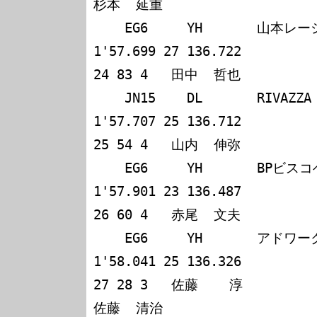
杉本  延重            

    EG6     YH       山本レーシング/長谷川EG6       
1'57.699 27 136.722

24 83 4   田中  哲也             石川    朗              
    JN15    DL       RIVAZZA PULSAR                 
1'57.707 25 136.712

25 54 4   山内  伸弥             浅見    武              
    EG6     YH       BPビスコベータアンクルシビック 
1'57.901 23 136.487

26 60 4   赤尾  文夫             鈴木  恵一              
    EG6     YH       アドワークス・ez・トロピカル   
1'58.041 25 136.326

27 28 3   佐藤    淳             山口  
佐藤  清治            
