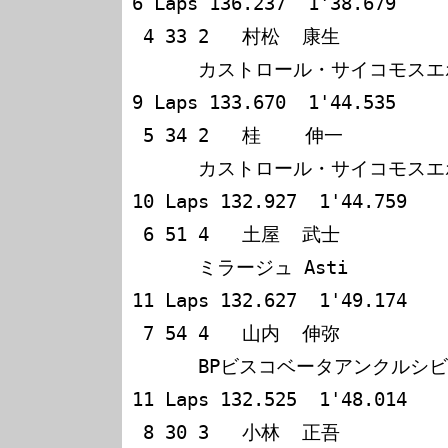
6 Laps 136.237  1'38.679

 4 33 2   村松  康生             三好  正己            

      カストロール・サイコモスエボ? 180 6:01'09.545   
9 Laps 133.670  1'44.535

 5 34 2   桂    伸一             塚原    久            

      カストロール・サイコモスエボ? 179 6:01'09.629  
10 Laps 132.927  1'44.759

 6 51 4   土屋  武士             千田  富之            

      ミラージュ Asti                178 5:59'57.180  
11 Laps 132.627  1'49.174

 7 54 4   山内  伸弥             浅見    武            

      BPビスコベータアンクルシビック 178 6:00'13.784  
11 Laps 132.525  1'48.014

 8 30 3   小林  正吾             松本  晴彦             