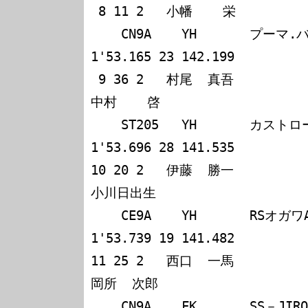
 8 11 2   小幡    栄             玉本  秀幸                                   

    CN9A    YH       プーマ.バルディ.エボー?       
1'53.165 23 142.199

 9 36 2   村尾  真吾             舘    信吾             
中村    啓            

    ST205   YH       カストロールMONZAセリカ        
1'53.696 28 141.535

10 20 2   伊藤  勝一             細野  
小川日出生            

    CE9A    YH       RSオガワADVANランサー          
1'53.739 19 141.482

11 25 2   西口  一馬             小東  
岡所  次郎            

    CN9A    FK       SS－JIRO ランサーエボ?        