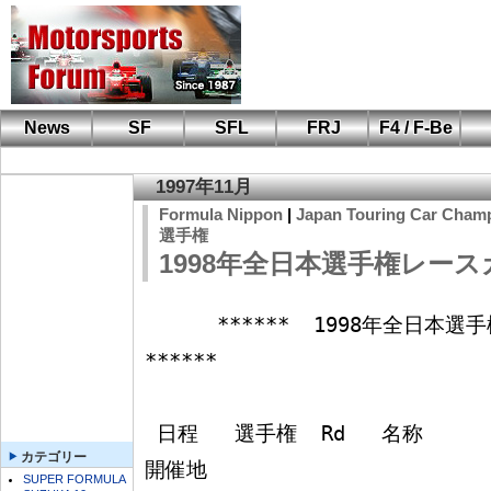
News
SF
SFL
FRJ
F4 / F-Be
F110 CUP
FIA-F4
F-Beat
も
SF
鈴
筑
S
A
1997年11月
Formula Nippon
|
Japan Touring Car Cham
選手権
1998年全日本選手権レース
      ******  1998年全日本選手権レースカレンダー(改訂版)  
******

 日程   選手権  Rd   名称                                        
カテゴリー
開催地

SUPER FORMULA