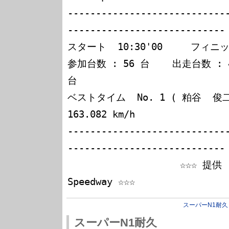
----------------------------
----------------------------

スタート  10:30'00     フィニッシ
参加台数 : 56 台    出走台数 : 4
台

ベストタイム  No. 1 ( 粕谷  俊二 ) 
163.082 km/h

----------------------------
----------------------------

                    ☆☆☆ 提供 : Fuji International 
スーパーN1耐久
スーパーN1耐久