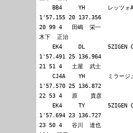
    BB4     YH       レッツォADVANプレリュード      
1'57.155 20 137.356

20 99 4   田嶋  栄一             茂木  
木下  正治            

    EK4     DL       5ZIGEN CIVIC                   
1'57.491 25 136.964

21 51 4   土屋  武士             千田  富之              
    CJ4A    YH       ミラージュ Asti                
1'57.570 25 136.872

22 53 4   原    貴彦             小林  敬一              
    EK4     TY       5ZIGEN CIVIC                   
1'57.694 23 136.727

23 50 4   谷川  達也             窪田  