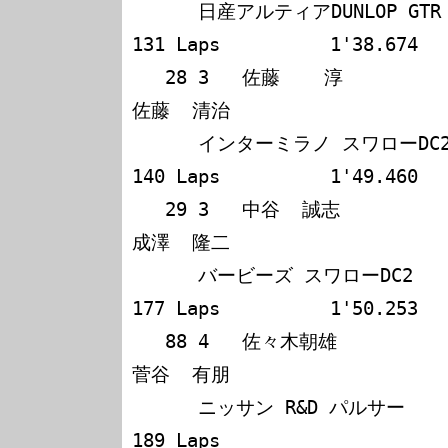
      日産アルティアDUNLOP GTR        58             
131 Laps          1'38.674

   28 3   佐藤    淳             山口  吉明             
佐藤  清治            

      インターミラノ スワローDC2      49             
140 Laps          1'49.460

   29 3   中谷  誠志             高木  雅宏             
成澤  隆二            

      バービーズ スワローDC2          12             
177 Laps          1'50.253

   88 4   佐々木朝雄             青木  孝行             
菅谷  有朋            

      ニッサン R&D パルサー            0             
189 Laps                  
