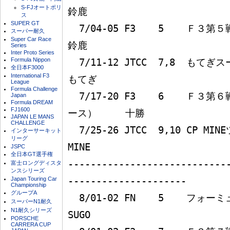
S-FJオートポリ
鈴鹿

ス
SUPER GT
  7/04-05 F3    5    Ｆ３第５戦                                  
スーパー耐久
Super Car Race
鈴鹿

Series
Inter Proto Series
Formula Nippon
  7/11-12 JTCC  7,8  もてぎスーパーツーリングカーレース          
全日本F3000
International F3
もてぎ

League
Formula Challenge
  7/17-20 F3    6    Ｆ３第６戦（NICOS CUP十勝24時間レ
Japan
Formula DREAM
FJ1600
ース）     十勝

JAPAN LE MANS
CHALLENGE
  7/25-26 JTCC  9,10 CP MINEツーリングカーレース                 
インターサーキット
リーグ
MINE

JSPC
全日本GT選手権
----------------------------
富士ロングディスタ
ンスシリーズ
Japan Touring Car
---------------------

Championship
グループA
  8/01-02 FN    5    フォーミュラニッポン第５戦                  
スーパーN1耐久
N1耐久シリーズ
SUGO

PORSCHE
CARRERA CUP