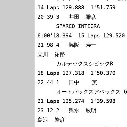
14 Laps 129.888  1'51.759

20 39 3   井田  雅彦             磯田  
      SPARCO INTEGRA                 174 
6:00'18.394  15 Laps 129.520 
21 98 4   脇阪  寿一             佐藤  
立川  祐路            

      カルテックスシビックR          171 6:00'12.999  
18 Laps 127.318  1'50.370

22 44 1   田中    実             新田  
      オートバックスアペックス GTR   168 5:59'40.369  
21 Laps 125.274  1'39.598

23 12 2   輿水  敏明             三好  
島沢  隆彦            
