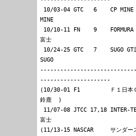
 10/03-04 GTC   6    CP MINE GT RACE                             
MINE

 10/10-11 FN    9    FORMURA NIPPON FUJI FINAL                   
富士

 10/24-25 GTC   7    SUGO GT選手権レース大会                     
SUGO

----------------------------
---------------------

(10/30-01 F1         Ｆ１日本ＧＰ                           
鈴鹿  )

 11/07-08 JTCC 17,18 INTER-TEC                                   
富士

(11/13-15 NASCAR     サンダースペシャル              