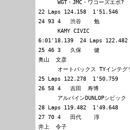
      WGT・JMC・ワコーズエボ?       167 6:00'44.729  
22 Laps 124.158  1'51.546

24 93 4   渋谷    勉             服部  
      KAMY CIVIC                     165 
6:01'18.139  24 Laps 122.482 
25 46 3   久保    健             吉田  
奥山  文彦            

      オートバックス TYインテグラ    164 5:59'42.758  
25 Laps 122.278  1'50.759

26 58 4   吉田  寿博             山野  
      アルパインDUNLOPシビック       161 6:01'23.617  
28 Laps 119.482  1'49.648

27 70 4   田代    淳             錦織  
井上  令子            
