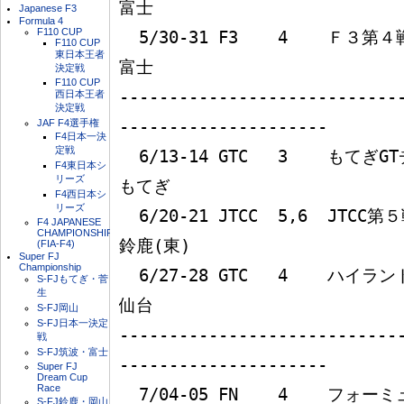
富士

Japanese F3
Formula 4
F110 CUP
  5/30-31 F3    4    Ｆ３第４戦                                  
F110 CUP
東日本王者
富士

決定戦
F110 CUP
----------------------------
西日本王者
決定戦
JAF F4選手権
---------------------

F4日本一決
定戦
  6/13-14 GTC   3    もてぎGTチャンピオンレース                  
F4東日本シ
リーズ
もてぎ

F4西日本シ
リーズ
  6/20-21 JTCC  5,6  JTCC第５戦＆第６戦                          
F4 JAPANESE
CHAMPIONSHIP
鈴鹿(東)

(FIA-F4)
Super FJ
Championship
  6/27-28 GTC   4    ハイランドＧＴ選手権レース大会              
S-FJもてぎ・菅
生
仙台

S-FJ岡山
S-FJ日本一決定
----------------------------
戦
S-FJ筑波・富士
---------------------

Super FJ
Dream Cup
Race
  7/04-05 FN    4    フォーミュラニッポン第４戦                  
S-FJ鈴鹿・岡山