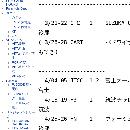
SUZUKA 10
----------------------------
HOURS
Forumula Beat
---------------------

カート
カデット
  3/21-22 GTC   1    SUZUKA GT 300km                             
FS125東地域
FS125西地域
鈴鹿

KF
OK
VITA CLUB
( 3/26-28 CART       バドワイザー500                   
VITA鈴鹿
VITA岡山
もてぎ)

VITAもてぎ・菅
生
----------------------------
FCR-VITA
VITA筑波・袖ケ
---------------------

浦
VITA筑波
  4/04-05 JTCC  1,2  富士スーパーツーリングカーレース            
FJ1500
FJ1500鈴鹿・
岡山
富士

FJ1500もて
ぎ・菅生
  4/18-19 F3    1    筑波チャレンヂカップレース                  
FJ1500筑波・
富士
筑波

TCRジャパンシリー
ズ
  4/25-26 FN    1    フォーミュラニッポン第１戦                  
TCR JAPAN
SATURDAY
鈴鹿

TCR JAPAN