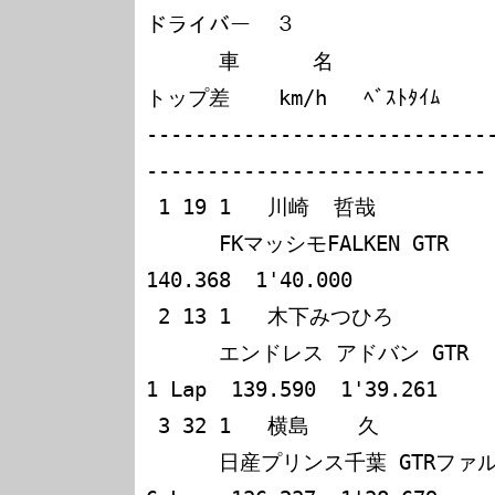
ドライバー  ３

      車      名                    周回    所要時間 
トップ差    km/h   ﾍﾞｽﾄﾀｲﾑ

----------------------------
----------------------------

 1 19 1   川崎  哲哉             木下  隆之            

      FKマッシモFALKEN GTR           189 6:01'07.178          
140.368  1'40.000

 2 13 1   木下みつひろ           菊地    靖            

      エンドレス アドバン GTR        188 6:01'12.795   
1 Lap  139.590  1'39.261

 3 32 1   横島    久             竹内  浩典            

      日産プリンス千葉 GTRファルケン 183 6:00'15.470   