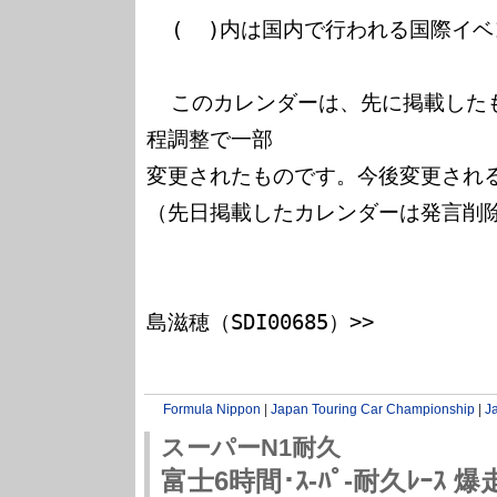
  (  )内は国内で行われる国際イベント

  このカレンダーは、先に掲載したものから国際イベントとの日
程調整で一部

変更されたものです。今後変更される
（先日掲載したカレンダーは発言削除
                               << FMOTOR4F Sys
島滋穂（SDI00685）>>

Formula Nippon
|
Japan Touring Car Championship
|
J
スーパーN1耐久
富士6時間･ｽ-ﾊﾟ-耐久ﾚｰｽ 