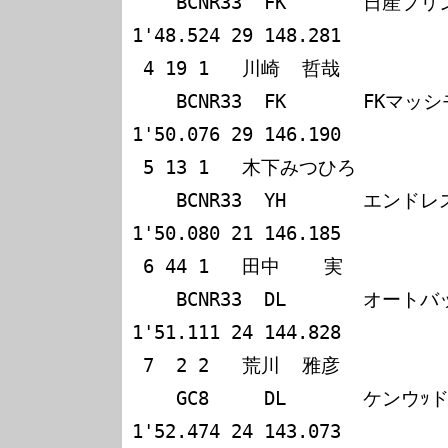
    BCNR33  FK       日産プリンス千葉 GTRファルケン 
1'48.524 29 148.281

 4 19 1   川崎  哲哉             木下  隆之                                   

    BCNR33  FK       FKマッシモFALKEN GTR           
1'50.076 29 146.190

 5 13 1   木下みつひろ           菊地    靖                                   

    BCNR33  YH       エンドレス アドバン GTR        
1'50.080 21 146.185

 6 44 1   田中    実             新田  守男                                   

    BCNR33  DL       オートバックスアペックス GTR   
1'51.111 24 144.828

 7  2 2   荒川  雅彦             清水  和夫                                   

    GC8     DL       ケンウｯドアイフェルインプレｯサ 
1'52.474 24 143.073
