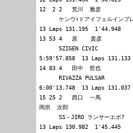
12  2 2   荒川  雅彦             清水  
      ケンウｯドアイフェルインプレｯサ 176 5:59'47.575  
13 Laps 131.195  1'44.948

13 53 4   原    貴彦             小林  
      5ZIGEN CIVIC                   176 
5:59'57.858  13 Laps 131.133 
14 83 4   田中  哲也             石川   
      RIVAZZA PULSAR                 176 
6:00'13.748  13 Laps 131.037 
15 25 2   西口  一馬             小東  
岡所  次郎            

      SS－JIRO ランサーエボ?        176 6:00'22.798  
13 Laps 130.982  1'45.445
