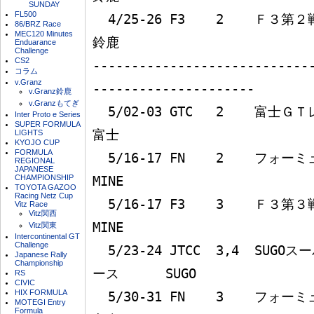
SUNDAY
FL500
  4/25-26 F3    2    Ｆ３第２戦                                  
86/BRZ Race
MEC120 Minutes
鈴鹿

Enduarance
Challenge
CS2
----------------------------
コラム
v.Granz
---------------------

v.Granz鈴鹿
v.Granzもてぎ
  5/02-03 GTC   2    富士ＧＴレース大会                          
Inter Proto e Series
SUPER FORMULA
富士

LIGHTS
KYOJO CUP
FORMULA
  5/16-17 FN    2    フォーミュラニッポン第２戦                  
REGIONAL
JAPANESE
CHAMPIONSHIP
MINE

TOYOTA GAZOO
Racing Netz Cup
  5/16-17 F3    3    Ｆ３第３戦                                  
Vitz Race
Vitz関西
MINE

Vitz関東
Intercontinental GT
Challenge
  5/23-24 JTCC  3,4  SUGOスーパーツーリングカー選手権レ
Japanese Rally
Championship
ース      SUGO

RS
CIVIC
HIX FORMULA
  5/30-31 FN    3    フォーミュラニッポン第３戦                  
MOTEGI Entry
Formula