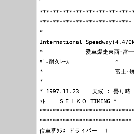
****************************
****************************

*                            
International Speedway(4.470k
*             愛車爆走東西･
ﾊﾟ-耐久ﾚｰｽ              *

*                      富士･爆走６時間 レース結果表 
*

* 1997.11.23    天候 : 曇り時
ｯﾄ    ＳＥＩＫＯ TIMING *

****************************
****************************

位車番ｸﾗｽ ドライバー  １         ドライ