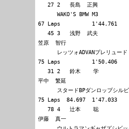
   27 2   長島  正興             牧口  規雄            

      WAKO'S BMW M3                  122              
67 Laps          1'44.761

   45 3   浅野  武夫             坂井  孝郎             
笠原  智行            

      レッツォADVANプレリュード      114              
75 Laps          1'50.406

   31 2   鈴木    学             竹添  謙枝             
平中  繁延            

      スタードBPダンロップシルビア   114 6:00'59.374  
75 Laps  84.697  1'47.033

   78 4   辻本    聡             佐藤  久実             
伊藤  真一            

      ウルトラマンギャザズシビック   109              