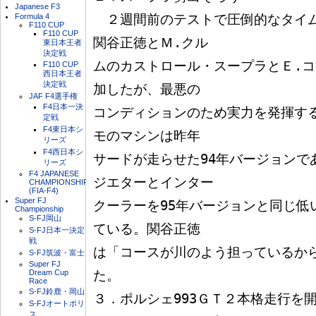
Japanese F3
Formula 4
　２週間前のテストで圧倒的なタイ
F110 CUP
F110 CUP
関谷正徳とＭ.クル

東日本王者
決定戦
ムのカストロール・スープラとＥ.
F110 CUP
西日本王者
決定戦
加したが、最悪の

JAF F4選手権
F4日本一決
コンディションのため実力を発揮す
定戦
F4東日本シ
モのマシンは昨年

リーズ
F4西日本シ
サードが走らせた94年バージョンで
リーズ
F4 JAPANESE
ジエターとインター

CHAMPIONSHIP
(FIA-F4)
Super FJ
クーラーを95年バージョンと同じ低
Championship
S-FJ岡山
ている。関谷正徳

S-FJ日本一決定
戦
は「コースが川のよう担っているか
S-FJ筑波・富士
Super FJ
Dream Cup
た。

Race
S-FJ鈴鹿・岡山
３．ポルシェ993ＧＴ２本格走行を開
S-FJオートポリ
ス