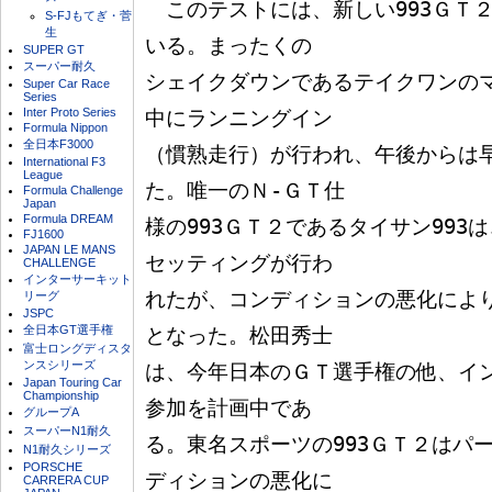
　このテストには、新しい993ＧＴ
S-FJもてぎ・菅
生
いる。まったくの

SUPER GT
スーパー耐久
シェイクダウンであるテイクワンの
Super Car Race
Series
Inter Proto Series
中にランニングイン

Formula Nippon
全日本F3000
（慣熟走行）が行われ、午後からは
International F3
League
た。唯一のＮ-ＧＴ仕

Formula Challenge
Japan
Formula DREAM
様の993ＧＴ２であるタイサン993
FJ1600
JAPAN LE MANS
セッティングが行わ

CHALLENGE
インターサーキット
れたが、コンディションの悪化によ
リーグ
JSPC
全日本GT選手権
となった。松田秀士

富士ロングディスタ
ンスシリーズ
は、今年日本のＧＴ選手権の他、イ
Japan Touring Car
Championship
参加を計画中であ

グループA
スーパーN1耐久
る。東名スポーツの993ＧＴ２はパ
N1耐久シリーズ
PORSCHE
ディションの悪化に

CARRERA CUP