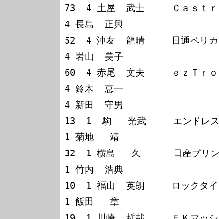
73  4 土屋  武士     Ｃａｓｔｒ
4 長島  正興

52  4 沖友  龍晴     日通ペリカン
4 岩山  美子

60  4 赤尾  文夫     ｅｚＴｒ
4 鈴木  恵一

4 新田  守男

13  1  駒   光武     エンドレス
1 菊地   靖

32  1 横島   久      日産プリ
1 竹内  浩典

10  1 福山  英朗     ロックタイト
1 飯田   章

19  1 川崎  哲哉     ＦＫマッシ