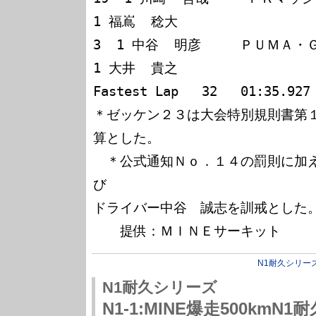
1 福嶌  稔大

3  1 中谷  明彦     ＰＵＭＡ・ＧＴＯ
1 大井  貴之

Fastest Lap   32   01:35.927 
＊ゼッケン２３は大会特別規則書第
算とした。

　＊公式通知Ｎｏ．１４の罰則に加
び

ドライバー中谷　誠志を訓戒とした。
N1耐久シリー
N1耐久シリーズ
N1-1:MINE爆走500km