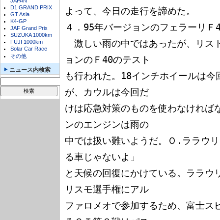
JAPAN
D1 GRAND PRIX
よって、今日の走行を諦めた。

GT Asia
K4-GP
４．95年バージョンのフェラーリＦ4
JAF Grand Prix
SUZUKA 1000km
　激しい雨の中ではあったが、リスト
FUJI 1000km
Solar Car Race
その他
ョンのＦ40のテスト

ニュース内検索
も行われた。18インチホイールは今
が、カウルは今回だ

けは応急対策のものを使わなければな
ンのエンジンは雨の

中では扱い難いようだ。Ｏ.ララウ
る車じゃないよ」

と天候の回復にかけている。ララウ
リスモ選手権にアル

ファロメオで参加するため、富士ス