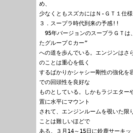
め、

少なくともスズカにはＮ-ＧＴ１仕様
３．スープラ時代到来の予感!!

　95年バージョンのスープラＧＴは
たグループＣカー”

への道を歩んでいる。エンジンはさ
のことは重心を低く

するばかりかシャシー剛性の強化を
での回頭性を良好な

ものとしている。しかもラジエター
置に水平にマウント

されて、エンジンルームを覗いた限
ことは難しいほどで

ある。３月14～15日に鈴鹿サーキ