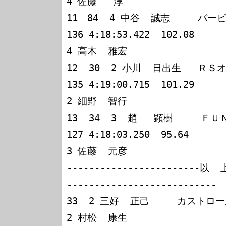
4 佐藤   淳

11　84  4 中谷  誠志     バ
136 4:18:53.422  102.08

4 高木  雅宏

12  30  2 小川  日出生   ＲＳオガワランサー 
135 4:19:00.715  101.29

2 細野  智行

13  34  3  趙   顕樹    
127 4:18:03.250  95.64

3 佐藤  元彦

------------------------以 
---------------------------

33  2 三好  正己     カストロー
2 村松  康生
