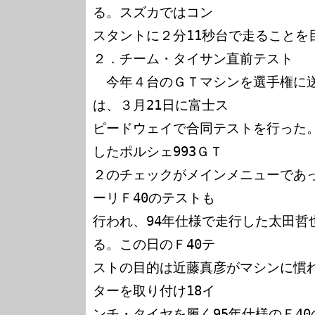
る。スズカではコン

スタントに２分11秒台で走ることを
２．チーム・タイサン直前テスト

　今年４台のＧＴマシンを選手権に
は、３月21日に富士ス

ピードウェイで合同テストを行った
したポルシェ993ＧＴ

２のチェックがメインメニューであ
ーリＦ40のテストも

行われ、94年仕様で走行した太田哲
る。この日のＦ40テ

ストの目的は近藤真彦がマシンに慣
ターを取り付け18イ

ンチ・タイヤを履く95年仕様のＦ40