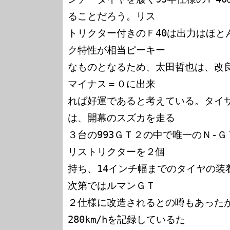
ることだろう。リス

トリクター付きのＦ40は出力はほと
ク特性が相当ピーキー

なものとなるため、太田哲也は、改
マイナス＝０に出来

れば好運であると考えている。タイサ
は、開幕のスズカを走る

３台の993ＧＴ２の中で唯一のＮ-Ｇ
リストリクターを２個

持ち、14インチ幅までのタイヤの装
次第ではルマンＧＴ

２仕様に改造されるとの噂もあった
280km/hを記録しているた
