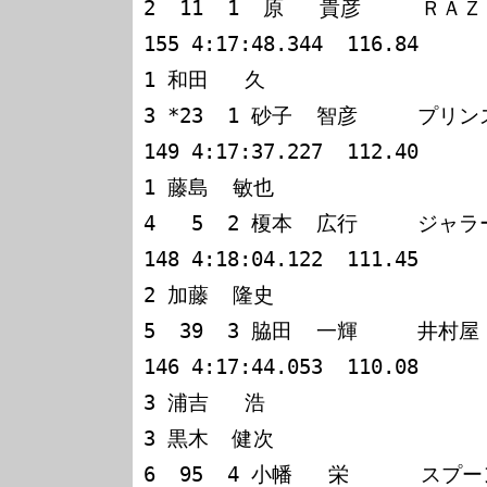
2  11  1  原   貴彦     Ｒ
155 4:17:48.344  116.84

1 和田   久

3 *23  1 砂子  智彦     プリ
149 4:17:37.227  112.40

1 藤島  敏也

4   5  2 榎本  広行     ジ
148 4:18:04.122  111.45

2 加藤  隆史

5  39  3 脇田  一輝     井
146 4:17:44.053  110.08

3 浦吉   浩

3 黒木  健次

6  95  4 小幡   栄      スプーン  シビック 