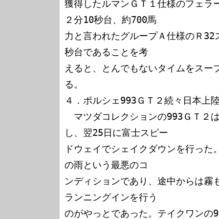
獲得したルマンＧＴ１仕様のフェラー
２分10秒台、約700馬

力と言われたグループＡ仕様のＲ32
秒台であることを考

えると、とんでもないタイムをスー
る。

４．ポルシェ993ＧＴ２続々日本上陸
　マツダコレクションの993ＧＴ２
し、翌25日に富士スピー

ドウェイでシェイクダウンを行った
の雨という最悪のコ

ンディションであり、途中からは霧も
ランニングインを行う

のがやっとであった。テイクワンの9