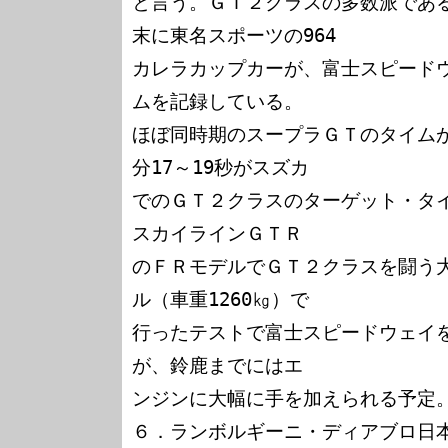
と言う。ＧＴ２クラスの多数派である
末に東名スポーツの964

カレラカップカーが、富士スピードウ
ムを記録している。

ほぼ同時期のスープラＧＴのタイムが
分17～19秒がスズカ

でのＧＴ２クラスのターゲット・タイ
スカイラインＧＴＲ

のＦＲモデルでＧＴ２クラスを闘う
ル（車重1260㎏）で

行ったテストで富士スピードウェイを
が、鈴鹿までにはエ

ンジンに大幅に手を加えられる予定。
６．ランボルギーニ・ディアブロ日本