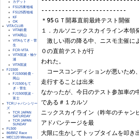
カデット
FS125東地域
-------------------------

FS125西地域
KF
＊95ＧＴ開幕直前最終テスト開催

OK
VITA CLUB
１．カルソニックスカイライン本領発
VITA鈴鹿
VITA岡山
　激しい雨の降る中、ニスモ主催によ
VITAもてぎ・菅
生
０の直前テストが行

FCR-VITA
VITA筑波・袖ケ
浦
われた。

VITA筑波
FJ1500
　コースコンディションが悪いため
FJ1500鈴鹿・
岡山
走行することは出来

FJ1500もて
ぎ・菅生
なかったが、今日のテスト参加車の
FJ1500筑波・
富士
である＃１カルソ

TCRジャパンシリー
ズ
ニックスカイライン（昨年のチャン
TCR JAPAN
SATURDAY
TCR JAPAN
アドバンテージを最

SUNDAY
FL500
大限に生かしてトップタイムを叩き
86/BRZ Race
MEC120 Minutes