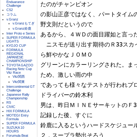
Enduarance
たのがチャンピオン

Challenge
CS2
の影山正彦ではなく、パートタイム
コラム
v.Granz
野文則だというので

v.Granzもてぎ
v.Granz鈴鹿
あるから、４ＷＤの面目躍如と言った
Inter Proto e Series
SUPER FORMULA
LIGHTS
　ニスモが送り出す期待のＲ33スカ
KYOJO CUP
FORMULA
ら鮮やかなＪＯＭＯ

REGIONAL
JAPANESE
CHAMPIONSHIP
グリーンにカラーリングされた。ま
TOYOTA GAZOO
Racing Netz Cup
Vitz Race
ため、激しい雨の中

Vitz関西
Vitz関東
であっても様々なテストが行われプ
Intercontinental GT
Challenge
ドライバーの鈴木利

Japanese Rally
Championship
RS
男は、昨日ＭＩＮＥサーキットのＦ3
CIVIC
HIX FORMULA
記録した後、すぐに

MOTEGI Entry
Formula
SUPER FORMULA
鈴鹿に入るというハードスケジュール
SUZUKA 10
HOURS
２．スープラ勢出そろう

Forumula Beat