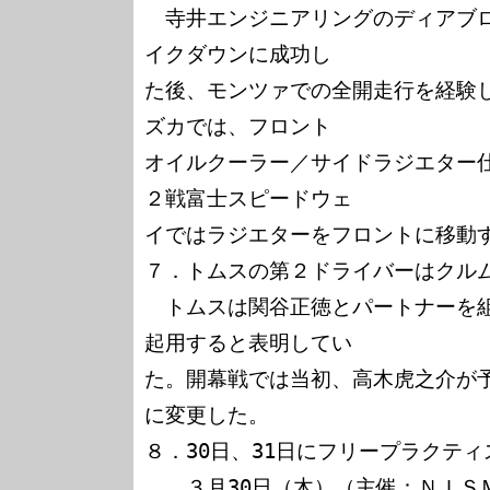
　寺井エンジニアリングのディアブ
イクダウンに成功し

た後、モンツァでの全開走行を経験
ズカでは、フロント

オイルクーラー／サイドラジエター
２戦富士スピードウェ

イではラジエターをフロントに移動す
７．トムスの第２ドライバーはクルム
　トムスは関谷正徳とパートナーを
起用すると表明してい

た。開幕戦では当初、高木虎之介が
に変更した。

８．30日、31日にフリープラクティ
　　３月30日（木）（主催：ＮＩＳＭ