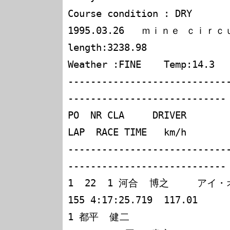
Course condition : DRY

1995.03.26   ｍｉｎｅ ｃｉｒｃｕｉ
length:3238.98

Weather :FINE    Temp:14.3

----------------------------
----------------------------

PO  NR CLA     DRIVER              CAR    
LAP  RACE TIME   km/h

----------------------------
----------------------------

1  22  1 河合  博之     アイ・オートＧＴＲ  
155 4:17:25.719  117.01

1 都平  健二
