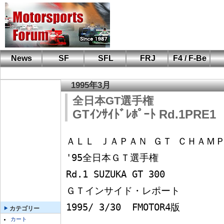
News
SF
SFL
FRJ
F4 / F-Be
F110 CUP
FIA-F4
F-Beat
も
SF
鈴
筑
S
A
1995年3月
全日本GT選手権
GTｲﾝｻｲﾄﾞﾚﾎﾟｰﾄ Rd.1PRE1
ＡＬＬ ＪＡＰＡＮ ＧＴ ＣＨＡＭＰ
'95全日本ＧＴ選手権                                    
Rd.1 SUZUKA GT 300

ＧＴインサイド・レポート            Ｎｏ
1995/ 3/30  FMOTOR4版

カテゴリー
カート
----------------------------