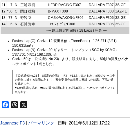
11
7
N
三浦 和樹
HFDP RACING F307
DALLARA F307
3S-GE
12
*50
C
関口 雄飛
B-MAX F308
DALLARA F308
1AZ-FE
13
77
N
野呂 立
CMS☆WAKOS☆F306
DALLARA F306
3S-GE
14
6
N
石川 資章
ｺﾙｻ･ｽｸｰﾃﾞﾘｱF306
DALLARA F306
3S-GE
---- 以上規定周回数 ( 18 Laps ) 完走 ----
Fastest Lap(C): CarNo.12 安田裕信（ThreeBond） 1'36.271 (3/21)
150.631km/h
Fastest Lap(N): CarNo.20 ギャリー・トンプソン（SGC by KCMG）
1'37.701 (4/21) 168.133km/h
CarNo.50は、公式通知No.23により、競技結果に対し、60秒加算及びペナ
ルティポイント1点とした。
【公式通知No.23】（裁定の公示） F3 #12より出された、#50のレース中
の行為に対する抗議に対して、審査委員会は慎重に審議した結果、下記の通
り裁定した。
#12の抗議を認め、#50の競技結果に対し60秒加算し、ペナルティポイント1
点を科す。
Facebook
Threads
X
Japanese F3
|
パーマリンク
| 日時: 2011年6月12日 17:22