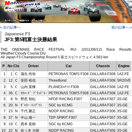
« 次の記事へ
前の記事へ »
Japanese F3
JF3:第5戦富士決勝結果
THE ONEMAKE RACE FESTIVAL -RIJ- (2011/06/12) Race Results
Weather:Cloudy Course:Dry
All Japan F3 Championship Round 5 富士スピードウェイ 4.563 km
P
No
Cls
Driver
Car
Chassis
Engine
1
1
C
蒲生 尚弥
PETRONAS TOM'S F308
DALLARA F308
1AZ-FE
2
12
C
安田 裕信
ThreeBond
DALLARA F308
SR20VE
3
5
C
山内 英輝
PLANEXﾊﾅｼﾏ F308
DALLARA F308
1AZ-FE
4
36
C
ﾘﾁｬｰﾄﾞ･ﾌﾞﾗｯﾄﾞﾚｰ
PETRONAS TOM'S F308
DALLARA F308
1AZ-FE
5
8
N
野尻 智紀
HFDP RACING F307
DALLARA F307
3S-GE
6
20
N
ｷﾞｬﾘｰ･ﾄﾝﾌﾟｿﾝ
SGC by KCMG
DALLARA F307
3S-GE
7
23
N
千代 勝正
NDDP RACING
DALLARA F306
3S-GE
8
37
N
中山 雄一
TDP SPIRIT F307
DALLARA F307
3S-GE
9
19
C
西本 直樹
SGC by KCMG
DALLARA F306
3S-GE
10
22
N
佐々木 大樹
NDDP RACING
DALLARA F306
3S-GE