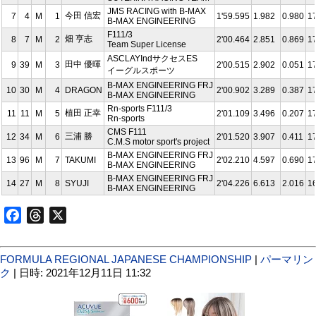
JMS RACING with B-MAX
今田 信宏
7
4
M
1
1'59.595
1.982
0.980
1
B-MAX ENGINEERING
F111/3
畑 亨志
8
7
M
2
2'00.464
2.851
0.869
1
Team Super License
ASCLAYIndサクセスES
田中 優暉
9
39
M
3
2'00.515
2.902
0.051
1
イーグルスポーツ
B-­MAX ENGINEERING FRJ
10
30
M
4
DRAGON
2'00.902
3.289
0.387
1
B-MAX ENGINEERING
Rn-sports F111/3
植田 正幸
11
11
M
5
2'01.109
3.496
0.207
1
Rn-sports
CMS F111
三浦 勝
12
34
M
6
2'01.520
3.907
0.411
1
C.M.S motor sport's project
B-­MAX ENGINEERING FRJ
13
96
M
7
TAKUMI
2'02.210
4.597
0.690
1
B-MAX ENGINEERING
B-­MAX ENGINEERING FRJ
14
27
M
8
SYUJI
2'04.226
6.613
2.016
1
B-MAX ENGINEERING
Facebook
Threads
X
FORMULA REGIONAL JAPANESE CHAMPIONSHIP
|
パーマリン
ク
| 日時: 2021年12月11日 11:32