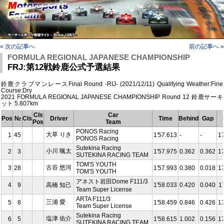
« 次の記事へ
前の記事へ »
FORMULA REGIONAL JAPANESE CHAMPIONSHIP
FRJ:第12戦鈴鹿公式予選結果
鈴鹿クラブマンレースFinal Round -RIJ- (2021/12/11) Qualifying Weather:Fine
Course:Dry
2021 FORMULA REGIONAL JAPANESE CHAMPIONSHIP Round 12 鈴鹿サーキ
ット 5.807km
Cls
Car
Pos
№
Cls
Driver
Time
Behind
Gap
Pos
Team
PONOS Racing
大草 りき
1
45
1'57.613
-
-
1
PONOS Racing
Sutekina Racing
小川 颯太
2
3
1'57.975
0.362
0.362
1
SUTEKINA RACING TEAM
TOM'S YOUTH
古谷 悠河
3
28
1'57.993
0.380
0.018
1
TOM'S YOUTH
アネスト岩田Dome F111/3
4
9
高橋 知己
1'58.033
0.420
0.040
1
Team Super License
ARTA F111/3
三浦 愛
5
8
1'58.459
0.846
0.426
1
Team Super License
Sutekina Racing
塩津 佑介
6
5
1'58.615
1.002
0.156
1
SUTEKINA RACING TEAM