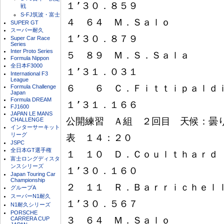
１’３０．８５９

戦
S-FJ筑波・富士
４　６４　Ｍ．Ｓａｌｏ　　　　　
SUPER GT
スーパー耐久
１’３０．８７９

Super Car Race
Series
Inter Proto Series
５　８９　Ｍ．Ｓ．Ｓａｌａ　　　
Formula Nippon
全日本F3000
１’３１．０３１

International F3
League
６　　６　Ｃ．Ｆｉｔｔｉｐａｌｄｉ　　
Formula Challenge
Japan
Formula DREAM
１’３１．１６６

FJ1600
JAPAN LE MANS
公開練習　Ａ組　２回目　天候：曇
CHALLENGE
インターサーキット
リーグ
表　１４：２０

JSPC
全日本GT選手権
１　１０　Ｄ．Ｃｏｕｌｔｈａｒｄ
富士ロングディスタ
ンスシリーズ
１’３０．１６０

Japan Touring Car
Championship
２　１１　Ｒ．Ｂａｒｒｉｃｈｅｌ
グループA
スーパーN1耐久
１’３０．５６７

N1耐久シリーズ
PORSCHE
３　６４　Ｍ．Ｓａｌｏ　　　　　
CARRERA CUP