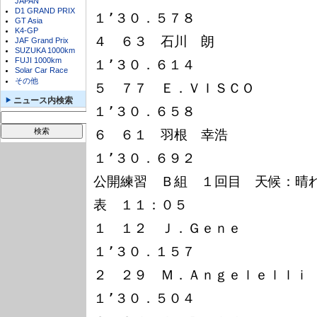
JAPAN
D1 GRAND PRIX
１’３０．５７８

GT Asia
K4-GP
４　６３　石川　朗　　　　　　　
JAF Grand Prix
SUZUKA 1000km
FUJI 1000km
１’３０．６１４

Solar Car Race
その他
５　７７　Ｅ．ＶＩＳＣＯ　　　　　　　
ニュース内検索
１’３０．６５８

６　６１　羽根　幸浩　　　　　　　　　
１’３０．６９２

公開練習　Ｂ組　１回目　天候：晴
表　１１：０５

１　１２　Ｊ．Ｇｅｎｅ　　　　　
１’３０．１５７

２　２９　Ｍ．Ａｎｇｅｌｅｌｌｉ　　　
１’３０．５０４
