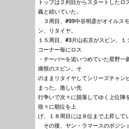
トップは２列目からスタートしたロ
義と続いていた。

　３周目、#99中谷明彦がオイルス
ン、リタイヤ。

１５周目、#3片山右京がスピン、１
コーナー毎にロス

・チーバーを追いつめていた星野一
痛恨のスピン。そ

のままリタイヤしてシリーズチャン
まった。激しい先

行争いで次々に脱落してゆく上位陣
徐々に順位を上

げ、１８周目には８位まで上昇してい
　その後、ヤン・ラマースのポジシ