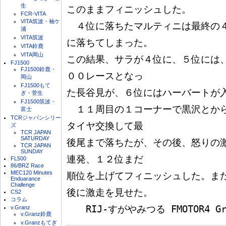
生
このままフィニッシュした。

FCR-VITA
VITA筑波・袖ケ
　４位に落ちたマルティニは最終の
浦
VITA筑波
に落ちてしまった。

VITA鈴鹿
VITA岡山
この結果、サラが４位に、５位には
FJ1500
FJ1500鈴鹿・
００レースとなっ

岡山
FJ1500もて
た長谷見が、６位にはハーバートが入
ぎ・菅生
FJ1500筑波・
　１１周目の１コーナーで黒沢とか
富士
TCRジャパンシリー
タイヤ交換して最

ズ
TCR JAPAN
SATURDAY
後尾まで落ちたが、その後、怒りの
TCR JAPAN
SUNDAY
連発、１２位まだ

FL500
86/BRZ Race
MEC120 Minutes
順位を上げてフィニッシュした。ま
Enduarance
Challenge
後に激走を見せた。

CS2
コラム
v.Granz
v.Granz鈴鹿
v.Granzもてぎ