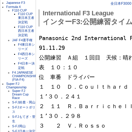
Japanese F3
全日本F3000
Formula 4
F110 CUP
International F3 League
F110 CUP
東日本王者
インターF3:公開練習タイ
決定戦
F110 CUP
西日本王者
決定戦
Panasonic 2nd International F
JAF F4選手権
F4東日本シ
91.11.29

リーズ
F4西日本シ
公開練習　Ａ組　１回目　天候：晴
リーズ
F4日本一決
表　１０：１０

定戦
F4 JAPANESE
位　車番　ドライバー

CHAMPIONSHIP
(FIA-F4)
Super FJ
１　１０　Ｄ．Ｃｏｕｌｔｈａｒｄ
Championship
Super FJ
Dream Cup
１’３０．２４１

Race
S-FJ鈴鹿・岡山
２　１１　Ｒ．Ｂａｒｒｉｃｈｅｌ
S-FJオートポリ
ス
１’３０．２９８

S-FJもてぎ・菅
生
３　　２　Ｖ．Ｒｏｓｓｏ　　　　
S-FJ岡山
S-FJ日本一決定