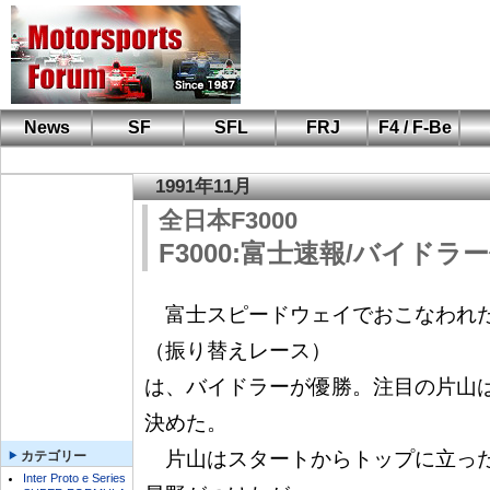
News
SF
SFL
FRJ
F4 / F-Be
F110 CUP
FIA-F4
F-Beat
も
SF
鈴
筑
S
A
1991年11月
全日本F3000
F3000:富士速報/バイドラ
　富士スピードウェイでおこなわれ
（振り替えレース）

は、バイドラーが優勝。注目の片山
決めた。

　片山はスタートからトップに立っ
カテゴリー
Inter Proto e Series