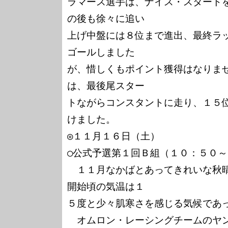
ラマース選手は、ナイス・スタート
の後も徐々に追い

上げ中盤には８位まで進出、最終ラ
ゴールしました

が、惜しくもポイント獲得はなりま
は、最後尾スター

トながらコンスタントに走り、１５
けました。

◎１１月１６日（土）

○公式予選第１回Ｂ組（１０：５０～
　１１月なかばとあってきれいな秋
開始頃の気温は１

５度と少々肌寒さを感じる気候であっ
　オムロン・レーシングチームのヤ