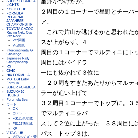
星野がつけたが、

SUPER FORMULA
LIGHTS
KYOJO CUP
２周目の１コーナーで星野とチーバ
FORMULA
REGIONAL
ア。

JAPANESE
CHAMPIONSHIP
TOYOTA GAZOO
　これで片山が逃げるかと思われた
Racing Netz Cup
Vitz Race
Vitz関西
スが上がらず、４

Vitz関東
Intercontinental GT
周目の１コーナーでマルティニにト
Challenge
Japanese Rally
周目にはバイドラ

Championship
RS
CIVIC
ーにも抜かれて３位に。

HIX FORMULA
MOTEGI Entry
　２０周をすぎたあたりからマルテ
Formula
SUPER FORMULA
SUZUKA 10
ラーが追い上げて

HOURS
Forumula Beat
３２周目１コーナーでトップに。３
カート
OK
でマルティニをパ

カデット
FS125東地域
スして２位に上がった。３８周目に
FS125西地域
KF
パス。トップ３は、

VITA CLUB
VITAもてぎ・菅