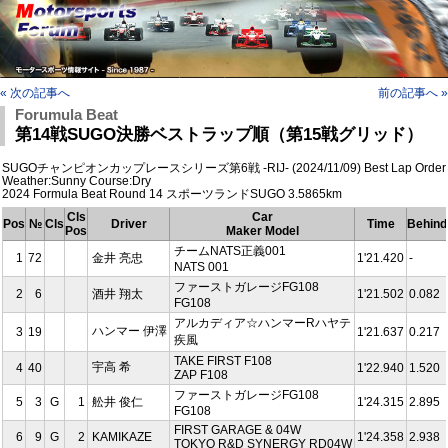
« 次の記事へ
前の記事へ »
Forumula Beat
第14戦SUGO決勝ベストラップ順（第15戦グリッド）
SUGOチャンピオンカップレースシリーズ第6戦 -RIJ- (2024/11/09) Best Lap Order
Weather:Sunny Course:Dry
2024 Formula Beat Round 14 スポーツランドSUGO 3.5865km
Cls
Car
Pos
№
Cls
Driver
Time
Behind
Pos
Maker Model
チームNATS正義001
1
72
金井 亮忠
1'21.420
-
NATS 001
ファーストガレージFG108
2
6
酒井 翔太
1'21.502
0.082
FG108
アルカディア☆ハンマーRハヤテ
ハンマー 伊澤
3
19
1'21.637
0.217
疾風
TAKE FIRST F108
宇高 希
4
40
1'22.940
1.520
ZAP F108
ファーストガレージFG108
5
3
G
1
舩井 俊仁
1'24.315
2.895
FG108
FIRST GARAGE & 04W
6
9
G
2
KAMIKAZE
1'24.358
2.938
TOKYO R&D SYNERGY RD04W