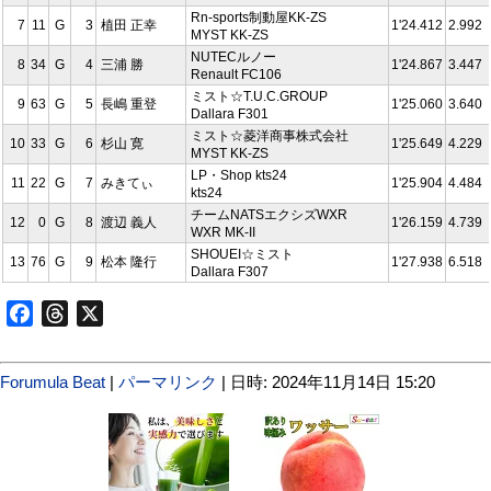
Rn-sports制動屋KK-ZS
7
11
G
3
植田 正幸
1'24.412
2.992
MYST KK-ZS
NUTECルノー
8
34
G
4
三浦 勝
1'24.867
3.447
Renault FC106
ミスト☆T.U.C.GROUP
9
63
G
5
長嶋 重登
1'25.060
3.640
Dallara F301
ミスト☆菱洋商事株式会社
10
33
G
6
杉山 寛
1'25.649
4.229
MYST KK-ZS
LP・Shop kts24
11
22
G
7
みきてぃ
1'25.904
4.484
kts24
チームNATSエクシズWXR
12
0
G
8
渡辺 義人
1'26.159
4.739
WXR MK-II
SHOUEI☆ミスト
13
76
G
9
松本 隆行
1'27.938
6.518
Dallara F307
Facebook
Threads
X
Forumula Beat
|
パーマリンク
| 日時: 2024年11月14日 15:20