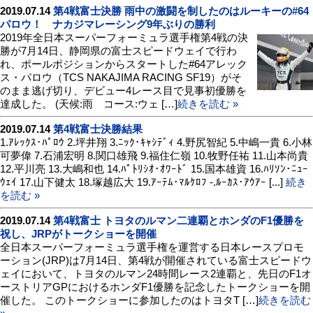
2019.07.14
第4戦富士決勝 雨中の激闘を制したのはルーキーの#64
パロウ！ ナカジマレーシング9年ぶりの勝利
2019年全日本スーパーフォーミュラ選手権第4戦の決
勝が7月14日、静岡県の富士スピードウェイで行わ
れ、ポールポジションからスタートした#64アレック
ス・パロウ（TCS NAKAJIMA RACING SF19）がそ
のまま逃げ切り、デビュー4レース目で見事初優勝を
達成した。 (天候:雨 コース:ウェ […]
続きを読む »
2019.07.14
第4戦富士決勝結果
1.ｱﾚｯｸｽ･ﾊﾟﾛｳ 2.坪井翔 3.ﾆｯｸ･ｷｬｼﾃﾞｨ 4.野尻智紀 5.中嶋一貴 6.小林
可夢偉 7.石浦宏明 8.関口雄飛 9.福住仁嶺 10.牧野任祐 11.山本尚貴
12.平川亮 13.大嶋和也 14.ﾊﾟﾄﾘｼｵ･ｵﾜｰﾄﾞ 15.国本雄資 16.ﾊﾘｿﾝ･ﾆｭｰ
ｳｪｲ 17.山下健太 18.塚越広大 19.ｱｰﾃﾑ･ﾏﾙｹﾛﾌ -.ﾙｰｶｽ･ｱｳｱｰ [...]
続き
を読む »
2019.07.14
第4戦富士 トヨタのルマン二連覇とホンダのF1優勝を
祝し、JRPがトークショーを開催
全日本スーパーフォーミュラ選手権を運営する日本レースプロモ
ーション(JRP)は7月14日、第4戦が開催されている富士スピードウ
ェイにおいて、トヨタのルマン24時間レース2連覇と、先日のF1オ
ーストリアGPにおけるホンダF1優勝を記念したトークショーを開
催した。 このトークショーに参加したのはトヨタT […]
続きを読む