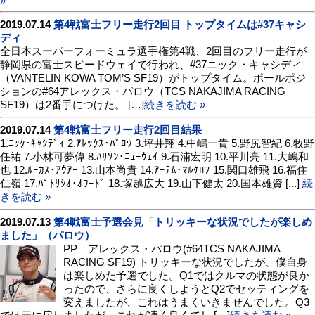
»
2019.07.14
第4戦富士フリー走行2回目 トップタイムは#37キャシ
ディ
全日本スーパーフォーミュラ選手権第4戦、2回目のフリー走行が
静岡県の富士スピードウェイで行われ、#37ニック・キャシディ
（VANTELIN KOWA TOM’S SF19）がトップタイム。ポールポジ
ションの#64アレックス・パロウ（TCS NAKAJIMA RACING
SF19）は2番手につけた。 […]
続きを読む »
2019.07.14
第4戦富士フリー走行2回目結果
1.ﾆｯｸ･ｷｬｼﾃﾞｨ 2.ｱﾚｯｸｽ･ﾊﾟﾛｳ 3.坪井翔 4.中嶋一貴 5.野尻智紀 6.牧野
任祐 7.小林可夢偉 8.ﾊﾘｿﾝ･ﾆｭｰｳｪｲ 9.石浦宏明 10.平川亮 11.大嶋和
也 12.ﾙｰｶｽ･ｱｳｱｰ 13.山本尚貴 14.ｱｰﾃﾑ･ﾏﾙｹﾛﾌ 15.関口雄飛 16.福住
仁嶺 17.ﾊﾟﾄﾘｼｵ･ｵﾜｰﾄﾞ 18.塚越広大 19.山下健太 20.国本雄資 [...]
続
きを読む »
2019.07.13
第4戦富士予選会見「トリッキーな状況でしたが楽しめ
ました」（パロウ）
PP アレックス・パロウ(#64TCS NAKAJIMA
RACING SF19) トリッキーな状況でしたが、僕自身
は楽しめた予選でした。Q1ではクルマの状態が良か
ったので、さらに良くしようとQ2でセッティングを
変えましたが、これはうまくいきませんでした。Q3