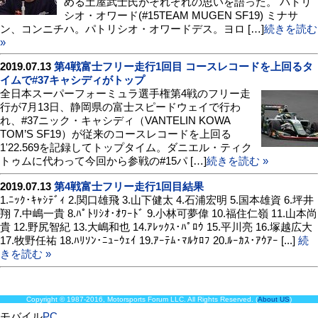
める土屋武士氏がそれぞれの思いを語った。 パトリ
シオ・オワード(#15TEAM MUGEN SF19) ミナサ
ン、コンニチハ。パトリシオ・オワードデス。ヨロ […]
続きを読む
»
2019.07.13
第4戦富士フリー走行1回目 コースレコードを上回るタ
イムで#37キャシディがトップ
全日本スーパーフォーミュラ選手権第4戦のフリー走
行が7月13日、静岡県の富士スピードウェイで行わ
れ、#37ニック・キャシディ（VANTELIN KOWA
TOM’S SF19）が従来のコースレコードを上回る
1'22.569を記録してトップタイム。ダニエル・ティク
トゥムに代わって今回から参戦の#15パ […]
続きを読む »
2019.07.13
第4戦富士フリー走行1回目結果
1.ﾆｯｸ･ｷｬｼﾃﾞｨ 2.関口雄飛 3.山下健太 4.石浦宏明 5.国本雄資 6.坪井
翔 7.中嶋一貴 8.ﾊﾟﾄﾘｼｵ･ｵﾜｰﾄﾞ 9.小林可夢偉 10.福住仁嶺 11.山本尚
貴 12.野尻智紀 13.大嶋和也 14.ｱﾚｯｸｽ･ﾊﾟﾛｳ 15.平川亮 16.塚越広大
17.牧野任祐 18.ﾊﾘｿﾝ･ﾆｭｰｳｪｲ 19.ｱｰﾃﾑ･ﾏﾙｹﾛﾌ 20.ﾙｰｶｽ･ｱｳｱｰ [...]
続
きを読む »
Copyright © 1987-2016, Motorsports Forum LLC. All Rights Reserved. (
About US
)
モバイル
PC