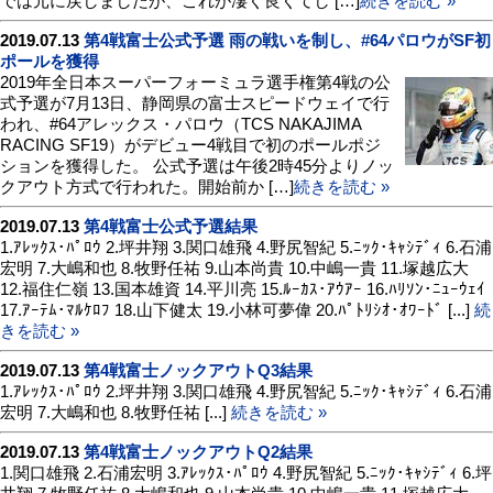
では元に戻しましたが、これが凄く良くてし […]
続きを読む »
2019.07.13
第4戦富士公式予選 雨の戦いを制し、#64パロウがSF初
ポールを獲得
2019年全日本スーパーフォーミュラ選手権第4戦の公
式予選が7月13日、静岡県の富士スピードウェイで行
われ、#64アレックス・パロウ（TCS NAKAJIMA
RACING SF19）がデビュー4戦目で初のポールポジ
ションを獲得した。 公式予選は午後2時45分よりノッ
クアウト方式で行われた。開始前か […]
続きを読む »
2019.07.13
第4戦富士公式予選結果
1.ｱﾚｯｸｽ･ﾊﾟﾛｳ 2.坪井翔 3.関口雄飛 4.野尻智紀 5.ﾆｯｸ･ｷｬｼﾃﾞｨ 6.石浦
宏明 7.大嶋和也 8.牧野任祐 9.山本尚貴 10.中嶋一貴 11.塚越広大
12.福住仁嶺 13.国本雄資 14.平川亮 15.ﾙｰｶｽ･ｱｳｱｰ 16.ﾊﾘｿﾝ･ﾆｭｰｳｪｲ
17.ｱｰﾃﾑ･ﾏﾙｹﾛﾌ 18.山下健太 19.小林可夢偉 20.ﾊﾟﾄﾘｼｵ･ｵﾜｰﾄﾞ [...]
続
きを読む »
2019.07.13
第4戦富士ノックアウトQ3結果
1.ｱﾚｯｸｽ･ﾊﾟﾛｳ 2.坪井翔 3.関口雄飛 4.野尻智紀 5.ﾆｯｸ･ｷｬｼﾃﾞｨ 6.石浦
宏明 7.大嶋和也 8.牧野任祐 [...]
続きを読む »
2019.07.13
第4戦富士ノックアウトQ2結果
1.関口雄飛 2.石浦宏明 3.ｱﾚｯｸｽ･ﾊﾟﾛｳ 4.野尻智紀 5.ﾆｯｸ･ｷｬｼﾃﾞｨ 6.坪