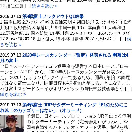
井翔 7.牧野任祐 8.大嶋和也 9.山本尚貴 10.中嶋一貴 11.塚越広大
12.福住仁嶺 [...]
続きを読む »
2019.07.13
第4戦富士ノックアウトQ1結果
1.福住仁嶺 2.ｱﾚｯｸｽ･ﾊﾟﾛｳ 3.石浦宏明 4.関口雄飛 5.ﾆｯｸ･ｷｬｼﾃﾞｨ 6.坪
井翔 7.牧野任祐 8.塚越広大 9.中嶋一貴 10.山本尚貴 11.大嶋和也
12.野尻智紀 13.国本雄資 14.平川亮 15.ﾙｰｶｽ･ｱｳｱｰ 16.ﾊﾘｿﾝ･ﾆｭｰｳｪｲ
17.ｱｰﾃﾑ･ﾏﾙｹﾛﾌ 18.山下健太 19.小林可夢偉 20.ﾊﾟﾄﾘｼｵ･ｵﾜｰﾄﾞ [...]
続
きを読む »
2019.07.13
2020年レースカレンダー（暫定）発表される 開幕は4
月の富士
全日本スーパーフォーミュラ選手権を運営する日本レースプロモ
ーション（JRP）から、2020年のレースカレンダーが発表され
た。 2020年はオリンピックイヤーであるため、開幕が例年の鈴鹿
ではなく富士になり、開催日程も4月初旬と早まることになる。こ
れは富士スピードウェイがオリンピックの自転車競技会場とな […]
続きを読む »
2019.07.13
第4戦富士 JRPサタデーミーティング「F1のためにこ
れ以上のカテゴリーはない」（オワード）
予選日、日本レースプロモーション(JRP)による恒例
のサタデーミーティング（定例会見）が行われ、今
回初参戦するパトリシオ・オワード選手、解説を務