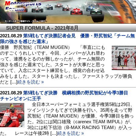
SUPER FORMULA - 2021年8月
2021.08.29
第5戦もてぎ決勝記者会見 優勝・野尻智紀「チーム無
限の強さを感じた週末」
優勝 野尻智紀（TEAM MUGEN） 「率直ににも
のすごくうれしいです。今回、メンバーが入れ替わ
って、連携をとるのが難しかったが、チーム無限の
強さを感じた週末でした。スタートが大事だと思っ
ていて、入念にスタート練習をし、感覚の合わせ込
みをしました。スタートも決まったし、ファーストラップが勝負
だと […]
続きを読む »
2021.08.29
第5戦もてぎ決勝 横綱相撲の野尻智紀が今季3勝目
チャンピオンに王手
全日本スーパーフォーミュラ選手権第5戦は29日、
ツインリンクもてぎで決勝を行い、35周を走って野
尻智紀（TEAM MUGEN）が優勝、今季3勝目を飾っ
た。2位には関口雄飛（carenex TEAM IMPUL）が、
3位には松下信治（B-MAX RACING TEAM）が入っ
た。 レースは午後2時 […]
続きを読む »