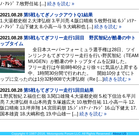
ﾉ･ｱﾚｼﾞ 7.牧野任祐 [...]
続きを読む »
2021.08.28
第5戦もてぎノックアウトQ1結果
1.大湯都史樹 2.大津弘樹 3.平川亮 4.阪口晴南 5.牧野任祐 6.ｼﾞｭﾘｱｰ
ﾉ･ｱﾚｼﾞ 7.山下健太 8.小高一斗 9.大嶋和也 [...]
続きを読む »
2021.08.28
第5戦もてぎフリー走行1回目 野尻智紀が酷暑の中ト
ップタイム
全日本スーパーフォーミュラ選手権は28日、ツイ
ンリンクもてぎでフリー走行を行い野尻智紀（TEAM
MUGEN）が酷暑の中トップタイムを記録した。
フリー走行は午前8時40分より徐々に気温が上昇する
中、1時間30分間で行われた。 開始10分までにト
ップに立ったのは1分32秒808で大津弘樹（Re […]
続きを読む »
2021.08.28
第5戦もてぎフリー走行1回目結果
1.野尻智紀 2.福住仁嶺 3.関口雄飛 4.大湯都史樹 5.松下信治 6.平川
亮 7.大津弘樹 8.山本尚貴 9.塚越広大 10.牧野任祐 11.小高一斗 12.
阪口晴南 13.坪井翔 14.宮田莉朋 15.ｼﾞｭﾘｱｰﾉ･ｱﾚｼﾞ 16.山下健太 17.
国本雄資 18.大嶋和也 19.中山雄一 [...]
続きを読む »
Copyright © 1987-2016, Motorsports Forum LLC. All Rights Reserved. (
About US
)