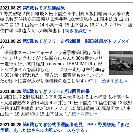
2021.08.29
第5戦もてぎ決勝結果
1.野尻智紀 2.関口雄飛 3.松下信治 4.平川亮 5.阪口晴南 6.大湯都史
樹 7.牧野任祐 8.宮田莉朋 9.坪井翔 10.大津弘樹 11.国本雄資 12.山
本尚貴 13.中山雄一 14.小高一斗 15.山下健太 16.ｼﾞｭﾘｱｰﾉ･ｱﾚｼﾞ -.福
住仁嶺 -.塚越広大 -.大嶋和也 [...]
続きを読む »
2021.08.29
第5戦もてぎフリー走行2回目 関口雄飛がトップタイ
ム
全日本スーパーフォーミュラ選手権第5戦は29日、
ツインリンクもてぎで決勝をにらんだ30分間のフリ
ー走行を行い関口雄飛（carenex TEAM IMPUL）が
トップタイムを記録した。 フリー走行は午前9時よ
り30分間で行われた。朝方は一部青空ものぞいてい
たが徐々に雲が広がり雨模様の過ごしやすい中 […]
続きを読む »
2021.08.29
第5戦もてぎフリー走行2回目結果
1.関口雄飛 2.野尻智紀 3.平川亮 4.大津弘樹 5.山本尚貴 6.小高一斗
7.大湯都史樹 8.宮田莉朋 9.坪井翔 10.松下信治 11.福住仁嶺 12.牧野
任祐 13.国本雄資 14.ｼﾞｭﾘｱｰﾉ･ｱﾚｼﾞ 15.阪口晴南 16.塚越広大 17.中
山雄一 18.大嶋和也 19.山下健太 [...]
続きを読む »
2021.08.28
第5戦もてぎ公式予選記者会見 PP・野尻智紀「まだ
予選、あしたはさらに力強いレースをする」