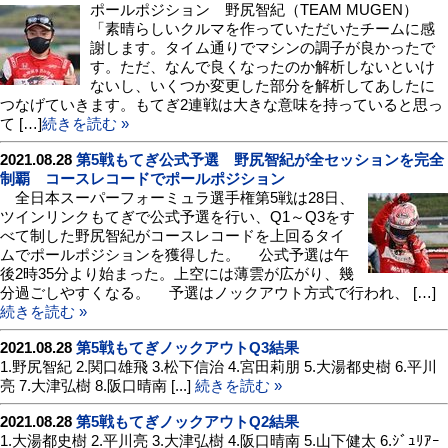
ポールポジション 野尻智紀（TEAM MUGEN）
「素晴らしいクルマを作っていただいたチームに感
謝します。タイム通りでマシンの調子が良かったで
す。ただ、なんで良くなったのか解析しないといけ
ないし、いくつか変更した部分を解析してあしたに
つなげていきます。もてぎ2連戦は大きな意味を持っていると思っ
て […]
続きを読む »
2021.08.28
第5戦もてぎ公式予選 野尻智紀が全セッションを完全
制覇 コースレコードでポールポジション
全日本スーパーフォーミュラ選手権第5戦は28日、
ツインリンクもてぎで公式予選を行い、Q1～Q3をす
べて制した野尻智紀がコースレコードを上回るタイ
ムでポールポジションを獲得した。 公式予選は午
後2時35分より始まった。上空には薄雲が広がり、幾
分過ごしやすくなる。 予選はノックアウト方式で行われ、 […]
続きを読む »
2021.08.28
第5戦もてぎノックアウトQ3結果
1.野尻智紀 2.関口雄飛 3.松下信治 4.宮田莉朋 5.大湯都史樹 6.平川
亮 7.大津弘樹 8.阪口晴南 [...]
続きを読む »
2021.08.28
第5戦もてぎノックアウトQ2結果
1.大湯都史樹 2.平川亮 3.大津弘樹 4.阪口晴南 5.山下健太 6.ｼﾞｭﾘｱｰ