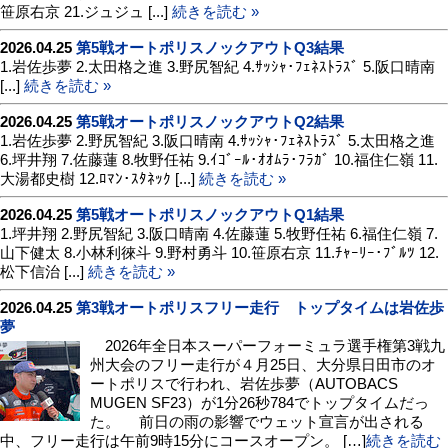
笹原右京 21.ジュジュ [...]
続きを読む »
2026.04.25
第5戦オートポリスノックアウトQ3結果
1.岩佐歩夢 2.太田格之進 3.野尻智紀 4.ｻｯｼｬ･ﾌｪﾈｽﾄﾗｽﾞ 5.阪口晴南
[...]
続きを読む »
2026.04.25
第5戦オートポリスノックアウトQ2結果
1.岩佐歩夢 2.野尻智紀 3.阪口晴南 4.ｻｯｼｬ･ﾌｪﾈｽﾄﾗｽﾞ 5.太田格之進
6.坪井翔 7.佐藤蓮 8.牧野任祐 9.ｲｺﾞｰﾙ･ｵｵﾑﾗ･ﾌﾗｶﾞ 10.福住仁嶺 11.
大湯都史樹 12.ﾛﾏﾝ･ｽﾀﾈｯｸ [...]
続きを読む »
2026.04.25
第5戦オートポリスノックアウトQ1結果
1.坪井翔 2.野尻智紀 3.阪口晴南 4.佐藤蓮 5.牧野任祐 6.福住仁嶺 7.
山下健太 8.小林利徠斗 9.野村勇斗 10.笹原右京 11.ﾁｬｰﾘｰ･ﾌﾞﾙﾂ 12.
松下信治 [...]
続きを読む »
2026.04.25
第3戦オートポリスフリー走行 トップタイムは岩佐歩
夢
2026年全日本スーパーフォーミュラ選手権第3戦九
州大会のフリー走行が４月25日、大分県日田市のオ
ートポリスで行われ、岩佐歩夢（AUTOBACS
MUGEN SF23）が1分26秒784でトップタイムだっ
た。 前日の雨の影響でウェット宣言が出される
中、フリー走行は午前9時15分にコースオープン。 […]
続きを読む