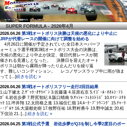
SUPER FORMULA - 2026年4月
2026.04.26
第3戦オートポリス決勝は天候の悪化により中止に
JRPが代替レースの開催に向けて調整を始める
4月26日に開催が予定されていた全日本スーパーフ
ォーミュラ選手権第3戦オートポリス大会の決勝は、
天候の悪化により中止が決定、後日代替レースが開
催される見通しとなった。 決勝日を迎えたオート
ポリスは朝から霧雨が降ったり止んだりを繰り返
す、難しいコンディション。 レコノサンスラップ中に雨が強ま
って […]
続きを読む »
2026.04.26
第3戦オートポリスフリー走行2回目結果
1.山下健太 2.ｻﾞｯｸ･ｵｻﾘﾊﾞﾝ 3.佐藤蓮 4.笹原右京 5.ｲｺﾞｰﾙ･ｵｵﾑﾗ･ﾌﾗ
ｶﾞ 6.岩佐歩夢 7.野尻智紀 8.阪口晴南 9.ｻｯｼｬ･ﾌｪﾈｽﾄﾗｽﾞ 10.ﾛﾏﾝ･ｽﾀﾈ
ｯｸ 11.坪井翔 12.太田格之進 13.福住仁嶺 14.ﾙｰｸ･ﾌﾞﾗｳﾆﾝｸﾞ 15.ﾁｬｰﾘ
ｰ･ﾌﾞﾙﾂ 16.大湯都史樹 17.牧野任祐 18.野村勇斗 19.野中誠太 20.松
下信治 21. [...]
続きを読む »
2026.04.25
第3戦公式予選 岩佐歩夢がQ3を制し今季2度目のポー