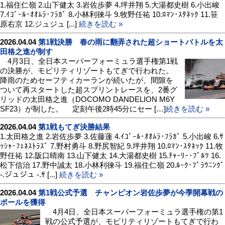
1.福住仁嶺 2.山下健太 3.岩佐歩夢 4.坪井翔 5.大湯都史樹 6.小出峻
7.ｲｺﾞｰﾙ･ｵｵﾑﾗ･ﾌﾗｶﾞ 8.小林利徠斗 9.牧野任祐 10.ﾛﾏﾝ･ｽﾀﾈｯｸ 11.笹
原右京 12.ジュジュ [...]
続きを読む »
2026.04.04
第1戦決勝 春の雨に翻弄された超ショートバトルを太
田格之進が制す
4月3日、全日本スーパーフォーミュラ選手権第1戦
の決勝が、モビリティリゾートもてぎで行われた。
降雨のためセーフティカーランが続いたが、間隙を
ついて再スタートした超スプリントレースを、2番グ
リッドの太田格之進（DOCOMO DANDELION M6Y
SF23）が制した。 定刻午後2時45分にセー […]
続きを読む »
2026.04.04
第1戦もてぎ決勝結果
1.太田格之進 2.岩佐歩夢 3.佐藤蓮 4.ｲｺﾞｰﾙ･ｵｵﾑﾗ･ﾌﾗｶﾞ 5.小出峻 6.ｻ
ｯｼｬ･ﾌｪﾈｽﾄﾗｽﾞ 7.野村勇斗 8.野尻智紀 9.坪井翔 10.ﾛﾏﾝ･ｽﾀﾈｯｸ 11.牧
野任祐 12.阪口晴南 13.山下健太 14.大湯都史樹 15.ﾁｬｰﾘｰ･ﾌﾞﾙﾂ 16.
松下信治 17.野中誠太 18.小林利徠斗 19.福住仁嶺 20.ﾙｰｸ･ﾌﾞﾗｳﾆﾝｸﾞ
-.ジュジュ -.ｻ [...]
続きを読む »
2026.04.04
第1戦公式予選 チャンピオン岩佐歩夢が今季開幕戦の
ポールを獲得
4月4日、全日本スーパーフォーミュラ選手権の第1
戦の公式予選が、モビリティリゾートもてぎで行わ