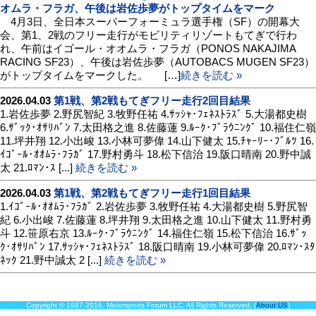
オムラ・フラガ、午後は岩佐歩夢がトップタイムをマーク
4月3日、全日本スーパーフォーミュラ選手権（SF）の開幕大
会、第1、2戦のフリー走行がモビリティリゾートもてぎで行わ
れ、午前はイゴール・オオムラ・フラガ（PONOS NAKAJIMA
RACING SF23）、午後は岩佐歩夢（AUTOBACS MUGEN SF23）
がトップタイムをマークした。 […]
続きを読む »
2026.04.03
第1戦、第2戦もてぎフリー走行2回目結果
1.岩佐歩夢 2.野尻智紀 3.牧野任祐 4.ｻｯｼｬ･ﾌｪﾈｽﾄﾗｽﾞ 5.大湯都史樹
6.ｻﾞｯｸ･ｵｻﾘﾊﾞﾝ 7.太田格之進 8.佐藤蓮 9.ﾙｰｸ･ﾌﾞﾗｳﾆﾝｸﾞ 10.福住仁嶺
11.坪井翔 12.小出峻 13.小林可夢偉 14.山下健太 15.ﾁｬｰﾘｰ･ﾌﾞﾙﾂ 16.
ｲｺﾞｰﾙ･ｵｵﾑﾗ･ﾌﾗｶﾞ 17.野村勇斗 18.松下信治 19.阪口晴南 20.野中誠
太 21.ﾛﾏﾝ･ｽ [...]
続きを読む »
2026.04.03
第1戦、第2戦もてぎフリー走行1回目結果
1.ｲｺﾞｰﾙ･ｵｵﾑﾗ･ﾌﾗｶﾞ 2.岩佐歩夢 3.牧野任祐 4.大湯都史樹 5.野尻智
紀 6.小出峻 7.佐藤蓮 8.坪井翔 9.太田格之進 10.山下健太 11.野村勇
斗 12.笹原右京 13.ﾙｰｸ･ﾌﾞﾗｳﾆﾝｸﾞ 14.福住仁嶺 15.松下信治 16.ｻﾞｯ
ｸ･ｵｻﾘﾊﾞﾝ 17.ｻｯｼｬ･ﾌｪﾈｽﾄﾗｽﾞ 18.阪口晴南 19.小林可夢偉 20.ﾛﾏﾝ･ｽﾀ
ﾈｯｸ 21.野中誠太 2 [...]
続きを読む »
Copyright © 1987-2016, Motorsports Forum LLC. All Rights Reserved. (
About US
)