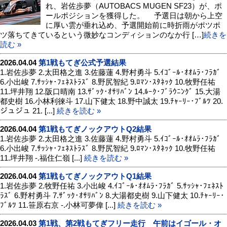
れ、岩佐歩夢（AUTOBACS MUGEN SF23）が、ポ
ールポジションを獲得した。 予選日は朝から上空
に厚い雲が垂れ込め、予選開始前に時折雨がポツポ
ツ落ちてきているという微妙なコンディションのなか行 […]
続きを
読む »
2026.04.04
第1戦もてぎ公式予選結果
1.岩佐歩夢 2.太田格之進 3.佐藤蓮 4.野村勇斗 5.ｲｺﾞｰﾙ･ｵｵﾑﾗ･ﾌﾗｶﾞ
6.小出峻 7.ｻｯｼｬ･ﾌｪﾈｽﾄﾗｽﾞ 8.野尻智紀 9.ﾛﾏﾝ･ｽﾀﾈｯｸ 10.牧野任祐
11.坪井翔 12.阪口晴南 13.ｻﾞｯｸ･ｵｻﾘﾊﾞﾝ 14.ﾙｰｸ･ﾌﾞﾗｳﾆﾝｸﾞ 15.大湯
都史樹 16.小林利徠斗 17.山下健太 18.野中誠太 19.ﾁｬｰﾘｰ･ﾌﾞﾙﾂ 20.
ジュジュ 21. [...]
続きを読む »
2026.04.04
第1戦もてぎノックアウトQ2結果
1.岩佐歩夢 2.太田格之進 3.佐藤蓮 4.野村勇斗 5.ｲｺﾞｰﾙ･ｵｵﾑﾗ･ﾌﾗｶﾞ
6.小出峻 7.ｻｯｼｬ･ﾌｪﾈｽﾄﾗｽﾞ 8.野尻智紀 9.ﾛﾏﾝ･ｽﾀﾈｯｸ 10.牧野任祐
11.坪井翔 -.福住仁嶺 [...]
続きを読む »
2026.04.04
第1戦もてぎノックアウトQ1結果
1.岩佐歩夢 2.牧野任祐 3.小出峻 4.ｲｺﾞｰﾙ･ｵｵﾑﾗ･ﾌﾗｶﾞ 5.ｻｯｼｬ･ﾌｪﾈｽﾄ
ﾗｽﾞ 6.野村勇斗 7.ｻﾞｯｸ･ｵｻﾘﾊﾞﾝ 8.大湯都史樹 9.山下健太 10.ﾁｬｰﾘｰ･
ﾌﾞﾙﾂ 11.笹原右京 -.小林可夢偉 [...]
続きを読む »
2026.04.03
第1戦、第2戦もてぎフリー走行 午前はイゴール・オ