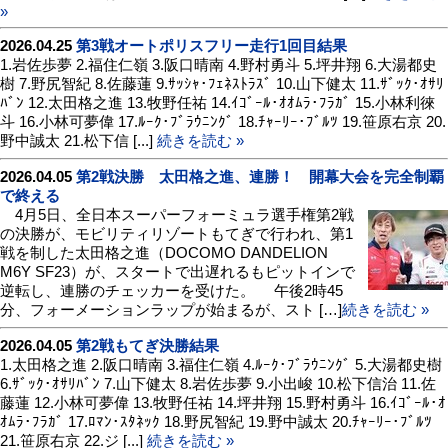
»
2026.04.25
第3戦オートポリスフリー走行1回目結果
1.岩佐歩夢 2.福住仁嶺 3.阪口晴南 4.野村勇斗 5.坪井翔 6.大湯都史
樹 7.野尻智紀 8.佐藤蓮 9.ｻｯｼｬ･ﾌｪﾈｽﾄﾗｽﾞ 10.山下健太 11.ｻﾞｯｸ･ｵｻﾘ
ﾊﾞﾝ 12.太田格之進 13.牧野任祐 14.ｲｺﾞｰﾙ･ｵｵﾑﾗ･ﾌﾗｶﾞ 15.小林利徠
斗 16.小林可夢偉 17.ﾙｰｸ･ﾌﾞﾗｳﾆﾝｸﾞ 18.ﾁｬｰﾘｰ･ﾌﾞﾙﾂ 19.笹原右京 20.
野中誠太 21.松下信 [...]
続きを読む »
2026.04.05
第2戦決勝 太田格之進、連勝！ 開幕大会を完全制覇
で終える
4月5日、全日本スーパーフォーミュラ選手権第2戦
の決勝が、モビリティリゾートもてぎで行われ、第1
戦を制した太田格之進（DOCOMO DANDELION
M6Y SF23）が、スタートで出遅れるもピットインで
逆転し、連勝のチェッカーを受けた。 午後2時45
分、フォーメーションラップが始まるが、スト […]
続きを読む »
2026.04.05
第2戦もてぎ決勝結果
1.太田格之進 2.阪口晴南 3.福住仁嶺 4.ﾙｰｸ･ﾌﾞﾗｳﾆﾝｸﾞ 5.大湯都史樹
6.ｻﾞｯｸ･ｵｻﾘﾊﾞﾝ 7.山下健太 8.岩佐歩夢 9.小出峻 10.松下信治 11.佐
藤蓮 12.小林可夢偉 13.牧野任祐 14.坪井翔 15.野村勇斗 16.ｲｺﾞｰﾙ･ｵ
ｵﾑﾗ･ﾌﾗｶﾞ 17.ﾛﾏﾝ･ｽﾀﾈｯｸ 18.野尻智紀 19.野中誠太 20.ﾁｬｰﾘｰ･ﾌﾞﾙﾂ
21.笹原右京 22.ジ [...]
続きを読む »