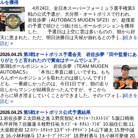
ルを獲得
4月24日、全日本スーパーフォーミュラ選手権第3
戦の公式予選が、大分県・オートポリスで行われ、
岩佐歩夢（AUTOBACS MUGEN SF23）が、超僅差
の予選で頭ひとつ抜け出しポールポジションを獲得
した。 予選日は上空に雲は多いものの、朝から好
天に恵まれた。ただ、明日決勝日は天候が崩れるとの予 […]
続きを
読む »
2026.04.25
第3戦オートポリス予選会見 岩佐歩夢「田中監督にあ
りがとうと言われたので賞金はチームでシェア」
第3戦ポールポジション 岩佐歩夢（TEAM MUGEN
AUTOBACS） 「本当に率直に嬉しいですね。もち
ろんポールポジションを取れたのは嬉しいんですけ
ども、一番嬉しかったのは、今日1日です。朝の走り
出しからマシンが結構良かったんですが、そこから
さらに研ぎ澄ましていくことができました。そのパフォ […]
続きを
読む »
2026.04.25
第5戦オートポリス公式予選結果
1.岩佐歩夢 2.太田格之進 3.野尻智紀 4.ｻｯｼｬ･ﾌｪﾈｽﾄﾗｽﾞ 5.阪口晴南
6.坪井翔 7.佐藤蓮 8.牧野任祐 9.ｲｺﾞｰﾙ･ｵｵﾑﾗ･ﾌﾗｶﾞ 10.福住仁嶺 11.
大湯都史樹 12.ﾛﾏﾝ･ｽﾀﾈｯｸ 13.ｻﾞｯｸ･ｵｻﾘﾊﾞﾝ 14.山下健太 15.野中誠
太 16.小林利徠斗 17.ﾙｰｸ･ﾌﾞﾗｳﾆﾝｸﾞ 18.野村勇斗 19.小林可夢偉 20.