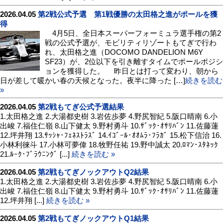
2026.04.05
第2戦公式予選 第1戦優勝の太田格之進がポールを獲
得
4月5日、全日本スーパーフォーミュラ選手権の第2
戦の公式予選が、モビリティリゾートもてぎで行わ
れ、太田格之進（DOCOMO DANDELION M6Y
SF23）が、2位以下を引き離すタイムでポールポジシ
ョンを獲得した。 昨日とは打って変わり、朝から
日が差して暖かい春の天候となった。夜半に降った […]
続きを読む
»
2026.04.05
第2戦もてぎ公式予選結果
1.太田格之進 2.大湯都史樹 3.岩佐歩夢 4.野尻智紀 5.阪口晴南 6.小
出峻 7.福住仁嶺 8.山下健太 9.野村勇斗 10.ｻﾞｯｸ･ｵｻﾘﾊﾞﾝ 11.佐藤蓮
12.坪井翔 13.ｻｯｼｬ･ﾌｪﾈｽﾄﾗｽﾞ 14.ｲｺﾞｰﾙ･ｵｵﾑﾗ･ﾌﾗｶﾞ 15.松下信治 16.
小林利徠斗 17.小林可夢偉 18.牧野任祐 19.野中誠太 20.ﾛﾏﾝ･ｽﾀﾈｯｸ
21.ﾙｰｸ･ﾌﾞﾗｳﾆﾝｸﾞ [...]
続きを読む »
2026.04.05
第2戦もてぎノックアウトQ2結果
1.太田格之進 2.大湯都史樹 3.岩佐歩夢 4.野尻智紀 5.阪口晴南 6.小
出峻 7.福住仁嶺 8.山下健太 9.野村勇斗 10.ｻﾞｯｸ･ｵｻﾘﾊﾞﾝ 11.佐藤蓮
12.坪井翔 [...]
続きを読む »
2026.04.05
第2戦もてぎノックアウトQ1結果