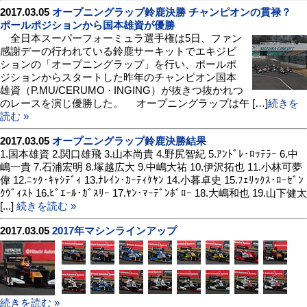
2017.03.05
オープニングラップ鈴鹿決勝 チャンピオンの貫禄？
ポールポジションから国本雄資が優勝
全日本スーパーフォーミュラ選手権は5日、ファン
感謝デーの行われている鈴鹿サーキットでエキジビ
ションの「オープニングラップ」を行い、ポールポ
ジションからスタートした昨年のチャンピオン国本
雄資（P.MU/CERUMO · INGING）が抜きつ抜かれつ
のレースを演じ優勝した。 オープニングラップは午 […]
続きを
読む »
2017.03.05
オープニングラップ鈴鹿決勝結果
1.国本雄資 2.関口雄飛 3.山本尚貴 4.野尻智紀 5.ｱﾝﾄﾞﾚ･ﾛｯﾃﾗｰ 6.中
嶋一貴 7.石浦宏明 8.塚越広大 9.中嶋大祐 10.伊沢拓也 11.小林可夢
偉 12.ﾆｯｸ･ｷｬｼﾃﾞｨ 13.ﾅﾚｲﾝ･ｶｰﾃｨｹﾔﾝ 14.小暮卓史 15.ﾌｪﾘｯｸｽ･ﾛｰｾﾞﾝ
ｸｳﾞｨｽﾄ 16.ﾋﾟｴｰﾙ･ｶﾞｽﾘｰ 17.ﾔﾝ･ﾏｰﾃﾞﾝﾎﾞﾛｰ 18.大嶋和也 19.山下健太
[...]
続きを読む »
2017.03.05
2017年マシンラインアップ
続きを読む »