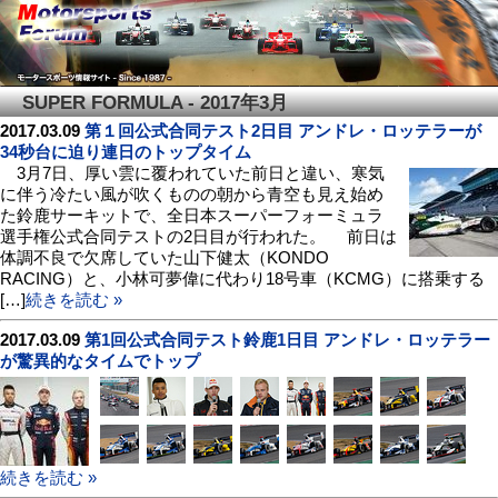
SUPER FORMULA - 2017年3月
2017.03.09
第１回公式合同テスト2日目 アンドレ・ロッテラーが
34秒台に迫り連日のトップタイム
3月7日、厚い雲に覆われていた前日と違い、寒気
に伴う冷たい風が吹くものの朝から青空も見え始め
た鈴鹿サーキットで、全日本スーパーフォーミュラ
選手権公式合同テストの2日目が行われた。 前日は
体調不良で欠席していた山下健太（KONDO
RACING）と、小林可夢偉に代わり18号車（KCMG）に搭乗する
[…]
続きを読む »
2017.03.09
第1回公式合同テスト鈴鹿1日目 アンドレ・ロッテラー
が驚異的なタイムでトップ
続きを読む »