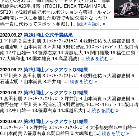
予選が9月27日、岡山国際サーキットで行われ、開幕
戦優勝の#20平川亮（ITOCHU ENEX TEAM IMPUL
SF19）が2戦連続でポールポジションを獲得。ルマン
24時間レースに参加した影響で今回欠場となった中
嶋一貴に代わってスポット参戦し […]
続きを読む »
2020.09.27
第2戦岡山公式予選結果
1.平川亮 2.宮田莉朋 3.ｻｯｼｬ･ﾌｪﾈｽﾄﾗｽﾞ 4.牧野任祐 5.大湯都史樹 6.
石浦宏明 7.山本尚貴 8.坪井翔 9.野尻智紀 10.ﾆｯｸ･ｷｬｼﾃﾞｨ 11.阪口晴
南 12.中山雄一 13.笹原右京 14.塚越広大 15.関口雄飛 16.福住仁嶺
17.大嶋和也 18.国本雄資 19.高星明誠 [...]
続きを読む »
2020.09.27
第2戦岡山ノックアウトQ3結果
1.平川亮 2.宮田莉朋 3.ｻｯｼｬ･ﾌｪﾈｽﾄﾗｽﾞ 4.牧野任祐 5.大湯都史樹 6.
石浦宏明 7.山本尚貴 8.坪井翔 [...]
続きを読む »
2020.09.27
第2戦岡山ノックアウトQ2結果
1.宮田莉朋 2.ｻｯｼｬ･ﾌｪﾈｽﾄﾗｽﾞ 3.坪井翔 4.山本尚貴 5.大湯都史樹 6.
牧野任祐 7.平川亮 8.石浦宏明 9.野尻智紀 10.ﾆｯｸ･ｷｬｼﾃﾞｨ 11.阪口晴
南 12.中山雄一 13.笹原右京 14.塚越広大 [...]
続きを読む »
2020.09.27
第2戦岡山ノックアウトQ1結果
1.ﾆｯｸ･ｷｬｼﾃﾞｨ 2.坪井翔 3.ｻｯｼｬ･ﾌｪﾈｽﾄﾗｽﾞ 4.大湯都史樹 5.中山雄一
6.山本尚貴 7.笹原右京 8.関口雄飛 9.大嶋和也 [...]
続きを読む »