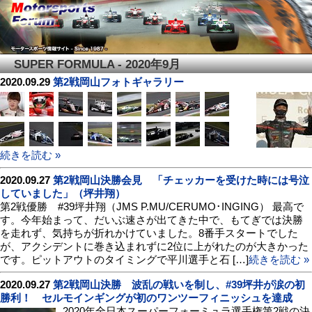
SUPER FORMULA - 2020年9月
2020.09.29
第2戦岡山フォトギャラリー
続きを読む »
2020.09.27
第2戦岡山決勝会見 「チェッカーを受けた時には号泣
していました」（坪井翔）
第2戦優勝 #39坪井翔（JMS P.MU/CERUMO･INGING） 最高で
す。今年始まって、だいぶ速さが出てきた中で、もてぎでは決勝
を走れず、気持ちが折れかけていました。8番手スタートでした
が、アクシデントに巻き込まれずに2位に上がれたのが大きかった
です。ピットアウトのタイミングで平川選手と石 […]
続きを読む »
2020.09.27
第2戦岡山決勝 波乱の戦いを制し、#39坪井が涙の初
勝利！ セルモインギングが初のワンツーフィニッシュを達成
2020年全日本スーパーフォーミュラ選手権第2戦の決