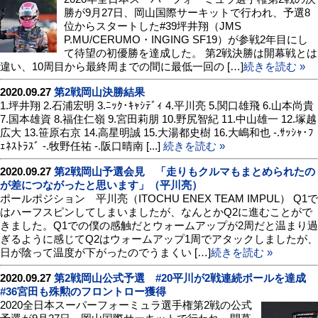
勝が9月27日、岡山国際サーキットで行われ、予選8
位からスタートした#39坪井翔（JMS
P.MU/CERUMO・INGING SF19）が参戦2年目にし
て待望の初優勝を達成した。 第2戦決勝は開幕戦とは
違い、10周目から最終周までの間に最低一回の […]
続きを読む »
2020.09.27
第2戦岡山決勝結果
1.坪井翔 2.石浦宏明 3.ﾆｯｸ･ｷｬｼﾃﾞｨ 4.平川亮 5.関口雄飛 6.山本尚貴
7.国本雄資 8.福住仁嶺 9.宮田莉朋 10.野尻智紀 11.中山雄一 12.塚越
広大 13.笹原右京 14.高星明誠 15.大湯都史樹 16.大嶋和也 -.ｻｯｼｬ･ﾌ
ｪﾈｽﾄﾗｽﾞ -.牧野任祐 -.阪口晴南 [...]
続きを読む »
2020.09.27
第2戦岡山予選会見 「走りもクルマもまとめられたの
が差につながったと思います」（平川亮）
ポールポジション 平川亮（ITOCHU ENEX TEAM IMPUL） Q1で
はハーフスピンしてしまいましたが、なんとかQ2に進むことがで
きました。Q1での僕の感触だとウォームアップが2周だと温まり過
ぎるように感じてQ2はウォームアップ1周でアタックしましたが、
日が陰って温度が下がったのでうまくい […]
続きを読む »
2020.09.27
第2戦岡山公式予選 #20平川が2戦連続ポールを達成
#36宮田も殊勲のフロントロー獲得
2020全日本スーパーフォーミュラ選手権第2戦の公式