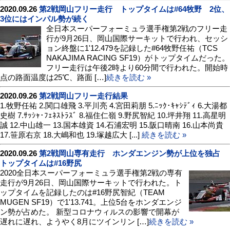
2020.09.26
第2戦岡山フリー走行 トップタイムは#64牧野 2位、
3位にはインパル勢が続く
全日本スーパーフォーミュラ選手権第2戦のフリー走
行が9月26日、岡山国際サーキットで行われ、セッシ
ョン終盤に1'12.479を記録した#64牧野任祐（TCS
NAKAJIMA RACING SF19）がトップタイムだった。
フリー走行は午後2時より60分間で行われた。開始時
点の路面温度は25℃、路面 […]
続きを読む »
2020.09.26
第2戦岡山フリー走行結果
1.牧野任祐 2.関口雄飛 3.平川亮 4.宮田莉朋 5.ﾆｯｸ･ｷｬｼﾃﾞｨ 6.大湯都
史樹 7.ｻｯｼｬ･ﾌｪﾈｽﾄﾗｽﾞ 8.福住仁嶺 9.野尻智紀 10.坪井翔 11.高星明
誠 12.中山雄一 13.国本雄資 14.石浦宏明 15.阪口晴南 16.山本尚貴
17.笹原右京 18.大嶋和也 19.塚越広大 [...]
続きを読む »
2020.09.26
第2戦岡山専有走行 ホンダエンジン勢が上位を独占
トップタイムは#16野尻
2020全日本スーパーフォーミュラ選手権第2戦の専有
走行が9月26日、岡山国際サーキットで行われた。ト
ップタイムを記録したのは#16野尻智紀（TEAM
MUGEN SF19）で1'13.741。上位5台をホンダエンジ
ン勢が占めた。 新型コロナウィルスの影響で開幕が
遅れに遅れ、ようやく8月にツインリン […]
続きを読む »