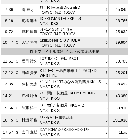
MYST KK-SⅡ
ｱﾙﾋﾞRT玉三郎DreamED
7
36
湊 雅之
6
15.845
TOKYO R&D RD10V
IDI･ROMANTEC･KK－S
8
18
高橋 響太
6
18.765
MYST KKS
ﾗｲﾄｳｪｲ☆ﾚﾌﾟﾘ１０V
脇村 佑貴
9
72
6
25.832
TOKYO R&D RD10V
SkillSpeed １０V TODA
10
7
G
大宮 嘉信
6
29.804
TOKYO R&D RD10V
---- 以上ファイナル進出 ／ 以下敗者復活出場 ----
FSﾌﾟﾛｼﾞｪｸﾄ 戸田 KKSII
福田 詩久
11
51
G
6
30.703
MYST KK-SⅡ
KTｶﾞﾚｰｼﾞ三島自動車１１J関口ED
12
12
G
田崎 貴英
6
35.201
WEST 11J
ﾋﾞﾖﾝﾄﾞｱﾙﾋﾞRTみなみ調剤薬局KK－S
13
35
神村 悠太
6
38.492
MYST KK-S
ﾐｽﾄ･関口･制動屋･KOTA RACING
畔柳 叶伍
14
21
6
43.380
MYST KK-SⅡ
ﾐｽﾄ･ｵｶﾞﾜ･制動屋･KKS－２
加藤 洋一
15
56
G
6
53.910
MYST KK-SⅡ
ﾐｽﾄ･ｾｷｸﾞﾁ･勝男武士
村瀬 和也
16
5
G
6
1'01.036
MYST KK-SⅡ
DAYTONA☆KKSII☆ED☆ﾐｽﾄ
吉田 宣弘
17
57
G
5
1Lap
MYST KK-SⅡ