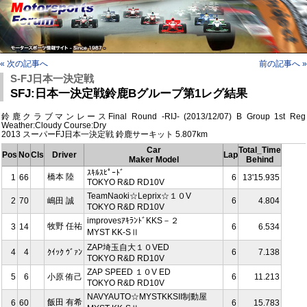
« 次の記事へ
前の記事へ »
S-FJ日本一決定戦
SFJ:日本一決定戦鈴鹿Bグループ第1レグ結果
鈴鹿クラブマンレースFinal Round -RIJ- (2013/12/07) B Group 1st Reg
Weather:Cloudy Course:Dry
2013 スーパーFJ日本一決定戦 鈴鹿サーキット 5.807km
Car
Total_Time
Pos
No
Cls
Driver
Lap
Maker Model
Behind
ｽｷﾙｽﾋﾟｰﾄﾞ
橋本 陸
1
66
6
13'15.935
TOKYO R&D RD10V
TeamNaoki☆Leprix☆１０V
2
70
嶋田 誠
6
4.804
TOKYO R&D RD10V
improvesｱｷﾗﾝﾄﾞKKS－２
牧野 任祐
3
14
6
6.534
MYST KK-SⅡ
ZAP埼玉自大１０VED
4
4
ｸｲｯｸ ｳﾞｧﾝ
6
7.138
TOKYO R&D RD10V
ZAP SPEED １０V ED
5
6
小原 侑己
6
11.213
TOKYO R&D RD10V
NAVYAUTO☆MYSTKKSII制動屋
飯田 有希
6
60
6
15.783