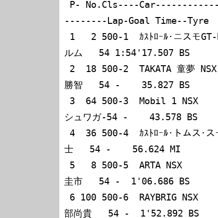
 P- No.Cls----Car---------------------Driver(s)----
--------Lap-Goal Time--Tyre

 1   2 500-1  ｶｽﾄﾛｰﾙ･ニスモGT-R       片山右京   M.ク
ルム   54 1:54'17.507 BS

 2  18 500-2  TAKATA 童夢 NSX         脇阪寿一   金石
勝智   54 -    35.827 BS

 3  64 500-3  Mobil 1 NSX             伊藤大輔   D.
シュワガ-54 -    43.578 BS

 4  36 500-4  ｶｽﾄﾛｰﾙ･トムス･スープラ  関谷正徳   土屋武
士   54 -    56.624 MI

 5   8 500-5  ARTA NSX                鈴木亜久里 土屋
圭市   54 -  1'06.686 BS

 6 100 500-6  RAYBRIG NSX             飯田　章   服
部尚貴   54 -  1'52.892 BS
