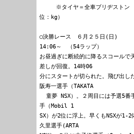
     ※タイヤ＝全車ブリヂストン　HW=ハンディウェイト（単
位：kg）

○決勝レース　６月２５日(日)

14:06～　（54ラップ）

お昼過ぎに断続的に降るスコールで
差しが回復。14時06

分にスタートが切られた。飛び出し
阪寿一選手（TAKATA

  童夢 NSX）。２周目には予選5番手のドミニク・シュワガー選
手（Mobil 1

SX）が2位に浮上。早くもNSXが1-
久里選手(ARTA
