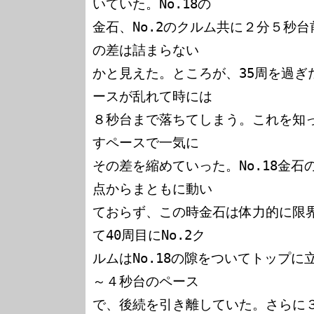
いていた。No.18の

金石、No.2のクルム共に２分５秒
の差は詰まらない

かと見えた。ところが、35周を過ぎた
ースが乱れて時には

８秒台まで落ちてしまう。これを知っ
すペースで一気に

その差を縮めていった。No.18金
点からまともに動い

ておらず、この時金石は体力的に限
て40周目にNo.2ク

ルムはNo.18の隙をついてトップ
～４秒台のペース

で、後続を引き離していた。さらに３