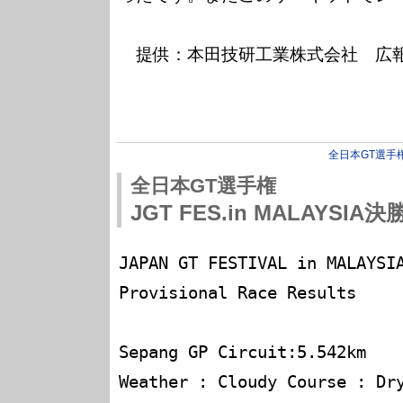
　提供：本田技研工業株式会社　広報
全日本GT選手
全日本GT選手権
JGT FES.in MALAYSIA
JAPAN GT FESTIVAL in MALAYSIA
Provisional Race Results

Sepang GP Circuit:5.542km

Weather : Cloudy Course : Dry