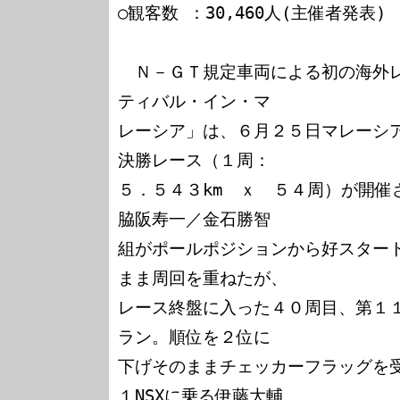
○観客数 ：30,460人(主催者発表)

　Ｎ－ＧＴ規定車両による初の海外
ティバル・イン・マ

レーシア」は、６月２５日マレーシ
決勝レース（１周：

５．５４３km　ｘ　５４周）が開催され
脇阪寿一／金石勝智

組がポールポジションから好スター
まま周回を重ねたが、

レース終盤に入った４０周目、第１
ラン。順位を２位に

下げそのままチェッカーフラッグを受
１NSXに乗る伊藤大輔、
