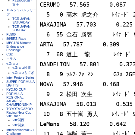
FJ1500筑波・
CERUMO   57.565      0.087 

富士
TCRジャパンシリー
  5   0 高木 虎之介    ﾚｲﾅｰﾄﾞ 2KL MF308     PIAA 
ズ
TCR JAPAN
SATURDAY
NAKAJIMA   57.703      0.225 
TCR JAPAN
SUNDAY
  6  55 金石 勝智      ﾚｲﾅｰﾄﾞ 99L MF308              
FL500
86/BRZ Race
MEC120 Minutes
ARTA   57.787      0.309 

Enduarance
Challenge
  7  68 道上  龍       ﾚｲﾅｰﾄﾞ 2KL MF308 DoCoMo  
CS2
コラム
DANDELION   57.801      0.323
v.Granz
v.Granz鈴鹿
v.Granzもてぎ
  8   9 ﾗﾙﾌ･ﾌｧｰﾏﾝ      GﾌｫｰｽGF03B MF308     Morinaga 
Inter Proto e Series
SUPER FORMULA
NOVA   57.946      0.468 

LIGHTS
KYOJO CUP
  9   2 松田 次生      ﾚｲﾅｰﾄﾞ 99L MF308     PIAA 
FORMULA
REGIONAL
JAPANESE
NAKAJIMA   58.013      0.535 
CHAMPIONSHIP
TOYOTA GAZOO
Racing Netz Cup
 10   8 五十嵐 勇大    ﾚｲﾅｰﾄﾞ 99L MF308            
Vitz Race
Vitz関西
LeMans   58.120      0.642 

Vitz関東
Intercontinental GT
 11  14 脇阪 薫一      ﾚｲﾅｰﾄﾞ 99L MF308         
Challenge