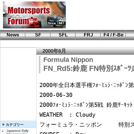
News
SF
SFL
FRJ
F4 / F-Be
F110 CUP
FIA-F4
F-Beat
も
SF
鈴
筑
S
A
2000年6月
Formula Nippon
FN_Rd5:鈴鹿 FN特別ｽﾎﾟｰ
2000年全日本選手権ﾌｫｰﾐｭﾗ･ﾆｯﾎﾟﾝ第5戦                  
2000-06-30    

2000ﾌｫｰﾐｭﾗ･ﾆｯﾎﾟﾝ第5戦 鈴鹿ｻｰｷｯﾄ ﾐﾘｵﾝｶｰﾄﾞ
WEATHER  : Cloudy

フォーミュラ・ニッポン     特別スポーツ
カテゴリー
Japanese Rally