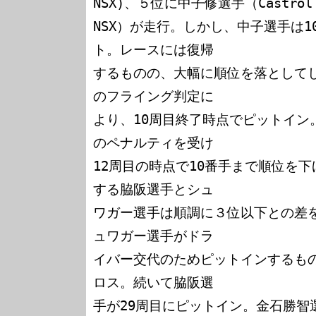
NSX)、５位に中子修選手（Castrol
NSX）が走行。しかし、中子選手は
ト。レースには復帰

するものの、大幅に順位を落として
のフライング判定に

より、10周目終了時点でピットイン
のペナルティを受け

12周目の時点で10番手まで順位を下
する脇阪選手とシュ

ワガー選手は順調に３位以下との差を
ュワガー選手がドラ

イバー交代のためピットインするも
ロス。続いて脇阪選

手が29周目にピットイン。金石勝智