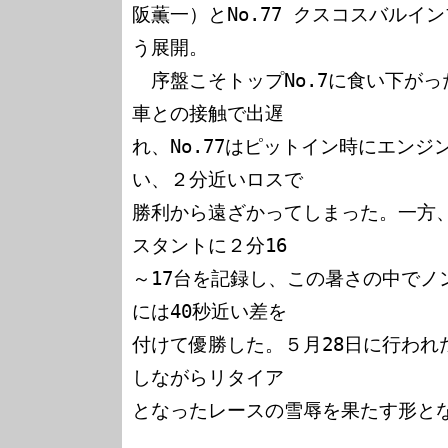
阪薫一）とNo.77 クスコスバルイ
う展開。

　序盤こそトップNo.7に食い下がっ
車との接触で出遅

れ、No.77はピットイン時にエン
い、２分近いロスで

勝利から遠ざかってしまった。一方、
スタントに２分16

～17台を記録し、この暑さの中でノ
には40秒近い差を

付けて優勝した。５月28日に行われた
しながらリタイア

となったレースの雪辱を果たす形とな