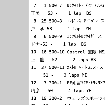
 7   1 500-7  ﾛｯｸﾀｲﾄ･ゼクセルGT-R     E.コマス   影山
正美   53 -    1 lap  BS

 8  25 500-8  ｴﾝﾄﾞﾚｽ ｱﾄﾞﾊﾞﾝ スープラ  木下みつひろ 織
戸　学 53 -    1 lap  YH

 9   6 500-9  ｴｯｿｳﾙﾄﾛﾝﾀｲｶﾞｰスープラ   野田英樹   W.ガー
ドナ-53 -    1 lap  BS

10  16 500-10 Castrol 無限 
上　龍   52 -    2 laps BS

11  37 500-11 ｶｽﾄﾛｰﾙ･トム
一   51 -    3 laps MI

12   7 300-1  RE雨宮ﾏﾂﾓﾄｷﾖｼ
晴彦   50 -    4 laps YH

13  19 300-2  ウェッズスポー