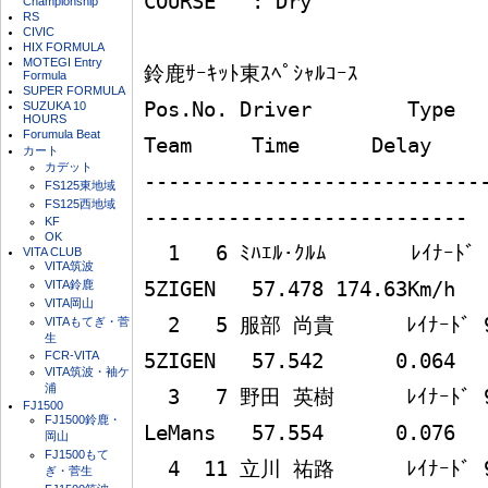
COURSE   : Dry

Championship
RS
CIVIC
HIX FORMULA
MOTEGI Entry
鈴鹿ｻｰｷｯﾄ東ｽﾍﾟｼｬﾙｺｰｽ

Formula
SUPER FORMULA
Pos.No. Driver        Type                           
SUZUKA 10
HOURS
Forumula Beat
Team     Time      Delay 

カート
カデット
----------------------------
FS125東地域
FS125西地域
---------------------------

KF
OK
  1   6 ﾐﾊｴﾙ･ｸﾙﾑ       ﾚｲﾅｰﾄﾞ 99L MF308            
VITA CLUB
VITA筑波
VITA鈴鹿
5ZIGEN   57.478 174.63Km/h 

VITA岡山
  2   5 服部 尚貴      ﾚｲﾅｰﾄﾞ 99L MF308            
VITAもてぎ・菅
生
FCR-VITA
5ZIGEN   57.542      0.064 

VITA筑波・袖ケ
浦
  3   7 野田 英樹      ﾚｲﾅｰﾄﾞ 99L MF308            
FJ1500
FJ1500鈴鹿・
LeMans   57.554      0.076 

岡山
FJ1500もて
  4  11 立川 祐路      ﾚｲﾅｰﾄﾞ 99L MF308  COSMO OIL 
ぎ・菅生