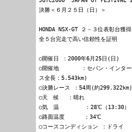
JGTC2000 “JAPAN GT FESTIVAL I
決勝＜６月２５日（日）＞

HONDA NSX-GT ２－３位表彰台獲得
全５台完走で高い信頼性を証明

○開催日 ：2000年6月25日(日)

○開催地　　　　：セパン・インター
ス全長：5.543km)

○決勝レース ：54周(約299.322km)
○天　候　 ：晴れ

○気　温        ：28℃（13:30）

○路面温度      ：34℃

○コースコンディション ：ドライ
