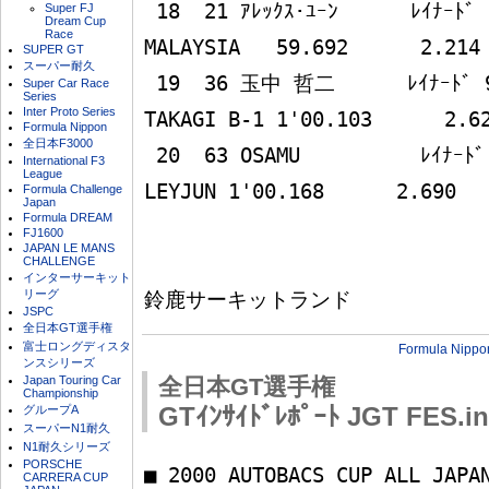
 18  21 ｱﾚｯｸｽ･ﾕｰﾝ      ﾚｲﾅｰﾄﾞ 99L MF308     TEAM 
Super FJ
Dream Cup
Race
MALAYSIA   59.692      2.214 
SUPER GT
スーパー耐久
 19  36 玉中 哲二      ﾚｲﾅｰﾄﾞ 99L MF308        
Super Car Race
Series
Inter Proto Series
TAKAGI B-1 1'00.103      2.62
Formula Nippon
全日本F3000
 20  63 OSAMU          ﾚｲﾅｰﾄﾞ 99L MF308            
International F3
League
LEYJUN 1'00.168      2.690 

Formula Challenge
Japan
Formula DREAM
FJ1600
JAPAN LE MANS
　　　　　　　　　　　　　　　　
CHALLENGE
インターサーキット
リーグ
JSPC
全日本GT選手権
富士ロングディスタ
Formula Nippo
ンスシリーズ
Japan Touring Car
全日本GT選手権
Championship
グループA
GTｲﾝｻｲﾄﾞﾚﾎﾟｰﾄ JGT FES.i
スーパーN1耐久
N1耐久シリーズ
PORSCHE
■ 2000 AUTOBACS CUP ALL JAPAN
CARRERA CUP