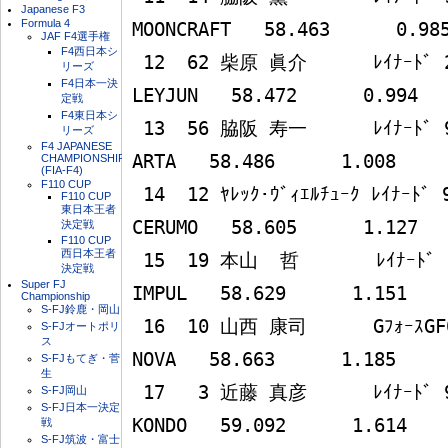
Japanese F3
Formula 4
MOONCRAFT   58.463      0.985
JAF F4選手権
F4西日本シ
 12  62 柴原 眞介      ﾚｲﾅｰﾄﾞ 2KL MF308            
リーズ
F4日本一決
LEYJUN   58.472      0.994 

定戦
F4東日本シ
 13  56 脇阪 寿一      ﾚｲﾅｰﾄﾞ 99L MF308              
リーズ
F4 JAPANESE
ARTA   58.486      1.008 

CHAMPIONSHIP
(FIA-F4)
F110 CUP
 14  12 ﾔﾚｯｸ･ｳﾞｨｴﾙﾁｭｰｸ ﾚｲﾅｰﾄﾞ 99L MF308  COSMO OIL 
F110 CUP
東日本王者
CERUMO   58.605      1.127 

決定戦
F110 CUP
西日本王者
 15  19 本山  哲       ﾚｲﾅｰﾄﾞ 99L MF308        TEAM 
決定戦
Super FJ
IMPUL   58.629      1.151 

Championship
S-FJ鈴鹿・岡山
 16  10 山西 康司      GﾌｫｰｽGF03B MF308     Morinaga 
S-FJオートポリ
ス
NOVA   58.663      1.185 

S-FJもてぎ・菅
生
 17   3 近藤 真彦      ﾚｲﾅｰﾄﾞ 99L MF308     Olympic 
S-FJ岡山
S-FJ日本一決定
KONDO   59.092      1.614 

戦
S-FJ筑波・富士