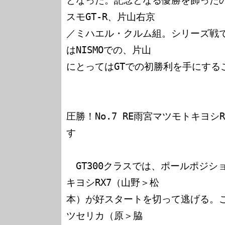
となった。記念となる優勝を飾ったの
スモGT-R、片山右京

／ミハエル・クルム組。シリーズ戦
はNISMOでの、片山

にとってはGTでの初勝利を手にする
圧勝！No.7 RE雨宮マツモトキヨシR
す

　GT300クラスでは、ポールポジショ
キヨシRX7（山野＞松

本）が好スタートを切って逃げる。これ
ツセリカ（原＞脇
