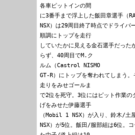
各車ピットインの間

に3番手まで浮上した飯田章選手（RAYB
NSX）は29周目終了時点でドライ
順調にトップを走行

していたかに見える金石選手だった
らず、40周目でM.ク

ルム（Castrol NISMO

GT-R）にトップを奪われてしまう
走りをみせゴールま

で2位を死守。3位にはピット作業の
げをみせた伊藤選手

（Mobil 1 NSX）が入り、鈴木/土屋
NSX）が5位。飯田/服部組は6位。
た中子/道上組は10
