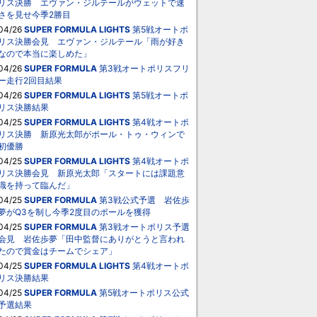
リス決勝 エヴァン・ジルテールがウェットで速
さを見せ今季2勝目
04/26
SUPER FORMULA LIGHTS
第5戦オートポ
リス決勝会見 エヴァン・ジルテール「雨が好き
なので本当に楽しめた」
04/26
SUPER FORMULA
第3戦オートポリスフリ
ー走行2回目結果
04/26
SUPER FORMULA LIGHTS
第5戦オートポ
リス決勝結果
04/25
SUPER FORMULA LIGHTS
第4戦オートポ
リス決勝 新原光太郎がポール・トゥ・ウィンで
初優勝
04/25
SUPER FORMULA LIGHTS
第4戦オートポ
リス決勝会見 新原光太郎「スタートには課題意
識を持って臨んだ」
04/25
SUPER FORMULA
第3戦公式予選 岩佐歩
夢がQ3を制し今季2度目のポールを獲得
04/25
SUPER FORMULA
第3戦オートポリス予選
会見 岩佐歩夢「田中監督にありがとうと言われ
たので賞金はチームでシェア」
04/25
SUPER FORMULA LIGHTS
第4戦オートポ
リス決勝結果
04/25
SUPER FORMULA
第5戦オートポリス公式
予選結果