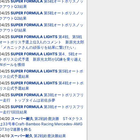
04/25
SUPER FORMULA
第5戦オートポリスノッ
クアウトQ3結果
04/25
SUPER FORMULA
第5戦オートポリスノッ
クアウトQ2結果
04/25
SUPER FORMULA
第5戦オートポリスノッ
クアウトQ1結果
04/25
SUPER FORMULA LIGHTS
第4戦、第5戦
オートポリス予選上位3人のコメント 新原光太郎
「メカニックさんの頑張りを結果に繋げたい」
04/25
SUPER FORMULA LIGHTS
第4、5戦オー
トポリス公式予選 新原光太郎が試練を乗り越え
Wポールを獲得
04/25
SUPER FORMULA LIGHTS
第5戦オートポ
リス公式予選結果
04/25
SUPER FORMULA LIGHTS
第4戦オートポ
リス公式予選結果
04/25
SUPER FORMULA
第3戦オートポリスフリ
ー走行 トップタイムは岩佐歩夢
04/25
SUPER FORMULA
第3戦オートポリスフリ
ー走行1回目結果
04/20
スーパー耐久
第2戦鈴鹿決勝 ST-Xクラス
は33号車Craft-Bamboo Racing Mercedes-AMG
GT3が2連勝を飾る
04/19
スーパー耐久
第2戦鈴鹿決勝結果