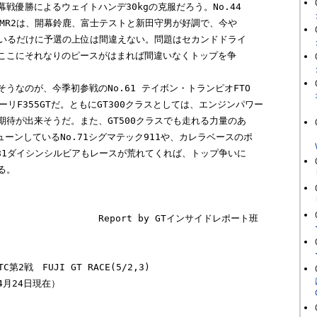
戦優勝によるウェイトハンデ30kgの克服だろう。No.44 

MR2は、開幕鈴鹿、富士テストと新田守男が好調で、今や

ているだけに予選の上位は間違えない。問題はセカンドドライ

ここにそれなりのピースがはまれば間違いなくトップを争

うなのが、今季初参戦のNo.61 テイボン・トランピオFTO

ェラーリF355GTだ。ともにGT300クラスとしては、エンジンパワー

待が出来そうだ。また、GT500クラスでも走れる力量のあ

ューンしているNo.71シグマテック911や、カレラベースのポ

81ダイシンシルビアもレースが荒れてくれば、トップ争いに

。

　　　　　　　　　　Report by GTインサイドレポート班

TC第2戦　FUJI GT RACE(5/2,3)

月24日現在）
