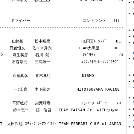
     ドライバー                      エントラント   ﾀｲﾔ

----------------------------------------------------
GT2    麻生英彦   石川 朗              ｱﾋﾞﾘﾃｨ          DL

       石森浩元   三浦雄一             ｴﾑﾌｧｸﾄﾘｰﾚｰｼﾝｸﾞｸﾗﾌﾞ 
     近藤真彦   青木孝行             NISMO           
W       一ﾂ山康   木下隆之           HITOTSUYAMA RACING 
2M     平野敏行   染葉輝彦             ﾋﾗﾉﾓｰﾀｰｽﾎﾟｰﾂ    YH

      鈴木恵一   舘　信吾   TEAM TAISAN Jr. WITHつちや  
GT  太田哲也 ｽﾃｨｰﾌﾞﾝ･ｱﾝﾄﾞｽｶｰ TEAM FERRARI CULB of JAPAN  