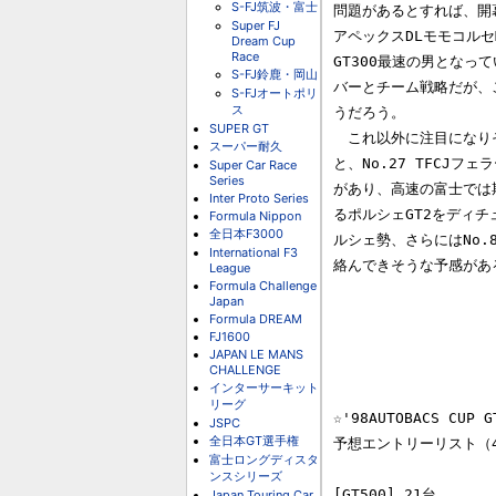
S-FJ筑波・富士
問題があるとすれば、開幕
Super FJ
アペックスDLモモコルセ
Dream Cup
Race
GT300最速の男となっ
S-FJ鈴鹿・岡山
バーとチーム戦略だが、
S-FJオートポリ
ス
うだろう。

SUPER GT
　これ以外に注目になりそ
スーパー耐久
と、No.27 TFCJフ
Super Car Race
Series
があり、高速の富士では期
Inter Proto Series
るポルシェGT2をディチ
Formula Nippon
全日本F3000
ルシェ勢、さらにはNo.
International F3
絡んできそうな予感がある
League
Formula Challenge
Japan
Formula DREAM
FJ1600
　　　　　　　　　　　　
JAPAN LE MANS
CHALLENGE
インターサーキット
リーグ
☆'98AUTOBACS CUP G
JSPC
全日本GT選手権
予想エントリーリスト（4
富士ロングディスタ
ンスシリーズ
[GT500] 21台

Japan Touring Car