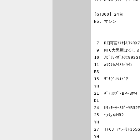
[GT300] 24台

No. マシン         
------------------
------

 7  RE雨宮ﾏﾂﾓﾄｷﾖｼRX7     山路慎一   松本晴彦             RE雨宮ﾚｰｼﾝｸﾞ    DL

 9  MTG大黒屋ぽるしぇ    日置恒文   佐々木秀六           TEAM大黒屋      DL

10  ｱﾋﾞﾘﾃｨﾎﾟﾙｼｪ993
11  ﾑﾗｳﾁｶﾒｲｽｶｲﾗｲﾝ 
BS

15  ｻﾞﾅｳﾞｨｼﾙﾋﾞｱ     
YH

21  ﾀﾞﾝﾛｯﾌﾟ-BP-BM
DL

24  ﾋﾗﾉﾓｰﾀｰｽﾎﾟｰﾂR3
25  つちやMR2      
YH

27  TFCJ ﾌｪﾗｰﾘF355
YH
