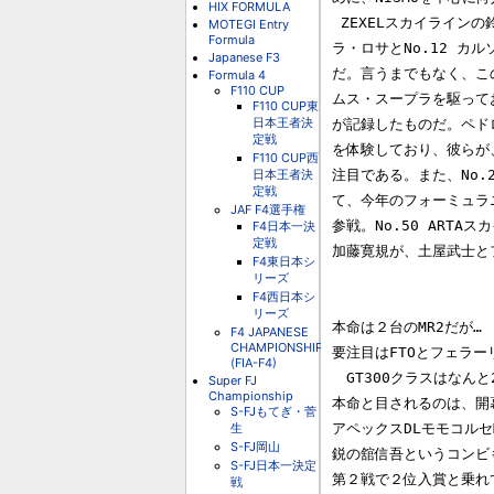
HIX FORMULA
 ZEXELスカイラインの鈴木亜久里に代わってスカイラインGT-Rに乗るペドロ・デ・

MOTEGI Entry
Formula
ラ・ロサとNo.12 カ
Japanese F3
だ。言うまでもなく、この
Formula 4
F110 CUP
ムス・スープラを駆って
F110 CUP東
日本王者決
が記録したものだ。ペドロ
定戦
を体験しており、彼らが
F110 CUP西
日本王者決
注目である。また、No.
定戦
て、今年のフォーミュラ
JAF F4選手権
参戦。No.50 ART
F4日本一決
定戦
加藤寛規が、土屋武士と
F4東日本シ
リーズ
F4西日本シ
リーズ
本命は２台のMR2だが…

F4 JAPANESE
CHAMPIONSHIP
要注目はFTOとフェラー
(FIA-F4)
　GT300クラスはなんと
Super FJ
Championship
本命と目されるのは、開幕戦
S-FJもてぎ・菅
生
アペックスDLモモコルセ
S-FJ岡山
鋭の舘信吾というコンビも
S-FJ日本一決定
第２戦で２位入賞と乗れ
戦