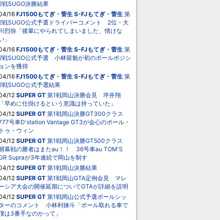
2戦SUGO決勝結果
04/16
FJ1500もてぎ・菅生
S-FJもてぎ・菅生
第
2戦SUGO公式予選ドライバーコメント 2位・大
川烈弥「後輩にやられてしまいました、情けな
い」
04/16
FJ1500もてぎ・菅生
S-FJもてぎ・菅生
第
2戦SUGO公式予選 小林留魁が初のポールポジシ
ョンを獲得
04/16
FJ1500もてぎ・菅生
S-FJもてぎ・菅生
第
2戦SUGO公式予選結果
04/12
SUPER GT
第1戦岡山決勝会見 坪井翔
「早めに仕掛けるという意識は持っていた」
04/12
SUPER GT
第1戦岡山決勝GT300クラス
777号車D'station Vantage GT3が会心のポール・
トゥ・ウィン
04/12
SUPER GT
第1戦岡山決勝GT500クラス
開幕戦の勝者はまたau！！ 36号車au TOM'S
GR Supraが3年連続で岡山を制す
04/12
SUPER GT
第1戦岡山決勝結果
04/12
SUPER GT
第1戦岡山GTA定例会見 マレ
ーシア大会の開催延期についてGTAが詳細を説明
04/12
SUPER GT
第1戦岡山公式予選ポールシッ
ターのコメント 小林利徠斗「ポール取れる車で
僕は3番手なのかって」