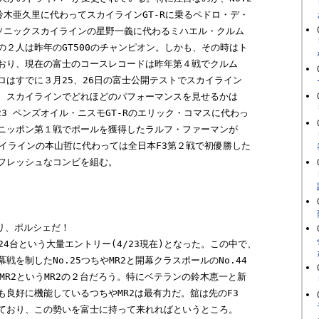
ルソニックスカイラインの星野一義に代わるミハエル・クルム

２人は昨年のGT500のチャンピオン。しかも、その時はト

おり、現在の富士のコースレコードは昨年第４戦でクルム

はすでに３月25、26日の富士公開テストでスカイライン

、スカイラインでどれほどのパフォーマンスを見せるかは

23 ペンズオイル・ニスモGT-Rのエリック・コマスに代わっ

ニッポン第１戦でポールを獲得したラルフ・ファーマンが

Aスカイラインの本山哲に代わっては全日本F3第２戦で初優勝した

フレッシュなコンビを組む。

リ、ポルシェだ！

24台という大量エントリー(4/23現在)となった。この中で、

を制したNo.25つちやMR2と開幕クラスポールのNo.44 

MR2というMR2の２台だろう。特にベテランの鈴木恵一と新

良好に機能しているつちやMR2は最有力だ。舘は先のF3

ており、この勢いを富士に持って来れればというところ。
