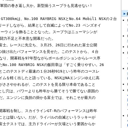
SX軍団の巻き返し大か。新型揃うスープラも見逃せない！

T300kmは、No.100 RAYBRIG NSXとNo.64 Mobil1 NSXの２台

リードしながら、結果として自滅によってNo.23 ペンズオイ

ューウィンを飾ることとなった。スープラはニューマシンが

闘力不足と不本意な開幕だった。

士。レースに先立ち、３月25、26日に行われた富士公開

一つ抜け出たパフォーマンスを見せた。このテストから、４台

となり、開幕戦を97年型ながらポールポジションからレース序

o.100 RAYBRIG NSXの飯田章は「すごく乗りやすい。26

このテストディ最速の１分26秒919という昨年のコースレ

ムを軽く出したと語っている。NSXはNAエンジンゆえに高

がささやかれるが、このテストを見る限り本命であること

落とし穴は、パワーよりも昨年から勝てそうで勝てない原因の

だ。エンジンに負担の掛かる富士では、それこそが最大の

幕戦を制し、スカイラインGT-Rのパフォーマンスは昨年

ことは疑いない。だが、ライバルの自滅というラッキーが

富士テストでは、主力ドライバーが欠場という要因からか
