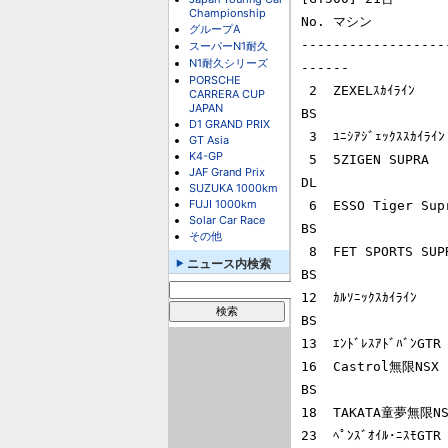
Championship
No. マシン         
グループA
------------------
スーパーN1耐久
N1耐久シリーズ
------

PORSCHE
 2  ZEXELｽｶｲﾗｲﾝ          影山正彦     ﾍﾟﾄﾞﾛ･ﾃﾞ･ﾗ･ﾛｻ(E)  NISMO            
CARRERA CUP
JAPAN
BS

D1 GRAND PRIX
 3  ﾕﾆｼｱｼﾞｪｯｸｽｽｶｲﾗｲﾝ     長谷見昌弘   田中哲也          ﾊｾﾐ･ﾓｰﾀｰｽﾎﾟｰﾂ    BS

GT Asia
K4-GP
 5  5ZIGEN SUPRA         ﾏｰｸ･ｸﾞｰｾﾝ(B) 桧井保孝          TEAM 5ZIGEN      
JAF Grand Prix
DL

SUZUKA 1000km
FUJI 1000km
 6  ESSO Tiger Supra     ｱﾝﾀﾞｰｽ･ｵﾛﾌｿﾝ(S)   高木真一     INGING           
Solar Car Race
BS

その他
 8  FET SPORTS SUPRA     ﾜｲﾝ･ｶﾞｰﾄﾞﾅｰ(AUS)  田中　実     TEAM POWER CRAFT 
ニュース内検索
BS

12  ｶﾙｿﾆｯｸｽｶｲﾗｲﾝ    
BS

13  ｴﾝﾄﾞﾚｽｱﾄﾞﾊﾞﾝG
16  Castrol無限NSX 
BS

18  TAKATA童夢無限NS
23  ﾍﾟﾝｽﾞｵｲﾙ･ﾆｽﾓGTR   