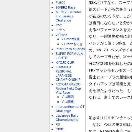
NSXだけでなく、スー
FL500
86/BRZ Race
線スピードがものを言う
MEC120 Minutes
が在るのだろうか。しか
Enduarance
Challenge
は当日にならないと分か
CS2
えるパフォーマンスを見せ
コラム
v.Granz
なり、一躍優勝候補に名乗
v.Granz鈴鹿
ハンデが１位：50kg、２
v.Granzもてぎ
Inter Proto e Series
め、No.23 ペンズオ
SUPER FORMULA
してスープラだが。富士テス
LIGHTS
KYOJO CUP
分27秒298を記録したの
FORMULA
FK/マッシモセルモスー
REGIONAL
JAPANESE
富士とスープラの相性の
CHAMPIONSHIP
タイムアップは可能と見
TOYOTA GAZOO
Racing Netz Cup
えを得たようだった。も
Vitz Race
Vitz関西
なれば、富士でのレース
Vitz関東
Intercontinental GT
Challenge
Japanese Rally
驚き＆注目のピンチヒッタ
Championship
RS
　なお、今回の第２戦は
CIVIC
めに、NISMOを中心に