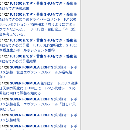
04/27
FJ1500もてぎ・菅生
S-FJもてぎ・菅生
第
4戦もてぎ決勝結果
04/27
FJ1500もてぎ・菅生
S-FJもてぎ・菅生
第
4戦もてぎ公式予選ドライバーコメント FJ1500
ポールポジション・酒井翔太「思うようにアタッ
クできなかった」 S-FJ3位・畠山退三「今は総
合を考えている」
04/27
FJ1500もてぎ・菅生
S-FJもてぎ・菅生
第
4戦もてぎ公式予選 FJ1500は酒井翔太、S-FJは
木幡直生がポールポジションを獲得
04/27
FJ1500もてぎ・菅生
S-FJもてぎ・菅生
第
4戦もてぎ公式予選結果
04/26
SUPER FORMULA LIGHTS
第6戦オートポ
リス決勝 驚速エヴァン・ジルテールが逆転勝
利！
04/26
SUPER FORMULA
第3戦オートポリス決勝
は天候の悪化により中止に JRPが代替レースの
開催に向けて調整を始める
04/26
SUPER FORMULA LIGHTS
第6戦オートポ
リス決勝会見 エヴァン・ジルテール「難しい天
候だった」
04/26
SUPER FORMULA LIGHTS
第6戦オートポ
リス決勝結果
04/26
SUPER FORMULA LIGHTS
第5戦オートポ