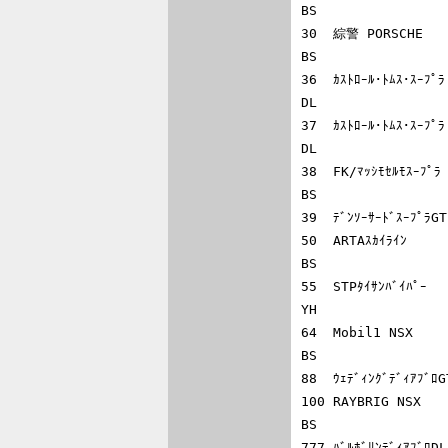
BS

30  綜警 PORSCHE   
BS

36  ｶｽﾄﾛｰﾙ･ﾄﾑｽ･ｽｰﾌ
DL

37  ｶｽﾄﾛｰﾙ･ﾄﾑｽ･ｽｰﾌ
DL

38  FK/ﾏｯｼﾓｾﾙﾓｽｰﾌ
BS

39  ﾃﾞﾝｿｰｻｰﾄﾞｽｰﾌﾟ
50  ARTAｽｶｲﾗｲﾝ   
BS

55  STPﾀｲｻﾝﾊﾞｲﾊﾟｰ 
YH

64  Mobil1 NSX    
BS

88  ｳｪﾃﾞｨﾝｸﾞﾃﾞｨｱﾌ
100 RAYBRIG NSX  
BS

777 ﾊﾞﾙﾎﾞﾘﾝﾃﾞｨｱﾌﾞ