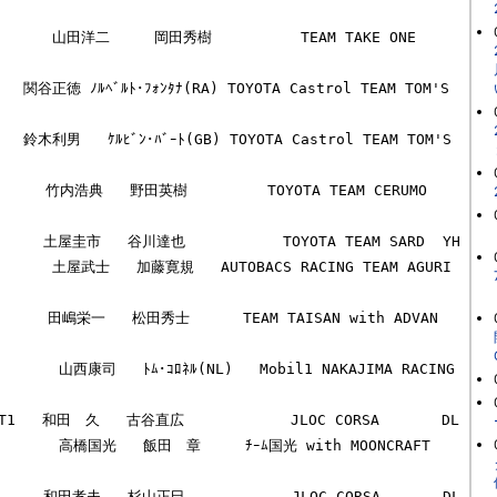
      山田洋二     岡田秀樹          TEAM TAKE ONE    
ﾟﾗ   関谷正徳 ﾉﾙﾍﾞﾙﾄ･ﾌｫﾝﾀﾅ(RA) TOYOTA Castrol TEAM TOM'S 
ﾟﾗ   鈴木利男   ｹﾙﾋﾞﾝ･ﾊﾞｰﾄ(GB) TOYOTA Castrol TEAM TOM'S 
ﾟﾗ      竹内浩典   野田英樹         TOYOTA TEAM CERUMO  
ﾗGT     土屋圭市   谷川達也           TOYOTA TEAM SARD  YH

        土屋武士   加藤寛規   AUTOBACS RACING TEAM AGURI  
       田嶋栄一   松田秀士      TEAM TAISAN with ADVAN   
       山西康司   ﾄﾑ･ｺﾛﾈﾙ(NL)   Mobil1 NAKAJIMA RACING   
ﾞﾛGT1   和田　久   古谷直広            JLOC CORSA       DL

        高橋国光   飯田　章     ﾁｰﾑ国光 with MOONCRAFT  
ﾛDL     和田孝夫   杉山正巳            JLOC CORSA       DL
