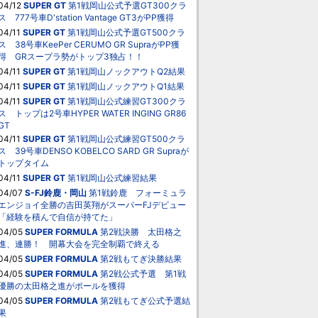
04/12
SUPER GT
第1戦岡山公式予選GT300クラ
ス 777号車D'station Vantage GT3がPP獲得
04/11
SUPER GT
第1戦岡山公式予選GT500クラ
ス 38号車KeePer CERUMO GR SupraがPP獲
得 GRスープラ勢がトップ3独占！！
04/11
SUPER GT
第1戦岡山ノックアウトQ2結果
04/11
SUPER GT
第1戦岡山ノックアウトQ1結果
04/11
SUPER GT
第1戦岡山公式練習GT300クラ
ス トップは2号車HYPER WATER INGING GR86
GT
04/11
SUPER GT
第1戦岡山公式練習GT500クラ
ス 39号車DENSO KOBELCO SARD GR Supraが
トップタイム
04/11
SUPER GT
第1戦岡山公式練習結果
04/07
S-FJ鈴鹿・岡山
第1戦鈴鹿 フォーミュラ
エンジョイ全勝の吉田英翔がスーパーFJデビュー
「経験を積んで自信が持てた」
04/05
SUPER FORMULA
第2戦決勝 太田格之
進、連勝！ 開幕大会を完全制覇で終える
04/05
SUPER FORMULA
第2戦もてぎ決勝結果
04/05
SUPER FORMULA
第2戦公式予選 第1戦
優勝の太田格之進がポールを獲得
04/05
SUPER FORMULA
第2戦もてぎ公式予選結
果