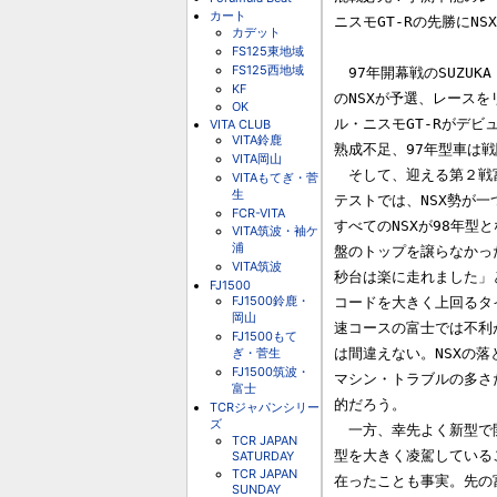
カート
ニスモGT-Rの先勝にN
カデット
FS125東地域
FS125西地域
　97年開幕戦のSUZUKA G
KF
のNSXが予選、レースを
OK
ル・ニスモGT-Rがデビ
VITA CLUB
VITA鈴鹿
熟成不足、97年型車は戦
VITA岡山
　そして、迎える第２戦富
VITAもてぎ・菅
生
テストでは、NSX勢が
FCR-VITA
すべてのNSXが98年型
VITA筑波・袖ケ
浦
盤のトップを譲らなかったN
VITA筑波
秒台は楽に走れました」と
FJ1500
FJ1500鈴鹿・
コードを大きく上回るタイ
岡山
速コースの富士では不利
FJ1500もて
ぎ・菅生
は間違えない。NSXの
FJ1500筑波・
マシン・トラブルの多さ
富士
的だろう。

TCRジャパンシリー
ズ
　一方、幸先よく新型で開
TCR JAPAN
型を大きく凌駕している
SATURDAY
TCR JAPAN
在ったことも事実。先の
SUNDAY