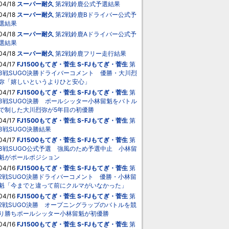
04/18
スーパー耐久
第2戦鈴鹿公式予選結果
04/18
スーパー耐久
第2戦鈴鹿Bドライバー公式予
選結果
04/18
スーパー耐久
第2戦鈴鹿Aドライバー公式予
選結果
04/18
スーパー耐久
第2戦鈴鹿フリー走行結果
04/17
FJ1500もてぎ・菅生
S-FJもてぎ・菅生
第
3戦SUGO決勝ドライバーコメント 優勝・大川烈
弥「嬉しいというよりひと安心」
04/17
FJ1500もてぎ・菅生
S-FJもてぎ・菅生
第
3戦SUGO決勝 ポールシッター小林留魁をバトル
で制した大川烈弥が5年目の初優勝
04/17
FJ1500もてぎ・菅生
S-FJもてぎ・菅生
第
3戦SUGO決勝結果
04/17
FJ1500もてぎ・菅生
S-FJもてぎ・菅生
第
3戦SUGO公式予選 強風のため予選中止 小林留
魁がポールポジション
04/16
FJ1500もてぎ・菅生
S-FJもてぎ・菅生
第
2戦SUGO決勝ドライバーコメント 優勝・小林留
魁「今までと違って前にクルマがいなかった」
04/16
FJ1500もてぎ・菅生
S-FJもてぎ・菅生
第
2戦SUGO決勝 オープニングラップのバトルを競
り勝ちポールシッター小林留魁が初優勝
04/16
FJ1500もてぎ・菅生
S-FJもてぎ・菅生
第