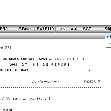
FRJ
F-Beat
F4 / F110
SGT
S
FJ1500/SFJ
F110 CUP
FIA-F4
SFJ D-Cup
鈴鹿・岡山
筑波・冨士
SFJ日本一
Aポリス
もてぎ・菅生
Rd.2/1
NSHIP

ＤＥ ＲＥＰＯＲＴ

---------------------------------------------------
C第2戦　FUJI GT RACE(5/2,3)

ス展開
