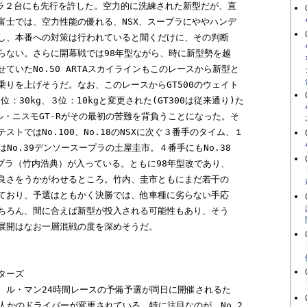
プラ２台にも先行を許した。空力的に洗練された新型だが、直

富士では、空力性能の優れる、NSX、スープラにややハンデ

し、本番への対策は行われていると聞くだけに、その判断

らない。さらに開幕戦では98年型ながら、時に新型勢を越

ていたNo.50 ARTAスカイラインもこのレースから新型と

りを上げそうだ。なお、このレースからGT500のウェイト

位：30kg、３位：10kgと変更された(GT300は従来通り)た

イル・ニスモGT-Rがその最初の苦難を背負うことになった。そ

トではNo.100、No.18のNSXに次ぐ３番手のタイム、１

はNo.39デンソースープラの土屋圭市。４番手にもNo.38 

プラ（竹内浩典）が入っている。ともに98年型改であり、

良さをうかがわせるところ。竹内、圭市ともにまだ若干の

ており、予選はともかく決勝では、他車種に劣らない手応

ちろん、間に合えば新型が投入される可能性もあり、そう

展開はなお一層混戦の度を深めそうだ。

ーズ

、ル・マン24時間レースの予備予選が同日に開催されるた

何人かのドライバーが変更されている。特に注目なのが、No.2
