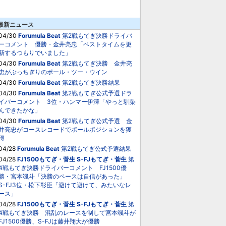
最新ニュース
04/30
Forumula Beat
第2戦もてぎ決勝ドライバ
ーコメント 優勝・金井亮忠「ベストタイムを更
新するつもりでいました」
04/30
Forumula Beat
第2戦もてぎ決勝 金井亮
忠がぶっちぎりのポール・ツー・ウイン
04/30
Forumula Beat
第2戦もてぎ決勝結果
04/30
Forumula Beat
第2戦もてぎ公式予選ドラ
イバーコメント 3位・ハンマー伊澤「やっと馴染
んできたかな」
04/30
Forumula Beat
第2戦もてぎ公式予選 金
井亮忠がコースレコードでポールポジションを獲
得
04/28
Forumula Beat
第2戦もてぎ公式予選結果
04/28
FJ1500もてぎ・菅生
S-FJもてぎ・菅生
第
4戦もてぎ決勝ドライバーコメント FJ1500優
勝・宮本颯斗「決勝のペースは自信があった」
S-FJ3位・松下彰臣「避けて避けて、みたいなレ
ース」
04/28
FJ1500もてぎ・菅生
S-FJもてぎ・菅生
第
4戦もてぎ決勝 混乱のレースを制して宮本颯斗が
FJ1500優勝、S-FJは藤井翔大が優勝