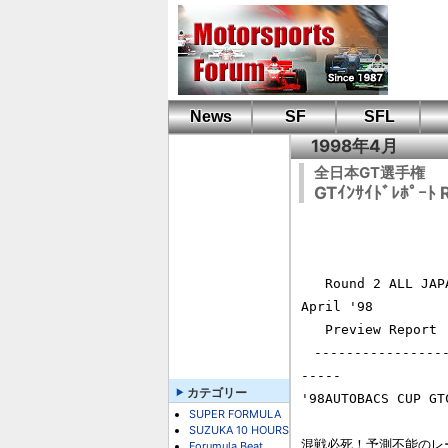
News
SF
SFL
1998年4月
全日本GT選手権
GTｲﾝｻｲﾄﾞﾚﾎﾟｰﾄ 
                    AUTOBACS CUP ALL JAPAN GT CAR CHAMPIO
                       1998  ＧＴ ＩＮＳＩ
   Round 2 ALL JAPAN FUJI GT RACE                              28 
April '98

   Preview Report                 プレビューレポート            FMOTOR4版

　-----------------
-----

カテゴリー
'98AUTOBACS CUP GT
SUPER FORMULA
SUZUKA 10 HOURS
混戦必死！予測不能のレー
Forumula Beat