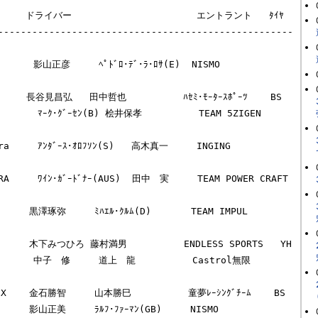
     ドライバー                      エントラント   ﾀｲﾔ

----------------------------------------------------
     黒澤琢弥     ﾐﾊｴﾙ･ｸﾙﾑ(D)       TEAM IMPUL       
TR      木下みつひろ 藤村満男          ENDLESS SPORTS   YH

      中子　修     道上　龍          Castrol無限      
X    金石勝智     山本勝巳          童夢ﾚｰｼﾝｸﾞﾁｰﾑ    BS

   影山正美     ﾗﾙﾌ･ﾌｧｰﾏﾝ(GB)     NISMO            