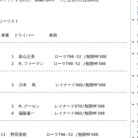
ーリスト

  車番  ドライバー      車両

----------------------------------------------------
VA     1  影山正美        ローラT98-52 /無限MF308

       2  R.ファーマン    ローラT98-52 /無限MF308

----------------------------------------------------
       3  川本  篤        レイナード96D/無限MF308

----------------------------------------------------
       5  M.グーセン      レイナード97D/無限MF308

96D/無限MF308

----------------------------------------------------
  野田英樹        ローラT96-52 /無限MF308
