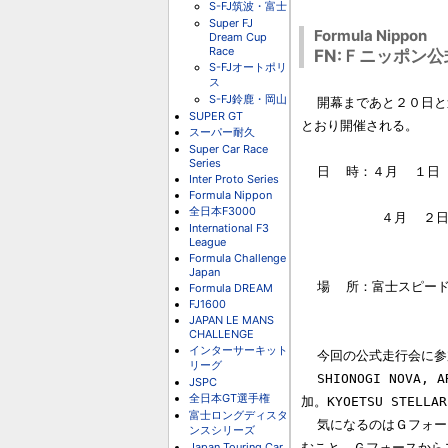
S-FJ筑波・富士
Super FJ
Formula Nippon
Dream Cup
Race
FN:Ｆニッポン公
S-FJオートポリ
ス
S-FJ鈴鹿・岡山
  開幕まであと２０日と迫ったフォーミュラニッポンの第２回公式走行会が次の

SUPER GT
とおり開催される。

スーパー耐久
Super Car Race
Series
  日  時：４月  １日（水）  １０：００～１２：００

Inter Proto Series
                          
Formula Nippon
全日本F3000
          ４月  ２日（木）  １０：００～１２：００

International F3
                          
League
Formula Challenge
Japan
  場  所：富士スピードウェイ

Formula DREAM
FJ1600
JAPAN LE MANS
CHALLENGE
インターサーキット
  今回の公式走行会に参加する顔触れは以下のとおり。

リーグ
  SHIONOGI NOVA, ARTAは１カーを２人が交代でドライブ、MIRAIは１日目のみ参

JSPC
全日本GT選手権
加。KYOETSU STEL
富士ロングディスタ
  気になるのはＧフォースで参戦する予定だったノバが、ローラＴ９８を持ち込

ンスシリーズ
Japan Touring Car
むこと。Ｇフォースから