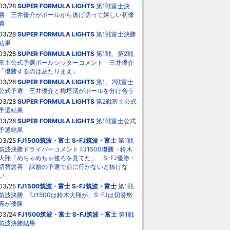
03/28
SUPER FORMULA LIGHTS
第1戦富士決
勝 三井優介がポールから逃げ切って嬉しい初優
勝
03/28
SUPER FORMULA LIGHTS
第1戦富士決勝
結果
03/28
SUPER FORMULA LIGHTS
第1戦、第2戦
富士公式予選ポールシッターコメント 三井優介
「優勝するのはあたりまえ」
03/28
SUPER FORMULA LIGHTS
第1、2戦富士
公式予選 三井優介と梅垣清がポールを分け合う
03/28
SUPER FORMULA LIGHTS
第2戦富士公式
予選結果
03/28
SUPER FORMULA LIGHTS
第1戦富士公式
予選結果
03/25
FJ1500筑波・富士
S-FJ筑波・富士
第1戦
筑波決勝ドライバーコメント FJ1500優勝・鈴木
大翔「めちゃめちゃ後ろを見てた」 S-FJ優勝・
切替悠喜「課題の予選で前に行かないと抜けな
い」
03/25
FJ1500筑波・富士
S-FJ筑波・富士
第1戦
筑波決勝 FJ1500は鈴木大翔が、S-FJは切替悠
喜が優勝
03/24
FJ1500筑波・富士
S-FJ筑波・富士
第1戦
筑波決勝結果