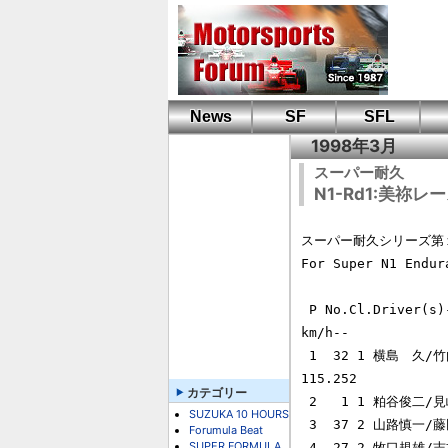
News
SF
SFL
1998年3月
スーパー耐久
N1-Rd1:美祢レ
スーパー耐久シリーズ第１戦美祢 
For Super N1 Endu
 P No.Cl.Driver(s)------------ Car---------------- Lap GoalTime--- -
km/h--

 1  32 1 横島　久/竹内浩典     Nissan Skyline GT-R 155 4:21'21.354 
115.252

カテゴリー
 2   1 1 粕谷俊二/見崎清志     Nissan Skyline GT-R 153   -   2Laps        

SUZUKA 10 HOURS
 3  37 2 山路慎一/藤田隆之     Toyota Celica       151   -   4Laps        

Forumula Beat
SUPER FORMULA
 4  27 2 牧口規雄/志村　久     BMW M3              151   -   4Laps        
