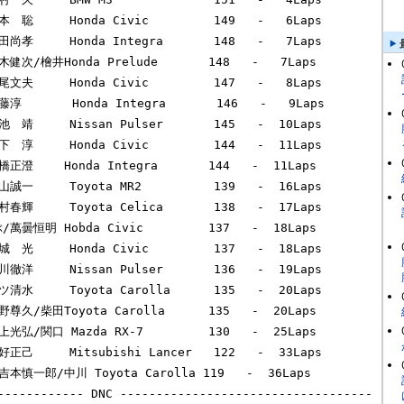
靖     Nissan Pulser       145   -  10Laps       

淳     Honda Civic         144   -  11Laps       

正澄　　 Honda Integra       144   -  11Laps       

一     Toyota MR2          139   -  16Laps       

輝     Toyota Celica       138   -  17Laps       

萬曇恒明 Hobda Civic         137   -  18Laps       

光     Honda Civic         137   -  18Laps       

洋     Nissan Pulser       136   -  19Laps       

水     Toyota Carolla      135   -  20Laps       

尊久/柴田Toyota Carolla      135   -  20Laps       

光弘/関口 Mazda RX-7         130   -  25Laps       

己     Mitsubishi Lancer   122   -  33Laps       

本慎一郎/中川 Toyota Carolla 119   -  36Laps       

------------ DNC -----------------------------------