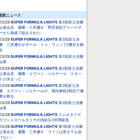
最新ニュース
03/29
SUPER FORMULA LIGHTS
第3戦富士決勝
記者会見 優勝・三井優介「野尻智紀アドバイザ
ーから無線で励まされた」
03/29
SUPER FORMULA LIGHTS
第3戦富士決
勝 三井優介がポール・トゥ・ウィンで2勝目を飾
る
03/29
SUPER FORMULA LIGHTS
第3戦富士決勝
結果
03/29
SUPER FORMULA LIGHTS
第2戦富士決勝
記者会見 優勝・エヴァン・ジルテール「スター
トが決まった」
03/29
SUPER FORMULA LIGHTS
第2戦富士決
勝 エヴァン・ジルテールが、国内参戦2戦目で優
勝を飾る
03/29
SUPER FORMULA LIGHTS
第2戦富士決勝
結果
03/28
SUPER FORMULA LIGHTS
クムホタイヤ
がコントロールタイヤの供給を3年間延長
03/28
SUPER FORMULA LIGHTS
第1戦富士決勝
記者会見 優勝・三井優介「ライツは富士でも抜
けない」