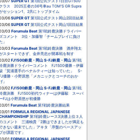
03/07
SUPER GT
第1回公式テスト1日目GT500
クラス 2025王者の36号車au TOM'S GR Supra
がセッション1、2共にトップタイム
03/06
SUPER GT
第1回公式テスト岡山2回目結果
03/06
SUPER GT
第1回公式テスト岡山1回目結果
03/03
Forumula Beat
第1戦鈴鹿決勝ドライバー
ズコメント 3位・加藤智「チームプレイに負け
た」
03/03
Forumula Beat
第1戦鈴鹿決勝 酒井翔太
がスタートできず、金井亮忠が開幕戦を制す
03/02
FJ1500鈴鹿・岡山
S-FJ鈴鹿・岡山
第1戦
鈴鹿決勝ドライバーコメント FJ1500優勝・伊藤
駿「箕浦選手のペナルティーは知っていた」 S-
FJ優勝・小野原悠「メカニックとコーチのおか
げ」
03/02
FJ1500鈴鹿・岡山
S-FJ鈴鹿・岡山
第1戦
鈴鹿決勝 FJ1500初代ウィナーは伊藤駿 スーパ
ーFJは小野原悠が初優勝
03/01
Forumula Beat
第1戦鈴鹿決勝結果
03/01
FORMULA REGIONAL JAPANESE
CHAMPIONSHIP
第1戦鈴鹿レース3決勝上位３人
のコメント 三浦柚貴「2勝はできましたが満足も
できない週末でした」アキタ「序盤のペースアッ
プが課題です」
03/01
FORMULA REGIONAL JAPANESE