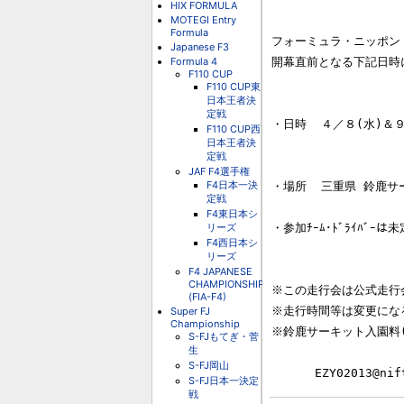
HIX FORMULA
MOTEGI Entry
Formula
フォーミュラ・ニッポン 
Japanese F3
Formula 4
開幕直前となる下記日時
F110 CUP
F110 CUP東
日本王者決
定戦
・日時  ４／８(水)＆９
F110 CUP西
日本王者決
                          
定戦
JAF F4選手権
F4日本一決
・場所  三重県 鈴鹿サーキ
定戦
F4東日本シ
リーズ
・参加ﾁｰﾑ･ﾄﾞﾗｲﾊﾞｰは
F4西日本シ
リーズ
F4 JAPANESE
CHAMPIONSHIP
※この走行会は公式走行
(FIA-F4)
※走行時間等は変更にな
Super FJ
Championship
※鈴鹿サーキット入園料(大
S-FJもてぎ・菅
生
S-FJ岡山
S-FJ日本一決定
戦