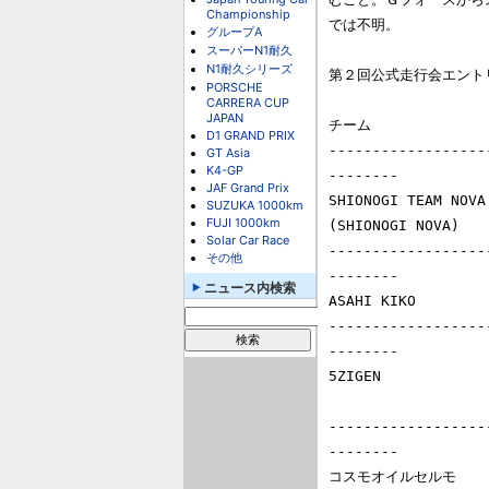
Championship
では不明。

グループA
スーパーN1耐久
N1耐久シリーズ
第２回公式走行会エントリ
PORSCHE
CARRERA CUP
JAPAN
チーム            
D1 GRAND PRIX
------------------
GT Asia
K4-GP
--------

JAF Grand Prix
SHIONOGI TEAM NO
SUZUKA 1000km
FUJI 1000km
(SHIONOGI NOVA) 
Solar Car Race
------------------
その他
--------

ニュース内検索
ASAHI KIKO      
------------------
--------

5ZIGEN          
                       6  脇阪薫一        レイナード
------------------
--------

コスモオイルセルモ    11