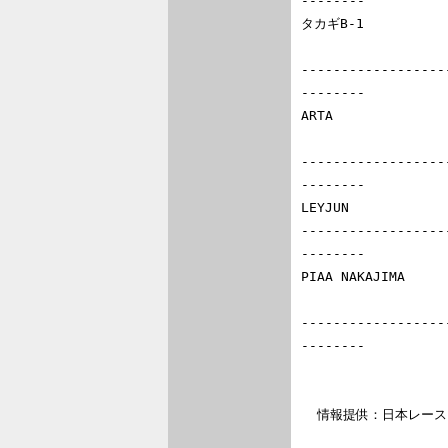
--------

タカギB-1          
                      37  山田政夫        ローラT95-50
------------------
--------

ARTA            
                      56  脇阪寿一        ローラT97-51
------------------
--------

LEYJUN          
------------------
--------

PIAA NAKAJIMA   
                      65  T.コロネル      レイナード97
------------------
--------

  情報提供：日本レースプロモーション（ＪＲＰ）
