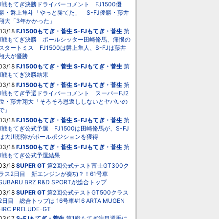
1戦もてぎ決勝ドライバーコメント FJ1500優
勝・磐上隼斗「やっと勝てた」 S-FJ優勝・藤井
翔大「3年かかった」
03/18
FJ1500もてぎ・菅生
S-FJもてぎ・菅生
第
1戦もてぎ決勝 ポールシッター田崎脩馬、痛恨の
スタートミス FJ1500は磐上隼人、S-FJは藤井
翔大が優勝
03/18
FJ1500もてぎ・菅生
S-FJもてぎ・菅生
第
1戦もてぎ決勝結果
03/18
FJ1500もてぎ・菅生
S-FJもてぎ・菅生
第
1戦もてぎ予選ドライバーコメント スーパーFJ2
位・藤井翔大「そろそろ恩返ししないとヤバいの
で」
03/18
FJ1500もてぎ・菅生
S-FJもてぎ・菅生
第
1戦もてぎ公式予選 FJ1500は田崎脩馬が、S-FJ
は大川烈弥がポールポジションを獲得
03/18
FJ1500もてぎ・菅生
S-FJもてぎ・菅生
第
1戦もてぎ公式予選結果
03/18
SUPER GT
第2回公式テスト富士GT300ク
ラス2日目 新エンジンが奏功？！61号車
SUBARU BRZ R&D SPORTが総合トップ
03/18
SUPER GT
第2回公式テストGT500クラス
2日目 総合トップは 16号車#16 ARTA MUGEN
HRC PRELUDE-GT
03/17
S-FJもてぎ・菅生
第1戦もてぎ注目選手に