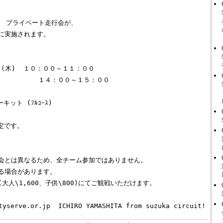
 プライベート走行会が、

に実施されます。

(木)  １０：００～１１：００

  １４：００～１５：００

ット (ﾌﾙｺｰｽ)

未定です。

会とは異なるため、全チーム参加ではありません。

る場合があります。

人\1,600、子供\800)にてご観戦いただけます。  
