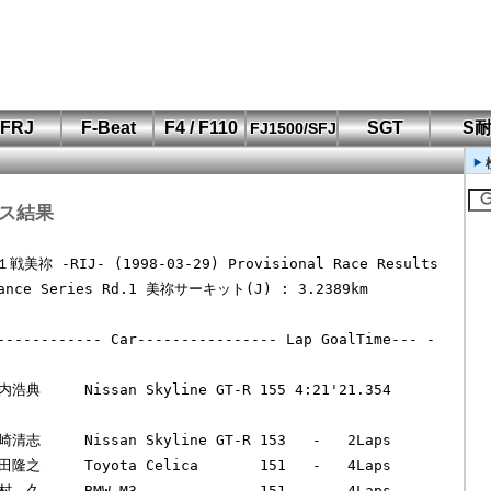
FRJ
F-Beat
F4 / F110
SGT
S
FJ1500/SFJ
F110 CUP
FIA-F4
SFJ D-Cup
鈴鹿・岡山
筑波・冨士
SFJ日本一
Aポリス
もてぎ・菅生
ース結果
-RIJ- (1998-03-29) Provisional Race Results

rance Series Rd.1 美祢サーキット(J) : 3.2389km
