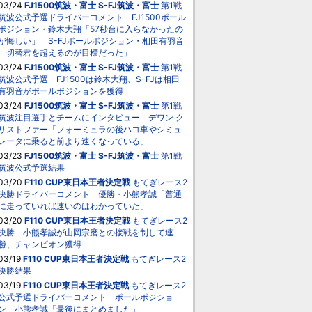
03/24
FJ1500筑波・富士
S-FJ筑波・富士
第1戦
筑波公式予選ドライバーコメント FJ1500ポール
ポジション・鈴木大翔「57秒台に入らなかったの
が悔しい」 S-FJポールポジション・相田有羽音
「切替君を超えるのが目標だった」
03/24
FJ1500筑波・富士
S-FJ筑波・富士
第1戦
筑波公式予選 FJ1500は鈴木大翔、S-FJは相田
有羽音がポールポジションを獲得
03/24
FJ1500筑波・富士
S-FJ筑波・富士
第1戦
筑波注目選手とチームにインタビュー デワン ク
リストファー「フォーミュラの後ハコ車やシミュ
レータに乗ると前より速くなっている」
03/23
FJ1500筑波・富士
S-FJ筑波・富士
第1戦
筑波公式予選結果
03/20
F110 CUP東日本王者決定戦
もてぎレース2
決勝ドライバーコメント 優勝・小熊孝誠「普通
に走っていれば速いのはわかっていた」
03/20
F110 CUP東日本王者決定戦
もてぎレース2
決勝 小熊孝誠が山岡宗磨との接戦を制して連
勝、チャンピオン獲得
03/19
F110 CUP東日本王者決定戦
もてぎレース2
決勝結果
03/19
F110 CUP東日本王者決定戦
もてぎレース2
公式予選ドライバーコメント ポールポジショ
ン 小熊孝誠「最後にまとめました」