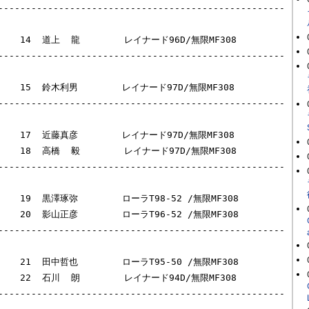
----------------------------------------------------
      14  道上  龍        レイナード96D/無限MF308

----------------------------------------------------
      15  鈴木利男        レイナード97D/無限MF308

----------------------------------------------------
      17  近藤真彦        レイナード97D/無限MF308

D/無限MF308

----------------------------------------------------
      19  黒澤琢弥        ローラT98-52 /無限MF308

 /無限MF308

----------------------------------------------------
      21  田中哲也        ローラT95-50 /無限MF308

D/無限MF308

----------------------------------------------------