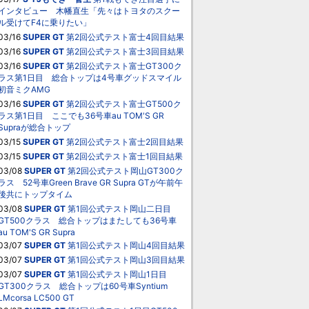
インタビュー 木幡直生「先々はトヨタのスクー
ル受けてF4に乗りたい」
03/16
SUPER GT
第2回公式テスト富士4回目結果
03/16
SUPER GT
第2回公式テスト富士3回目結果
03/16
SUPER GT
第2回公式テスト富士GT300ク
ラス第1日目 総合トップは4号車グッドスマイル
初音ミクAMG
03/16
SUPER GT
第2回公式テスト富士GT500ク
ラス第1日目 ここでも36号車au TOM'S GR
Supraが総合トップ
03/15
SUPER GT
第2回公式テスト富士2回目結果
03/15
SUPER GT
第2回公式テスト富士1回目結果
03/08
SUPER GT
第2回公式テスト岡山GT300ク
ラス 52号車Green Brave GR Supra GTが午前午
後共にトップタイム
03/08
SUPER GT
第1回公式テスト岡山二日目
GT500クラス 総合トップはまたしても36号車
au TOM'S GR Supra
03/07
SUPER GT
第1回公式テスト岡山4回目結果
03/07
SUPER GT
第1回公式テスト岡山3回目結果
03/07
SUPER GT
第1回公式テスト岡山1日目
GT300クラス 総合トップは60号車Syntium
LMcorsa LC500 GT