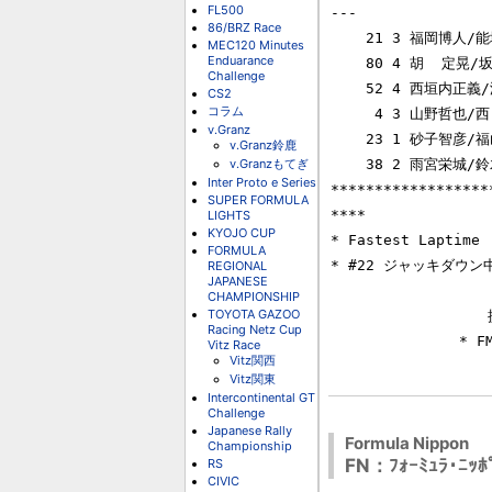
FL500
---

86/BRZ Race
    21 3 福岡博人/能城重之/福地Toyota MR2           80   -  75Laps       

MEC120 Minutes
Enduarance
    80 4 胡  定晃/坂井淳哉 　　Toyota Carolla      139   -  16Laps       

Challenge
    52 4 西垣内正義/渡辺　明   Nissan Pulser       133   -  22Laps       

CS2
コラム
     4 3 山野哲也/西　　翼     Honda Integra       123   -  32Laps       

v.Granz
    23 1 砂子智彦/福山英朗     Nissan Skyline GT-R  97   -  58Laps       

v.Granz鈴鹿
v.Granzもてぎ
    38 2 雨宮栄城/鈴木　学     Toyota Celica        66   -  89Laps       

Inter Proto e Series
******************
SUPER FORMULA
****

LIGHTS
KYOJO CUP
* Fastest Laptime
FORMULA
* #22 ジャッキダウ
REGIONAL
JAPANESE
CHAMPIONSHIP
TOYOTA GAZOO
　　　　　　　　　　　提供
Racing Netz Cup
　　　　　　　　　* FMOT
Vitz Race
Vitz関西
Vitz関東
Intercontinental GT
Challenge
Japanese Rally
Formula Nippon
Championship
FN：ﾌｫｰﾐｭﾗ･ﾆｯﾎ
RS
CIVIC