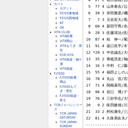
カート
 5  77 4 山本泰吉/辻本　聡     Honda Civic         149   -   6Laps        

カデット
 6  39 3 井田雅彦/磯田尚孝     Honda Integra       148   -   7Laps        

FS125東地域
FS125西地域
 7   7 3 元谷宏大/黒木健次/檜井Honda Prelude       148   -   7Laps        

KF
 8  60 4 新田守男/赤尾文夫     Honda Civic         147   -   8Laps        

OK
VITA CLUB
 9  28 3 佐藤清治/佐藤淳       Honda Integra       146   -   9Laps        

VITA鈴鹿
10  87 4 桂　伸一/菊池　
VITA岡山
VITAもてぎ・菅
11  91 4 坂口良平/木下　
生
12 *29 3 中谷誠志/大橋
FCR-VITA
13  35 2 青砥浩史/袖山誠
VITA筑波・袖ケ
浦
14  16 3 中村　仁/藤村春
VITA筑波
15  55 4 福田よしのぶ/
FJ1500
FJ1500鈴鹿・
16  78 4 丸山　浩/宮城　
岡山
17  71 4 関根基司/黒川徹
FJ1500もて
ぎ・菅生
18  96 4 岩口　博/テツ清
FJ1500筑波・
19  76 4 三好学志/大野
富士
TCRジャパンシリー
20   9 2 保田健雄/川上
ズ
21  33 2 村松康生/三好正
TCR JAPAN
SATURDAY
22  81 4 久保美佐夫/吉
TCR JAPAN
------------------
SUNDAY