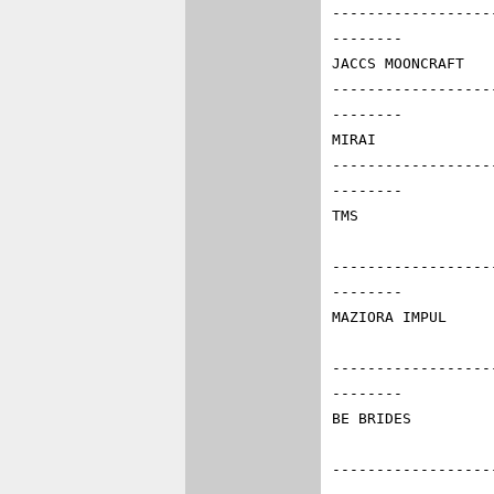
------------------
--------

JACCS MOONCRAFT 
------------------
--------

MIRAI           
------------------
--------

TMS             
                      18  高橋  毅        レイナード97
------------------
--------

MAZIORA IMPUL   
                      20  影山正彦        ローラT96-52
------------------
--------

BE BRIDES       
                      22  石川  朗        レイナード94
------------------