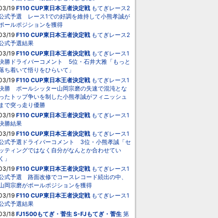
03/19
F110 CUP東日本王者決定戦
もてぎレース2
公式予選 レース1での好調を維持して小熊孝誠が
ポールポジションを獲得
03/19
F110 CUP東日本王者決定戦
もてぎレース2
公式予選結果
03/19
F110 CUP東日本王者決定戦
もてぎレース1
決勝ドライバーコメント 5位・石井大雅「もっと
落ち着いて悟りをひらいて」
03/19
F110 CUP東日本王者決定戦
もてぎレース1
決勝 ポールシッター山岡宗磨の失速で混沌とな
ったトップ争いを制した小熊孝誠がフィニッシュ
まで突っ走り優勝
03/19
F110 CUP東日本王者決定戦
もてぎレース1
決勝結果
03/19
F110 CUP東日本王者決定戦
もてぎレース1
公式予選ドライバーコメント 3位・小熊孝誠「セ
ッティングではなく自分がなんとか合わせてい
く」
03/19
F110 CUP東日本王者決定戦
もてぎレース1
公式予選 路面改修でコースレコード続出の中、
山岡宗磨がポールポジションを獲得
03/19
F110 CUP東日本王者決定戦
もてぎレース1
公式予選結果
03/18
FJ1500もてぎ・菅生
S-FJもてぎ・菅生
第