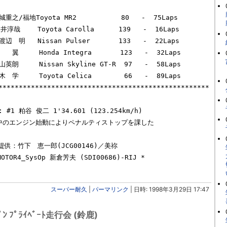
****************************************************
 : #1 粕谷 俊二 1'34.601 (123.254km/h)

ン中のエンジン始動によりペナルティストップを課した

：竹下　恵一郎(JCG00146)／美祢

OR4_SysOp 新倉芳夫 (SDI00686)-RIJ *

スーパー耐久
|
パーマリンク
| 日時: 1998年3月29日 17:47
ﾟﾝ ﾌﾟﾗｲﾍﾞｰﾄ走行会 (鈴鹿)