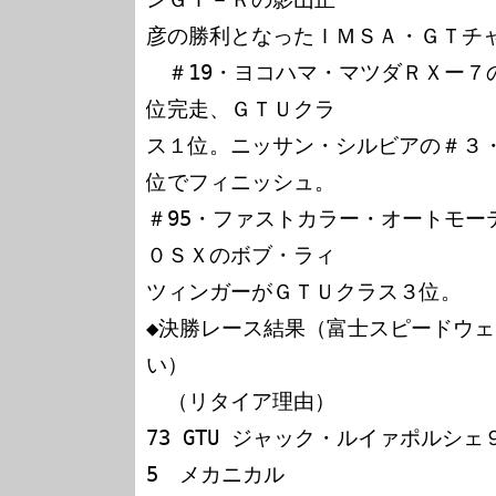
彦の勝利となったＩＭＳＡ・ＧＴチャ
　＃19・ヨコハマ・マツダＲＸー７
位完走、ＧＴＵクラ

ス１位。ニッサン・シルビアの＃３
位でフィニッシュ。

＃95・ファストカラー・オートモー
０ＳＸのボブ・ラィ

ツィンガーがＧＴＵクラス３位。

◆決勝レース結果（富士スピードウ
い）

　（リタイア理由）

73 GTU ジャック・ルイァポルシェ９１１            
5　メカニカル
