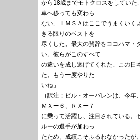
から18歳までモトクロスをしていた
車へ移っても変わら

ない。ＩＭＳＡはここでうまくいく
きる限りのベストを

尽くした。最大の賛辞をヨコハマ・
い。彼らがこのすべて

の違いを成し遂げてくれた。この日
た。もう一度やりた

いね」

（訳注：ビル・オーバレンは、今年
ＭＸー６、ＲＸー７

に乗って活躍し、注目されている。
ルーの選手が加わっ

たため、成績こそふるわなかったが