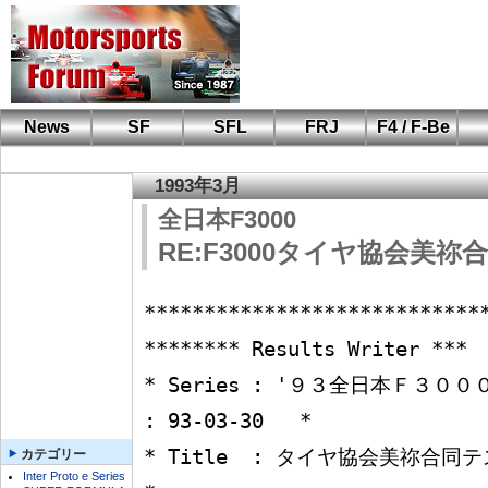
News
SF
SFL
FRJ
F4 / F-Be
F110 CUP
FIA-F4
F-Beat
も
SF
鈴
筑
S
A
1993年3月
全日本F3000
RE:F3000タイヤ協会美祢
****************************
******** Results Writer ***

* Series : '９３全日本Ｆ３０００選手権シリーズ   
: 93-03-30   *

* Title  : タイヤ協会美祢合同テスト                                   
カテゴリー
Inter Proto e Series