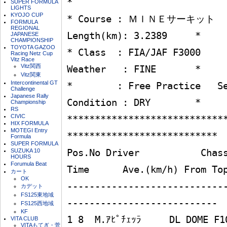
*

SUPER FORMULA
LIGHTS
KYOJO CUP
* Course : ＭＩＮＥサーキット                         
FORMULA
REGIONAL
Length(km): 3.2389     *

JAPANESE
CHAMPIONSHIP
TOYOTA GAZOO
* Class  : FIA/JAF F3000                              
Racing Netz Cup
Vitz Race
Vitz関西
Weather   : FINE       *

Vitz関東
Intercontinental GT
*        : Free Practice   Session-4       
Challenge
Japanese Rally
Condition : DRY        *

Championship
RS
CIVIC
****************************
HIX FORMULA
MOTEGI Entry
***************************

Formula
SUPER FORMULA
SUZUKA 10
Pos.No Driver           Chassis
HOURS
Forumula Beat
Time      Ave.(km/h) From Top
カート
OK
----------------------------
カデット
FS125東地域
---------------------------

FS125西地域
KF
1 8  M.ｱﾋﾟﾁｪｯﾗ     DL DOME F103i 
VITA CLUB
VITAもてぎ・菅