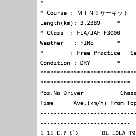
*

* Course : ＭＩＮＥサーキット                         
Length(km): 3.2389     *

* Class  : FIA/JAF F3000                              
Weather   : FINE       *

*        : Free Practice   Session-3       
Condition : DRY        *

****************************
***************************

Pos.No Driver           Chassis
Time      Ave.(km/h) From Top
----------------------------
---------------------------

1 11 E.ｱｰﾋﾞﾝ       DL LOLA T92/50