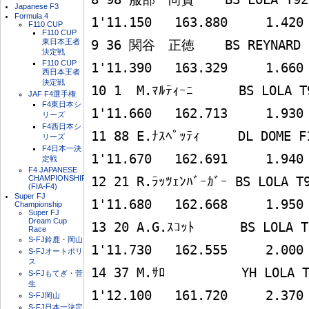
Japanese F3
Formula 4
1'11.150   163.880     1.420

F110 CUP
F110 CUP
東日本王者
9 36 関谷　正徳    BS REYNARD 93D
決定戦
F110 CUP
1'11.390   163.329     1.660

西日本王者
決定戦
10 1  M.ﾏﾙﾃｨｰﾆ      BS LOLA T93/5
JAF F4選手権
F4東日本シ
1'11.660   162.713     1.930

リーズ
F4西日本シ
11 88 E.ﾅｽﾍﾟｯﾃｨ     DL DOME F103i
リーズ
F4日本一決
1'11.670   162.691     1.940

定戦
F4 JAPANESE
CHAMPIONSHIP
12 21 R.ﾗｯﾂｪﾝﾊﾞｰｶﾞｰ BS LOLA T93/M
(FIA-F4)
Super FJ
1'11.680   162.668     1.950

Championship
Super FJ
Dream Cup
13 20 A.G.ｽｺｯﾄ      BS LOLA T92/5
Race
S-FJ鈴鹿・岡山
1'11.730   162.555     2.000

S-FJオートポリ
ス
14 37 M.ｻﾛ          YH LOLA T93/
S-FJもてぎ・菅
生
1'12.100   161.720     2.370

S-FJ岡山
S-FJ日本一決定