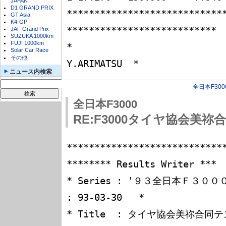
JAPAN
D1 GRAND PRIX
****************************
GT Asia
K4-GP
***************************

JAF Grand Prix
SUZUKA 1000km
FUJI 1000km
*                                                                
Solar Car Race
その他
ニュース内検索
全日本F300
全日本F3000
RE:F3000タイヤ協会美祢
****************************
******** Results Writer ***

* Series : '９３全日本Ｆ３０００選手権シリーズ   
: 93-03-30   *

* Title  : タイヤ協会美祢合同テスト                                   