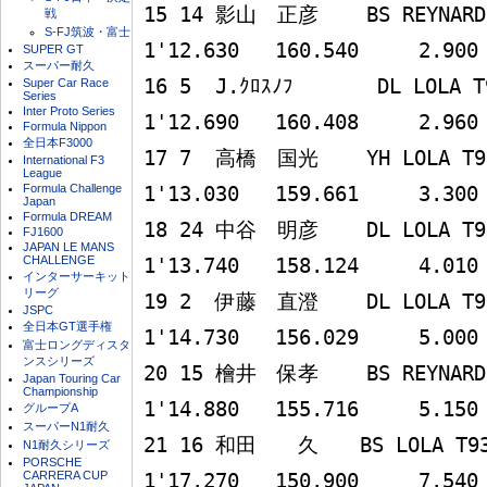
15 14 影山　正彦    BS REYNARD 93D 
戦
S-FJ筑波・富士
1'12.630   160.540     2.900

SUPER GT
スーパー耐久
16 5  J.ｸﾛｽﾉﾌ       DL LOLA T92/5
Super Car Race
Series
Inter Proto Series
1'12.690   160.408     2.960

Formula Nippon
全日本F3000
17 7  高橋　国光    YH LOLA T92/50 
International F3
League
Formula Challenge
1'13.030   159.661     3.300

Japan
Formula DREAM
18 24 中谷　明彦    DL LOLA T92/50  
FJ1600
JAPAN LE MANS
CHALLENGE
1'13.740   158.124     4.010

インターサーキット
リーグ
19 2  伊藤　直澄    DL LOLA T92/50 
JSPC
全日本GT選手権
1'14.730   156.029     5.000

富士ロングディスタ
ンスシリーズ
20 15 檜井　保孝    BS REYNARD 93D 
Japan Touring Car
Championship
1'14.880   155.716     5.150

グループA
スーパーN1耐久
21 16 和田　　久　　BS LOLA T93/50  
N1耐久シリーズ
PORSCHE
CARRERA CUP
1'17.270   150.900     7.540
