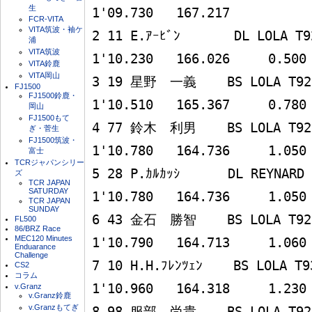
生
1'09.730   167.217

FCR-VITA
VITA筑波・袖ケ
2 11 E.ｱｰﾋﾞﾝ       DL LOLA T92/50
浦
VITA筑波
1'10.230   166.026     0.500

VITA鈴鹿
VITA岡山
3 19 星野　一義    BS LOLA T92/50
FJ1500
FJ1500鈴鹿・
1'10.510   165.367     0.780

岡山
FJ1500もて
4 77 鈴木　利男    BS LOLA T92/50
ぎ・菅生
FJ1500筑波・
1'10.780   164.736     1.050

富士
TCRジャパンシリー
5 28 P.ｶﾙｶｯｼ　　　 DL REYNARD 92D 
ズ
TCR JAPAN
SATURDAY
1'10.780   164.736     1.050

TCR JAPAN
SUNDAY
6 43 金石　勝智    BS LOLA T92/50
FL500
86/BRZ Race
MEC120 Minutes
1'10.790   164.713     1.060

Enduarance
Challenge
7 10 H.H.ﾌﾚﾝﾂｪﾝ    BS LOLA T93/50
CS2
コラム
1'10.960   164.318     1.230

v.Granz
v.Granz鈴鹿
v.Granzもてぎ
8 98 服部　尚貴    BS LOLA T92/50  