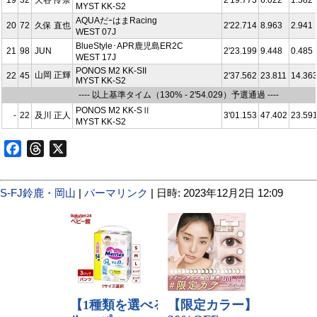
MYST KK-S2
AQUAだｰはまRacing
20
72
久保 直也
2'22.714
8.963
2.941
WEST 07J
BlueStyle･APR鹿児島ER2C
21
98
JUN
2'23.199
9.448
0.485
WEST 17J
PONOS M2 KK-SII
山岡 正輝
22
45
2'37.562
23.811
14.36
MYST KK-S2
---- 以上基準タイム（130% - 2'54.029）予選通過 ----
PONOS M2 KK-SⅡ
-
22
及川 正人
3'01.153
47.402
23.59
MYST KK-S2
Facebook
Threads
X
S-FJ鈴鹿・岡山
|
パーマリンク
| 日時: 2023年12月2日 12:09