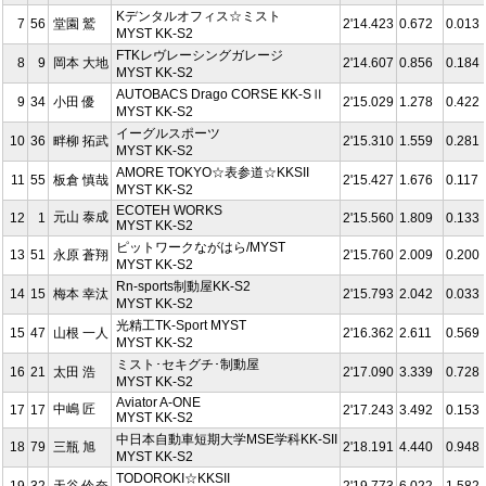
Kデンタルオフィス☆ミスト
7
56
堂園 鷲
2'14.423
0.672
0.013
MYST KK-S2
FTKレヴレーシングガレージ
8
9
岡本 大地
2'14.607
0.856
0.184
MYST KK-S2
AUTOBACS Drago CORSE KK-SⅡ
9
34
小田 優
2'15.029
1.278
0.422
MYST KK-S2
イーグルスポーツ
10
36
畔柳 拓武
2'15.310
1.559
0.281
MYST KK-S2
AMORE TOKYO☆表参道☆KKSII
11
55
板倉 慎哉
2'15.427
1.676
0.117
MYST KK-S2
ECOTEH WORKS
元山 泰成
12
1
2'15.560
1.809
0.133
MYST KK-S2
ピットワークながはら/MYST
13
51
永原 蒼翔
2'15.760
2.009
0.200
MYST KK-S2
Rn-sports制動屋KK-S2
14
15
梅本 幸汰
2'15.793
2.042
0.033
MYST KK-S2
光精工TK-Sport MYST
15
47
山根 一人
2'16.362
2.611
0.569
MYST KK-S2
ミスト･セキグチ･制動屋
16
21
太田 浩
2'17.090
3.339
0.728
MYST KK-S2
Aviator A-ONE
中嶋 匠
17
17
2'17.243
3.492
0.153
MYST KK-S2
中日本自動車短期大学MSE学科KK-SII
18
79
三瓶 旭
2'18.191
4.440
0.948
MYST KK-S2
TODOROKI☆KKSII
19
32
天谷 伶奈
2'19.773
6.022
1.582