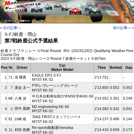
« 次の記事へ
前の記事へ »
S-FJ鈴鹿・岡山
第7戦鈴鹿公式予選結果
鈴鹿クラブマンレースFinal Round -RIJ- (2023/12/02) Qualifying Weather:Fine
Course:Dry
2023 S-FJ鈴鹿・岡山シリーズ Round 7 鈴鹿サーキット 5.807km
Car
Pos
№
Driver
Time
Behind
Gap
Maker Model
EAGLE ERS S-FJ
迫 隆眞
1
71
2'13.751
-
-
MYST KK-S2
FTKレヴレーシングガレージ
2
7
渡会 太一
2'13.803
0.052
0.052
MYST KK-S2
中日本自動車短期大学MSE学科KK-SII
3
88
八巻 渉
2'14.052
0.301
0.249
MYST KK-S2
M2 engineering KK-SII
田中 風輝
4
2
2'14.093
0.342
0.041
MYST KK-S2
TAKE FIRSTスタッフリソース
5
91
白崎 稜
2'14.237
0.486
0.144
MYST KK-S2
Rn-sports制動屋Vierueka
6
11
村田 悠磨
2'14.410
0.659
0.173
MYST KK-S2