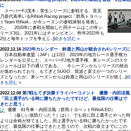
に
スーパーFJ茂木・菅生シリーズに参戦する、里見
乃亜代表率いるRiNoA Racing project「群馬トヨペッ
トTeam RiNoA」が今シーズンの参戦体制を発表し
た。 2020年に参戦を開始した同チームはこの年シ
リーズ3位、2021年にはチャンピオン、昨年2022年も
2位と毎年トップを争え […]
続きを読む »
2022.12.16
2023年カレンダー 鈴鹿と岡山が統合され4シリーズに
日本自動車連盟（JAF）は12日、2023年の地方レース選手権カ
レンダーを公示した。スーパーFJ地方選手権、来シーズンのスケ
ジュールは以下の通りである。 今シーズンからシリーズの統合
が進められており、もてぎとSUGO、筑波と富士が一つのシリー
ズとなったが、来シーズンからは鈴鹿と岡山のシリーズが統 […]
続
きを読む »
2022.12.08
第7戦もてぎ決勝ドライバーコメント 優勝・内田涼風
「田上選手がいる時に勝ちたかったですけど、最低限の仕事はで
きたと思う」
優勝 81号車・内田涼風（群馬トヨペットRiNoA ED）
「（厳しい攻防だった？）はい、でも前に田上選手とやった時
よりは余裕が持てました。田上選手がいる時に勝ちたかったです
けど、最低限の仕事はできたと思うので、次戦の富士までにこの