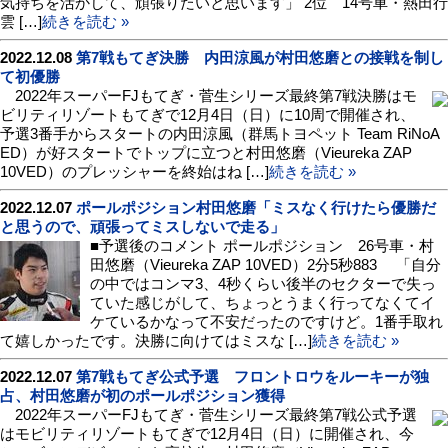
気持ちを活かして、頑張りたいと思います」 2位 14号車・熱田行
雲 […]
続きを読む »
2022.12.08
第7戦もてぎ決勝 内田涼風が村田悠磨との接戦を制し
て初優勝
2022年スーパーFJもてぎ・菅生シリーズ最終第7戦決勝はモ
ビリティリゾートもてぎで12月4日（日）に10周で開催され、
予選3番手からスタートの内田涼風（群馬トヨペット Team RiNoA
ED）が好スタートでトップに立つと村田悠磨（Vieureka ZAP
10VED）のプレッシャーを終始はね […]
続きを読む »
2022.12.07
ポールポジション村田悠磨「ミスなく行けたら優勝だ
と思うので、頑張ってミスしないで走る」
■予選後のコメント ポールポジション 26号車・村
田悠磨（Vieureka ZAP 10VED）2分5秒883 「自分
の中ではコンマ3、4秒くらい後半のセクターで失っ
ていた感じがして、ちょっとうまく行ってなくてイ
ケているかなって不安だったのですけど。1番手取れ
て嬉しかったです。決勝に向けてはミスな […]
続きを読む »
2022.12.07
第7戦もてぎ公式予選 フロントロウをルーキーが独
占、村田悠磨が初のポールポジション獲得
2022年スーパーFJもてぎ・菅生シリーズ最終第7戦公式予選
はモビリティリゾートもてぎで12月4日（日）に開催され、今