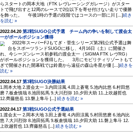
らスタートの岡本大地（FTK レヴレーシングガレージ）がスター
トで飛び出すと12周のレースで2位以下を寄せ付けない走りで優勝
を飾った。 午後1時の予選の段階ではコースの一部に川 […]
続き
を読む »
2022.04.20
第2戦SUGO公式予選 チーム内の争いを制して渡会太
一がポールポジション獲得
2022年スーパーFJもてぎ・菅生シリーズ第2戦公式予選は舞
台をスポーツランドSUGOに移し、4月16日（土）に開催さ
れ、今シーズンレース初参戦の渡会太一（SIGMA FTK レヴRG）
がポールポジションを獲得した。 3月にモビリティリゾートもて
ぎで開催された開幕戦では鈴鹿から遠征の森山冬星が優 […]
続きを
読む »
2022.04.17
第3戦SUGO決勝結果
1.岡本大地 2.渡会太一 3.内田涼風 4.田上蒼竜 5.池内比悠 6.村田悠
磨 7.板倉慎哉 8.池田拓馬 9.大川烈弥 10.夕田大助 11.上吹越哲也
12.齊藤慈岳 13.磐上隼斗 [...]
続きを読む »
2022.04.17
第3戦SUGO公式予選結果
1.渡会太一 2.岡本大地 3.田上蒼竜 4.内田涼風 5.村田悠磨 6.池内比
悠 7.大川烈弥 8.池田拓馬 9.板倉慎哉 10.夕田大助 11.磐上隼斗 12.
上吹越哲也 13.齊藤慈岳 [...]
続きを読む »