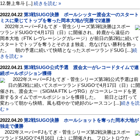
12.磐上隼斗 [...]
続きを読む »
2022.04.22
第3戦SUGO決勝 ポールシッター渡会太一のスタート
ミスに乗じてトップを奪った岡本大地が完勝で2連勝
2022年スーパーFJもてぎ・菅生シリーズ第3戦決勝はスポー
ツランドSUGOで4月17日（日）に開催され、鈴鹿から遠征の
岡本大地（FTK レヴレーシングガレージ）が前日の第2戦に続いて
スタートでトップを奪うとそのまま独走、危なげない勝利を飾っ
た。 朝の予選に続いて快晴となったスポーツランドSUG […]
続
きを読む »
2022.04.21
第3戦SUGO公式予選 渡会太一がレコードタイムで連
続ポールポジション獲得
2022年スーパーFJもてぎ・菅生シリーズ第3戦公式予選は前
日の第2戦に続いてスポーツランドSUGOで4月17日（日）に開
催され、渡会太一（SIGMA FTK レヴRG）がコースレコードを更
新するタイムでポールポジションを獲得した。 前日とは打って
変わって朝から快晴。風も穏やかで絶好のレースコン […]
続きを読
む »
2022.04.20
第2戦SUGO決勝 ホールショットを奪った岡本大地が
独走で優勝
2022年スーパーFJもてぎ・菅生シリーズ第2戦決勝はスポー
ツランドSUGOで4月16日（土）に開催され、フロントロウか