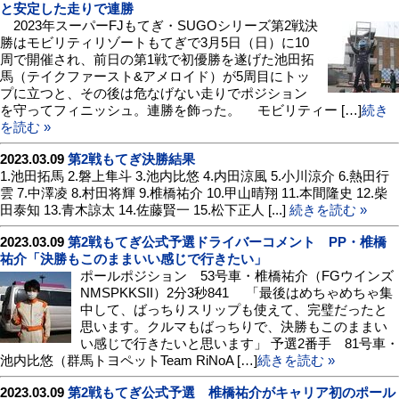
と安定した走りで連勝
2023年スーパーFJもてぎ・SUGOシリーズ第2戦決
勝はモビリティリゾートもてぎで3月5日（日）に10
周で開催され、前日の第1戦で初優勝を遂げた池田拓
馬（テイクファースト&アメロイド）が5周目にトッ
プに立つと、その後は危なげない走りでポジション
を守ってフィニッシュ。連勝を飾った。 モビリティー […]
続き
を読む »
2023.03.09
第2戦もてぎ決勝結果
1.池田拓馬 2.磐上隼斗 3.池内比悠 4.内田涼風 5.小川涼介 6.熱田行
雲 7.中澤凌 8.村田将輝 9.椎橋祐介 10.甲山晴翔 11.本間隆史 12.柴
田泰知 13.青木諒太 14.佐藤賢一 15.松下正人 [...]
続きを読む »
2023.03.09
第2戦もてぎ公式予選ドライバーコメント PP・椎橋
祐介「決勝もこのままいい感じで行きたい」
ポールポジション 53号車・椎橋祐介（FGウインズ
NMSPKKSII）2分3秒841 「最後はめちゃめちゃ集
中して、ばっちりスリップも使えて、完璧だったと
思います。クルマもばっちりで、決勝もこのままい
い感じで行きたいと思います」 予選2番手 81号車・
池内比悠（群馬トヨペットTeam RiNoA […]
続きを読む »
2023.03.09
第2戦もてぎ公式予選 椎橋祐介がキャリア初のポール