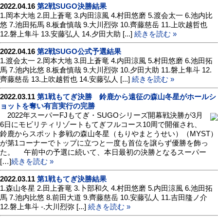
2022.04.16
第2戦SUGO決勝結果
1.岡本大地 2.田上蒼竜 3.内田涼風 4.村田悠磨 5.渡会太一 6.池内比
悠 7.池田拓馬 8.板倉慎哉 9.大川烈弥 10.齊藤慈岳 11.上吹越哲也
12.磐上隼斗 13.安藤弘人 14.夕田大助 [...]
続きを読む »
2022.04.16
第2戦SUGO公式予選結果
1.渡会太一 2.岡本大地 3.田上蒼竜 4.内田涼風 5.村田悠磨 6.池田拓
馬 7.池内比悠 8.板倉慎哉 9.大川烈弥 10.夕田大助 11.磐上隼斗 12.
齊藤慈岳 13.上吹越哲也 14.安藤弘人 [...]
続きを読む »
2022.03.11
第1戦もてぎ決勝 鈴鹿から遠征の森山冬星がホールシ
ョットを奪い有言実行の完勝
2022年スーパーFJもてぎ・SUGOシリーズ開幕戦決勝が3月
6日にモビリティリゾートもてぎフルコース10周で開催され、
鈴鹿からスポット参戦の森山冬星（もりやまとうせい）（MYST）
が第1コーナーでトップに立つと一度も首位を譲らず優勝を飾っ
た。 午前中の予選に続いて、本日最初の決勝となるスーパー
[…]
続きを読む »
2022.03.11
第1戦もてぎ決勝結果
1.森山冬星 2.田上蒼竜 3.卜部和久 4.村田悠磨 5.内田涼風 6.池田拓
馬 7.池内比悠 8.前田大道 9.齊藤慈岳 10.安藤弘人 11.吉田隆ノ介
12.磐上隼斗 -.大川烈弥 [...]
続きを読む »