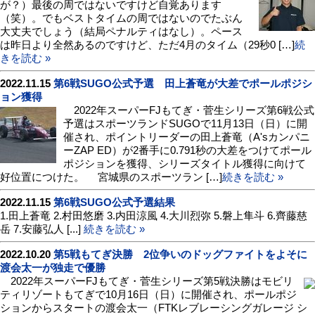
が？）最後の周ではないですけど自覚あります
（笑）。でもベストタイムの周ではないのでたぶん
大丈夫でしょう（結局ペナルティはなし）。ペース
は昨日より全然あるのですけど、ただ4月のタイム（29秒0 […]
続
きを読む »
2022.11.15
第6戦SUGO公式予選 田上蒼竜が大差でポールポジシ
ョン獲得
2022年スーパーFJもてぎ・菅生シリーズ第6戦公式
予選はスポーツランドSUGOで11月13日（日）に開
催され、ポイントリーダーの田上蒼竜（A'sカンパニ
ーZAP ED）が2番手に0.791秒の大差をつけてポール
ポジションを獲得、シリーズタイトル獲得に向けて
好位置につけた。 宮城県のスポーツラン […]
続きを読む »
2022.11.15
第6戦SUGO公式予選結果
1.田上蒼竜 2.村田悠磨 3.内田涼風 4.大川烈弥 5.磐上隼斗 6.齊藤慈
岳 7.安藤弘人 [...]
続きを読む »
2022.10.20
第5戦もてぎ決勝 2位争いのドッグファイトをよそに
渡会太一が独走で優勝
2022年スーパーFJもてぎ・菅生シリーズ第5戦決勝はモビリ
ティリゾートもてぎで10月16日（日）に開催され、ポールポジ
ションからスタートの渡会太一（FTKレブレーシングガレージ シ