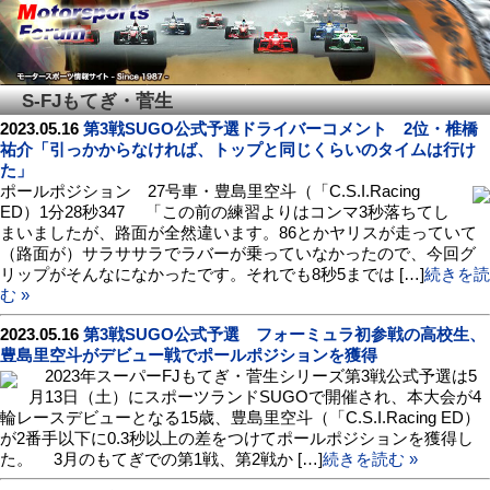
S-FJもてぎ・菅生
2023.05.16
第3戦SUGO公式予選ドライバーコメント 2位・椎橋
祐介「引っかからなければ、トップと同じくらいのタイムは行け
た」
ポールポジション 27号車・豊島里空斗（「C.S.I.Racing
ED）1分28秒347 「この前の練習よりはコンマ3秒落ちてし
まいましたが、路面が全然違います。86とかヤリスが走っていて
（路面が）サラササラでラバーが乗っていなかったので、今回グ
リップがそんなになかったです。それでも8秒5までは […]
続きを読
む »
2023.05.16
第3戦SUGO公式予選 フォーミュラ初参戦の高校生、
豊島里空斗がデビュー戦でポールポジションを獲得
2023年スーパーFJもてぎ・菅生シリーズ第3戦公式予選は5
月13日（土）にスポーツランドSUGOで開催され、本大会が4
輪レースデビューとなる15歳、豊島里空斗（「C.S.I.Racing ED）
が2番手以下に0.3秒以上の差をつけてポールポジションを獲得し
た。 3月のもてぎでの第1戦、第2戦か […]
続きを読む »