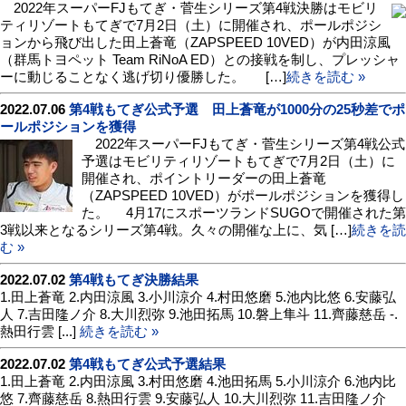
2022年スーパーFJもてぎ・菅生シリーズ第4戦決勝はモビリ
ティリゾートもてぎで7月2日（土）に開催され、ポールポジシ
ョンから飛び出した田上蒼竜（ZAPSPEED 10VED）が内田涼風
（群馬トヨペット Team RiNoA ED）との接戦を制し、プレッシャ
ーに動じることなく逃げ切り優勝した。 […]
続きを読む »
2022.07.06
第4戦もてぎ公式予選 田上蒼竜が1000分の25秒差でポ
ールポジションを獲得
2022年スーパーFJもてぎ・菅生シリーズ第4戦公式
予選はモビリティリゾートもてぎで7月2日（土）に
開催され、ポイントリーダーの田上蒼竜
（ZAPSPEED 10VED）がポールポジションを獲得し
た。 4月17にスポーツランドSUGOで開催された第
3戦以来となるシリーズ第4戦。久々の開催な上に、気 […]
続きを読
む »
2022.07.02
第4戦もてぎ決勝結果
1.田上蒼竜 2.内田涼風 3.小川涼介 4.村田悠磨 5.池内比悠 6.安藤弘
人 7.吉田隆ノ介 8.大川烈弥 9.池田拓馬 10.磐上隼斗 11.齊藤慈岳 -.
熱田行雲 [...]
続きを読む »
2022.07.02
第4戦もてぎ公式予選結果
1.田上蒼竜 2.内田涼風 3.村田悠磨 4.池田拓馬 5.小川涼介 6.池内比
悠 7.齊藤慈岳 8.熱田行雲 9.安藤弘人 10.大川烈弥 11.吉田隆ノ介