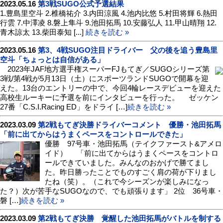
2023.05.16
第3戦SUGO公式予選結果
1.豊島里空斗 2.椎橋祐介 3.内田涼風 4.池内比悠 5.村田将輝 6.熱田
行雲 7.中澤凌 8.磐上隼斗 9.池田拓馬 10.安藤弘人 11.甲山晴翔 12.
青木諒太 13.柴田泰知 [...]
続きを読む »
2023.05.16
第3、4戦SUGO注目ドライバー 父の後を追う豊島里
空斗「ちょっとは自信がある」
2023年JAF地方選手権スーパーFJもてぎ／SUGOシリーズ第
3戦/第4戦が5月13日（土）にスポーツランドSUGOで開幕を迎
えた。13台のエントリーの中で、今回4輪レースデビューを迎えた
高校生ルーキーに予選を前にインタビューを行った。 ゼッケン
27番「C.S.I.Racing ED」をドライ […]
続きを読む »
2023.03.09
第2戦もてぎ決勝ドライバーコメント 優勝・池田拓馬
「前に出てからはうまくペースをコントロールできた」
優勝 97号車・池田拓馬（テイクファースト&アメロ
イド） 「前に出てからはうまくペースをコントロ
ールできていました。みんなのおかげで勝てまし
た。昨日勝ったことでものすごく肩の荷が下りまし
たね（笑）。（これで今シーズンが楽しみになっ
た？）次が苦手なSUGOなので、でも頑張ります」 2位 36号車・
磐 […]
続きを読む »
2023.03.09
第2戦もてぎ決勝 覚醒した池田拓馬がバトルを制する