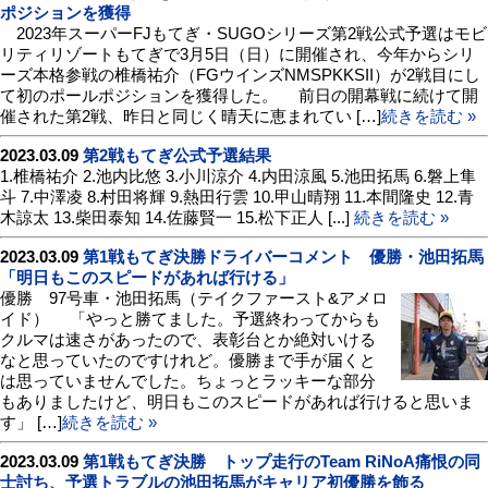
ポジションを獲得
2023年スーパーFJもてぎ・SUGOシリーズ第2戦公式予選はモビ
リティリゾートもてぎで3月5日（日）に開催され、今年からシリ
ーズ本格参戦の椎橋祐介（FGウインズNMSPKKSII）が2戦目にし
て初のポールポジションを獲得した。 前日の開幕戦に続けて開
催された第2戦、昨日と同じく晴天に恵まれてい […]
続きを読む »
2023.03.09
第2戦もてぎ公式予選結果
1.椎橋祐介 2.池内比悠 3.小川涼介 4.内田涼風 5.池田拓馬 6.磐上隼
斗 7.中澤凌 8.村田将輝 9.熱田行雲 10.甲山晴翔 11.本間隆史 12.青
木諒太 13.柴田泰知 14.佐藤賢一 15.松下正人 [...]
続きを読む »
2023.03.09
第1戦もてぎ決勝ドライバーコメント 優勝・池田拓馬
「明日もこのスピードがあれば行ける」
優勝 97号車・池田拓馬（テイクファースト&アメロ
イド） 「やっと勝てました。予選終わってからも
クルマは速さがあったので、表彰台とか絶対いける
なと思っていたのですけれど。優勝まで手が届くと
は思っていませんでした。ちょっとラッキーな部分
もありましたけど、明日もこのスピードがあれば行けると思いま
す」 […]
続きを読む »
2023.03.09
第1戦もてぎ決勝 トップ走行のTeam RiNoA痛恨の同
士討ち、予選トラブルの池田拓馬がキャリア初優勝を飾る