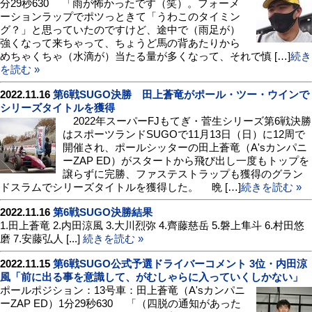
分29秒630 「雨が怖かったです（笑）。フォーメ
ーションラップでポツっときて「うわこのタイミン
グ？」と思っていたのですけど、途中で（雨足が）
強くなって来ちゃって、ちょうど馬の背あたりから
めちゃくちゃ（水滴が）当たる量が多くなって、それで慎 […]
続き
を読む »
2022.11.16
第6戦SUGO決勝 田上蒼竜がポール・ツー・ウインで
シリーズタイトルを獲得
2022年スーパーFJもてぎ・菅生シリーズ第6戦決勝
はスポーツランドSUGOで11月13日（日）に12周で
開催され、ポールシッターの田上蒼竜（A'sカンパニ
ーZAP ED）がスタートから飛び出し一度もトップを
譲らずに完勝、ファステストラップも獲得のグラン
ドスラムでシリーズタイトルを獲得した。 晩 […]
続きを読む »
2022.11.16
第6戦SUGO決勝結果
1.田上蒼竜 2.内田涼風 3.大川烈弥 4.齊藤慈岳 5.磐上隼斗 6.村田悠
磨 7.安藤弘人 [...]
続きを読む »
2022.11.15
第6戦SUGO公式予選ドライバーコメント 3位・内田涼
風「前に出る事を意識して、がむしゃらに入っていくしかない」
ポールポジション：13号車：田上蒼竜（A'sカンパニ
ーZAP ED）1分29秒630 「（四脱の通知があった