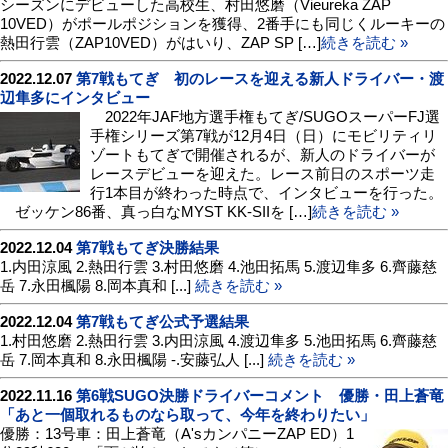
シーズンにデビューした高校生、村田悠磨（Vieureka ZAP
10VED）がポールポジションを獲得、2番手にも同じくルーキーの
熱田行雲（ZAP10VED）がはいり、ZAP SP […]
続きを読む »
2022.12.07
第7戦もてぎ 初のレースを迎える新人ドライバー・渡
辺隼多にインタビュー
2022年JAF地方選手権もてぎ/SUGOスーパーFJ選
手権シリーズ第7戦が12月4日（日）にモビリティリ
ゾートもてぎで開催されるが、新人のドライバーが
レースデビューを迎えた。レース前日のスポーツ走
行1本目が終わった時点で、インタビューを行った。
ゼッケン86番、真っ白なMYST KK-SIIを […]
続きを読む »
2022.12.04
第7戦もてぎ決勝結果
1.内田涼風 2.熱田行雲 3.村田悠磨 4.池田拓馬 5.渡辺隼多 6.齊藤慈
岳 7.永田楓陽 8.岡本真和 [...]
続きを読む »
2022.12.04
第7戦もてぎ公式予選結果
1.村田悠磨 2.熱田行雲 3.内田涼風 4.渡辺隼多 5.池田拓馬 6.齊藤慈
岳 7.岡本真和 8.永田楓陽 -.安藤弘人 [...]
続きを読む »
2022.11.16
第6戦SUGO決勝ドライバーコメント 優勝・田上蒼竜
「あと一個取れるものなら取って、今年を終わりたい」
優勝：13号車：田上蒼竜（A'sカンパニーZAP ED）1