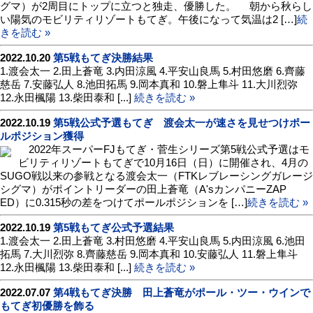
グマ）が2周目にトップに立つと独走、優勝した。 朝から秋らし
い陽気のモビリティリゾートもてぎ。午後になって気温は2 […]
続
きを読む »
2022.10.20
第5戦もてぎ決勝結果
1.渡会太一 2.田上蒼竜 3.内田涼風 4.平安山良馬 5.村田悠磨 6.齊藤
慈岳 7.安藤弘人 8.池田拓馬 9.岡本真和 10.磐上隼斗 11.大川烈弥
12.永田楓陽 13.柴田泰和 [...]
続きを読む »
2022.10.19
第5戦公式予選もてぎ 渡会太一が速さを見せつけポー
ルポジション獲得
2022年スーパーFJもてぎ・菅生シリーズ第5戦公式予選はモ
ビリティリゾートもてぎで10月16日（日）に開催され、4月の
SUGO戦以来の参戦となる渡会太一（FTKレブレーシングガレージ
シグマ）がポイントリーダーの田上蒼竜（A'sカンパニーZAP
ED）に0.315秒の差をつけてポールポジションを […]
続きを読む »
2022.10.19
第5戦もてぎ公式予選結果
1.渡会太一 2.田上蒼竜 3.村田悠磨 4.平安山良馬 5.内田涼風 6.池田
拓馬 7.大川烈弥 8.齊藤慈岳 9.岡本真和 10.安藤弘人 11.磐上隼斗
12.永田楓陽 13.柴田泰和 [...]
続きを読む »
2022.07.07
第4戦もてぎ決勝 田上蒼竜がポール・ツー・ウインで
もてぎ初優勝を飾る