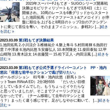
2023年スーパーFJもてぎ・SUGOシリーズ開幕戦
決勝はモビリティリゾートもてぎで3月4日（土）に
開催され、10周のレースを6番グリッドからスタート
した池田拓馬（テイクファースト&アメロイド）が序
盤に順位を上げると8周目のトップ2台のアクシデン
トに乗じて首位を奪い、そのままフィニッシュ。参戦3シ […]
続き
を読む »
2023.03.09
第1戦もてぎ決勝結果
1.池田拓馬 2.小川涼介 3.椎橋祐介 4.磐上隼斗 5.村田将輝 6.熱田行
雲 7.中澤凌 8.池内比悠 9.安藤弘人 10.本間隆史 11.柴田泰知 12.甲
山晴翔 13.青木諒太 14.佐藤賢一 15.松下正人 -.内田涼風 [...]
続きを
読む »
2023.03.09
第1戦もてぎ公式予選ドライバーコメント PP・池内
悠比「得意な前半セクションで逃げ切りたい」
ポールポジション 81号車・池内比悠（群馬トヨペ
ットTeam RiNoA ED）2分3秒555 「だいたい目標
としているタイムでした。もうちょっとイケたらな
と思っていましたが、そこまでフィーリングがよく
なかったです。（チーム移籍して去年のマシンと違
う？）まったく違う感じです。足がしなやかに動いて、 […]
続きを
読む »