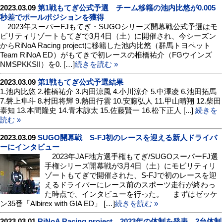
2023.03.09
第1戦もてぎ公式予選 チーム移籍の池内比悠が0.005
秒差でポールポジションを獲得
2023年スーパーFJもてぎ・SUGOシリーズ開幕戦公式予選はモ
ビリティリゾートもてぎで3月4日（土）に開催され、今シーズン
からRiNoA Racing projectに移籍した池内比悠（群馬トヨペット
Team RiNoA ED）がもてきで初レースの椎橋祐介（FGウインズ
NMSPKKSII）を0. […]
続きを読む »
2023.03.09
第1戦もてぎ公式予選結果
1.池内比悠 2.椎橋祐介 3.内田涼風 4.小川涼介 5.中澤凌 6.池田拓馬
7.磐上隼斗 8.村田将輝 9.熱田行雲 10.安藤弘人 11.甲山晴翔 12.柴田
泰知 13.本間隆史 14.青木諒太 15.佐藤賢一 16.松下正人 [...]
続きを
読む »
2023.03.09
SUGO開幕戦 S-FJ初のレースを迎える新人ドライバ
ーにインタビュー
2023年JAF地方選手権もてぎ/SUGOスーパーFJ選
手権シリーズ開幕戦が3月4日（土）にモビリティリ
ゾートもてぎで開催された、S-FJで初のレースを迎
えるドライバーにレース前のスポーツ走行が終わっ
た時点で、インタビューを行った。 まずはゼッケ
ン35番「Albirex with GIA ED」 […]
続きを読む »
2023.03.01
RiNoA Racing project、2023年の体制を発表 2台体制