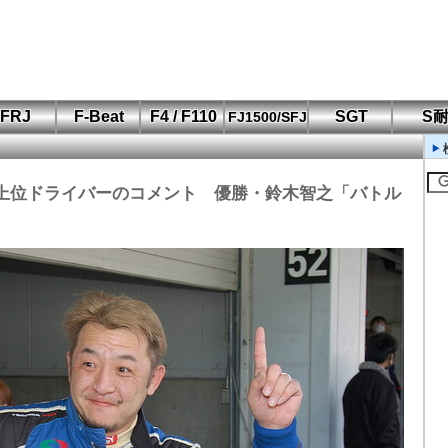
FRJ
F-Beat
F4 / F110
SGT
S
FJ1500/SFJ
F110 CUP
FIA-F4
SFJ D-Cup
鈴鹿・岡山
筑波・冨士
SFJ日本一
Aポリス
もてぎ・菅生
上位ドライバーのコメント 優勝・鈴木智之「バトル