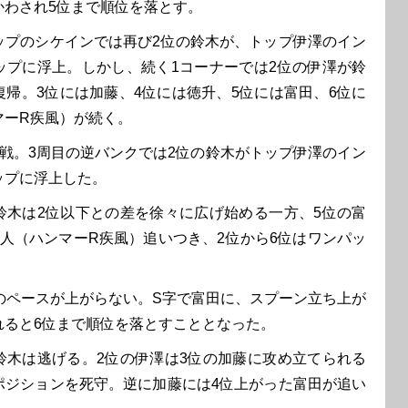
かわされ5位まで順位を落とす。
プのシケインでは再び2位の鈴木が、トップ伊澤のイン
ップに浮上。しかし、続く1コーナーでは2位の伊澤が鈴
復帰。3位には加藤、4位には徳升、5位には富田、6位に
マーR疾風）が続く。
戦。3周目の逆バンクでは2位の鈴木がトップ伊澤のイン
ップに浮上した。
木は2位以下との差を徐々に広げ始める一方、5位の富
賢人（ハンマーR疾風）追いつき、2位から6位はワンパッ
のペースが上がらない。S字で富田に、スプーン立ち上が
れると6位まで順位を落とすこととなった。
木は逃げる。2位の伊澤は3位の加藤に攻め立てられる
ポジションを死守。逆に加藤には4位上がった富田が追い