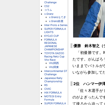
Challenge
CS2
コラム
v.Granz
v.Granzもてぎ
v.Granz鈴鹿
Inter Proto e Series
SUPER FORMULA
LIGHTS
KYOJO CUP
FORMULA
REGIONAL
優勝 鈴木智之（
JAPANESE
CHAMPIONSHIP
「初優勝です。昨
TOYOTA GAZOO
Racing Netz Cup
たです。がんばろ
Vitz Race
Vitz関西
いままでバトルが
Vitz関東
Intercontinental GT
いながら参加して
Challenge
Japanese Rally
Championship
2位 ハンマー伊
RS
CIVIC
「佐々木選手がト
HIX FORMULA
MOTEGI Entry
のがよぎったんで
Formula
SUPER FORMULA
て後ろから迫って