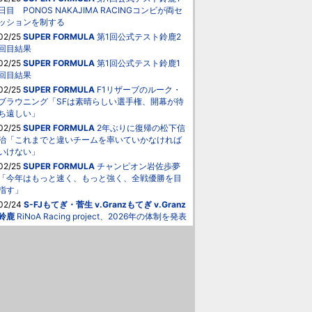
日目 PONOS NAKAJIMA RACINGコンビが両セ
ッションを制する
02/25
SUPER FORMULA
第1回公式テスト鈴鹿2
回目結果
02/25
SUPER FORMULA
第1回公式テスト鈴鹿1
回目結果
02/25
SUPER FORMULA
F1リザーブのルーク・
ブラウニング「SFは素晴らしい選手権、開幕が待
ち遠しい」
02/25
SUPER FORMULA
2年ぶりに復帰の松下信
治「これまでと違いチームを率いていかなければ
いけない」
02/25
SUPER FORMULA
チャンピオン岩佐歩夢
「今年はもっと速く、もっと強く、全戦優勝を目
指す」
02/24
S-FJもてぎ・菅生
v.Granzもてぎ
v.Granz
鈴鹿
RiNoA Racing project、2026年の体制を発表