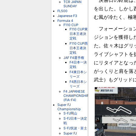
決勝日の鈴鹿は、
TCR JAPAN
SUNDAY
を出した。しかし
FL500
Japanese F3
む風が冷たく、極
Formula 4
F110 CUP
フォーメーション
F110 CUP東
日本王者決
ジションを獲得し
定戦
F110 CUP西
た。佐々木はグリ
日本王者決
定戦
ライブシャフトを
JAF F4選手権
F4日本一決
にリタイアとなっ
定戦
がっくりと肩を落
F4東日本シ
リーズ
武士）もグリッド
F4西日本シ
リーズ
F4 JAPANESE
CHAMPIONSHIP
(FIA-F4)
Super FJ
Championship
S-FJ岡山
S-FJ日本一決定
戦
S-FJ筑波・富士
Super FJ