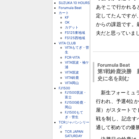
SUZUKA 10 HOURS
あそこで行かれる
Forumula Beat
カート
定してたんですが
KF
OK
からの課題です。
カデット
FS125東地域
夫だと思っていま
FS125西地域
VITA CLUB
VITAもてぎ・菅
生
FCR-VITA
VITA筑波・袖ケ
Forumula Beat
浦
第1戦鈴鹿決勝 
VITA筑波
VITA鈴鹿
史に名を刻む
VITA岡山
FJ1500
新生フォーミュラ
FJ1500筑波・
富士
行われ、予選4位
FJ1500鈴鹿・
岡山
屋）がスタートで
FJ1500もて
ぎ・菅生
戦を制し、記念すべ
TCRジャパンシリー
ズ
通して初めての優
TCR JAPAN
SATURDAY