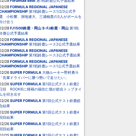
02/28
Forumula Beat
第1戦鈴鹿公式予選結果
02/28
FORMULA REGIONAL JAPANESE
CHAMPIONSHIP
第1戦鈴鹿レース1/2/3公式予
選 小松響、洞地遼⼤、三浦柚貴の3人がポールを
分け合う
02/28
FJ1500鈴鹿・岡山
S-FJ鈴鹿・岡山
第1戦
鈴鹿公式予選結果
02/28
FORMULA REGIONAL JAPANESE
CHAMPIONSHIP
第1戦鈴鹿レース2公式予選結果
02/28
FORMULA REGIONAL JAPANESE
CHAMPIONSHIP
第1戦鈴鹿レース3公式予選結果
02/28
FORMULA REGIONAL JAPANESE
CHAMPIONSHIP
第1戦鈴鹿レース1公式予選結果
02/26
SUPER FORMULA
大物ルーキー野村勇斗
「先輩ドライバーに勝つ勢いで走りたい」
02/26
SUPER FORMULA
第1回公式テスト鈴鹿2
日目 ROOKIEに移籍の福住仁嶺が総合トップタイ
ムを叩き出す
02/26
SUPER FORMULA
第1回公式テスト鈴鹿総
合結果
02/26
SUPER FORMULA
第1回公式テスト鈴鹿4
回目結果
02/26
SUPER FORMULA
第1回公式テスト鈴鹿3
回目結果
02/25
SUPER FORMULA
第1回公式テスト鈴鹿1