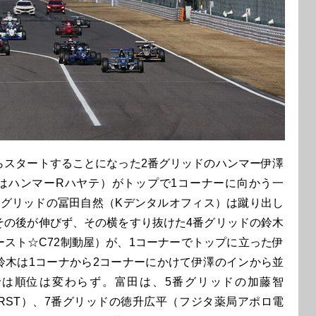
スタートすることになった2番グリッドのハンマー伊澤
はハンマーRハヤテ）がトップで1コーナーに向かう一
番グリッドの冨田自然（Kデンタルオフィス）は蹴り出し
その後が伸びず、その横をすり抜けた4番グリッドの鈴木
ースト☆C72制動屋）が、1コーナーでトップに立った伊
鈴木は1コーナから2コーナーにかけて伊澤のインから並
では順位は変わらず。富田は、5番グリッドの加藤智
 FIRST）、7番グリッドの徳升広平（フジタ薬局アポロ電