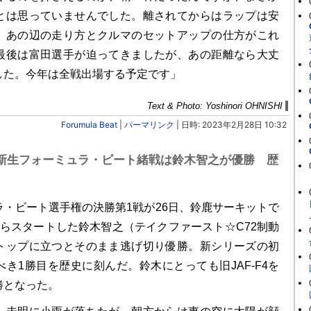
とは思っていませんでした。離されてからはラップは安
、あの辺の走り方とクルマのセットアップの仕方がこれ
最後は富田選手が迫ってきましたが、あの距離なら大丈
した。今年は全戦出場する予定です」
Text & Photo: Yoshinori OHNISHI
Forumula Beat
|
パーマリンク
| 日時: 2023年2月28日 10:32
新生フォーミュラ・ビート緒戦は鈴木智之が優勝 歴
・ビート選手権の決勝第1戦が26日、鈴鹿サーキットで
からスタートした鈴木智之（テイクファースト☆C72制動
トップに立つとそのまま逃げ切り優勝。新シリーズの初
き1勝目を歴史に刻んだ。鈴木にとっても旧JAF-F4を
勝となった。