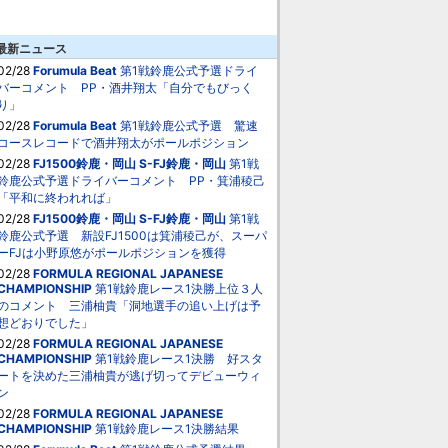
最新ニュース
02/28
Forumula Beat
第1戦鈴鹿公式予選ドライ
バーコメント PP・酒井翔太「自分でもびっく
り」
02/28
Forumula Beat
第1戦鈴鹿公式予選 驚速
コースレコードで酒井翔太がポールポジション
02/28
FJ1500鈴鹿・岡山
S-FJ鈴鹿・岡山
第1戦
鈴鹿公式予選ドライバーコメント PP・箕浦稜己
「平和に終われれば」
02/28
FJ1500鈴鹿・岡山
S-FJ鈴鹿・岡山
第1戦
鈴鹿公式予選 新設FJ1500は箕浦稜己が、スーパ
ーFJは小野原悠がポールポジションを獲得
02/28
FORMULA REGIONAL JAPANESE
CHAMPIONSHIP
第1戦鈴鹿レース1決勝上位３人
のコメント 三浦柚貴「洞地選手の追い上げは予
想どおりでした」
02/28
FORMULA REGIONAL JAPANESE
CHAMPIONSHIP
第1戦鈴鹿レース1決勝 好スタ
ートを決めた三浦柚貴が逃げ切ってデビューウィ
ン
02/28
FORMULA REGIONAL JAPANESE
CHAMPIONSHIP
第1戦鈴鹿レース1決勝結果