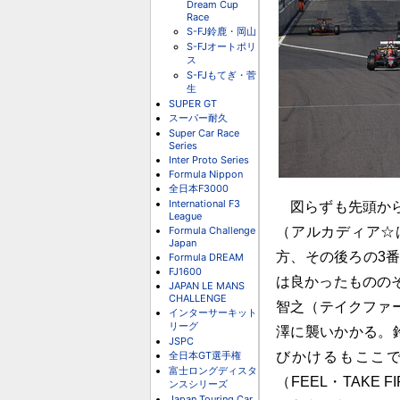
Dream Cup
Race
S-FJ鈴鹿・岡山
S-FJオートポリ
ス
S-FJもてぎ・菅
生
SUPER GT
スーパー耐久
Super Car Race
Series
Inter Proto Series
Formula Nippon
全日本F3000
International F3
図らずも先頭から
League
Formula Challenge
（アルカディア☆
Japan
方、その後ろの3
Formula DREAM
FJ1600
は良かったものの
JAPAN LE MANS
CHALLENGE
智之（テイクファ
インターサーキット
リーグ
澤に襲いかかる。
JSPC
全日本GT選手権
びかけるもここ
富士ロングディスタ
（FEEL・TAKE
ンスシリーズ
Japan Touring Car