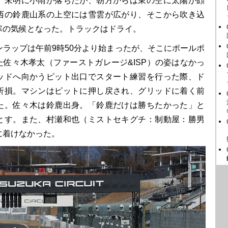
未明に小雨が落ちたが、朝方からは東の空に太陽が顔
西の鈴鹿山系の上空には雪雲が広がり、そこから吹き込
寒の気候となった。トラックはドライ。
ラップは午前9時50分より始まったが、そこにポールポ
た佐々木孝太（ファーストガレージ&ISP）の姿はなかっ
ッドへ向かうピット出口でスタート練習を行った際、ド
折損。マシンはピットに押し戻され、グリッドに着く前
た。佐々木は鈴鹿出身。「鈴鹿だけは勝ちたかった」と
とす。また、村瀬和也（ミストセキグチ：制動屋：勝男
に着けなかった。