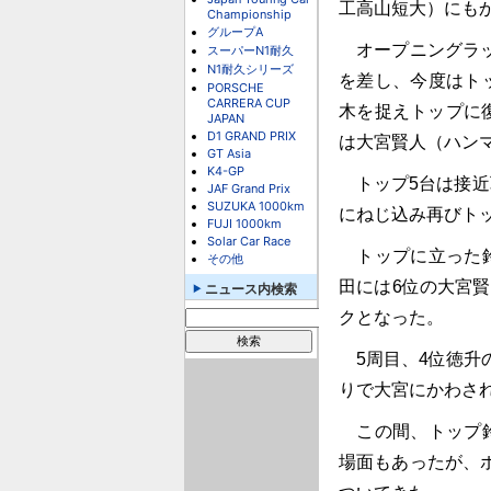
工高山短大）にも
Championship
グループA
オープニングラッ
スーパーN1耐久
N1耐久シリーズ
を差し、今度はト
PORSCHE
CARRERA CUP
木を捉えトップに
JAPAN
D1 GRAND PRIX
は大宮賢人（ハン
GT Asia
K4-GP
トップ5台は接近
JAF Grand Prix
SUZUKA 1000km
にねじ込み再びト
FUJI 1000km
Solar Car Race
トップに立った鈴
その他
田には6位の大宮
ニュース内検索
クとなった。
5周目、4位徳升
りで大宮にかわさ
この間、トップ鈴
場面もあったが、