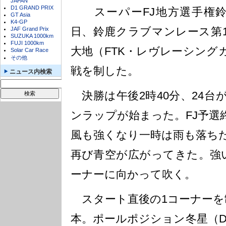
JAPAN
D1 GRAND PRIX
スーパーFJ地方選手権鈴鹿
GT Asia
K4-GP
日、鈴鹿クラブマンレース第
JAF Grand Prix
SUZUKA 1000km
FUJI 1000km
大地（FTK・レヴレーシング
Solar Car Race
その他
戦を制した。
ニュース内検索
決勝は午後2時40分、24台
ンラップが始まった。FJ予選
風も強くなり一時は雨も落ち
再び青空が広がってきた。強
ーナーに向かって吹く。
スタート直後の1コーナーを
本。ポールポジション冬星（DIXC