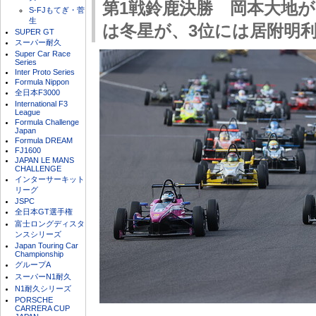
第1戦鈴鹿決勝 岡本大地が
S-FJもてぎ・菅
生
は冬星が、3位には居附明
SUPER GT
スーパー耐久
Super Car Race
Series
Inter Proto Series
Formula Nippon
全日本F3000
International F3
League
Formula Challenge
Japan
Formula DREAM
FJ1600
JAPAN LE MANS
CHALLENGE
インターサーキット
リーグ
JSPC
全日本GT選手権
富士ロングディスタ
ンスシリーズ
Japan Touring Car
Championship
グループA
スーパーN1耐久
N1耐久シリーズ
PORSCHE
CARRERA CUP