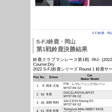
S-FJ鈴鹿・岡
S-FJ鈴鹿・岡山
第1戦鈴鹿決勝結果
鈴鹿クラブマンレース第1戦 -RIJ- (2022/02/27
Course:Dry
2022 S-FJ鈴鹿シリーズ Round 1 鈴鹿サー
Car
Pos
No
Driver
Maker Model
FTK・レヴレーシングガレージ
1
8
岡本 大地
MYST KK-S2
DIXCEL/ROYAL/MYST
冬星
2
56
MYST KK-S2
SACCESS Racing ES
居附 明利
3
39
MYST KK-S2
Tamayura Athle ABBEY KKSII
岸本 尚将
4
51