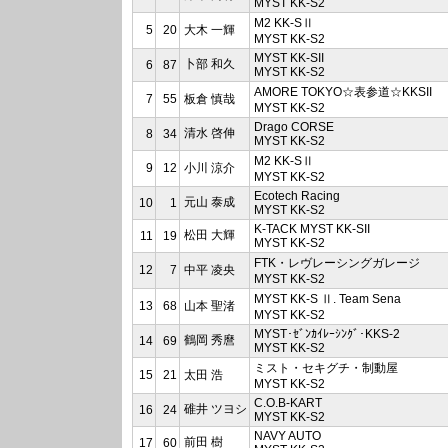
MYST KK-S2
M2 KK-SⅡ
5
20
大木 一輝
MYST KK-S2
MYST KK-SII
卜部 和久
6
87
MYST KK-S2
AMORE TOKYO☆表参道☆KKSII
7
55
板倉 慎哉
MYST KK-S2
Drago CORSE
清水 啓伸
8
34
MYST KK-S2
M2 KK-SⅡ
9
12
小川 涼介
MYST KK-S2
Ecotech Racing
元山 泰成
10
1
MYST KK-S2
K-TACK MYST KK-SII
松田 大輝
11
19
MYST KK-S2
FTK・レヴレーシングガレージ
12
7
中平 凌央
MYST KK-S2
MYST KK-S Ⅱ. Team Sena
13
68
山本 聖渚
MYST KK-S2
MYST･ｾﾞﾝｶｲﾚｰｼﾝｸﾞ･KKS-2
鶴岡 秀麿
14
69
MYST KK-S2
ミスト・セキグチ・制動屋
15
21
太田 浩
MYST KK-S2
C.O.B-KART
碓井 ツヨシ
16
24
MYST KK-S2
NAVY AUTO
前田 樹
17
60