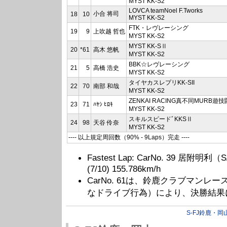
MYST KK-S2
LOVCA teamNoel F.Tworks
小合 将司
18
10
MYST KK-S2
FTK・レヴレーシング
19
9
上吹越 哲也
MYST KK-S2
MYST KK-SⅡ
20
*61
高木 悠帆
MYST KK-S2
BBK☆レヴレーシング
21
5
高橋 浩史
MYST KK-S2
タイヤカスレプリKK-SII
22
70
南部 和哉
MYST KK-S2
ZENKAI RACING真不同MURB遊
23
71
ﾊﾔｼ ﾋﾛｷ
MYST KK-S2
スキルスピードﾞKKSⅡ
24
98
天谷 伶奈
MYST KK-S2
---- 以上規定周回数（90% - 9Laps）完走 ----
Fastest Lap: CarNo. 39 居附明利（S
(7/10) 155.786km/h
CarNo. 61は、鈴鹿クラブマンレ
なドライブ行為）により、決勝結果
S-FJ鈴鹿・岡