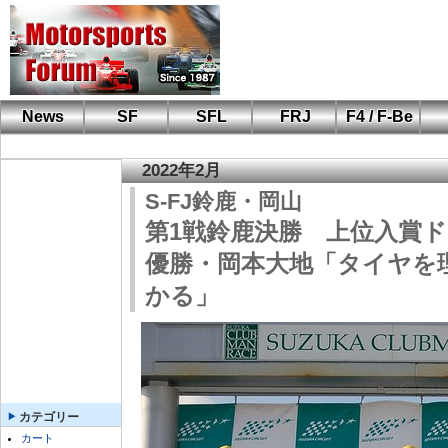
News
SF
SFL
FRJ
F4 / F-Be
F110 CUP
FIA-F4
F-Beat
も
SF
鈴
筑
S
A
2022年2月
S-FJ鈴鹿・岡山
第1戦鈴鹿決勝 上位入賞
優勝・岡本大地「タイヤを
かる」
カテゴリー
カート