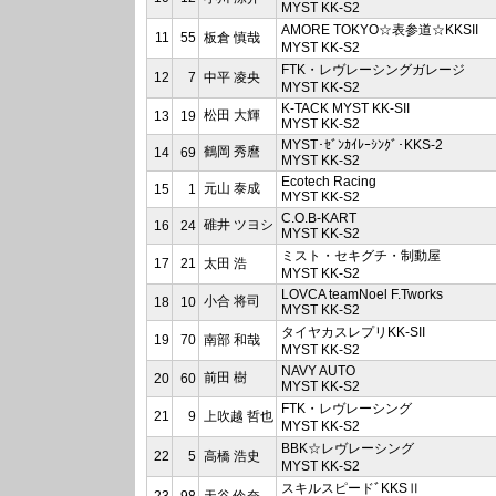
MYST KK-S2
AMORE TOKYO☆表参道☆KKSII
11
55
板倉 慎哉
MYST KK-S2
FTK・レヴレーシングガレージ
12
7
中平 凌央
MYST KK-S2
K-TACK MYST KK-SII
松田 大輝
13
19
MYST KK-S2
MYST･ｾﾞﾝｶｲﾚｰｼﾝｸﾞ･KKS-2
鶴岡 秀麿
14
69
MYST KK-S2
Ecotech Racing
元山 泰成
15
1
MYST KK-S2
C.O.B-KART
碓井 ツヨシ
16
24
MYST KK-S2
ミスト・セキグチ・制動屋
17
21
太田 浩
MYST KK-S2
LOVCA teamNoel F.Tworks
小合 将司
18
10
MYST KK-S2
タイヤカスレプリKK-SII
19
70
南部 和哉
MYST KK-S2
NAVY AUTO
前田 樹
20
60
MYST KK-S2
FTK・レヴレーシング
21
9
上吹越 哲也
MYST KK-S2
BBK☆レヴレーシング
22
5
高橋 浩史
MYST KK-S2
スキルスピードﾞKKSⅡ