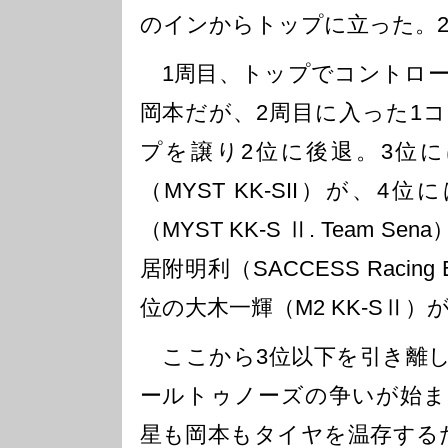
のインからトップに立った。
1周目、トップでコントロー
岡本だが、2周目に入った1
プを譲り2位に後退。3位に
（MYST KK-SII）が、
（MYST KK-S Ⅱ. Team 
居附明利（SACCESS Racin
位の大木一輝（M2 KK-SⅡ）
ここから3位以下を引き離し
ールトゥノーズの争いが始ま
星も岡本もタイヤを温存する