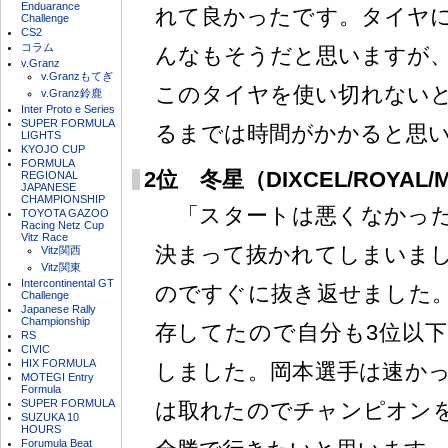
Enduarance
れて良かったです。タイヤ
Challenge
CS2
コラム
んなもそうだと思いますが、
v.Granz
v.Granzもてぎ
このタイヤを使い切れない
v.Granz鈴鹿
Inter Proto e Series
SUPER FORMULA
るまでは時間がかかると思
LIGHTS
KYOJO CUP
FORMULA
2位 冬星（DIXCEL/ROYAL/
REGIONAL
JAPANESE
CHAMPIONSHIP
「スタートは悪くなかった
TOYOTA GAZOO
Racing Netz Cup
Vitz Race
決まって抜かれてしまいま
Vitz関西
Vitz関東
Intercontinental GT
のですぐに抜き返せました
Challenge
Japanese Rally
Championship
存してたので自分も3位以
RS
CIVIC
HIX FORMULA
しました。岡本選手は速か
MOTEGI Entry
Formula
SUPER FORMULA
は取れたのでチャンピオン
SUZUKA 10
HOURS
Forumula Beat