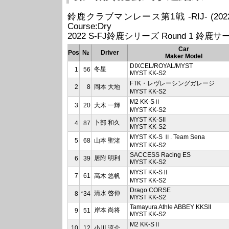
鈴鹿クラブマンレース第1戦 -RIJ- (2022/02/27
Course:Dry
2022 S-FJ鈴鹿シリーズ Round 1 鈴鹿サー
Car
Pos
№
Driver
Maker Model
DIXCEL/ROYAL/MYST
冬星
1
56
MYST KK-S2
FTK・レヴレーシングガレージ
2
8
岡本 大地
MYST KK-S2
M2 KK-SⅡ
3
20
大木 一輝
MYST KK-S2
MYST KK-SII
卜部 和久
4
87
MYST KK-S2
MYST KK-S Ⅱ. Team Sena
5
68
山本 聖渚
MYST KK-S2
SACCESS Racing ES
居附 明利
6
39
MYST KK-S2
MYST KK-SⅡ
7
61
高木 悠帆
MYST KK-S2
Drago CORSE
清水 啓伸
8
*34
MYST KK-S2
Tamayura Athle ABBEY KKSII
岸本 尚将
9
51
MYST KK-S2
M2 KK-SⅡ
10
12
小川 涼介