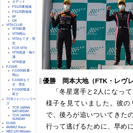
カデット
FS125東地域
FS125西地域
KF
OK
VITA CLUB
VITA鈴鹿
VITA岡山
VITAもてぎ・菅
生
FCR-VITA
VITA筑波・袖ケ
浦
VITA筑波
FJ1500
FJ1500鈴鹿・
岡山
優勝 岡本大地（FTK・レヴ
FJ1500もて
ぎ・菅生
FJ1500筑波・
「冬星選手と2人になって
富士
TCRジャパンシリー
様子を見ていました。彼の
ズ
TCR JAPAN
SATURDAY
で、後ろが追いついてきた
TCR JAPAN
SUNDAY
FL500
行って逃げるために、早め
86/BRZ Race
MEC120 Minutes