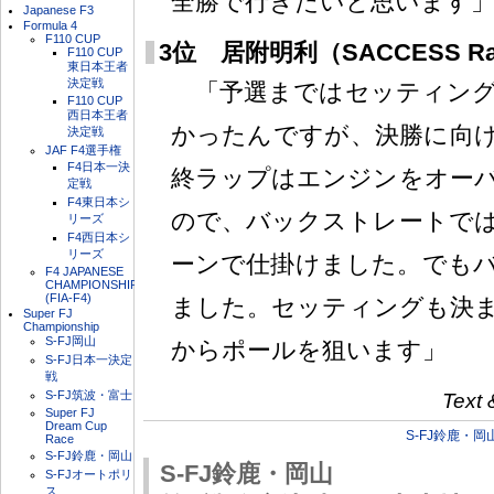
全勝で行きたいと思います
Japanese F3
Formula 4
F110 CUP
3位 居附明利（SACCESS Rac
F110 CUP
東日本王者
決定戦
「予選まではセッティング
F110 CUP
西日本王者
かったんですが、決勝に向
決定戦
JAF F4選手権
F4日本一決
終ラップはエンジンをオー
定戦
F4東日本シ
ので、バックストレートで
リーズ
F4西日本シ
リーズ
ーンで仕掛けました。でも
F4 JAPANESE
CHAMPIONSHIP
(FIA-F4)
ました。セッティングも決
Super FJ
Championship
S-FJ岡山
からポールを狙います」
S-FJ日本一決定
戦
S-FJ筑波・富士
Text 
Super FJ
Dream Cup
S-FJ鈴鹿・岡
Race
S-FJ鈴鹿・岡山
S-FJ鈴鹿・岡山
S-FJオートポリ
ス