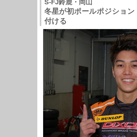
S-FJ鈴鹿・岡山
冬星が初ポールポジション
付ける