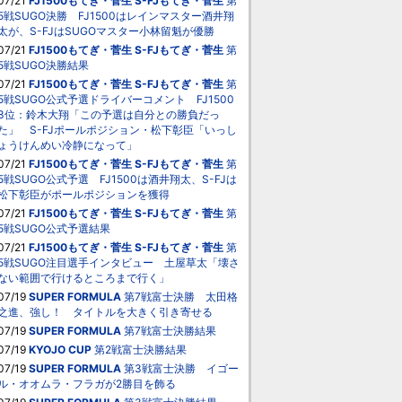
07/21
FJ1500もてぎ・菅生
S-FJもてぎ・菅生
第
5戦SUGO決勝 FJ1500はレインマスター酒井翔
太が、S-FJはSUGOマスター小林留魁が優勝
07/21
FJ1500もてぎ・菅生
S-FJもてぎ・菅生
第
5戦SUGO決勝結果
07/21
FJ1500もてぎ・菅生
S-FJもてぎ・菅生
第
5戦SUGO公式予選ドライバーコメント FJ1500
3位：鈴木大翔「この予選は自分との勝負だっ
た」 S-FJポールポジション・松下彰臣「いっし
ょうけんめい冷静になって」
07/21
FJ1500もてぎ・菅生
S-FJもてぎ・菅生
第
5戦SUGO公式予選 FJ1500は酒井翔太、S-FJは
松下彰臣がポールポジションを獲得
07/21
FJ1500もてぎ・菅生
S-FJもてぎ・菅生
第
5戦SUGO公式予選結果
07/21
FJ1500もてぎ・菅生
S-FJもてぎ・菅生
第
5戦SUGO注目選手インタビュー 土屋草太「壊さ
ない範囲で行けるところまで行く」
07/19
SUPER FORMULA
第7戦富士決勝 太田格
之進、強し！ タイトルを大きく引き寄せる
07/19
SUPER FORMULA
第7戦富士決勝結果
07/19
KYOJO CUP
第2戦富士決勝結果
07/19
SUPER FORMULA
第3戦富士決勝 イゴー
ル・オオムラ・フラガが2勝目を飾る