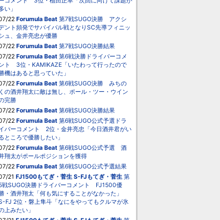
ーコメント 3位・植田正幸「次回に向けて課題が
多い」
07/22
Forumula Beat
第7戦SUGO決勝 アクシ
デント頻発でサバイバル戦となりSC先導フィニッ
シュ、金井亮忠が優勝
07/22
Forumula Beat
第7戦SUGO決勝結果
07/22
Forumula Beat
第6戦決勝ドライバーコメ
ント 3位・KAMIKAZE「いたわって行ったので
勝機はあると思っていた」
07/22
Forumula Beat
第6戦SUGO決勝 みちの
くの酒井翔太に敵は無し、ポール・ツー・ウイン
の完勝
07/22
Forumula Beat
第6戦SUGO決勝結果
07/22
Forumula Beat
第6戦SUGO公式予選ドラ
イバーコメント 2位・金井亮忠「今日酒井君がい
るところで優勝したい」
07/22
Forumula Beat
第6戦SUGO公式予選 酒
井翔太がポールポジションを獲得
07/22
Forumula Beat
第6戦SUGO公式予選結果
07/21
FJ1500もてぎ・菅生
S-FJもてぎ・菅生
第
5戦SUGO決勝ドライバーコメント FJ1500優
勝・酒井翔太「何も気にすることがなかった」
S-FJ 2位・磐上隼斗「なにをやってもクルマが氷
の上みたい」