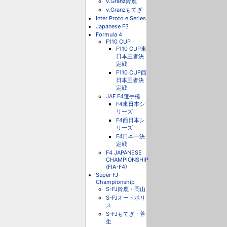
v.Granz鈴鹿
v.Granzもてぎ
Inter Proto e Series
Japanese F3
Formula 4
F110 CUP
F110 CUP東
日本王者決
定戦
F110 CUP西
日本王者決
定戦
JAF F4選手権
F4東日本シ
リーズ
F4西日本シ
リーズ
F4日本一決
定戦
F4 JAPANESE
CHAMPIONSHIP
(FIA-F4)
Super FJ
Championship
S-FJ鈴鹿・岡山
S-FJオートポリ
ス
S-FJもてぎ・菅
生