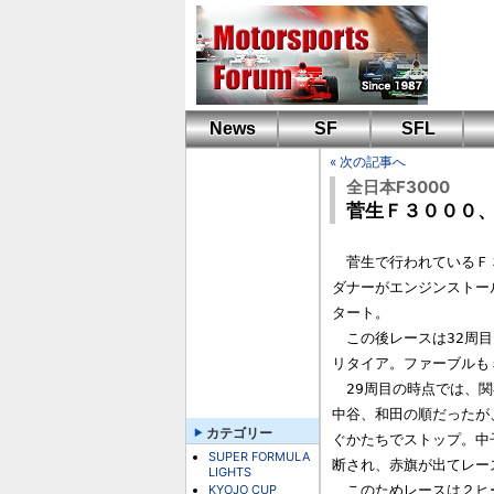
News
SF
SFL
« 次の記事へ
全日本F3000
菅生Ｆ３０００
　菅生で行われているＦ
ダナーがエンジンストール
タート。

　この後レースは32周目
リタイア。ファーブルも
　29周目の時点では、
中谷、和田の順だったが
カテゴリー
ぐかたちでストップ。中
SUPER FORMULA
断され、赤旗が出てレー
LIGHTS
KYOJO CUP
　このためレースは２ヒ