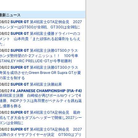
最新ニュース
08/02
SUPER GT
第4戦富士GTA定例会見 2027
カレンダーはGT500が全8戦、GT300は全9戦に
08/02
SUPER GT
第4戦富士優勝ドライバーのコ
メント 山本尚貴「また頑張れる起爆剤をもらえ
た」
08/02
SUPER GT
第4戦富士決勝GT500クラス
ホンダ勢待望の1-2フィニッシュ！！ 100号車
STANLEY HRC PRELUDE-GTが今季初勝利
08/02
SUPER GT
第4戦富士決勝GT300クラス
奇策を成功させたGreen Brave GR Supra GTが夏
の富士を制する
08/02
SUPER GT
第4戦富士決勝結果
08/02
F4 JAPANESE CHAMPIONSHIP (FIA-F4)
第6戦富士決勝 白崎稜が再びポールtoウィンで4
連勝、INDPクラスは鳥羽豊がペナルティを跳ね返
し優勝を飾る
08/02
SUPER GT
第4戦富士GTA定例会見 最終
戦もてぎ大会をダブルヘッダーで開催し2027シー
ズンは全8戦に
08/02
SUPER GT
第4戦富士GTA定例会見 2027
以降のタイヤサプライヤーが決定 GT500はブリ