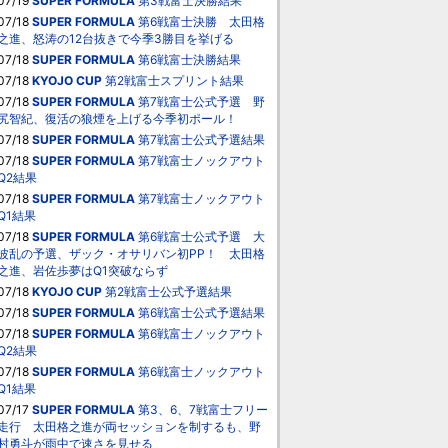
07/19
SUPER FORMULA
第3戦富士決勝結果
07/18
SUPER FORMULA
第6戦富士決勝 太田格
之進、怒涛の12台抜きで今季3勝目を挙げる
07/18
SUPER FORMULA
第6戦富士決勝結果
07/18
KYOJO CUP
第2戦富士スプリント結果
07/18
SUPER FORMULA
第7戦富士公式予選 野
尻智紀、復活の狼煙を上げる今季初ポール！
07/18
SUPER FORMULA
第7戦富士公式予選結果
07/18
SUPER FORMULA
第7戦富士ノックアウト
Q2結果
07/18
SUPER FORMULA
第7戦富士ノックアウト
Q1結果
07/18
SUPER FORMULA
第6戦富士公式予選 大
波乱の予選、ザック・オサリバン初PP！ 太田格
之進、岩佐歩夢はQ1突破ならず
07/18
KYOJO CUP
第2戦富士公式予選結果
07/18
SUPER FORMULA
第6戦富士公式予選結果
07/18
SUPER FORMULA
第6戦富士ノックアウト
Q2結果
07/18
SUPER FORMULA
第6戦富士ノックアウト
Q1結果
07/17
SUPER FORMULA
第3、6、7戦富士フリー
走行 太田格之進が両セッションを制するも、野
村勇斗が雨中で速さを見せる