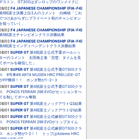
ヂストン、GT300はダンロップのワンメイクに
08/02
F4 JAPANESE CHAMPIONSHIP (FIA-F4)
第6戦富士決勝上位3人のコメント 白崎稜「これ
でつけあがらずにプライベート初のチャンピオン
を狙っていく」
08/02
F4 JAPANESE CHAMPIONSHIP (FIA-F4)
第6戦富士チャンピオンクラス決勝結果
08/02
F4 JAPANESE CHAMPIONSHIP (FIA-F4)
第6戦富士インディペンデントクラス決勝結果
08/01
SUPER GT
第4戦富士公式予選ポールシッ
ターのコメント 太田格之進「完璧、タイムを見
てポールを確信した」
08/01
SUPER GT
第4戦富士公式予選GT500クラ
ス 8号車#8 ARTA MUGEN HRC PRELUDE-GT
がPP獲得！！ ホンダ勢が1−2−３
08/01
SUPER GT
第4戦富士公式予選GT300クラ
ス PONOS FERRARI 296 EVOがセッションすべ
てを制してポール奪取
08/01
SUPER GT
第4戦富士ノックアウトQ2結果
08/01
SUPER GT
第4戦富士ノックアウトQ1結果
08/01
SUPER GT
第4戦富士公式練習GT300クラ
ス PONOS FERRARI 296 EVOがトップタイム
08/01
SUPER GT
第4戦富士公式練習GT500クラ
ス ホンダ勢が1-2！！ トップはAstemo HRC
PRELUDE-GT