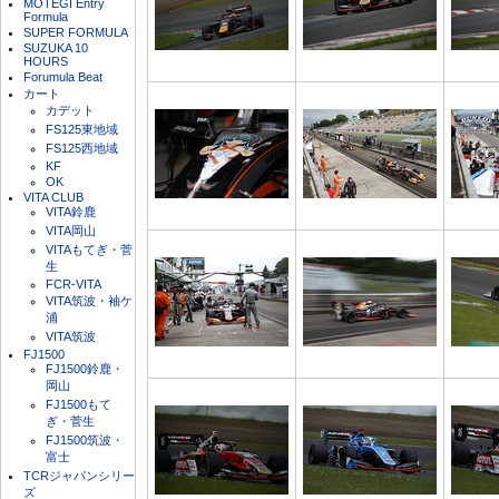
MOTEGI Entry
Formula
SUPER FORMULA
SUZUKA 10
HOURS
Forumula Beat
カート
カデット
FS125東地域
FS125西地域
KF
OK
VITA CLUB
VITA鈴鹿
VITA岡山
VITAもてぎ・菅
生
FCR-VITA
VITA筑波・袖ケ
浦
VITA筑波
FJ1500
FJ1500鈴鹿・
岡山
FJ1500もて
ぎ・菅生
FJ1500筑波・
富士
TCRジャパンシリー
ズ