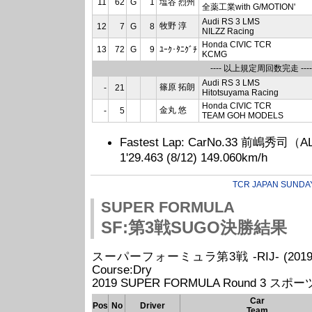
11
62
G
1
塩谷 烈州
全薬工業with G/MOTION'
Audi RS 3 LMS
牧野 淳
12
7
G
8
NILZZ Racing
Honda CIVIC TCR
13
72
G
9
ﾕｰｸ･ﾀﾆｸﾞﾁ
KCMG
---- 以上規定周回数完走 ----
Audi RS 3 LMS
篠原 拓朗
-
21
Hitotsuyama Racing
Honda CIVIC TCR
金丸 悠
-
5
TEAM GOH MODELS
Fastest Lap: CarNo.33 前嶋秀司（A
1'29.463 (8/12) 149.060km/h
TCR JAPAN SUNDA
SUPER FORMULA
SF:第3戦SUGO決勝結果
スーパーフォーミュラ第3戦 -RIJ- (2019/06/23
Course:Dry
2019 SUPER FORMULA Round 3 スポ
Car
Pos
No
Driver
Team