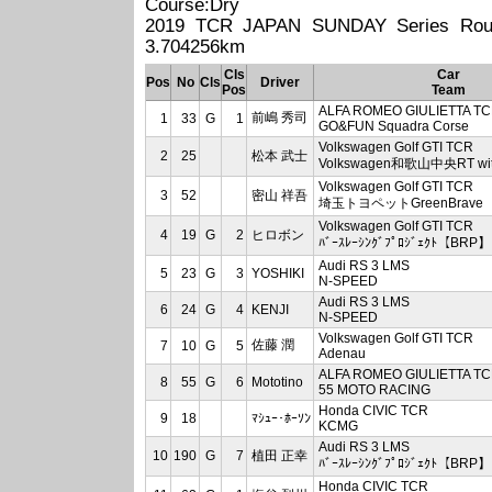
Course:Dry
2019 TCR JAPAN SUNDAY Seri
3.704256km
Cls
Car
Pos
No
Cls
Driver
Pos
Team
ALFA ROMEO GIULIETTA T
前嶋 秀司
1
33
G
1
GO&FUN Squadra Corse
Volkswagen Golf GTI TCR
2
25
松本 武士
Volkswagen和歌山中央RT w
Volkswagen Golf GTI TCR
3
52
密山 祥吾
埼玉トヨペットGreenBrave
Volkswagen Golf GTI TCR
4
19
G
2
ヒロボン
ﾊﾞｰｽﾚｰｼﾝｸﾞﾌﾟﾛｼﾞｪｸﾄ【BRP】
Audi RS 3 LMS
5
23
G
3
YOSHIKI
N-SPEED
Audi RS 3 LMS
6
24
G
4
KENJI
N-SPEED
Volkswagen Golf GTI TCR
佐藤 潤
7
10
G
5
Adenau
ALFA ROMEO GIULIETTA T
8
55
G
6
Mototino
55 MOTO RACING
Honda CIVIC TCR
9
18
ﾏｼｭｰ･ﾎｰｿﾝ
KCMG
Audi RS 3 LMS
10
190
G
7
植田 正幸
ﾊﾞｰｽﾚｰｼﾝｸﾞﾌﾟﾛｼﾞｪｸﾄ【BRP】
Honda CIVIC TCR