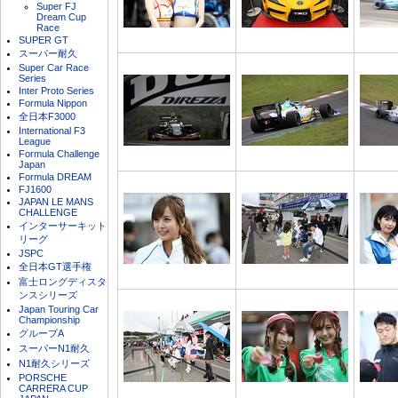
Super FJ
Dream Cup
Race
SUPER GT
スーパー耐久
Super Car Race
Series
Inter Proto Series
Formula Nippon
全日本F3000
International F3
League
Formula Challenge
Japan
Formula DREAM
FJ1600
JAPAN LE MANS
CHALLENGE
インターサーキット
リーグ
JSPC
全日本GT選手権
富士ロングディスタ
ンスシリーズ
Japan Touring Car
Championship
グループA
スーパーN1耐久
N1耐久シリーズ
PORSCHE
CARRERA CUP