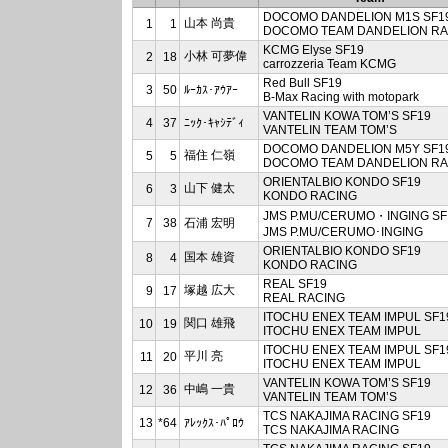
DOCOMO DANDELION M1S SF1
山本 尚貴
1
1
DOCOMO TEAM DANDELION RA
KCMG Elyse SF19
小林 可夢偉
2
18
carrozzeria Team KCMG
Red Bull SF19
3
50
ﾙｰｶｽ･ｱｳｱｰ
B-Max Racing with motopark
VANTELIN KOWA TOM’S SF19
4
37
ﾆｯｸ･ｷｬｼﾃﾞｨ
VANTELIN TEAM TOM’S
DOCOMO DANDELION M5Y SF1
福住 仁嶺
5
5
DOCOMO TEAM DANDELION RA
ORIENTALBIO KONDO SF19
山下 健太
6
3
KONDO RACING
JMS P.MU/CERUMO・INGING SF
7
38
石浦 宏明
JMS P.MU/CERUMO･INGING
ORIENTALBIO KONDO SF19
国本 雄資
8
4
KONDO RACING
REAL SF19
塚越 広大
9
17
REAL RACING
ITOCHU ENEX TEAM IMPUL SF1
関口 雄飛
10
19
ITOCHU ENEX TEAM IMPUL
ITOCHU ENEX TEAM IMPUL SF1
平川 亮
11
20
ITOCHU ENEX TEAM IMPUL
VANTELIN KOWA TOM’S SF19
中嶋 一貴
12
36
VANTELIN TEAM TOM’S
TCS NAKAJIMA RACING SF19
13
*64
ｱﾚｯｸｽ･ﾊﾟﾛｳ
TCS NAKAJIMA RACING