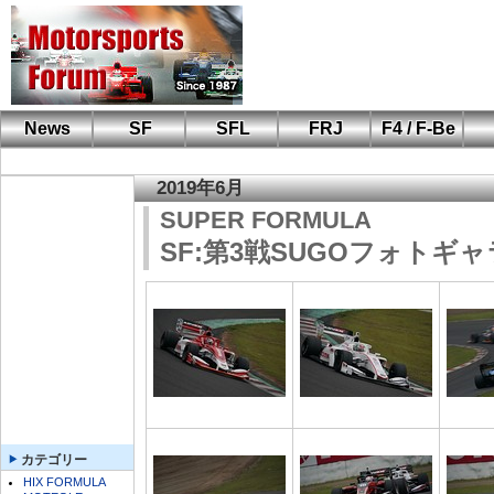
News
SF
SFL
FRJ
F4 / F-Be
F110 CUP
FIA-F4
F-Beat
も
SF
鈴
筑
S
A
2019年6月
SUPER FORMULA
SF:第3戦SUGOフォトギ
カテゴリー
HIX FORMULA