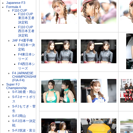
Japanese F3
Formula 4
F110 CUP
F110 CUP
東日本王者
決定戦
F110 CUP
西日本王者
決定戦
JAF F4選手権
F4日本一決
定戦
F4東日本シ
リーズ
F4西日本シ
リーズ
F4 JAPANESE
CHAMPIONSHIP
(FIA-F4)
Super FJ
Championship
S-FJ鈴鹿・岡山
S-FJオートポリ
ス
S-FJもてぎ・菅
生
S-FJ岡山
S-FJ日本一決定
戦
S-FJ筑波・富士