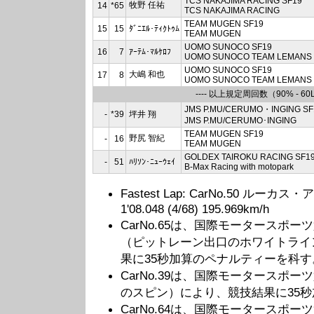
TCS NAKAJIMA RACING SF19
牧野 任祐
14
*65
TCS NAKAJIMA RACING
TEAM MUGEN SF19
15
15
ﾀﾞﾆｴﾙ･ﾃｨｸﾄｩﾑ
TEAM MUGEN
UOMO SUNOCO SF19
16
7
ｱｰﾃﾑ･ﾏﾙｹﾛﾌ
UOMO SUNOCO TEAM LEMANS
UOMO SUNOCO SF19
大嶋 和也
17
8
UOMO SUNOCO TEAM LEMANS
---- 以上規定周回数（90% - 60L
JMS P.MU/CERUMO・INGING SF
-
*39
坪井 翔
JMS P.MU/CERUMO･INGING
TEAM MUGEN SF19
野尻 智紀
-
16
TEAM MUGEN
GOLDEX TAIROKU RACING SF1
-
51
ﾊﾘｿﾝ･ﾆｭｰｳｪｲ
B-Max Racing with motopark
Fastest Lap: CarNo.50 ルーカス・
1'08.048 (4/68) 195.969km/h
CarNo.65は、国際モータースポー
（ピットレーン出口のホワイトライ
果に35秒加算のペナルティーを科す
CarNo.39は、国際モータースポーツ
のスピン）により、競技結果に35
CarNo.64は、国際モータースポーツ