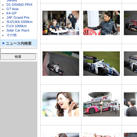
JAPAN
D1 GRAND PRIX
GT Asia
K4-GP
JAF Grand Prix
SUZUKA 1000km
FUJI 1000km
Solar Car Race
その他
ニュース内検索