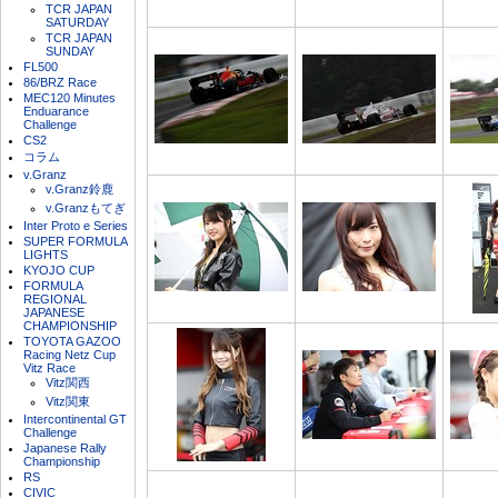
TCR JAPAN
SATURDAY
TCR JAPAN
SUNDAY
FL500
86/BRZ Race
MEC120 Minutes
Enduarance
Challenge
CS2
コラム
v.Granz
v.Granz鈴鹿
v.Granzもてぎ
Inter Proto e Series
SUPER FORMULA
LIGHTS
KYOJO CUP
FORMULA
REGIONAL
JAPANESE
CHAMPIONSHIP
TOYOTA GAZOO
Racing Netz Cup
Vitz Race
Vitz関西
Vitz関東
Intercontinental GT
Challenge
Japanese Rally
Championship
RS
CIVIC