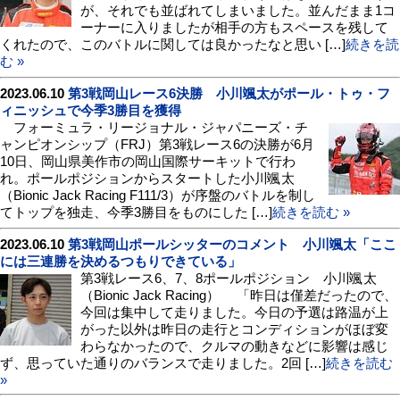
が、それでも並ばれてしまいました。並んだまま1コ
ーナーに入りましたが相手の方もスペースを残して
くれたので、このバトルに関しては良かったなと思い […]
続きを読
む »
2023.06.10
第3戦岡山レース6決勝 小川颯太がポール・トゥ・フ
ィニッシュで今季3勝目を獲得
フォーミュラ・リージョナル・ジャパニーズ・チ
ャンピオンシップ（FRJ）第3戦レース6の決勝が6月
10日、岡山県美作市の岡山国際サーキットで行わ
れ。ポールポジションからスタートした小川颯太
（Bionic Jack Racing F111/3）が序盤のバトルを制し
てトップを独走、今季3勝目をものにした […]
続きを読む »
2023.06.10
第3戦岡山ポールシッターのコメント 小川颯太「ここ
には三連勝を決めるつもりできている」
第3戦レース6、7、8ポールポジション 小川颯太
（Bionic Jack Racing） 「昨日は僅差だったので、
今回は集中して走りました。今日の予選は路温が上
がった以外は昨日の走行とコンディションがほぼ変
わらなかったので、クルマの動きなどに影響は感じ
ず、思っていた通りのバランスで走りました。2回 […]
続きを読む
»