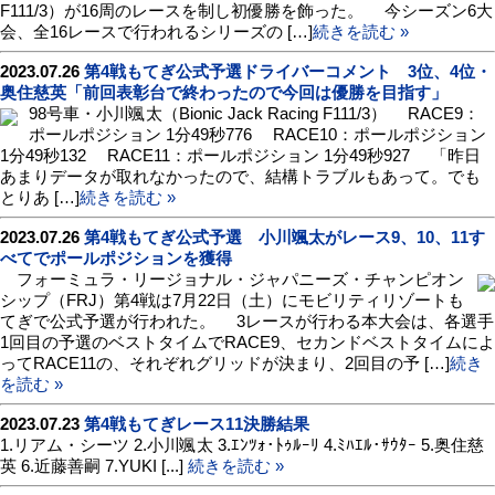
F111/3）が16周のレースを制し初優勝を飾った。 今シーズン6大
会、全16レースで行われるシリーズの […]
続きを読む »
2023.07.26
第4戦もてぎ公式予選ドライバーコメント 3位、4位・
奥住慈英「前回表彰台で終わったので今回は優勝を目指す」
98号車・小川颯太（Bionic Jack Racing F111/3） RACE9：
ポールポジション 1分49秒776 RACE10：ポールポジション
1分49秒132 RACE11：ポールポジション 1分49秒927 「昨日
あまりデータが取れなかったので、結構トラブルもあって。でも
とりあ […]
続きを読む »
2023.07.26
第4戦もてぎ公式予選 小川颯太がレース9、10、11す
べてでポールポジションを獲得
フォーミュラ・リージョナル・ジャパニーズ・チャンピオン
シップ（FRJ）第4戦は7月22日（土）にモビリティリゾートも
てぎで公式予選が行われた。 3レースが行わる本大会は、各選手
1回目の予選のベストタイムでRACE9、セカンドベストタイムによ
ってRACE11の、それぞれグリッドが決まり、2回目の予 […]
続き
を読む »
2023.07.23
第4戦もてぎレース11決勝結果
1.リアム・シーツ 2.小川颯太 3.ｴﾝﾂｫ･ﾄｩﾙｰﾘ 4.ﾐﾊｴﾙ･ｻｳﾀｰ 5.奥住慈
英 6.近藤善嗣 7.YUKI [...]
続きを読む »