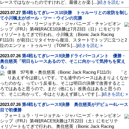
レースではなかったのですけれど、最後とか楽 […]
続きを読む »
2023.07.27
第4戦もてぎレース10決勝 トゥルーリとの攻防を制し
て小川颯太がポール・ツー・ウインの完勝
フォーミュラ・リージョナル・ジャパニーズ・チャンピオン
シップ（FRJ）第4戦RACE10決勝は7月23日（日）にモビリテ
ィリゾートもてぎで行われ、小川颯太（Bionic Jack Racing
F111/3）が前日にリタイヤから復活、スタートでトップに立つと2
位のエンツォ・トゥルーリ（TOM'S […]
続きを読む »
2023.07.26
第4戦もてぎレース9決勝ドライバーコメント 優勝・
奥住慈英「明日もレースあるので、そこに向かって気持ちを変え
る」
優勝 97号車・奥住慈英（Bionic Jack Racing F111/3） 「と
りあえず今は嬉しいです。でも途中のペースはあまりよくなか
ったのかな、っていう反省も。そこは明日の決勝で改善するとこ
ろではあると思うので。まだ（他にも）改善点はあると思うの
で、そこに向かって。今はとりあえず嬉しいです […]
続きを読む »
2023.07.26
第4戦もてぎレース9決勝 奥住慈英がデビュー4レース
目で初優勝
フォーミュラ・リージョナル・ジャパニーズ・チャンピオン
シップ（FRJ）第4戦RACE9決勝は7月22日（土）にモビリテ
ィリゾートもてぎで行われ、奥住慈英（Bionic Jack Racing