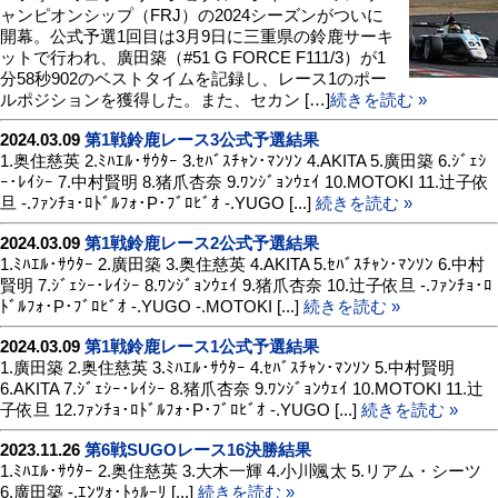
ャンピオンシップ（FRJ）の2024シーズンがついに
開幕。公式予選1回目は3月9日に三重県の鈴鹿サーキ
ットで行われ、廣田築（#51 G FORCE F111/3）が1
分58秒902のベストタイムを記録し、レース1のポー
ルポジションを獲得した。また、セカン […]
続きを読む »
2024.03.09
第1戦鈴鹿レース3公式予選結果
1.奥住慈英 2.ﾐﾊｴﾙ･ｻｳﾀｰ 3.ｾﾊﾞｽﾁｬﾝ･ﾏﾝｿﾝ 4.AKITA 5.廣田築 6.ｼﾞｪｼ
ｰ･ﾚｲｼｰ 7.中村賢明 8.猪爪杏奈 9.ﾜﾝｼﾞｮﾝｳｪｲ 10.MOTOKI 11.辻子依
旦 -.ﾌｧﾝﾁｮ･ﾛﾄﾞﾙﾌｫ･P･ﾌﾞﾛﾋﾞｵ -.YUGO [...]
続きを読む »
2024.03.09
第1戦鈴鹿レース2公式予選結果
1.ﾐﾊｴﾙ･ｻｳﾀｰ 2.廣田築 3.奥住慈英 4.AKITA 5.ｾﾊﾞｽﾁｬﾝ･ﾏﾝｿﾝ 6.中村
賢明 7.ｼﾞｪｼｰ･ﾚｲｼｰ 8.ﾜﾝｼﾞｮﾝｳｪｲ 9.猪爪杏奈 10.辻子依旦 -.ﾌｧﾝﾁｮ･ﾛ
ﾄﾞﾙﾌｫ･P･ﾌﾞﾛﾋﾞｵ -.YUGO -.MOTOKI [...]
続きを読む »
2024.03.09
第1戦鈴鹿レース1公式予選結果
1.廣田築 2.奥住慈英 3.ﾐﾊｴﾙ･ｻｳﾀｰ 4.ｾﾊﾞｽﾁｬﾝ･ﾏﾝｿﾝ 5.中村賢明
6.AKITA 7.ｼﾞｪｼｰ･ﾚｲｼｰ 8.猪爪杏奈 9.ﾜﾝｼﾞｮﾝｳｪｲ 10.MOTOKI 11.辻
子依旦 12.ﾌｧﾝﾁｮ･ﾛﾄﾞﾙﾌｫ･P･ﾌﾞﾛﾋﾞｵ -.YUGO [...]
続きを読む »
2023.11.26
第6戦SUGOレース16決勝結果
1.ﾐﾊｴﾙ･ｻｳﾀｰ 2.奥住慈英 3.大木一輝 4.小川颯太 5.リアム・シーツ
6.廣田築 -.ｴﾝﾂｫ･ﾄｩﾙｰﾘ [...]
続きを読む »