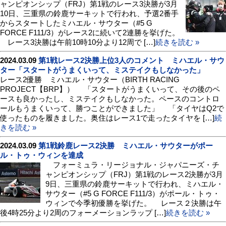
ャンピオンシップ（FRJ）第1戦のレース3決勝が3月
10日、三重県の鈴鹿サーキットで行われ、予選2番手
からスタートしたミハエル・サウター（#5 G
FORCE F111/3）がレース2に続いて2連勝を挙げた。
レース3決勝は午前10時10分より12周で […]
続きを読む »
2024.03.09
第1戦レース2決勝上位3人のコメント ミハエル・サウ
ター「スタートがうまくいって、ミステイクもしなかった」
レース2優勝 ミハエル・サウター（BIRTH RACING
PROJECT【BRP】） 「スタートがうまくいって、その後のペ
ースも良かったし、ミステイクもしなかった。ペースのコントロ
ールもうまくいって、勝つことができました」 「タイヤはQ2で
使ったものを履きました。奥住はレース1で走ったタイヤを […]
続
きを読む »
2024.03.09
第1戦鈴鹿レース2決勝 ミハエル・サウターがポー
ル・トゥ・ウィンを達成
フォーミュラ・リージョナル・ジャパニーズ・チ
ャンピオンシップ（FRJ）第1戦のレース2決勝が3月
9日、三重県の鈴鹿サーキットで行われ、ミハエル・
サウター（#5 G FORCE F111/3）がポール・トゥ・
ウィンで今季初優勝を挙げた。 レース２決勝は午
後4時25分より2周のフォーメーションラップ […]
続きを読む »