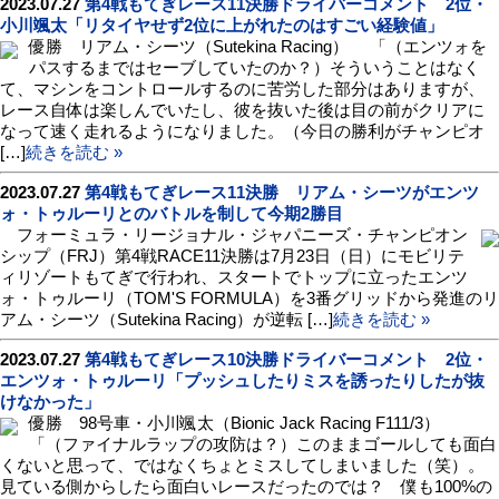
2023.07.27
第4戦もてぎレース11決勝ドライバーコメント 2位・
小川颯太「リタイヤせず2位に上がれたのはすごい経験値」
優勝 リアム・シーツ（Sutekina Racing） 「（エンツォを
パスするまではセーブしていたのか？）そういうことはなく
て、マシンをコントロールするのに苦労した部分はありますが、
レース自体は楽しんでいたし、彼を抜いた後は目の前がクリアに
なって速く走れるようになりました。（今日の勝利がチャンピオ
[…]
続きを読む »
2023.07.27
第4戦もてぎレース11決勝 リアム・シーツがエンツ
ォ・トゥルーリとのバトルを制して今期2勝目
フォーミュラ・リージョナル・ジャパニーズ・チャンピオン
シップ（FRJ）第4戦RACE11決勝は7月23日（日）にモビリテ
ィリゾートもてぎで行われ、スタートでトップに立ったエンツ
ォ・トゥルーリ（TOM'S FORMULA）を3番グリッドから発進のリ
アム・シーツ（Sutekina Racing）が逆転 […]
続きを読む »
2023.07.27
第4戦もてぎレース10決勝ドライバーコメント 2位・
エンツォ・トゥルーリ「プッシュしたりミスを誘ったりしたが抜
けなかった」
優勝 98号車・小川颯太（Bionic Jack Racing F111/3）
「（ファイナルラップの攻防は？）このままゴールしても面白
くないと思って、ではなくちょとミスしてしまいました（笑）。
見ている側からしたら面白いレースだったのでは？ 僕も100%の