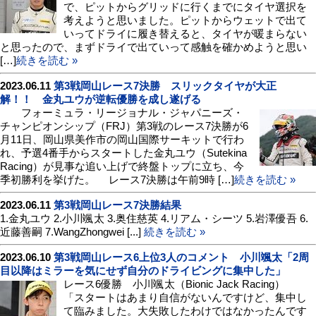
で、ピットからグリッドに行くまでにタイヤ選択を
考えようと思いました。ピットからウェットで出て
いってドライに履き替えると、タイヤが暖まらない
と思ったので、まずドライで出ていって感触を確かめようと思い
[…]
続きを読む »
2023.06.11
第3戦岡山レース7決勝 スリックタイヤが大正
解！！ 金丸ユウが逆転優勝を成し遂げる
フォーミュラ・リージョナル・ジャパニーズ・
チャンピオンシップ（FRJ）第3戦のレース7決勝が6
月11日、岡山県美作市の岡山国際サーキットで行わ
れ、予選4番手からスタートした金丸ユウ（Sutekina
Racing）が見事な追い上げで終盤トップに立ち、今
季初勝利を挙げた。 レース7決勝は午前9時 […]
続きを読む »
2023.06.11
第3戦岡山レース7決勝結果
1.金丸ユウ 2.小川颯太 3.奥住慈英 4.リアム・シーツ 5.岩澤優吾 6.
近藤善嗣 7.WangZhongwei [...]
続きを読む »
2023.06.10
第3戦岡山レース6上位3人のコメント 小川颯太「2周
目以降はミラーを気にせず自分のドライビングに集中した」
レース6優勝 小川颯太（Bionic Jack Racing）
「スタートはあまり自信がないんですけど、集中し
て臨みました。大失敗したわけではなかったんです