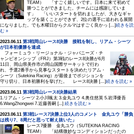
TEAM） 「すごく嬉しいです。日本に来て初めて
勝つことができました。チームには感謝していま
す」 「いいスタートを切れましたが、大きなギャ
ップを築くことができず、2位の選手に追われる展開
になりました。でも木曜日からクルマはすごく良かっ […]
続きを読
む »
2023.06.11
第3戦岡山レース8決勝 接戦を制し、リアム・シーツ
が日本初優勝を達成
フォーミュラ・リージョナル・ジャパニーズ・チ
ャンピオンシップ（FRJ）第3戦のレース8決勝が6月
11日、岡山県美作市の岡山国際サーキットで行わ
れ、予選2番手から見事なスタートを決めたリアム・
シーツ（Sutekina Racing）が最後までポジションを
守り切り、日本初勝利を挙げた。 レース8決勝 […]
続きを読む »
2023.06.11
第3戦岡山レース8決勝結果
1.リアム・シーツ 2.小川颯太 3.金丸ユウ 4.奥住慈英 5.岩澤優吾
6.WangZhongwei 7.近藤善嗣 [...]
続きを読む »
2023.06.11
第3戦レース7決勝上位3人のコメント 金丸ユウ「勝負
は残り7、8周だと思って耐え抜いた」
レース7優勝 金丸ユウ（SUTEKINA RACING
TEAM） 「結構微妙なコンディションだったの