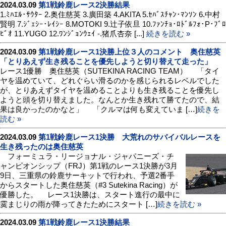
2024.03.09
第1戦鈴鹿レース2決勝結果
1.ﾐﾊｴﾙ･ｻｳﾀｰ 2.奥住慈英 3.廣田築 4.AKITA 5.ｾﾊﾞｽﾁｬﾝ･ﾏﾝｿﾝ 6.中村
賢明 7.ｼﾞｪｼｰ･ﾚｲｼｰ 8.MOTOKI 9.辻子依旦 10.ﾌｧﾝﾁｮ･ﾛﾄﾞﾙﾌｫ･P･ﾌﾞﾛ
ﾋﾞｵ 11.YUGO 12.ﾜﾝｼﾞｮﾝｳｪｲ -.猪爪杏奈 [...]
続きを読む »
2024.03.09
第1戦鈴鹿レース1決勝上位３人のコメント 奥住慈英
「とりあえず生き残ることを優先しようと切り替えて走った」
レース1優勝 奥住慈英（SUTEKINA RACING TEAM） 「タイ
ヤを温めていて、どれぐらい滑るのかを感じられるレベルでした
が、とりあえずタイヤを温めることよりも生き残ることを優先し
ようと頭を切り替えました。なんとか生き残れて勝てたので、結
果は良かったのかなと」 「クルマは何も変えていま […]
続きを
読む »
2024.03.09
第1戦鈴鹿レース1決勝 大荒れのサバイバルレースを
生き残ったのは奥住慈英
フォーミュラ・リージョナル・ジャパニーズ・チ
ャンピオンシップ（FRJ）第1戦のレース1決勝が3月
9日、三重県の鈴鹿サーキットで行われ、予選2番手
からスタートした奥住慈英（#3 Sutekina Racing）が
優勝した。 レース1決勝は、スタート進行の最中に
霙まじりの雨が降ってきたためにスタート […]
続きを読む »
2024.03.09
第1戦鈴鹿レース1決勝結果