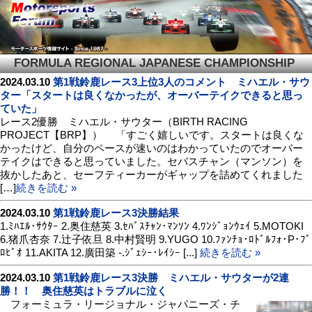
FORMULA REGIONAL JAPANESE CHAMPIONSHIP
2024.03.10
第1戦鈴鹿レース3上位3人のコメント ミハエル・サウ
ター「スタートは良くなかったが、オーバーテイクできると思っ
ていた」
レース2優勝 ミハエル・サウター（BIRTH RACING
PROJECT【BRP】） 「すごく嬉しいです。スタートは良くな
かったけど、自分のペースが速いのはわかっていたのでオーバー
テイクはできると思っていました。セバスチャン（マンソン）を
抜かしたあと、セーフティーカーがギャップを詰めてくれました
[…]
続きを読む »
2024.03.10
第1戦鈴鹿レース3決勝結果
1.ﾐﾊｴﾙ･ｻｳﾀｰ 2.奥住慈英 3.ｾﾊﾞｽﾁｬﾝ･ﾏﾝｿﾝ 4.ﾜﾝｼﾞｮﾝｳｪｲ 5.MOTOKI
6.猪爪杏奈 7.辻子依旦 8.中村賢明 9.YUGO 10.ﾌｧﾝﾁｮ･ﾛﾄﾞﾙﾌｫ･P･ﾌﾞ
ﾛﾋﾞｵ 11.AKITA 12.廣田築 -.ｼﾞｪｼｰ･ﾚｲｼｰ [...]
続きを読む »
2024.03.10
第1戦鈴鹿レース3決勝 ミハエル・サウターが2連
勝！！ 奥住慈英はトラブルに泣く
フォーミュラ・リージョナル・ジャパニーズ・チ