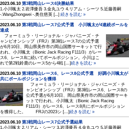
2023.06.10
第3戦岡山レース6決勝結果
1.小川颯太 2.岩澤優吾 3.金丸ユウ 4.リアム・シーツ 5.近藤善嗣
-.WangZhongwei -.奥住慈英 [...]
続きを読む »
2023.06.10
第3戦岡山レース7公式予選 小川颯太が4連続ポールを
達成
フォーミュラ・リージョナル・ジャパニーズ・チ
ャンピオンシップ（FRJ）第3戦レース7の公式予選
が6月10日、岡山県美作市の岡山国際サーキットで行
われ、小川颯太（Bionic Jack Racing F111/3）がレー
ス6、レース8に続いてポールポジション。小川はこ
れで第2戦鈴鹿のレース5から4戦 […]
続きを読む »
2023.06.10
第3戦岡山レース6、レース8公式予選 好調小川颯太が
共にポールポジションを獲得
フォーミュラ・リージョナル・ジャパニーズ・チ
ャンピオンシップ（FRJ）第3戦レース6、レース8の
公式予選が6月10日、岡山県美作市の岡山国際サーキ
ットで行われ、小川颯太（Bionic Jack Racing
F111/3）がレース6、レース8共にポールポジション
を獲得した。 FRJの2023シ […]
続きを読む »
2023.06.10
第3戦岡山レース7公式予選結果
1.小川颯太 2.リアム・シーツ 3.岩澤優吾 4.金丸ユウ 5.近藤善嗣