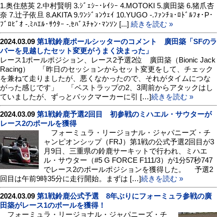
1.奥住慈英 2.中村賢明 3.ｼﾞｪｼｰ･ﾚｲｼｰ 4.MOTOKI 5.廣田築 6.猪爪杏
奈 7.辻子依旦 8.AKITA 9.ﾜﾝｼﾞｮﾝｳｪｲ 10.YUGO -.ﾌｧﾝﾁｮ･ﾛﾄﾞﾙﾌｫ･P･
ﾌﾞﾛﾋﾞｵ -.ﾐﾊｴﾙ･ｻｳﾀｰ -.ｾﾊﾞｽﾁｬﾝ･ﾏﾝｿﾝ [...]
続きを読む »
2024.03.09
第1戦鈴鹿ポールシッターのコメント 廣田築「SFのラ
バーを見越したセット変更がうまく決まった」
レース1ポールポジション、レース2予選2位 廣田築（Bionic Jack
Racing） 「昨日のセッションからセット変更をして、チェック
を兼ねて走りましたが、悪くなかったので、それがタイムにつな
がった感じです」 「ベストラップの2、3周前からアタックはし
ていましたが、ずっとバックマーカーに引 […]
続きを読む »
2024.03.09
第1戦鈴鹿予選2回目 初参戦のミハエル・サウターが
レース2のポールを獲得
フォーミュラ・リージョナル・ジャパニーズ・チ
ャンピオンシップ（FRJ）第1戦の公式予選2回目が3
月9日、三重県の鈴鹿サーキットで行われ、ミハエ
ル・サウター（#5 G FORCE F111/3）が1分57秒747
でレース2のポールポジションを獲得した。 予選2
回目は午前9時35分に走行開始。まずは […]
続きを読む »
2024.03.09
第1戦鈴鹿公式予選 8年ぶりにフォーミュラ参戦の廣
田築がレース1のポールを獲得！
フォーミュラ・リージョナル・ジャパニーズ・チ