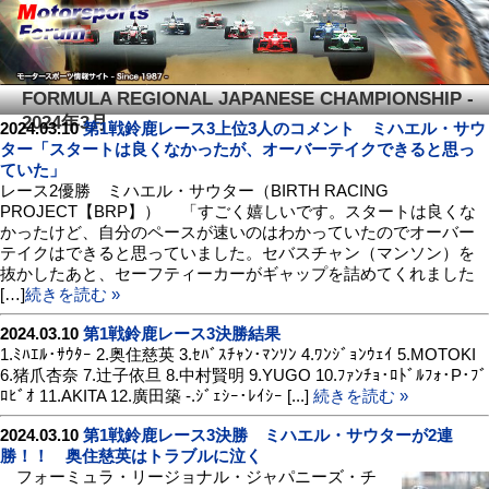
FORMULA REGIONAL JAPANESE CHAMPIONSHIP -
2024年3月
2024.03.10
第1戦鈴鹿レース3上位3人のコメント ミハエル・サウ
ター「スタートは良くなかったが、オーバーテイクできると思っ
ていた」
レース2優勝 ミハエル・サウター（BIRTH RACING
PROJECT【BRP】） 「すごく嬉しいです。スタートは良くな
かったけど、自分のペースが速いのはわかっていたのでオーバー
テイクはできると思っていました。セバスチャン（マンソン）を
抜かしたあと、セーフティーカーがギャップを詰めてくれました
[…]
続きを読む »
2024.03.10
第1戦鈴鹿レース3決勝結果
1.ﾐﾊｴﾙ･ｻｳﾀｰ 2.奥住慈英 3.ｾﾊﾞｽﾁｬﾝ･ﾏﾝｿﾝ 4.ﾜﾝｼﾞｮﾝｳｪｲ 5.MOTOKI
6.猪爪杏奈 7.辻子依旦 8.中村賢明 9.YUGO 10.ﾌｧﾝﾁｮ･ﾛﾄﾞﾙﾌｫ･P･ﾌﾞ
ﾛﾋﾞｵ 11.AKITA 12.廣田築 -.ｼﾞｪｼｰ･ﾚｲｼｰ [...]
続きを読む »
2024.03.10
第1戦鈴鹿レース3決勝 ミハエル・サウターが2連
勝！！ 奥住慈英はトラブルに泣く
フォーミュラ・リージョナル・ジャパニーズ・チ