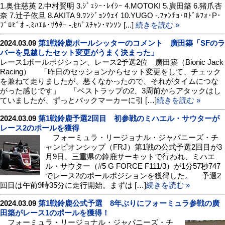
1.奥住慈英 2.中村賢明 3.ｼﾞｪｼｰ･ﾚｲｼｰ 4.MOTOKI 5.廣田築 6.猪爪杏
奈 7.辻子依旦 8.AKITA 9.ﾜﾝｼﾞｮﾝｳｪｲ 10.YUGO -.ﾌｧﾝﾁｮ･ﾛﾄﾞﾙﾌｫ･P･
ﾌﾞﾛﾋﾞｵ -.ﾐﾊｴﾙ･ｻｳﾀｰ -.ｾﾊﾞｽﾁｬﾝ･ﾏﾝｿﾝ [...]
続きを読む »
2024.03.09
第1戦鈴鹿ポールシッターのコメント 廣田築「SFのラ
バーを見越したセット変更がうまく決まった」
レース1ポールポジション、レース2予選2位 廣田築（Bionic Jack
Racing） 「昨日のセッションからセット変更をして、チェック
を兼ねて走りましたが、悪くなかったので、それがタイムにつな
がった感じです」 「ベストラップの2、3周前からアタックはし
ていましたが、ずっとバックマーカーに引 […]
続きを読む »
2024.03.09
第1戦鈴鹿予選2回目 初参戦のミハエル・サウターが
レース2のポールを獲得
フォーミュラ・リージョナル・ジャパニーズ・チ
ャンピオンシップ（FRJ）第1戦の公式予選2回目が3
月9日、三重県の鈴鹿サーキットで行われ、ミハエ
ル・サウター（#5 G FORCE F111/3）が1分57秒747
でレース2のポールポジションを獲得した。 予選2
回目は午前9時35分に走行開始。まずは […]
続きを読む »
2024.03.09
第1戦鈴鹿公式予選 8年ぶりにフォーミュラ参戦の廣
田築がレース1のポールを獲得！
フォーミュラ・リージョナル・ジャパニーズ・チ