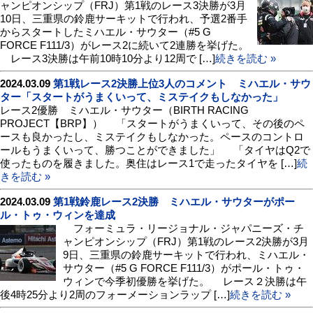
ャンピオンシップ（FRJ）第1戦のレース3決勝が3月
10日、三重県の鈴鹿サーキットで行われ、予選2番手
からスタートしたミハエル・サウター（#5 G
FORCE F111/3）がレース2に続いて2連勝を挙げた。
レース3決勝は午前10時10分より12周で […]
続きを読む »
2024.03.09
第1戦レース2決勝上位3人のコメント ミハエル・サウ
ター「スタートがうまくいって、ミステイクもしなかった」
レース2優勝 ミハエル・サウター（BIRTH RACING
PROJECT【BRP】） 「スタートがうまくいって、その後のペ
ースも良かったし、ミステイクもしなかった。ペースのコントロ
ールもうまくいって、勝つことができました」 「タイヤはQ2で
使ったものを履きました。奥住はレース1で走ったタイヤを […]
続
きを読む »
2024.03.09
第1戦鈴鹿レース2決勝 ミハエル・サウターがポー
ル・トゥ・ウィンを達成
フォーミュラ・リージョナル・ジャパニーズ・チ
ャンピオンシップ（FRJ）第1戦のレース2決勝が3月
9日、三重県の鈴鹿サーキットで行われ、ミハエル・
サウター（#5 G FORCE F111/3）がポール・トゥ・
ウィンで今季初優勝を挙げた。 レース２決勝は午
後4時25分より2周のフォーメーションラップ […]
続きを読む »