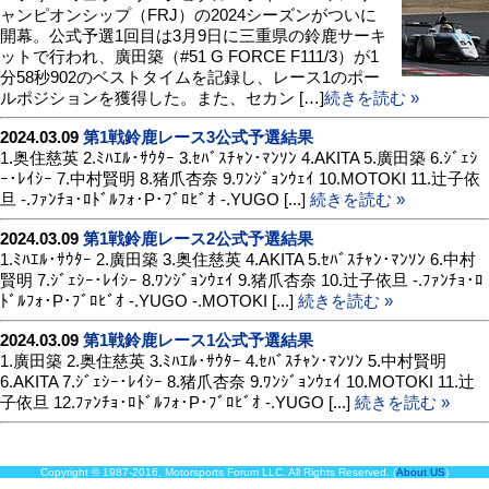
ャンピオンシップ（FRJ）の2024シーズンがついに
開幕。公式予選1回目は3月9日に三重県の鈴鹿サーキ
ットで行われ、廣田築（#51 G FORCE F111/3）が1
分58秒902のベストタイムを記録し、レース1のポー
ルポジションを獲得した。また、セカン […]
続きを読む »
2024.03.09
第1戦鈴鹿レース3公式予選結果
1.奥住慈英 2.ﾐﾊｴﾙ･ｻｳﾀｰ 3.ｾﾊﾞｽﾁｬﾝ･ﾏﾝｿﾝ 4.AKITA 5.廣田築 6.ｼﾞｪｼ
ｰ･ﾚｲｼｰ 7.中村賢明 8.猪爪杏奈 9.ﾜﾝｼﾞｮﾝｳｪｲ 10.MOTOKI 11.辻子依
旦 -.ﾌｧﾝﾁｮ･ﾛﾄﾞﾙﾌｫ･P･ﾌﾞﾛﾋﾞｵ -.YUGO [...]
続きを読む »
2024.03.09
第1戦鈴鹿レース2公式予選結果
1.ﾐﾊｴﾙ･ｻｳﾀｰ 2.廣田築 3.奥住慈英 4.AKITA 5.ｾﾊﾞｽﾁｬﾝ･ﾏﾝｿﾝ 6.中村
賢明 7.ｼﾞｪｼｰ･ﾚｲｼｰ 8.ﾜﾝｼﾞｮﾝｳｪｲ 9.猪爪杏奈 10.辻子依旦 -.ﾌｧﾝﾁｮ･ﾛ
ﾄﾞﾙﾌｫ･P･ﾌﾞﾛﾋﾞｵ -.YUGO -.MOTOKI [...]
続きを読む »
2024.03.09
第1戦鈴鹿レース1公式予選結果
1.廣田築 2.奥住慈英 3.ﾐﾊｴﾙ･ｻｳﾀｰ 4.ｾﾊﾞｽﾁｬﾝ･ﾏﾝｿﾝ 5.中村賢明
6.AKITA 7.ｼﾞｪｼｰ･ﾚｲｼｰ 8.猪爪杏奈 9.ﾜﾝｼﾞｮﾝｳｪｲ 10.MOTOKI 11.辻
子依旦 12.ﾌｧﾝﾁｮ･ﾛﾄﾞﾙﾌｫ･P･ﾌﾞﾛﾋﾞｵ -.YUGO [...]
続きを読む »
Copyright © 1987-2016, Motorsports Forum LLC. All Rights Reserved. (
About US
)