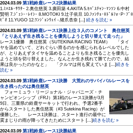
2024.03.09
第1戦鈴鹿レース2決勝結果
1.ﾐﾊｴﾙ･ｻｳﾀｰ 2.奥住慈英 3.廣田築 4.AKITA 5.ｾﾊﾞｽﾁｬﾝ･ﾏﾝｿﾝ 6.中村
賢明 7.ｼﾞｪｼｰ･ﾚｲｼｰ 8.MOTOKI 9.辻子依旦 10.ﾌｧﾝﾁｮ･ﾛﾄﾞﾙﾌｫ･P･ﾌﾞﾛ
ﾋﾞｵ 11.YUGO 12.ﾜﾝｼﾞｮﾝｳｪｲ -.猪爪杏奈 [...]
続きを読む »
2024.03.09
第1戦鈴鹿レース1決勝上位３人のコメント 奥住慈英
「とりあえず生き残ることを優先しようと切り替えて走った」
レース1優勝 奥住慈英（SUTEKINA RACING TEAM） 「タイ
ヤを温めていて、どれぐらい滑るのかを感じられるレベルでした
が、とりあえずタイヤを温めることよりも生き残ることを優先し
ようと頭を切り替えました。なんとか生き残れて勝てたので、結
果は良かったのかなと」 「クルマは何も変えていま […]
続きを
読む »
2024.03.09
第1戦鈴鹿レース1決勝 大荒れのサバイバルレースを
生き残ったのは奥住慈英
フォーミュラ・リージョナル・ジャパニーズ・チ
ャンピオンシップ（FRJ）第1戦のレース1決勝が3月
9日、三重県の鈴鹿サーキットで行われ、予選2番手
からスタートした奥住慈英（#3 Sutekina Racing）が
優勝した。 レース1決勝は、スタート進行の最中に
霙まじりの雨が降ってきたためにスタート […]
続きを読む »
2024.03.09
第1戦鈴鹿レース1決勝結果