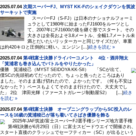
2025.07.04
次期スーパーFJ、MYST KK-Fのシェイクダウンを筑波
サーキットで実施
スーパーFJ（S-FJ）は日本のナショナルフォーミ
ュラとして1980年に始まったFJ1600をルーツとし
て、2007年にFJ1600の後を継ぐ形でスタート。その
大きさは全長およそ3.8メートル、全幅1.7メートル未
満とだいたいリッターカーと同じサイズだが、車重
は約420キロと圧倒的に軽い。エンジン […]
続きを読む »
2025.07.04
第4戦富士決勝ドライバーコメント 4位・酒井翔太
「箕浦君も巻き込んでバトルをやりたかった」
優勝 箕浦稜己（MYST SEIDOYA KK-SII） 「SCが出て、
僕SCの先頭初めてだったので、ちょっと焦ったところはあり
ました。そのまま逃げ切れたので、よかったです。（何も不安は
なかった？）ペースもよくてそのまま行けたので、大丈夫でし
た」 2位 津田光輝（ファーストガレージ制動屋S2） […]
続き
を読む »
2025.07.04
第4戦富士決勝 オープニングラップからSC投入のレ
ースを16歳の箕浦稜己が落ち着いてさばき優勝を飾る
2025年JAF筑波/富士スーパーFJ選手権シリーズ地方選手権
第4戦決勝が6月29日（日）に富士スピードウエイで開催され、
スタート直後のクラッシュでセーフティカー（SC）が出るという