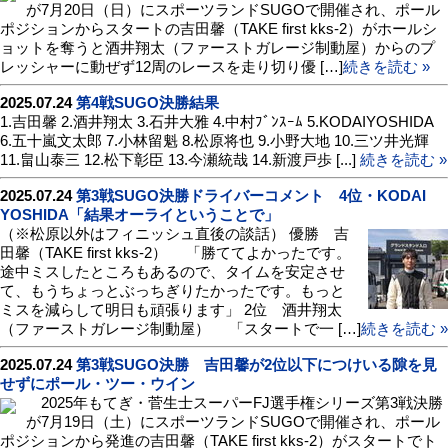
が7月20日（日）にスポーツランドSUGOで開催され、ポール
ポジションからスタートの吉田馨（TAKE first kks-2）がホールシ
ョットを奪うと酒井翔太（ファーストガレージ制動屋）からのプ
レッシャーに動ぜず12周のレースを走り切り優 […]
続きを読む »
2025.07.24
第4戦SUGO決勝結果
1.吉田馨 2.酒井翔太 3.石井大雅 4.中村ﾌﾞﾝｽｰﾑ 5.KODAIYOSHIDA
6.五十嵐文太郎 7.小林留魁 8.松原将也 9.小野大地 10.三ツ井光輝
11.畠山泰三 12.松下彰臣 13.今瀬統哉 14.新渡戸歩 [...]
続きを読む »
2025.07.24
第3戦SUGO決勝ドライバーコメント 4位・KODAI
YOSHIDA「結果オーライということで」
（※松原以外はフィニッシュ直後の談話） 優勝 吉
田馨（TAKE first kks-2） 「勝ててよかったです。
途中ミスしたところもあるので、タイムを安定させ
て、もうちょっとぶっちぎりたかったです。もっと
ミスを減らして明日も頑張ります」 2位 酒井翔太
（ファーストガレージ制動屋） 「スタートで一 […]
続きを読む »
2025.07.24
第3戦SUGO決勝 吉田馨が2位以下につけいる隙を見
せずにポール・ツー・ウイン
2025年もてぎ・菅生士スーパーFJ選手権シリーズ第3戦決勝
が7月19日（土）にスポーツランドSUGOで開催され、ポール
ポジションから発進の吉田馨（TAKE first kks-2）がスタートでト