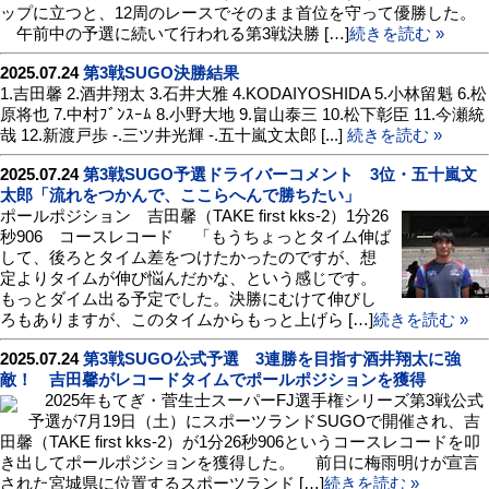
ップに立つと、12周のレースでそのまま首位を守って優勝した。
午前中の予選に続いて行われる第3戦決勝 […]
続きを読む »
2025.07.24
第3戦SUGO決勝結果
1.吉田馨 2.酒井翔太 3.石井大雅 4.KODAIYOSHIDA 5.小林留魁 6.松
原将也 7.中村ﾌﾞﾝｽｰﾑ 8.小野大地 9.畠山泰三 10.松下彰臣 11.今瀬統
哉 12.新渡戸歩 -.三ツ井光輝 -.五十嵐文太郎 [...]
続きを読む »
2025.07.24
第3戦SUGO予選ドライバーコメント 3位・五十嵐文
太郎「流れをつかんで、ここらへんで勝ちたい」
ポールポジション 吉田馨（TAKE first kks-2）1分26
秒906 コースレコード 「もうちょっとタイム伸ば
して、後ろとタイム差をつけたかったのですが、想
定よりタイムが伸び悩んだかな、という感じです。
もっとダイム出る予定でした。決勝にむけて伸びし
ろもありますが、このタイムからもっと上げら […]
続きを読む »
2025.07.24
第3戦SUGO公式予選 3連勝を目指す酒井翔太に強
敵！ 吉田馨がレコードタイムでポールポジションを獲得
2025年もてぎ・菅生士スーパーFJ選手権シリーズ第3戦公式
予選が7月19日（土）にスポーツランドSUGOで開催され、吉
田馨（TAKE first kks-2）が1分26秒906というコースレコードを叩
き出してポールポジションを獲得した。 前日に梅雨明けが宣言
された宮城県に位置するスポーツランド […]
続きを読む »