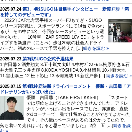
2025.07.24
第3、4戦SUGO注目選手インタビュー 新渡戸歩「満
を持してのデビューです」
2025年JAF地方選手権スーパーFJもてぎ・SUGO
シリーズ第3戦は、スポーツランドにて14台で争われ
るが、その中に1名、今回がレースデビューという選
手がいた。 18号車「ZAP SPEED 10V ED」をドラ
イブする新渡戸（にとべ）歩は20歳の社会人ドライ
バーだ。初めのレースで予選を控えた […]
続きを読む »
2025.07.23
第3戦SUGO公式予選結果
1.吉田馨 2.酒井翔太 3.五十嵐文太郎 4.中村ﾌﾞﾝｽｰﾑ 5.松原将也 6.石
井大雅 7.三ツ井光輝 8.KODAIYOSHIDA 9.小林留魁 10.小野大地
11.畠山泰三 12.松下彰臣 13.今瀬統哉 14.新渡戸歩 [...]
続きを読む »
2025.07.15
第4戦鈴鹿決勝ドライバーコメント 優勝・吉田馨「ア
ドレナリンがいっぱい出た」
優勝 吉田馨（TAKE FIRST KKS-II） 「スタート
では順位を上げることができませんでした。アドレ
ナリンがいっぱい出るレースでした。赤旗後、直後
の1コーナーで一発で仕留めることができてよかった
です。その後はペースがあるのは分かってたので、
落ち着いて走ればいけると思っていました」 2位 五 […]
続きを読
む »