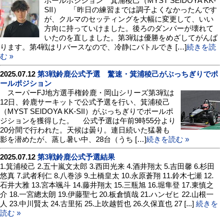
ポールポジション 箕浦稜己（MYST SEIDOYA KK-
SII） 「昨日の練習までは調子よくなかったんです
が、クルマのセッティングを大幅に変更して、いい
方向に持っていけました。後ろのダンパーが壊れて
いたのを直しました。第3戦は優勝をめざしてがんば
ります。第4戦はリバースなので、冷静にバトルでき […]
続きを読
む »
2025.07.12
第3戦鈴鹿公式予選 驚速・箕浦稜己がぶっちぎりでポ
ールポジション
スーパーFJ地方選手権鈴鹿・岡山シリーズ第3戦は
12日、鈴鹿サーキットで公式予選を行い、箕浦稜己
（MYST SEIDOYA KK-SII）がぶっちぎりでポールポ
ジションを獲得した。 公式予選は午前9時55分より
20分間で行われた。天候は曇り。連日続いた猛暑も
影を潜めたが、蒸し暑い中、28台（うち […]
続きを読む »
2025.07.12
第3戦鈴鹿公式予選結果
1.箕浦稜己 2.五十嵐文太郎 3.西田光来 4.酒井翔太 5.吉田馨 6.杉田
悠真 7.武者利仁 8.八巻渉 9.土橋皇太 10.永原蒼翔 11.鈴木七瀬 12.
石井大雅 13.宮本颯斗 14.藤井翔太 15.三瓶旭 16.堀隼登 17.東慎之
介 18.一宮總太朗 19.伊藤聖七 20.板倉慎哉 21.ハンゼヒ 22.山根一
人 23.中川賢太 24.古里拓 25.上吹越哲也 26.久保直也 27 [...]
続きを
読む »