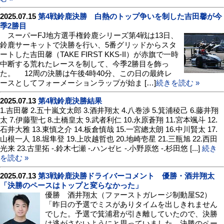
2025.07.15
第4戦鈴鹿決勝 白熱のトップ争いを制した吉田馨が今
季2勝目
スーパーFJ地方選手権鈴鹿シリーズ第4戦は13日、
鈴鹿サーキットで決勝を行い、5番グリッドからスタ
ートした吉田馨（TAKE FIRST KKS-II）が赤旗で一時
中断する荒れたレースを制して、今季2勝目を飾っ
た。 12周の決勝は午後4時40分、この日の最終レ
ースとしてフォーメーションラップが始ま […]
続きを読む »
2025.07.13
第4戦鈴鹿決勝結果
1.吉田馨 2.五十嵐文太郎 3.酒井翔太 4.八巻渉 5.箕浦稜己 6.藤井翔
太 7.伊藤聖七 8.土橋皇太 9.武者利仁 10.永原蒼翔 11.宮本颯斗 12.
石井大雅 13.東慎之介 14.板倉慎哉 15.一宮總太朗 16.中川賢太 17.
山根一人 18.堀隼登 19.上吹越哲也 20.地崎壱星 21.三瓶旭 22.西田
光来 23.古里拓 -.鈴木七瀬 -.ハンゼヒ -.小野原悠 -.杉田悠 [...]
続き
を読む »
2025.07.13
第3戦鈴鹿決勝ドライバーコメント 優勝・酒井翔太
「決勝のペースはトップと変らなかった」
優勝 酒井翔太（ファーストガレージ制動屋S2）
「昨日の予選でミスがありタイムを出しきれません
でした。予選で箕浦君が引き離していたので、決勝
は逃がさないようにと思っていました。決勝のペー