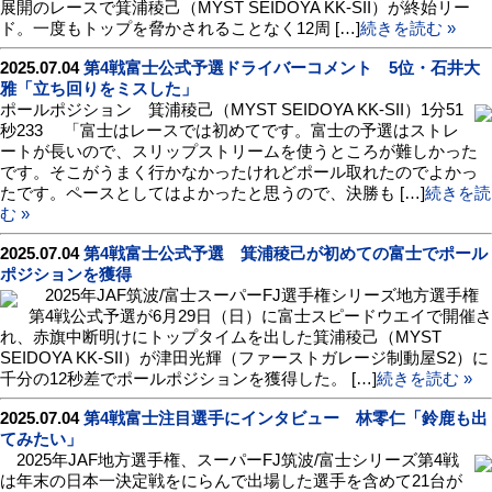
展開のレースで箕浦稜己（MYST SEIDOYA KK-SII）が終始リー
ド。一度もトップを脅かされることなく12周 […]
続きを読む »
2025.07.04
第4戦富士公式予選ドライバーコメント 5位・石井大
雅「立ち回りをミスした」
ポールポジション 箕浦稜己（MYST SEIDOYA KK-SII）1分51
秒233 「富士はレースでは初めてです。富士の予選はストレ
ートが長いので、スリップストリームを使うところが難しかった
です。そこがうまく行かなかったけれどポール取れたのでよかっ
たです。ペースとしてはよかったと思うので、決勝も […]
続きを読
む »
2025.07.04
第4戦富士公式予選 箕浦稜己が初めての富士でポール
ポジションを獲得
2025年JAF筑波/富士スーパーFJ選手権シリーズ地方選手権
第4戦公式予選が6月29日（日）に富士スピードウエイで開催さ
れ、赤旗中断明けにトップタイムを出した箕浦稜己（MYST
SEIDOYA KK-SII）が津田光輝（ファーストガレージ制動屋S2）に
千分の12秒差でポールポジションを獲得した。 […]
続きを読む »
2025.07.04
第4戦富士注目選手にインタビュー 林零仁「鈴鹿も出
てみたい」
2025年JAF地方選手権、スーパーFJ筑波/富士シリーズ第4戦
は年末の日本一決定戦をにらんで出場した選手を含めて21台が