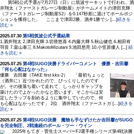
第5戦公式予選が7月27日（日）に筑波サーキットで行われ、酒
井翔太（ファーストガレージ制動屋）がチームメイトの津田充輝
（ファーストガレージ制動屋S2）を0.147秒差に退けてポールポジ
ションを獲得した。 ここまで津田2勝、酒井1勝でシ […]
続きを
読む »
2025.07.30
第5戦筑波公式予選結果
1.酒井翔太 2.津田充輝 3.切替悠喜 4.内藤大輝 5.秋山健也 6.相田有
羽音 7.畠山泰三 8.MakotoMizutani 9.池田悠亮 10.小笠原優人 [...]
続
きを読む »
2025.07.25
第4戦SUGO決勝ドライバーコメント 優勝・吉田馨
「何も心配はなかった」
優勝 吉田馨（TAKE first kks-2） 「最初ちょっと
（酒井に）近づかれたので、びっくりしたのです
が。その後落ち着いて走れて、しっかりギャップを
築けたのでよかったかなと思います。そこからは安
定したラップを刻めるように集中していたので、何
も心配はなかったです」 2位 酒井翔太（ファーストガ […]
続きを
読む »
2025.07.25
第4戦SUGO決勝 魔物も手なずけたか吉田馨がSUGO
を完全制圧、2戦連続のポール・ツー・ウイン
2025年もてぎ・菅生士スーパーFJ選手権シリーズ第4戦決勝