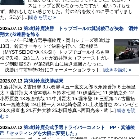
スはトップと変らなかったですが、追いつけもせ
ず、離れもしない感じでした。前の2台を抜くのに手こずりまし
た。SCが […]
続きを読む »
2025.07.13
第3戦鈴鹿決勝 トップゴールの箕浦稜己が失格 酒井
翔太が2連勝を飾る
スーパーFJ地方選手権鈴鹿・岡山シリーズ第3戦は
13日、鈴鹿サーキットで決勝を行い、箕浦稜己
（MYST SEIDOYA KK-SII）トップでゴールするも車
検で失格。2位に入ったが酒井翔太（ファーストガレ
ージ制動屋S2）が第2戦岡山に続き連勝となった。
決勝は午前9時50分にフォーメーションラッ […]
続きを読む »
2025.07.13
第3戦鈴鹿決勝結果
1.酒井翔太 2.吉田馨 3.八巻渉 4.五十嵐文太郎 5.永原蒼翔 6.土橋皇
太 7.藤井翔太 8.宮本颯斗 9.鈴木七瀬 10.伊藤聖七 11.東慎之介 12.
小野原悠 13.板倉慎哉 14.中川賢太 15.堀隼登 16.三瓶旭 17.古里拓
18.一宮總太朗 19.山根一人 20.地崎壱星 21.上吹越哲也 22.ハンゼヒ
23.久保直也 24.石井大雅 25.杉田悠真 -.西田光来 -.武 [...]
続きを読
む »
2025.07.12
第3戦鈴鹿公式予選ドライバーコメント PP・箕浦稜
己「セッティングを大幅に変更した」