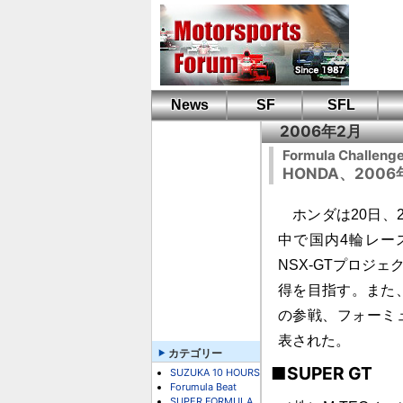
News
SF
SFL
2006年2月
Formula Challeng
HONDA、20
ホンダは20日、
中で国内4輪レース
NSX-GTプロジ
得を目指す。また
の参戦、フォーミ
表された。
カテゴリー
■SUPER GT
SUZUKA 10 HOURS
Forumula Beat
SUPER FORMULA