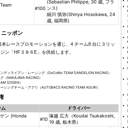
(Sebastian Philippe, 30 歳, フラ
eam
ンス)
#100
細川 慎弥(Shinya Hosokawa, 24
歳, 福岡県)
・ニッポン
本レースプロモーションを通じ、4 チーム8 台に３リッ
エンジン「HF３８６E」を供給します。
ィライアン・レーシング（DoCoMo TEAM DANDELION RACING）
NAKAJIMA RACING）
M 5ZIGEN）
ングチーム・アグリ（AUTOBACS RACING TEAM AGURI）
権
ーム
ドライバー
ン (Honda
塚越 広大（Koudai Tsukakoshi,
#10
19 歳, 栃木県）