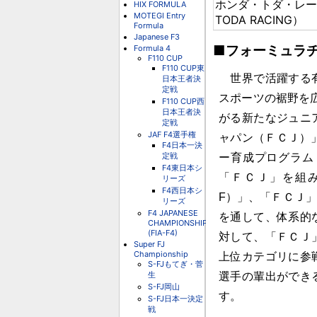
ホンダ・トダ・レーシ
HIX FORMULA
MOTEGI Entry
TODA RACING）
Formula
Japanese F3
■フォーミュラ
Formula 4
F110 CUP
F110 CUP東
世界で活躍する有
日本王者決
定戦
スポーツの裾野を広
F110 CUP西
日本王者決
がる新たなジュニ
定戦
JAF F4選手権
ャパン（ＦＣＪ）」
F4日本一決
定戦
ー育成プログラム
F4東日本シ
「ＦＣＪ」を組み
リーズ
F4西日本シ
F）」、「ＦＣＪ
リーズ
F4 JAPANESE
を通して、体系的
CHAMPIONSHIP
(FIA-F4)
対して、「ＦＣＪ
Super FJ
Championship
上位カテゴリに参
S-FJもてぎ・菅
生
選手の輩出ができ
S-FJ岡山
す。
S-FJ日本一決定
戦