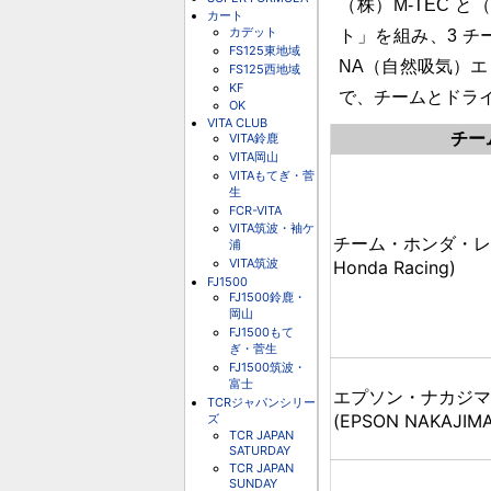
（株）M-TEC と
カート
カデット
ト」を組み、3 チー
FS125東地域
NA（自然吸気）
FS125西地域
KF
で、チームとドラ
OK
VITA CLUB
チー
VITA鈴鹿
VITA岡山
VITAもてぎ・菅
生
FCR-VITA
VITA筑波・袖ケ
チーム・ホンダ・レー
浦
VITA筑波
Honda Racing)
FJ1500
FJ1500鈴鹿・
岡山
FJ1500もて
ぎ・菅生
FJ1500筑波・
富士
エプソン・ナカジマ
TCRジャパンシリー
(EPSON NAKAJIMA
ズ
TCR JAPAN
SATURDAY
TCR JAPAN
SUNDAY