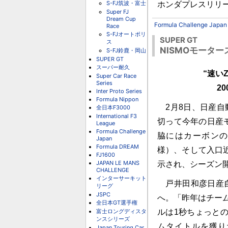
S-FJ筑波・富士
ホンダプレスリリ
Super FJ
Dream Cup
Formula Challenge Japan
Race
S-FJオートポリ
SUPER GT
ス
NISMOモータ
S-FJ鈴鹿・岡山
SUPER GT
スーパー耐久
“速い
Super Car Race
Series
2
Inter Proto Series
Formula Nippon
2月8日、日産自
全日本F3000
International F3
切って今年の日産
League
Formula Challenge
脇にはカーボンのまま
Japan
Formula DREAM
様）、そして入口
FJ1600
JAPAN LE MANS
示され、シーズン
CHALLENGE
インターサーキット
戸井田和彦日産自
リーグ
JSPC
へ。「昨年はチー
全日本GT選手権
富士ロングディスタ
ルは1秒ちょっと
ンスシリーズ
ムタイトルを獲り
Japan Touring Car