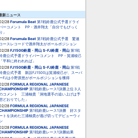
最新ニュース
02/28
Forumula Beat
第1戦鈴鹿公式予選ドライ
バーコメント PP・酒井翔太「自分でもびっく
り」
02/28
Forumula Beat
第1戦鈴鹿公式予選 驚速
コースレコードで酒井翔太がポールポジション
02/28
FJ1500鈴鹿・岡山
S-FJ鈴鹿・岡山
第1戦
鈴鹿公式予選ドライバーコメント PP・箕浦稜己
「平和に終われれば」
02/28
FJ1500鈴鹿・岡山
S-FJ鈴鹿・岡山
第1戦
鈴鹿公式予選 新設FJ1500は箕浦稜己が、スーパ
ーFJは小野原悠がポールポジションを獲得
02/28
FORMULA REGIONAL JAPANESE
CHAMPIONSHIP
第1戦鈴鹿レース1決勝上位３人
のコメント 三浦柚貴「洞地選手の追い上げは予
想どおりでした」
02/28
FORMULA REGIONAL JAPANESE
CHAMPIONSHIP
第1戦鈴鹿レース1決勝 好スタ
ートを決めた三浦柚貴が逃げ切ってデビューウィ
ン
02/28
FORMULA REGIONAL JAPANESE
CHAMPIONSHIP
第1戦鈴鹿レース1決勝結果