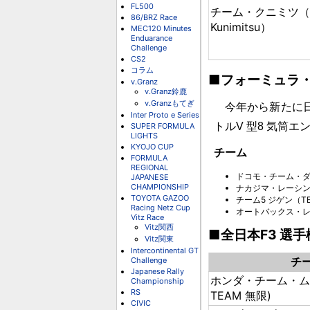
FL500
チーム・クニミツ（T
86/BRZ Race
Kunimitsu）
MEC120 Minutes
Enduarance
Challenge
CS2
コラム
■フォーミュラ
v.Granz
v.Granz鈴鹿
v.Granzもてぎ
今年から新たに日
Inter Proto e Series
トルV 型8 気筒
SUPER FORMULA
LIGHTS
KYOJO CUP
チーム
FORMULA
REGIONAL
ドコモ・チーム・ダンデ
JAPANESE
CHAMPIONSHIP
ナカジマ・レーシング（
TOYOTA GAZOO
チーム5 ジゲン（TEA
Racing Netz Cup
オートバックス・レーシ
Vitz Race
Vitz関西
■全日本F3 選手
Vitz関東
Intercontinental GT
チ
Challenge
Japanese Rally
ホンダ・チーム・ムゲ
Championship
RS
TEAM 無限)
CIVIC