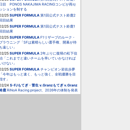
日目 PONOS NAKAJIMA RACINGコンビが両セ
ッションを制する
02/25
SUPER FORMULA
第1回公式テスト鈴鹿2
回目結果
02/25
SUPER FORMULA
第1回公式テスト鈴鹿1
回目結果
02/25
SUPER FORMULA
F1リザーブのルーク・
ブラウニング「SFは素晴らしい選手権、開幕が待
ち遠しい」
02/25
SUPER FORMULA
2年ぶりに復帰の松下信
治「これまでと違いチームを率いていかなければ
いけない」
02/25
SUPER FORMULA
チャンピオン岩佐歩夢
「今年はもっと速く、もっと強く、全戦優勝を目
指す」
02/24
S-FJもてぎ・菅生
v.Granzもてぎ
v.Granz
鈴鹿
RiNoA Racing project、2026年の体制を発表