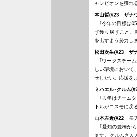
ャンピオンを獲れ
本山哲(#23 ザナ
｢今年の目標は0
ず獲り戻すこと。
を出すよう努力し
松田次生(#23 ザ
｢ワークスチーム
しい環境において
せしたい。応援を
ミハエル･クルム(#
｢去年はチームタ
トルがニスモに戻
山本左近(#22 モ
｢愛知の豊橋から
ます。クルムさん