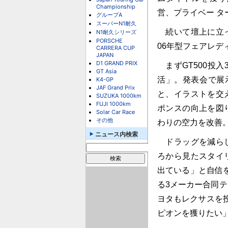
Championship
営、プライベー 
グループA
スーパーN1耐久
続いて壇上に立っ
N1耐久シリーズ
PORSCHE
06年型フェアレデ
CARRERA CUP
JAPAN
D1 GRAND PRIX
まずGT500投
GT Asia
活」。発表会で展
K4-GP
JAF Grand Prix
と、イラストを交
SUZUKA 1000km
FUJI 1000km
ポンスの向上を図
Solar Car Race
その他
わりの空力を改善
ニュース内検索
ドラッグを減らし
ろから見たスタイ
出ている」と自信
る3メーカー合同
ヨタもレクサスを
ピオンを獲りたい