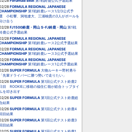
02/28
Forumula Beat
第1戦鈴鹿公式予選結果
02/28
FORMULA REGIONAL JAPANESE
CHAMPIONSHIP
第1戦鈴鹿レース1/2/3公式予
選 小松響、洞地遼⼤、三浦柚貴の3人がポールを
分け合う
02/28
FJ1500鈴鹿・岡山
S-FJ鈴鹿・岡山
第1戦
鈴鹿公式予選結果
02/28
FORMULA REGIONAL JAPANESE
CHAMPIONSHIP
第1戦鈴鹿レース2公式予選結果
02/28
FORMULA REGIONAL JAPANESE
CHAMPIONSHIP
第1戦鈴鹿レース3公式予選結果
02/28
FORMULA REGIONAL JAPANESE
CHAMPIONSHIP
第1戦鈴鹿レース1公式予選結果
02/26
SUPER FORMULA
大物ルーキー野村勇斗
「先輩ドライバーに勝つ勢いで走りたい」
02/26
SUPER FORMULA
第1回公式テスト鈴鹿2
日目 ROOKIEに移籍の福住仁嶺が総合トップタイ
ムを叩き出す
02/26
SUPER FORMULA
第1回公式テスト鈴鹿総
合結果
02/26
SUPER FORMULA
第1回公式テスト鈴鹿4
回目結果
02/26
SUPER FORMULA
第1回公式テスト鈴鹿3
回目結果
02/25
SUPER FORMULA
第1回公式テスト鈴鹿1