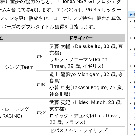
（株）童夢の協力のもと、「Honda NSX-GT プロジェク
ム4 台にて参戦します。エンジンは、V6 3.5 リッター
エンジンを更に熟成させ、コーナリング特性に優れた車体
イバーズのダブルタイトル獲得を目指します。
ム
ドライバー
伊藤 大輔（Daisuke Ito, 30 歳, 東
京都）
#8
ラルフ・ファーマン(Ralph
Firman, 29 歳, イギリス)
シング(Team
道上 龍(Ryo Michigami, 32 歳, 奈
良県)
#18
小暮 卓史(Takashi Kogure, 25 歳,
神奈川県)
武藤 英紀（Hideki Mutoh, 23 歳,
東京都）
・レーシング
#32
ロイック・デュバル(Loic Duval,
 RACING)
23 歳, フランス)
セバスチャン・フィリップ