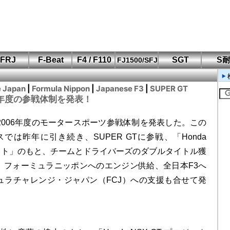
FRJ
F-Beat
F4 / F110
SGT
S
FJ1500/SFJ
F110 CUP
FIA-F4
SFJ D-Cup
鈴鹿・岡山
筑波・冨士
SFJ日本一
Aポリス
もてぎ・菅生
e Japan
|
Formula Nippon
|
Japanese F3
|
SUPER GT
06年度の参戦体制を発表！
2006年度のモータースポーツ参戦体制を発表した。この
では昨年に引き続き、SUPER GTに参戦、「Honda
ェクト」のもと、チームとドライバーズのダブルタイトル獲
、フォーミュラニッポンへのエンジン供給、全日本F3へ
ュラチャレンジ・ジャパン（FCJ）への支援も合せて発