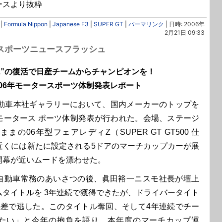
ースより抜粋
|
Formula Nippon
|
Japanese F3
|
SUPER GT
|
パーマリンク
| 日時: 2006年
2月21日 09:33
ースポーツニュースフラッシュ
Z”の復活で日産チームからチャンピオンを！
006年モータースポーツ体制発表レポート
動車本社ギャラリーにおいて、国内メーカーのトップを
モータース ポーツ体制発表が行われた。会場、ステージ
の06年型フェアレディZ（SUPER GT GT500 仕
近くには新たに設定される5ドアのマーチカップカーが展
開幕が近いムードを漂わせた。
動車常務のあいさつの後、眞田裕一ニスモ社長が壇上
ムタイトルを 3年連続で獲得できたが、ドライバータイト
の差で逃した。このタイトル奪回、そして4年連続でチー
たい」と今年の抱負を語り、本年度のマーチカップ運