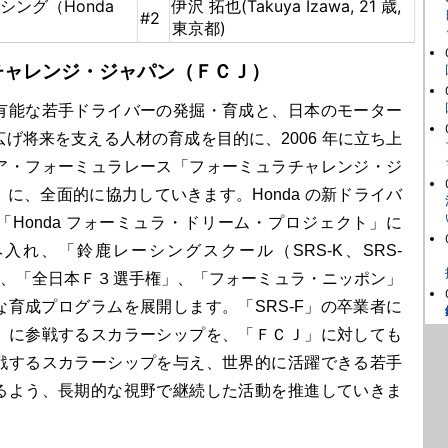
ング（Honda
伊沢 拓也(Takuya Izawa, 21 歳,
#2
東京都)
チャレンジ・ジャパン（ＦＣＪ）
能な若手ドライバーの発掘・育成と、日本のモーター
げ将来を支える人材の育成を目的に、2006 年に立ち上
ア・フォーミュラレース「フォーミュラチャレンジ・ジ
に、全面的に協力していきます。Honda の新ドライバ
「Honda フォーミュラ・ドリーム・プロジェクト」に
入れ、「鈴鹿レーシングスクール（SRS-K、SRS-
」、「全日本Ｆ３選手権」、「フォーミュラ・ニッポン」
な育成プログラムを展開します。「SRS-F」の卒業者に
」に参戦するスカラーシップを、「ＦＣＪ」に対しても
戦するスカラーシップを与え、世界的に活躍できる若手
るよう、長期的な視野で継続した活動を推進していきま