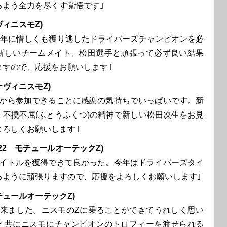
るよう全力を尽くす覚悟です｣
ヴィニスモZ)
5年に惜しくも獲り逃したドライバーズチャンピオンを必
新しいチームメイト、松田選手と頑張って必ず良い結果
ますので、応援をお願いします｣
ナヴィニスモZ)
から参加できることに感謝の気持ちでいっぱいです。新
、不撓不屈(ふとうふくつ)の精神で新しい松田次生をお見
よろしくお願いします｣
22 モチュールオーテックZ)
イトルを獲得できて良かった。今年はドライバーズタイ
るように頑張りますので、応援をよろしくお願いします｣
チュールオーテックZ)
来ました。ニスモのZに乗ることができてうれしく思い
と共にニスモにチャンピオンのトロフィーを渡せられる