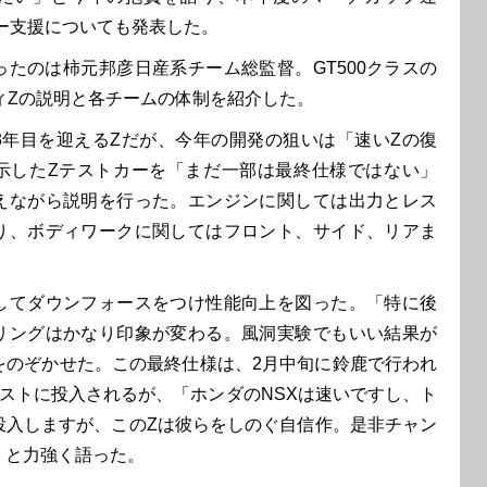
ター支援についても発表した。
たのは柿元邦彦日産系チーム総監督。GT500クラスの
ィZの説明と各チームの体制を紹介した。
入3年目を迎えるZだが、今年の開発の狙いは「速いZの復
示したZテストカーを「まだ一部は最終仕様ではない」
えながら説明を行った。エンジンに関しては出力とレス
り、ボディワークに関してはフロント、サイド、リアま
。
てダウンフォースをつけ性能向上を図った。「特に後
リングはかなり印象が変わる。風洞実験でもいい結果が
をのぞかせた。この最終仕様は、2月中旬に鈴鹿で行われ
テストに投入されるが、「ホンダのNSXは速いですし、ト
投入しますが、このZは彼らをしのぐ自信作。是非チャン
」と力強く語った。