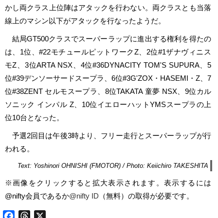
かし両クラス上位陣はアタックを行わない。両クラスとも当落
線上のマシン以下がアタックを行なったようだ。
結局GT500クラスでスーパーラップに進出する権利を得たの
は、1位、#22モチュールピットワークZ、2位#1ザナヴィニス
モZ、3位ARTA NSX、4位#36DYNACITY TOM'S SUPURA、5
位#39デンソーサードスープラ、6位#3G'ZOX・HASEMI・Z、7
位#38ZENT セルモスープラ、8位TAKATA 童夢 NSX、9位カル
ソニック インパル Z、10位イエローハットYMSスープラの上
位10台となった。
予選2回目は午後3時より、フリー走行とスーパーラップが行
われる。
Text: Yoshinori OHNISHI (FMOTOR) / Photo: Keiichiro TAKESHITA
※画像をクリックすると拡大表示されます。表示するには
@nifty会員であるか
@nifty ID
（無料）の取得が必要です。
Facebook
Threads
X