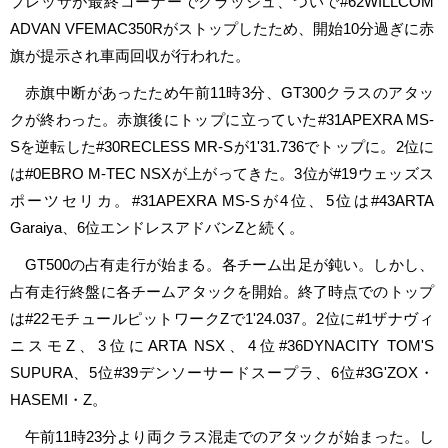
プレッサが最終コーナーでクラッシュ、ついで#62WILLCOM
ADVAN VFEMAC350Rがストップしたため、開始10分過ぎに赤
旗が提示され車両回収が行われた。
赤旗中断があったため午前11時3分、GT300クラスのアタッ
クが終わった。赤旗後にトップに立っていた#31APEXRA MS-
Sを逆転した#30RECLESS MR-Sが1'31.736でトップに。2位に
は#0EBRO M-TEC NSXが上がってきた。3位が#19ウェッズス
ポーツセリカ。#31APEXRA MS-Sが4位、5位は#43ARTA
Garaiya、6位エンドレスアドバンZと続く。
GT500の占有走行が始まる。各チーム出足が鈍い。しかし、
占有走行終盤に各チームアタックを開始。終了時点でのトップ
は#22モチュールピットワークZで1'24.037。2位に#1ザナヴィ
ニスモZ、3位にARTA NSX、4位#36DYNACITY TOM'S
SUPURA、5位#39デンソーサードスープラ、6位#3G'ZOX・
HASEMI・Z。
午前11時23分より両クラス混走でのアタックが始まった。し