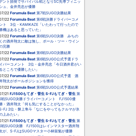
デント頻発でサバイバル戦となりSC先導フィニッ
シュ、金井亮忠が優勝
07/22
Forumula Beat
第7戦SUGO決勝結果
07/22
Forumula Beat
第6戦決勝ドライバーコメ
ント 3位・KAMIKAZE「いたわって行ったので
勝機はあると思っていた」
07/22
Forumula Beat
第6戦SUGO決勝 みちの
くの酒井翔太に敵は無し、ポール・ツー・ウイン
の完勝
07/22
Forumula Beat
第6戦SUGO決勝結果
07/22
Forumula Beat
第6戦SUGO公式予選ドラ
イバーコメント 2位・金井亮忠「今日酒井君がい
るところで優勝したい」
07/22
Forumula Beat
第6戦SUGO公式予選 酒
井翔太がポールポジションを獲得
07/22
Forumula Beat
第6戦SUGO公式予選結果
07/21
FJ1500もてぎ・菅生
S-FJもてぎ・菅生
第
5戦SUGO決勝ドライバーコメント FJ1500優
勝・酒井翔太「何も気にすることがなかった」
S-FJ 2位・磐上隼斗「なにをやってもクルマが氷
の上みたい」
07/21
FJ1500もてぎ・菅生
S-FJもてぎ・菅生
第
5戦SUGO決勝 FJ1500はレインマスター酒井翔
太が、S-FJはSUGOマスター小林留魁が優勝