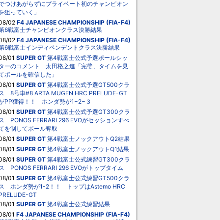
でつけあがらずにプライベート初のチャンピオン
を狙っていく」
08/02
F4 JAPANESE CHAMPIONSHIP (FIA-F4)
第6戦富士チャンピオンクラス決勝結果
08/02
F4 JAPANESE CHAMPIONSHIP (FIA-F4)
第6戦富士インディペンデントクラス決勝結果
08/01
SUPER GT
第4戦富士公式予選ポールシッ
ターのコメント 太田格之進「完璧、タイムを見
てポールを確信した」
08/01
SUPER GT
第4戦富士公式予選GT500クラ
ス 8号車#8 ARTA MUGEN HRC PRELUDE-GT
がPP獲得！！ ホンダ勢が1−2−３
08/01
SUPER GT
第4戦富士公式予選GT300クラ
ス PONOS FERRARI 296 EVOがセッションすべ
てを制してポール奪取
08/01
SUPER GT
第4戦富士ノックアウトQ2結果
08/01
SUPER GT
第4戦富士ノックアウトQ1結果
08/01
SUPER GT
第4戦富士公式練習GT300クラ
ス PONOS FERRARI 296 EVOがトップタイム
08/01
SUPER GT
第4戦富士公式練習GT500クラ
ス ホンダ勢が1-2！！ トップはAstemo HRC
PRELUDE-GT
08/01
SUPER GT
第4戦富士公式練習結果
08/01
F4 JAPANESE CHAMPIONSHIP (FIA-F4)