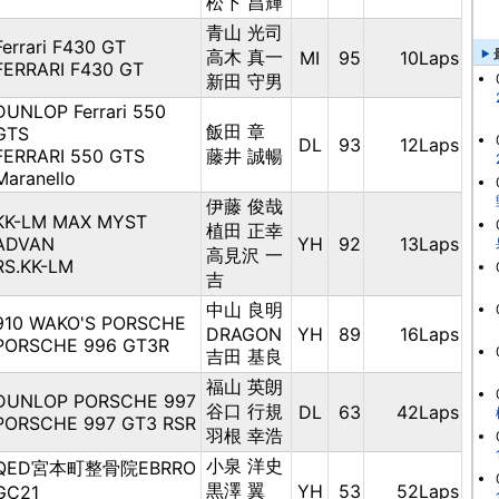
松下 昌輝
青山 光司
Ferrari F430 GT
高木 真一
MI
95
10Laps
FERRARI F430 GT
新田 守男
DUNLOP Ferrari 550
飯田 章
GTS
DL
93
12Laps
FERRARI 550 GTS
藤井 誠暢
Maranello
伊藤 俊哉
KK-LM MAX MYST
植田 正幸
ADVAN
YH
92
13Laps
高見沢 一
RS.KK-LM
吉
中山 良明
910 WAKO'S PORSCHE
DRAGON
YH
89
16Laps
PORSCHE 996 GT3R
吉田 基良
福山 英朗
DUNLOP PORSCHE 997
谷口 行規
DL
63
42Laps
PORSCHE 997 GT3 RSR
羽根 幸浩
小泉 洋史
QED宮本町整骨院EBRRO
黒澤 翼
YH
53
52Laps
GC21