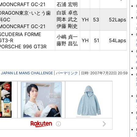
MOONCRAFT GC-21
石浦 宏明
白坂 卓也
DRAGON東京･いとう歯
岡本 武之
科GC
YH
53
52Laps
伊藤 剛史
MOONCRAFT GC-21
SCUDERIA FORME
小嶋 貞一
GT3-R
YH
51
54Laps
藤野 昌弘
PORSCHE 996 GT3R
JAPAN LE MANS CHALLENGE
|
パーマリンク
| 日時: 2007年7月22日 20:59